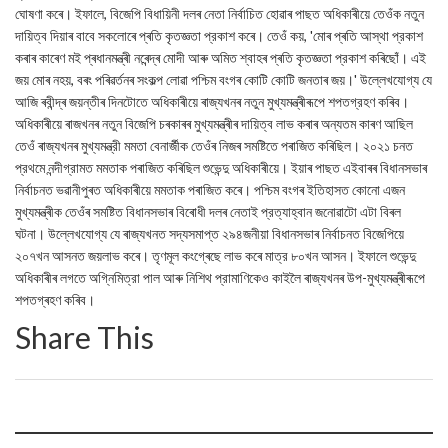
ঘোষণা কৰে। ইফালে, বিজেপি বিধায়িনী দলৰ নেতা নির্বাচিত হোৱাৰ পাছত অধিকাৰীয়ে তেওঁক নতুন
দায়িত্ব দিয়াৰ বাবে সকলোৰে প্ৰতি কৃতজ্ঞতা প্রকাশ কৰে। তেওঁ কয়, 'মোৰ প্ৰতি আস্থা প্রকাশ
কৰাৰ কাৰেণ মই প্ৰধানমন্ত্ৰী নৰেন্দ্ৰ মোদী আৰু অমিত শ্বাহৰ প্ৰতি কৃতজ্ঞতা প্রকাশ কৰিছোঁ। এই
জয় মোৰ নহয়, বৰং পৰিৱৰ্তনৰ সংকল্প লোৱা পশ্চিম বংগৰ কোটি কোটি জনতাৰ জয়।' উল্লেখযোগ্য যে
আজি ৰবীন্দ্ৰ জয়ন্তীৰ দিনটোতে অধিকাৰীয়ে ৰাজ্যখনৰ নতুন মুখ্যমন্ত্ৰীৰূপে শপতগ্রহণ কৰিব।
অধিকাৰীয়ে ৰাজখনৰ নতুন বিজেপি চৰকাৰৰ মুখ্যমন্ত্ৰীৰ দায়িত্ব লাভ কৰাৰ অন্যতম কাৰণ আছিল
তেওঁ ৰাজ্যখনৰ মুখ্যমন্ত্রী মমতা বেনার্জীক তেওঁৰ নিজৰ সমষ্টিতে পৰাজিত কৰিছিল। ২০২১ চনত
প্রথমে নন্দীগ্রামত মমতাক পৰাজিত কৰিছিল শুভেন্দু অধিকাৰীয়ে। ইয়াৰ পাছত এইবাৰৰ বিধানসভাৰ
নিৰ্বাচনত ভৱানীপুৰত অধিকাৰীয়ে মমতাক পৰাজিত কৰে। পশ্চিম বংগৰ ইতিহাসত কোনো এজন
মুখ্যমন্ত্ৰীক তেওঁৰ সমষ্টিত বিধানসভাৰ বিৰোধী দলৰ নেতাই প্রত্যাহ্বান জনোৱাটো এটা বিৰল
ঘটনা। উল্লেখযোগ্য যে ৰাজ্যখনত সদ্যসমাপ্ত ২৯৪জনীয়া বিধানসভাৰ নিৰ্বাচনত বিজেপিয়ে
২০৭খন আসনত জয়লাভ কৰে। তৃণমূল কংগ্ৰেছে লাভ কৰে মাত্র ৮০খন আসন। ইফালে শুভেন্দু
অধিকাৰীৰ লগতে অগ্নিমিত্রা পাল আৰু নিশিথ প্রামাণিকেও কাইলৈ ৰাজ্যখনৰ উপ-মুখ্যমন্ত্ৰীৰূপে
শপতগ্ৰহণ কৰিব।
Share This