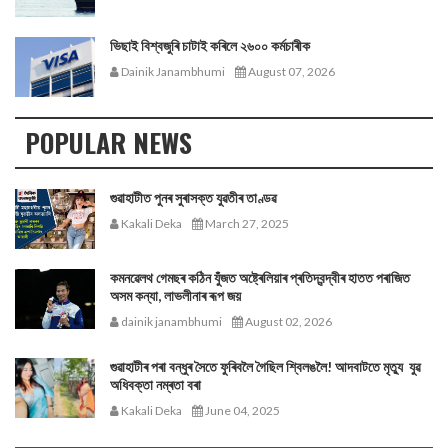
ভিছাই বিশ্বজুৰি চাটাই কৰিলে ২৬০০ কৰ্মচাৰীক
Dainik Janambhumi
August 07, 2026
POPULAR NEWS
গুৱাহাটীত পুনৰ সুৰাসক্ত যুৱতীৰ তাণ্ডৱ
Kakali Deka
March 27, 2025
কমনৱেলথ গেমছৰ কঠিন যুঁজত অষ্ট্ৰেলিয়াৰ প্ৰতিদ্বন্দ্বীৰ হাতত পৰাজিত
অসম কন্যা, লাভলীনাৰ ৰূপ জয়
dainik janambhumi
August 02, 2026
গুৱাহাটীৰ পৰা বন্ধুৰ সৈতে ফুৰিবলৈ গৈছিল শ্বিলঙলৈ! আদবাটতে মৃত্যু যুৱ
অধিবক্তা নম্ৰতা বৰা
Kakali Deka
June 04, 2025