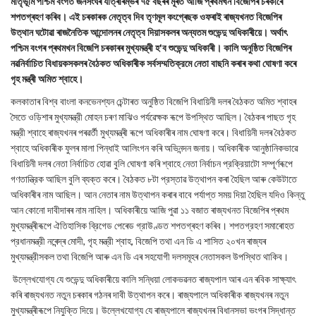
মাতৃভূমি পশ্চিম বংগত জনসংঘৰ যাত্ৰাৰম্ভৰ ৭৫ বছৰৰ মূৰত আজি প্ৰথমখন বিজেপিৰ চৰকাৰে
শপতগ্ৰহণ কৰিব। এই চৰকাৰক নেতৃত্ব দিব তৃণমূল কংগ্ৰেছক ওফৰাই ৰাজ্যখনত বিজেপিৰ
উত্থান ঘটোৱা ৰাজনৈতিক আন্দোলনৰ নেতৃত্ব দিয়াসকলৰ অন্যতম শুভেন্দু অধিকাৰীয়ে। অৰ্থাৎ
পশ্চিম বংগৰ প্ৰথমখন বিজেপি চৰকাৰৰ মুখ্যমন্ত্ৰী হ'ব শুভেন্দু অধিকাৰী। কালি অনুষ্ঠিত বিজেপিৰ
নৱনিৰ্বাচিত বিধায়কসকলৰ বৈঠকত অধিকাৰীক সৰ্বসম্মতিক্রমে নেতা বাছনি কৰাৰ কথা ঘোষণা কৰে
গৃহ মন্ত্ৰী অমিত শ্বাহে।
কলকাতাৰ বিশ্ব বাংলা কনভেনশ্যন চেন্টাৰত অনুষ্ঠিত বিজেপি বিধায়িনী দলৰ বৈঠকত অমিত শ্বাহৰ
সৈতে ওড়িশাৰ মুখ্যমন্ত্রী মোহন চৰণ মাঝিও পর্যৱেক্ষক ৰূপে উপস্থিত আছিল। বৈঠকৰ পাছত গৃহ
মন্ত্রী শ্বাহে ৰাজ্যখনৰ পৰৱৰ্তী মুখ্যমন্ত্ৰী ৰূপে অধিকাৰীৰ নাম ঘোষণা কৰে। বিধায়িনী দলৰ বৈঠকত
শ্বাহে অধিকাৰীক ফুলৰ মালা পিন্ধাই আলিংগন কৰি অভিনন্দন জনায়। অধিকাৰীক আনুষ্ঠানিকভাৱে
বিধায়িনী দলৰ নেতা নির্বাচিত হোৱা বুলি ঘোষণা কৰি শ্বাহে নেতা নির্বাচন প্রক্রিয়াটো সম্পূর্ণৰূপে
গণতান্ত্রিক আছিল বুলি ব্যক্ত কৰে। বৈঠকত ৮টা প্রস্তাৱ উত্থাপন কৰা হৈছিল আৰু কেউটাতে
অধিকাৰীৰ নাম আছিল। আন নেতাৰ নাম উত্থাপন কৰাৰ বাবে পর্যাপ্ত সময় দিয়া হৈছিল যদিও কিন্তু
আন কোনো দাবীদাৰৰ নাম নাহিল। অধিকাৰীয়ে আজি পুৱা ১১ বজাত ৰাজ্যখনত বিজেপিৰ প্ৰথম
মুখ্যমন্ত্ৰীৰূপে ঐতিহাসিক ব্রিগেড পেৰেড গ্রাউণ্ডত শপতগ্ৰহণ কৰিব। শপতগ্রহণ সমাৰোহত
প্রধানমন্ত্রী নৰেন্দ্ৰ মোদী, গৃহ মন্ত্রী শ্বাহ, বিজেপি তথা এন ডি এ শাসিত ২০খন ৰাজ্যৰ
মুখ্যমন্ত্রীসকল তথা বিজেপি আৰু এন ডি এৰ সহযোগী দলসমূহৰ নেতাসকল উপস্থিত থাকিব।
উল্লেখযোগ্য যে শুভেন্দু অধিকাৰীয়ে কালি সন্ধিয়া লোকভৱনত ৰাজ্যপাল আৰ এন ৰবিক সাক্ষ্যাৎ
কৰি ৰাজ্যখনত নতুন চৰকাৰ গঠনৰ দাবী উত্থাপন কৰে। ৰাজ্যপালে অধিকাৰীক ৰাজ্যখনৰ নতুন
মুখ্যমন্ত্ৰীৰূপে নিযুক্তি দিয়ে। উল্লেখযোগ্য যে ৰাজ্যপালে ৰাজ্যখনৰ বিধানসভা ভংগৰ সিদ্ধান্ত