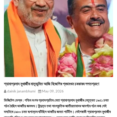
শ্যামাপ্রসাদ মুখার্জীৰ মাতৃভূমিত আজি বিজেপিৰ প্ৰথমখন চৰকাৰৰ শপতগ্রহণ
dainik janambhumi
May 09, 2026
ডিজিটেল ডেস্ক : পশ্চিম বংগৰ প্রবাদপ্রতিম নেতা শ্যামাপ্রসাদ মুখার্জীৰ নেতৃত্বত ১৯৫১ চনত
গঠন হৈছিল ভাৰতীয় জনসংঘ। হিন্দুত্ব তথা সাংস্কৃতিক জাতীয়তাবাদৰ আদৰ্শৰে গঠন কৰা সেই
দলটোৰে ১৯৮০ চনত ৰূপান্তৰ ঘটিছিল ভাৰতীয় জনতা পার্টিলৈ। সেইগৰাকী শ্যামাপ্রসাদ মুখার্জীৰ