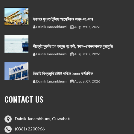
ইৰানৰে যুদ্ধত টুটিছে আমেৰিকাৰ অস্ত্ৰ-ভাণ্ডাৰ
Dainik Janambhumi
August 07, 2026
শীঘ্ৰেই মুকলি হ'ব হৰমুজ প্রণালী, ইৰান-ওমানৰ মাজত বুজাবুজি
Dainik Janambhumi
August 07, 2026
ভিছাই বিশ্বজুৰি চাটাই কৰিলে ২৬০০ কৰ্মচাৰীক
Dainik Janambhumi
August 07, 2026
CONTACT US
Dainik Janambhumi, Guwahati
(0361) 2200966