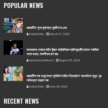
POPULAR NEWS
গুৱাহাটীত পুনৰ সুৰাসক্ত যুৱতীৰ তাণ্ডৱ
Kakali Deka
March 27, 2025
কমনৱেলথ গেমছৰ কঠিন যুঁজত অষ্ট্ৰেলিয়াৰ প্ৰতিদ্বন্দ্বীৰ হাতত পৰাজিত
অসম কন্যা, লাভলীনাৰ ৰূপ জয়
dainik janambhumi
August 02, 2026
গুৱাহাটীৰ পৰা বন্ধুৰ সৈতে ফুৰিবলৈ গৈছিল শ্বিলঙলৈ! আদবাটতে মৃত্যু যুৱ
অধিবক্তা নম্ৰতা বৰা
Kakali Deka
June 04, 2025
RECENT NEWS