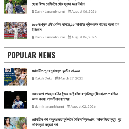
হোৱা বিপদ ৰোধিবলৈ সৌৰ সুৰক্ষা যন্ত্ৰ নিৰ্মাণ
Dainik Janambhumi
August 06, 2026
৬০০সংখ্যক টেষ্ট খেলিব ভাৰতে,১৫ আগষ্টত শ্ৰীলংকাৰ গালেত ৰচনা হ'ব
ইতিহাস
Dainik Janambhumi
August 06, 2026
POPULAR NEWS
গুৱাহাটীত পুনৰ সুৰাসক্ত যুৱতীৰ তাণ্ডৱ
Kakali Deka
March 27, 2025
কমনৱেলথ গেমছৰ কঠিন যুঁজত অষ্ট্ৰেলিয়াৰ প্ৰতিদ্বন্দ্বীৰ হাতত পৰাজিত
অসম কন্যা, লাভলীনাৰ ৰূপ জয়
dainik janambhumi
August 02, 2026
গুৱাহাটীৰ পৰা বন্ধুৰ সৈতে ফুৰিবলৈ গৈছিল শ্বিলঙলৈ! আদবাটতে মৃত্যু যুৱ
অধিবক্তা নম্ৰতা বৰা