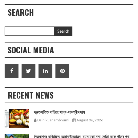
SEARCH
SOCIAL MEDIA
RECENT NEWS
দ্রুতগতিত বাঢ়িছে খাদ্য-সামগ্ৰীৰ দাম
Dainik Janambhumi
August 06, 2026
শিৱসাগৰৰ অভিজিত দুৱৰাৰ উদ্ভাৱন; বানে ঢকা নলা-নৰ্দমা আৰু গাঁতৰ পৰা