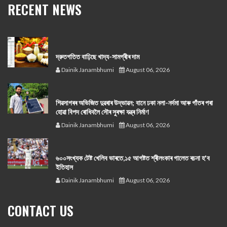
RECENT NEWS
দ্রুতগতিত বাঢ়িছে খাদ্য-সামগ্ৰীৰ দাম
Dainik Janambhumi
August 06, 2026
শিৱসাগৰৰ অভিজিত দুৱৰাৰ উদ্ভাৱন; বানে ঢকা নলা-নৰ্দমা আৰু গাঁতৰ পৰা
হোৱা বিপদ ৰোধিবলৈ সৌৰ সুৰক্ষা যন্ত্ৰ নিৰ্মাণ
Dainik Janambhumi
August 06, 2026
৬০০সংখ্যক টেষ্ট খেলিব ভাৰতে,১৫ আগষ্টত শ্ৰীলংকাৰ গালেত ৰচনা হ'ব
ইতিহাস
Dainik Janambhumi
August 06, 2026
CONTACT US