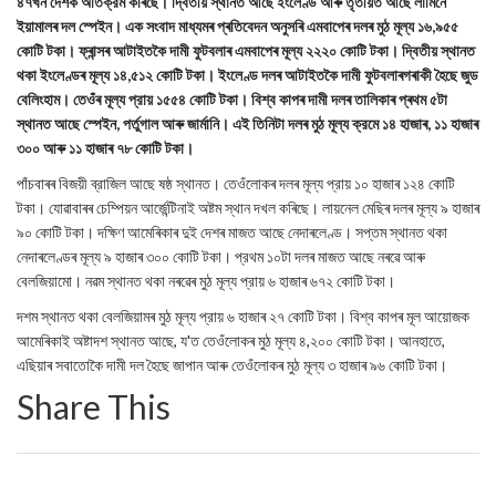
৪৭খন দেশক অতিক্রম কৰিছে। দ্বিতীয় স্থানত আছে ইংলেণ্ড আৰু তৃতীয়ত আছে লামিনে
ইয়ামালৰ দল স্পেইন। এক সংবাদ মাধ্যমৰ প্ৰতিবেদন অনুসৰি এমবাপেৰ দলৰ মুঠ মূল্য ১৬,৯৫৫
কোটি টকা। ফ্ৰান্সৰ আটাইতকৈ দামী ফুটবলাৰ এমবাপেৰ মূল্য ২২২০ কোটি টকা। দ্বিতীয় স্থানত
থকা ইংলেণ্ডৰ মূল্য ১৪,৫১২ কোটি টকা। ইংলেণ্ড দলৰ আটাইতকৈ দামী ফুটবলাৰগৰাকী হৈছে জুড
বেলিংহাম। তেওঁৰ মূল্য প্রায় ১৫৫৪ কোটি টকা। বিশ্ব কাপৰ দামী দলৰ তালিকাৰ প্ৰথম ৫টা
স্থানত আছে স্পেইন, পর্তুগাল আৰু জার্মানি। এই তিনিটা দলৰ মুঠ মূল্য ক্রমে ১৪ হাজাৰ, ১১ হাজাৰ
৩০০ আৰু ১১ হাজাৰ ৭৮ কোটি টকা।
পাঁচবাৰৰ বিজয়ী ব্রাজিল আছে ষষ্ঠ স্থানত। তেওঁলোকৰ দলৰ মূল্য প্রায় ১০ হাজাৰ ১২৪ কোটি
টকা। যোৱাবাৰৰ চেম্পিয়ন আর্জেন্টিনাই অষ্টম স্থান দখল কৰিছে। লায়নেল মেছিৰ দলৰ মূল্য ৯ হাজাৰ
৯০ কোটি টকা। দক্ষিণ আমেৰিকাৰ দুই দেশৰ মাজত আছে নেদাৰলেণ্ড। সপ্তম স্থানত থকা
নেদাৰলেণ্ডৰ মূল্য ৯ হাজাৰ ৩০০ কোটি টকা। প্রথম ১০টা দলৰ মাজত আছে নৰৱে আৰু
বেলজিয়ামো। নৱম স্থানত থকা নৰৱেৰ মুঠ মূল্য প্রায় ৬ হাজাৰ ৬৭২ কোটি টকা।
দশম স্থানত থকা বেলজিয়ামৰ মুঠ মূল্য প্রায় ৬ হাজাৰ ২৭ কোটি টকা। বিশ্ব কাপৰ মূল আয়োজক
আমেৰিকাই অষ্টাদশ স্থানত আছে, য'ত তেওঁলোকৰ মুঠ মূল্য ৪,২০০ কোটি টকা। আনহাতে,
এছিয়াৰ সবাতোকৈ দামী দল হৈছে জাপান আৰু তেওঁলোকৰ মুঠ মূল্য ৩ হাজাৰ ৯৬ কোটি টকা।
Share This