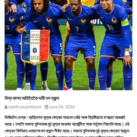
বিশ্ব কাপৰ আটাইতকৈ দামী দল ফ্রান্স
dainik janambhumi
June 04, 2026
ডিজিটেল ডেস্ক : ব্যক্তিগত মূল্যৰ ক্ষেত্ৰত লায়নেল মেছি আৰু ক্রিষ্টিয়ানো ৰ'নাল্ডো আগুৱাই
আছে। তথাপি সকলো ফুটবলাৰৰ মুঠ মূল্যৰ আধাৰত আর্জেন্টিনা আৰু পর্তুগাল পিছপৰি আছে। এই
ক্ষেত্রত কিলিয়ান এমবাপেৰ দল ফ্রান্স শীর্ষত আছে। সকলো ফুটবলাৰৰ মুঠ মূল্যৰ ক্ষেত্রত ফ্রান্সে