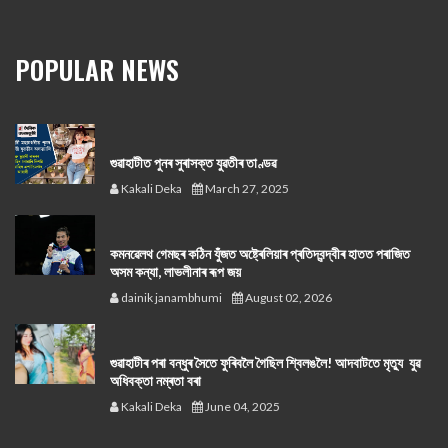
POPULAR NEWS
গুৱাহাটীত পুনৰ সুৰাসক্ত যুৱতীৰ তাণ্ডৱ
Kakali Deka
March 27, 2025
কমনৱেলথ গেমছৰ কঠিন যুঁজত অষ্ট্ৰেলিয়াৰ প্ৰতিদ্বন্দ্বীৰ হাতত পৰাজিত
অসম কন্যা, লাভলীনাৰ ৰূপ জয়
dainik janambhumi
August 02, 2026
গুৱাহাটীৰ পৰা বন্ধুৰ সৈতে ফুৰিবলৈ গৈছিল শ্বিলঙলৈ! আদবাটতে মৃত্যু যুৱ
অধিবক্তা নম্ৰতা বৰা
Kakali Deka
June 04, 2025