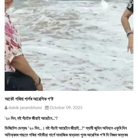
আকৌ গৰিমা গাৰ্গৰ আৱেগিক প'ষ্ট
dainik janambhumi
October 09, 2025
'
২০ দিন, মই সঁচাকৈ জীয়াই আছোঁনে...'?
ডিজিটেল ডেস্কঃ '২০ দিন...। মই সঁচাই আছোঁনে জীয়াই...?' স্বামী জুবিন অবিহনে একুৰি দিন
অতিক্ৰমৰ পাছতে গৰিমা শইকীয়া গাৰ্গে সামাজিক মাধ্যমত পুনৰ আৱেগিক প'ষ্ট দি নিজৰ অন্তৰৰ