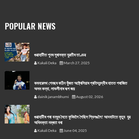
POPULAR NEWS
গুৱাহাটীত পুনৰ সুৰাসক্ত যুৱতীৰ তাণ্ডৱ
Kakali Deka
March 27, 2025
কমনৱেলথ গেমছৰ কঠিন যুঁজত অষ্ট্ৰেলিয়াৰ প্ৰতিদ্বন্দ্বীৰ হাতত পৰাজিত
অসম কন্যা, লাভলীনাৰ ৰূপ জয়
dainik janambhumi
August 02, 2026
গুৱাহাটীৰ পৰা বন্ধুৰ সৈতে ফুৰিবলৈ গৈছিল শ্বিলঙলৈ! আদবাটতে মৃত্যু যুৱ
অধিবক্তা নম্ৰতা বৰা
Kakali Deka
June 04, 2025