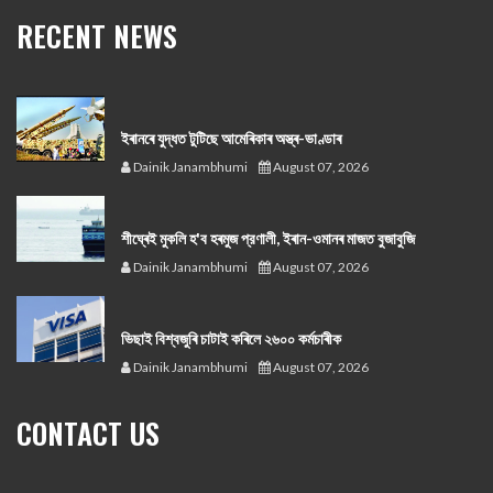
RECENT NEWS
ইৰানৰে যুদ্ধত টুটিছে আমেৰিকাৰ অস্ত্ৰ-ভাণ্ডাৰ
Dainik Janambhumi
August 07, 2026
শীঘ্ৰেই মুকলি হ'ব হৰমুজ প্রণালী, ইৰান-ওমানৰ মাজত বুজাবুজি
Dainik Janambhumi
August 07, 2026
ভিছাই বিশ্বজুৰি চাটাই কৰিলে ২৬০০ কৰ্মচাৰীক
Dainik Janambhumi
August 07, 2026
CONTACT US