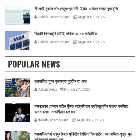
শীঘ্ৰেই মুকলি হ'ব হৰমুজ প্রণালী, ইৰান-ওমানৰ মাজত বুজাবুজি
Dainik Janambhumi
August 07, 2026
ভিছাই বিশ্বজুৰি চাটাই কৰিলে ২৬০০ কৰ্মচাৰীক
Dainik Janambhumi
August 07, 2026
POPULAR NEWS
গুৱাহাটীত পুনৰ সুৰাসক্ত যুৱতীৰ তাণ্ডৱ
Kakali Deka
March 27, 2025
কমনৱেলথ গেমছৰ কঠিন যুঁজত অষ্ট্ৰেলিয়াৰ প্ৰতিদ্বন্দ্বীৰ হাতত পৰাজিত
অসম কন্যা, লাভলীনাৰ ৰূপ জয়
dainik janambhumi
August 02, 2026
গুৱাহাটীৰ পৰা বন্ধুৰ সৈতে ফুৰিবলৈ গৈছিল শ্বিলঙলৈ! আদবাটতে মৃত্যু যুৱ
অধিবক্তা নম্ৰতা বৰা