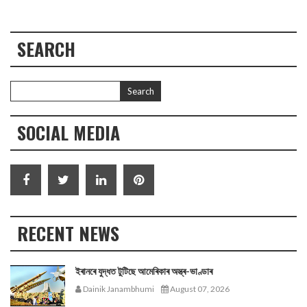
SEARCH
SOCIAL MEDIA
RECENT NEWS
ইৰানৰে যুদ্ধত টুটিছে আমেৰিকাৰ অস্ত্ৰ-ভাণ্ডাৰ
Dainik Janambhumi
August 07, 2026