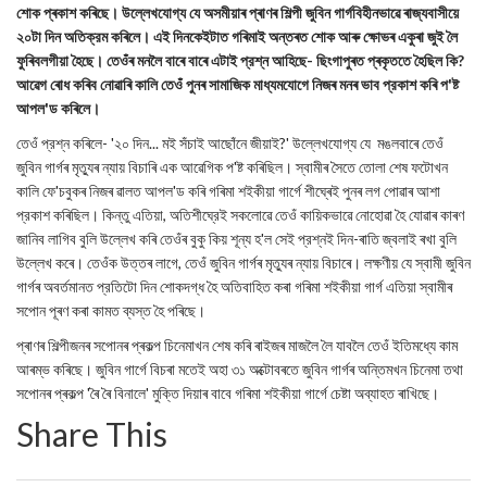
শোক প্ৰকাশ কৰিছে। উল্লেখযোগ্য যে অসমীয়াৰ প্ৰাণৰ শিল্পী জুবিন গাৰ্গবিহীনভাৱে ৰাজ্যবাসীয়ে
২০টা দিন অতিক্রম কৰিলে। এই দিনকেইটাত গৰিমাই অন্তৰত শোক আৰু ক্ষোভৰ একুৰা জুই লৈ
ফুৰিবলগীয়া হৈছে। তেওঁৰ মনলৈ বাৰে বাৰে এটাই প্রশ্ন আহিছে- ছিংগাপুৰত প্ৰকৃততে হৈছিল কি?
আৱেগ ৰোধ কৰিব নোৱাৰি কালি তেওঁ পুনৰ সামাজিক মাধ্যমযোগে নিজৰ মনৰ ভাব প্রকাশ কৰি প'ষ্ট
আপল'ড কৰিলে।
তেওঁ প্রশ্ন কৰিলে- '২০ দিন... মই সঁচাই আছোঁনে জীয়াই?' উল্লেখযোগ্য যে মঙলবাৰে তেওঁ
জুবিন গাৰ্গৰ মৃত্যুৰ ন্যায় বিচাৰি এক আৱেগিক প'ষ্ট কৰিছিল। স্বামীৰ সৈতে তোলা শেষ ফটোখন
কালি ফে'চবুকৰ নিজৰ ৱালত আপল'ড কৰি গৰিমা শইকীয়া গাৰ্গে শীঘ্ৰেই পুনৰ লগ পোৱাৰ আশা
প্রকাশ কৰিছিল। কিন্তু এতিয়া, অতিশীঘ্রেই সকলোৱে তেওঁ কায়িকভাৱে নোহোৱা হৈ যোৱাৰ কাৰণ
জানিব লাগিব বুলি উল্লেখ কৰি তেওঁৰ বুকু কিয় শূন্য হ'ল সেই প্রশ্নই দিন-ৰাতি জ্বলাই ৰখা বুলি
উল্লেখ কৰে। তেওঁক উত্তৰ লাগে, তেওঁ জুবিন গাৰ্গৰ মৃত্যুৰ ন্যায় বিচাৰে। লক্ষণীয় যে স্বামী জুবিন
গাৰ্গৰ অবর্তমানত প্রতিটো দিন শোকদগ্ধ হৈ অতিবাহিত কৰা গৰিমা শইকীয়া গাৰ্গ এতিয়া স্বামীৰ
সপোন পূৰণ কৰা কামত ব্যস্ত হৈ পৰিছে।
প্ৰাণৰ শিল্পীজনৰ সপোনৰ প্ৰকল্প চিনেমাখন শেষ কৰি ৰাইজৰ মাজলৈ লৈ যাবলৈ তেওঁ ইতিমধ্যে কাম
আৰম্ভ কৰিছে। জুবিন গাৰ্গে বিচৰা মতেই অহা ৩১ অক্টোবৰতে জুবিন গাৰ্গৰ অন্তিমখন চিনেমা তথা
সপোনৰ প্ৰকল্প 'ৰৈ ৰৈ বিনালে' মুক্তি দিয়াৰ বাবে গৰিমা শইকীয়া গাৰ্গে চেষ্টা অব্যাহত ৰাখিছে।
Share This