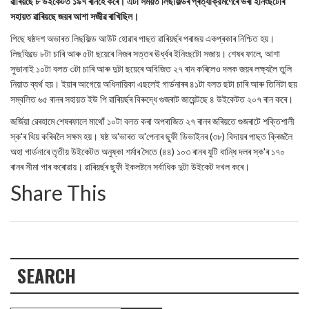
ৱাৰিয়ছে ৮ উইকেটত ১৯৭ ৰানহে কৰে। এটা সময়ত লিছফিল্ডৰ প্ৰত্যাক্রমণেৰে ভৰা ইনিংছটোৰ
সহায়ত ৱাৰিয়ছে জয়ৰ আশা সজীৱ ৰাখিছিল।
পিছে ষষ্ঠদশ অভাৰত লিছফিল্ড আউট হোৱাৰ পাছত ৱাৰিয়ৰ্ছৰ পৰাজয় একপ্ৰকাৰ নিশ্চিত হয়।
লিছফিল্ডে ৮টা চাৰি আৰু ৫টা ছয়েৰে নিজৰ সত্তৰ ঊর্ধ্বৰ ইনিংছটো সজায়। শেষৰ ফালে, আশা
সুভানাই ১০টা বলত ৩টা চাৰি আৰু দুটা ছয়েৰে অবিজিত ২৭ ৰান কৰিলেও দলক জয়ৰ লক্ষ্যলৈ তুলি
নিয়াত ব্যর্থ হয়। ইয়াৰ আগেয়ে অধিনায়িকা এছলেই গার্ডনাৰৰ ৪১টা বলত ছটা চাৰি আৰু তিনিটা ছয়
সম্বলিত ৬৫ ৰানৰ সহায়ত ইউ পি ৱাৰিয়ৰ্ছৰ বিৰুদ্ধে গুজৰাট জায়েন্টছে ৪ উইকেটত ২০৭ ৰান কৰে।
জর্জিয়া ৱেৰহামে শেষৰফালে মাথোঁ ১০টা বলত কৰা অপৰাজিত ২৭ ৰানৰ জৰিয়তে গুজৰাটে শক্তিশালী
স্ক'ৰ থিয় কৰিবলৈ সক্ষম হয়। ষষ্ঠ অ'ভাৰত অ'পেনাৰ ছুফী ডিভাইনৰ (৩৮) বিদায়ৰ পাছত ক্ৰিজলৈ
অহা গার্ডনাৰে তৃতীয় উইকেটত অনুষ্কা শৰ্মাৰ সৈতে (৪৪) ১০৩ ৰানৰ যুটি বান্ধি দলৰ স্ক'ৰ ১৭০
ৰানৰ সীমা পাৰ কৰোৱায়। ৱাৰিয়ৰ্ছৰ ছুফী ইকলষ্টনে সর্বাধিক দুটা উইকেট দখল কৰে।
Share This
SEARCH