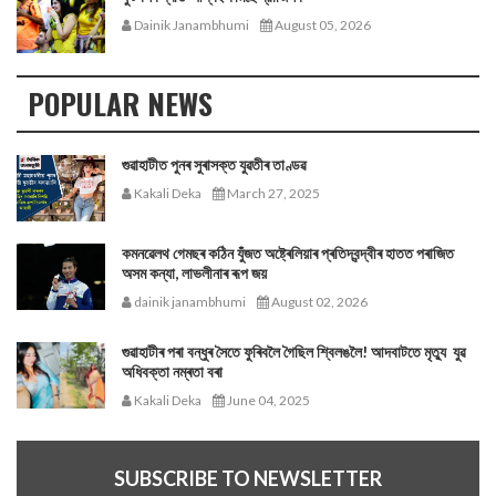
Dainik Janambhumi
August 05, 2026
POPULAR NEWS
গুৱাহাটীত পুনৰ সুৰাসক্ত যুৱতীৰ তাণ্ডৱ
Kakali Deka
March 27, 2025
কমনৱেলথ গেমছৰ কঠিন যুঁজত অষ্ট্ৰেলিয়াৰ প্ৰতিদ্বন্দ্বীৰ হাতত পৰাজিত
অসম কন্যা, লাভলীনাৰ ৰূপ জয়
dainik janambhumi
August 02, 2026
গুৱাহাটীৰ পৰা বন্ধুৰ সৈতে ফুৰিবলৈ গৈছিল শ্বিলঙলৈ! আদবাটতে মৃত্যু যুৱ
অধিবক্তা নম্ৰতা বৰা
Kakali Deka
June 04, 2025
SUBSCRIBE TO NEWSLETTER