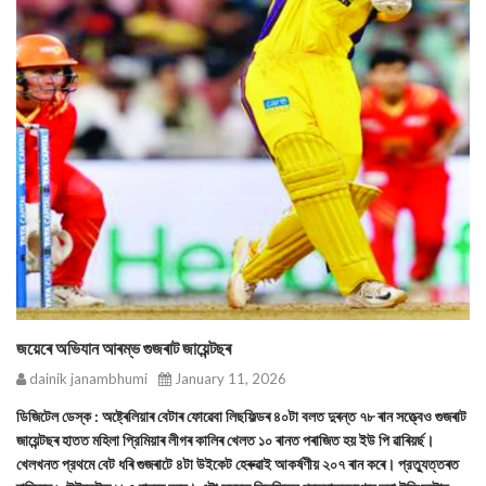
জয়েৰে অভিযান আৰম্ভ গুজৰাট জায়েন্টছৰ
dainik janambhumi
January 11, 2026
ডিজিটেল ডেস্ক : অষ্ট্ৰেলিয়াৰ বেটাৰ ফোৱেবা লিছফিল্ডৰ ৪০টা বলত দুৰন্ত ৭৮ ৰান সত্ত্বেও গুজৰাট
জায়েন্টছৰ হাতত মহিলা প্রিমিয়াৰ লীগৰ কালিৰ খেলত ১০ ৰানত পৰাজিত হয় ইউ পি ৱাৰিয়ৰ্ছ।
খেলখনত প্রথমে বেট ধৰি গুজৰাটে ৪টা উইকেট হেৰুৱাই আকর্ষণীয় ২০৭ ৰান কৰে। প্রত্যুত্তৰত