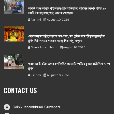
আৰক্ষী আৰু আছাম ৰাইফলছৰ যৌথ অভিযানত কাছাৰৰ বদৰপুৰ ঘাটত ১৩
কোটি টকাৰ ড্ৰাগছ জব্দ; এজনক গ্ৰেপ্তাৰ
Rashmi
August 10, 2026
এইবাৰ মথুৰাত হিন্দু ভক্তৰ 'কৰ সেৱা', ৰাম মন্দিৰৰ দৰে শ্ৰীকৃষ্ণ জন্মভূমিত
মন্দিৰ নিৰ্মাণৰ বাবে শংখনাদ সহস্রাধিক সাধু-সন্তৰ
Dainik Janambhumi
August 10, 2026
পাহাৰৰ মাটি কটাৰ ভয়ংকৰ পৰিণতি! ৰঙা মাটি-পানীয়ে বুৰালে হাতীশিলা গণেশ
মন্দিৰ
Rashmi
August 10, 2026
CONTACT US
Dainik Janambhumi, Guwahati