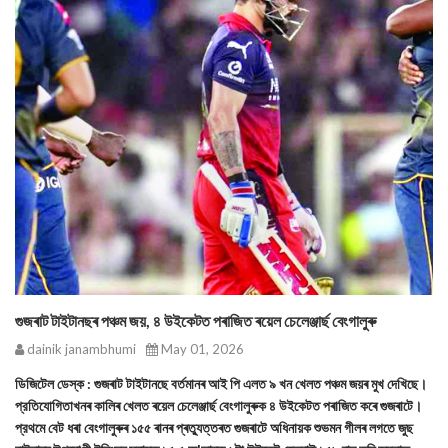
গুজৰাট টাইটানছৰ পঞ্চম জয়, ৪ উইকেটত পৰাজিত ৰয়েল চেলেঞ্জাৰ্ছ বেংগালুৰু
dainik janambhumi
May 01, 2026
ডিজিটেল ডেস্ক : গুজৰাট টাইটানছে বৰ্তমানৰ আই পি এলত ৯ খন খেলত পঞ্চম জয়ৰ মুখ দেখিছে।
প্রতিযোগিতাখনৰ কালিৰ খেলত ৰয়েল চেলেঞ্জাৰ্ছ বেংগালুৰুক ৪ উইকেটত পৰাজিত কৰে গুজৰাটে।
প্রথমে বেট ধৰা বেংগালুৰুৰ ১৫৫ ৰানৰ প্ৰত্যুত্তৰত গুজৰাটে অধিনায়ক শুভমন গীলৰ লগতে জুছ