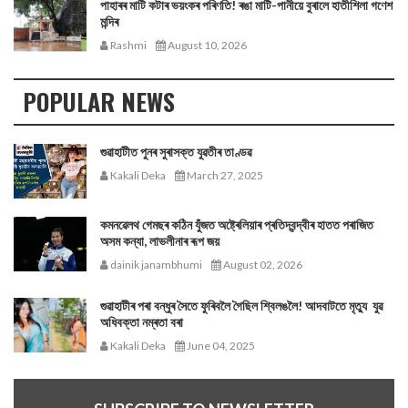
পাহাৰৰ মাটি কটাৰ ভয়ংকৰ পৰিণতি! ৰঙা মাটি-পানীয়ে বুৰালে হাতীশিলা গণেশ
মন্দিৰ
Rashmi
August 10, 2026
POPULAR NEWS
গুৱাহাটীত পুনৰ সুৰাসক্ত যুৱতীৰ তাণ্ডৱ
Kakali Deka
March 27, 2025
কমনৱেলথ গেমছৰ কঠিন যুঁজত অষ্ট্ৰেলিয়াৰ প্ৰতিদ্বন্দ্বীৰ হাতত পৰাজিত
অসম কন্যা, লাভলীনাৰ ৰূপ জয়
dainik janambhumi
August 02, 2026
গুৱাহাটীৰ পৰা বন্ধুৰ সৈতে ফুৰিবলৈ গৈছিল শ্বিলঙলৈ! আদবাটতে মৃত্যু যুৱ
অধিবক্তা নম্ৰতা বৰা
Kakali Deka
June 04, 2025