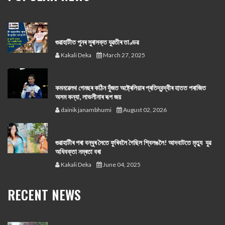
গুৱাহাটীত পুনৰ সুৰাসক্ত যুৱতীৰ তাণ্ডৱ
Kakali Deka
March 27, 2025
কমনৱেলথ গেমছৰ কঠিন যুঁজত অষ্ট্ৰেলিয়াৰ প্ৰতিদ্বন্দ্বীৰ হাতত পৰাজিত
অসম কন্যা, লাভলীনাৰ ৰূপ জয়
dainik janambhumi
August 02, 2026
গুৱাহাটীৰ পৰা বন্ধুৰ সৈতে ফুৰিবলৈ গৈছিল শ্বিলঙলৈ! আদবাটতে মৃত্যু যুৱ
অধিবক্তা নম্ৰতা বৰা
Kakali Deka
June 04, 2025
RECENT NEWS