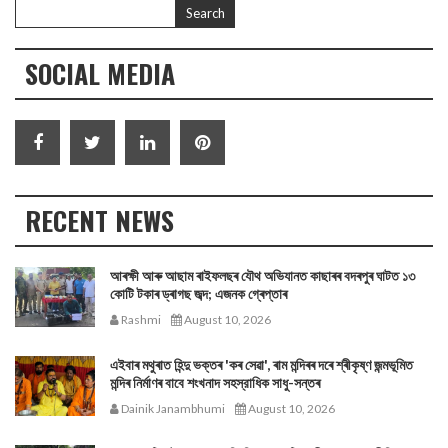
SOCIAL MEDIA
RECENT NEWS
আৰক্ষী আৰু আছাম ৰাইফলছৰ যৌথ অভিযানত কাছাৰৰ বদৰপুৰ ঘাটত ১৩
কোটি টকাৰ ড্ৰাগছ জব্দ; এজনক গ্ৰেপ্তাৰ
Rashmi
August 10, 2026
এইবাৰ মথুৰাত হিন্দু ভক্তৰ 'কৰ সেৱা', ৰাম মন্দিৰৰ দৰে শ্ৰীকৃষ্ণ জন্মভূমিত
মন্দিৰ নিৰ্মাণৰ বাবে শংখনাদ সহস্রাধিক সাধু-সন্তৰ
Dainik Janambhumi
August 10, 2026