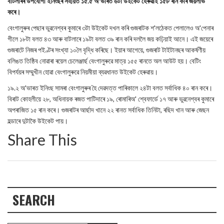
বাটলাৰৰ উপযোগী ইনিংছৰ সহায়ত ১৫.৫ অ'ভাৰত ৬টা উইকেট হেৰুৱাই ১৫৮ ৰান কৰি জয়লাভ
কৰে।
বেংগালুৰুৰ পেছাৰ ভুৱনেশ্বৰ কুমাৰে ৩টা উইকেট দখল কৰি গুজৰাটক শ'লঠেকত পেলালেও অ'পেনাৰ
গীলে ১৮টা বলত ৪৩ আৰু বাটলাৰে ১৯টা বলত ৩৯ ৰান কৰি দললৈ জয় কঢ়িয়াই আনে। এই জয়েৰে
গুজৰাটে নিজৰ পইণ্টৰ সংখ্যা ১০লৈ বৃদ্ধি কৰিছে। ইয়াৰ আগেয়ে, গুজৰাট টাইটানছৰ আকর্ষণীয়
বলিঙত তিষ্ঠিব নোৱাৰা ৰয়েল চেলেঞ্জাৰ্ছ বেংগালুৰুৱে মাত্র ১৫৫ ৰানতে অল আউট হয়। বেটিং
বিপর্যয়ৰ সম্মুখীন হোৱা বেংগালুৰুৱে নিয়মীয়া ব্যৱধানত উইকেট হেৰুৱায়।
১৯.২ অ'ভাৰত ইনিংছ সামৰা বেংগালুৰুৰ হৈ দেৱদত্ত পাৰিকালে ২৪টা বলত সর্বাধিক ৪০ ৰান কৰে।
বিৰাট কোহলীয়ে ২৮, অধিনায়ক ৰজত পাটিদাৰে ১৯, ৰোমাৰিঅ' শ্বেফার্ডে ১৭ আৰু ভুৱনেশ্বৰ কুমাৰে
অপৰাজিত ১৫ ৰান কৰে। গুজৰাটৰ আৰ্ছাদ খানে ২২ ৰানত সর্বাধিক তিনিটা, ৰছিদ খান আৰু জেছন
হল্ডাৰে দুটাকৈ উইকেট পায়।
Share This
SEARCH