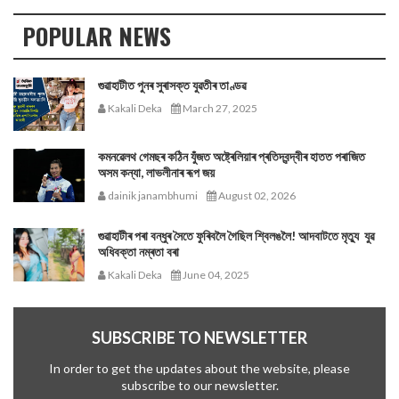
POPULAR NEWS
গুৱাহাটীত পুনৰ সুৰাসক্ত যুৱতীৰ তাণ্ডৱ
Kakali Deka
March 27, 2025
কমনৱেলথ গেমছৰ কঠিন যুঁজত অষ্ট্ৰেলিয়াৰ প্ৰতিদ্বন্দ্বীৰ হাতত পৰাজিত
অসম কন্যা, লাভলীনাৰ ৰূপ জয়
dainik janambhumi
August 02, 2026
গুৱাহাটীৰ পৰা বন্ধুৰ সৈতে ফুৰিবলৈ গৈছিল শ্বিলঙলৈ! আদবাটতে মৃত্যু যুৱ
অধিবক্তা নম্ৰতা বৰা
Kakali Deka
June 04, 2025
SUBSCRIBE TO NEWSLETTER
In order to get the updates about the website, please
subscribe to our newsletter.