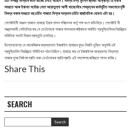
এটা সশস্ত্র সংস্থাৰ কাম-কাজো চলাই আছিল। সমগ্ৰ বিশ্ব ফুটবল জ্বৰত আক্ৰান্ত হৈ থকাৰ
সময়তে আৰু ইৰানত সর্বোচ্চ নেতা আয়াতুল্লা আলী খামেনেইৰ শেষকৃত্যৰ কাৰ্যসূচীত সকলোৰে দৃষ্টি
নিবদ্ধ থকাৰ সময়তে বহু চৰ্চিত গাজাত বিশ্বৰ অন্যতম চর্চিত ৰাজনৈতিক ঘোষণা এটা হয়।
পেলেষ্টাইনী অঞ্চল গাজাত হামাছে ইয়াৰ শাসন পৰিচালনা কর্তৃ পক্ষ ভংগ কৰি দিয়ে। পেলেষ্টাই নী
সন্ত্রাসবাদী গোটটোৱে কয় যে তেওঁলোকে গাজাৰ শাসনভাৰ ৰাষ্ট্ৰসংঘ সমৰ্থিত প্রযুক্তিবিদৰ নিয়ন্ত্রিত
সমিতিক গতাই দিয়াৰ প্ৰস্তুতি চলাইছে।
উল্লেখযোগ্য যে আমেৰিকাৰ মধ্যস্থতাত ইজৰাইল-হামাছৰ যুদ্ধ-বিৰতি চুক্তি অনুসৰি এই
প্ৰযুক্তিবিদ নিয়ন্ত্রিত সমিতিখন গঠন হৈছিল। হামাছে কয় যে ইজৰাইলৰ আক্রমণত বিধ্বস্ত
গাজাৰ পুনৰ নিৰ্মাণৰ প্ৰতি থকা তেওঁলোকৰ প্ৰতিশ্ৰুতি এই পদক্ষেপৰ জৰিয়তে পালন কৰিব।
Share This
SEARCH