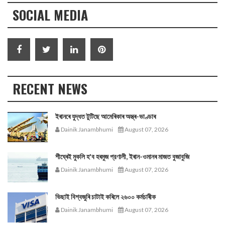
SOCIAL MEDIA
RECENT NEWS
ইৰানৰে যুদ্ধত টুটিছে আমেৰিকাৰ অস্ত্ৰ-ভাণ্ডাৰ
Dainik Janambhumi
August 07, 2026
শীঘ্ৰেই মুকলি হ'ব হৰমুজ প্রণালী, ইৰান-ওমানৰ মাজত বুজাবুজি
Dainik Janambhumi
August 07, 2026
ভিছাই বিশ্বজুৰি চাটাই কৰিলে ২৬০০ কৰ্মচাৰীক
Dainik Janambhumi
August 07, 2026