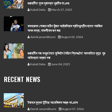
গুৱাহাটীত পুনৰ সুৰাসক্ত যুৱতীৰ তাণ্ডৱ
Kakali Deka
March 27, 2025
কমনৱেলথ গেমছৰ কঠিন যুঁজত অষ্ট্ৰেলিয়াৰ প্ৰতিদ্বন্দ্বীৰ হাতত পৰাজিত
অসম কন্যা, লাভলীনাৰ ৰূপ জয়
dainik janambhumi
August 02, 2026
গুৱাহাটীৰ পৰা বন্ধুৰ সৈতে ফুৰিবলৈ গৈছিল শ্বিলঙলৈ! আদবাটতে মৃত্যু যুৱ
অধিবক্তা নম্ৰতা বৰা
Kakali Deka
June 04, 2025
RECENT NEWS
ইৰানৰে যুদ্ধত টুটিছে আমেৰিকাৰ অস্ত্ৰ-ভাণ্ডাৰ
Dainik Janambhumi
August 07, 2026