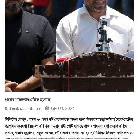
গাজাৰ শাসনভাৰ এৰিলে হামাছে
dainik janambhumi
July 08, 2026
ডিজিটেল ডেস্ক : প্রায় ২০ বছৰ ধৰি পেলেষ্টাইনৰ অঞ্চল গাজা ষ্ট্ৰিপত সশস্ত্র আইনৰ সৈতে দৈনন্দিন
প্রশাসন ব্যৱস্থা নিয়ন্ত্ৰণ কৰি থকা সন্ত্রাসবাদী গোট হামাছে গাজাৰ শাসনভাৰ পৰিত্যাগ কৰিছে।
হামাছে গাজাৰ মন্ত্ৰ্যালয়, স্কুল-কলেজ, পৌৰ নিকায়-নিগম, স্বাস্থ্য প্রতিষ্ঠানত নিয়ন্ত্ৰণ ৰখাৰ লগতে