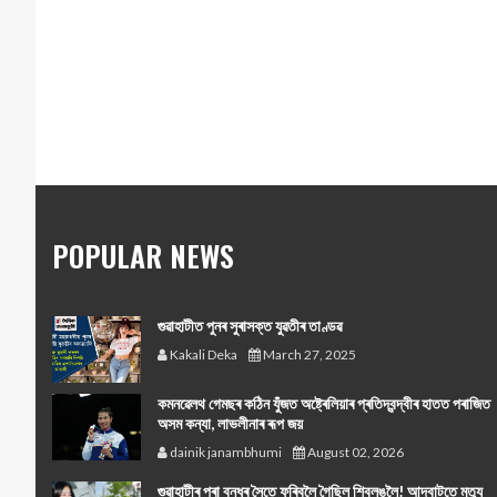
POPULAR NEWS
গুৱাহাটীত পুনৰ সুৰাসক্ত যুৱতীৰ তাণ্ডৱ
Kakali Deka
March 27, 2025
কমনৱেলথ গেমছৰ কঠিন যুঁজত অষ্ট্ৰেলিয়াৰ প্ৰতিদ্বন্দ্বীৰ হাতত পৰাজিত
অসম কন্যা, লাভলীনাৰ ৰূপ জয়
dainik janambhumi
August 02, 2026
গুৱাহাটীৰ পৰা বন্ধুৰ সৈতে ফুৰিবলৈ গৈছিল শ্বিলঙলৈ! আদবাটতে মৃত্যু