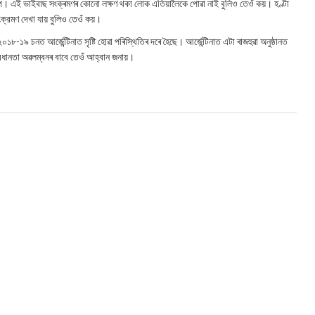
বিয়পে। এই ভাইবাছ সংক্ৰমণৰ কোনো লক্ষণ থকা লোক এতিয়ালৈকে পোৱা নাই বুলিও তেওঁ কয়। হণ্টা
ংক্রমণ দেখা যায় বুলিও তেওঁ কয়।
 ২০১৮-১৯ চনত আর্জেন্টিনাত সৃষ্টি হোৱা পৰিস্থিতিৰ দৰে হৈছে। আর্জেন্টিনাত এটা ৰাজহুৱা অনুষ্ঠানত
বধানতা অৱলম্বনৰ বাবে তেওঁ আহ্বান জনায়।