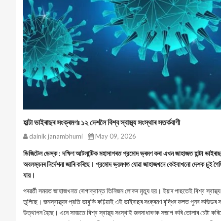
হাল্টা ভাইৰাছৰ সংক্ৰমণঃ ১২ দেশলৈ বিশ্ব স্বাস্থ্য সংস্থাৰ সতর্কবাণী
dainik janambhumi
May 09, 2026
ডিজিটেল ডেস্ক : দক্ষিণ আটলান্টিক মহাসাগৰত প্রমোদ ভ্ৰমণ কৰা এখন জাহাজত হান্টা ভাইৰাছ
অবলম্বনৰ নির্দেশনা জাৰি কৰিছে। প্রমোদ ভ্রমণত যোৱা জাহাজখনে কেইবাখনো দেশক চুই গৈছ
যায়।
পৰৱৰ্তী সময়ত জাহাজখনত ৰোগাক্রান্ত তিনিজন লোকৰ মৃত্যু হয়। ইয়াৰ পাছতেই বিশ্ব স্বাস্থ্য 
তুলিছে। জনস্বাস্থ্যৰ প্রতি ভাবুকি কঢ়িয়াই এই ভাইৰাছৰ সংক্ৰমণ বৃদ্ধিৰ ফলত পুনৰ কভিডৰ
উত্থাপন হৈছে। এনে সময়তে বিশ্ব স্বাস্থ্য সংস্থাই জনসাধাৰণক সজাগ কৰি তোলাৰ চেষ্টা কৰি