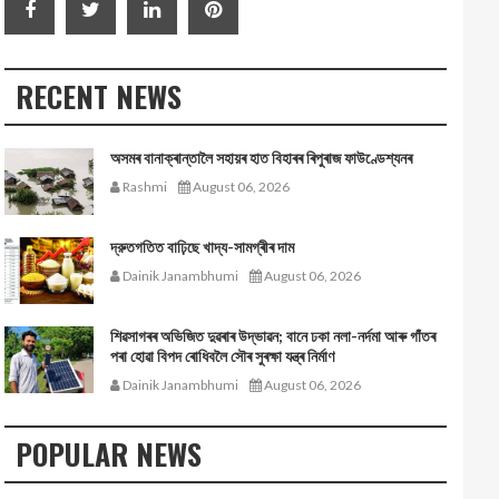
RECENT NEWS
অসমৰ বানাক্ৰান্তালৈ সহায়ৰ হাত বিহাৰৰ ৰিপুৰাজ ফাউণ্ডেশ্যনৰ
Rashmi
August 06, 2026
দ্রুতগতিত বাঢ়িছে খাদ্য-সামগ্ৰীৰ দাম
Dainik Janambhumi
August 06, 2026
শিৱসাগৰৰ অভিজিত দুৱৰাৰ উদ্ভাৱন; বানে ঢকা নলা-নৰ্দমা আৰু গাঁতৰ
পৰা হোৱা বিপদ ৰোধিবলৈ সৌৰ সুৰক্ষা যন্ত্ৰ নিৰ্মাণ
Dainik Janambhumi
August 06, 2026
POPULAR NEWS