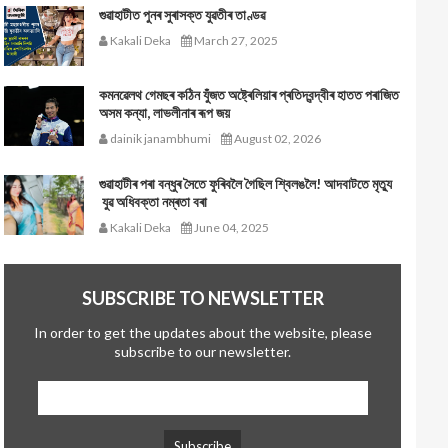
গুৱাহাটীত পুনৰ সুৰাসক্ত যুৱতীৰ তাণ্ডৱ
Kakali Deka
March 27, 2025
কমনৱেলথ গেমছৰ কঠিন যুঁজত অষ্ট্ৰেলিয়াৰ প্ৰতিদ্বন্দ্বীৰ হাতত পৰাজিত
অসম কন্যা, লাভলীনাৰ ৰূপ জয়
dainik janambhumi
August 02, 2026
গুৱাহাটীৰ পৰা বন্ধুৰ সৈতে ফুৰিবলৈ গৈছিল শ্বিলঙলৈ! আদবাটতে মৃত্যু
যুৱ অধিবক্তা নম্ৰতা বৰা
Kakali Deka
June 04, 2025
SUBSCRIBE TO NEWSLETTER
In order to get the updates about the website, please
subscribe to our newsletter.