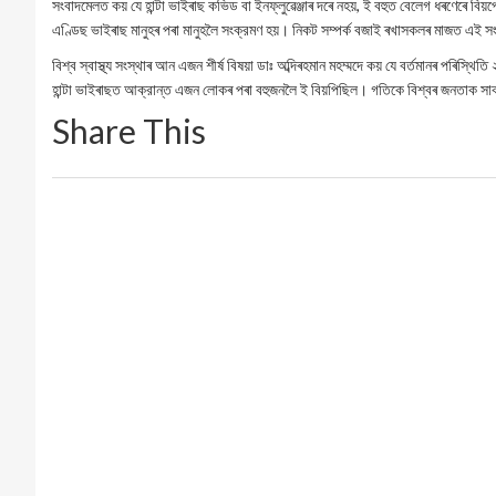
সংবাদমেলত কয় যে হান্টা ভাইৰাছ কভিড বা ইনফ্লুৱেঞ্জাৰ দৰে নহয়, ই বহুত বেলেগ ধৰণেৰে 
এণ্ডিছ ভাইৰাছ মানুহৰ পৰা মানুহলৈ সংক্রমণ হয়। নিকট সম্পর্ক বজাই ৰখাসকলৰ মাজত এই স
বিশ্ব স্বাস্থ্য সংস্থাৰ আন এজন শীর্ষ বিষয়া ডাঃ অব্দিৰহমান মহম্মদে কয় যে বৰ্তমানৰ পৰিস্থিতি
হান্টা ভাইৰাছত আক্রান্ত এজন লোকৰ পৰা বহুজনলৈ ই বিয়পিছিল। গতিকে বিশ্বৰ জনতাক সা
Share This