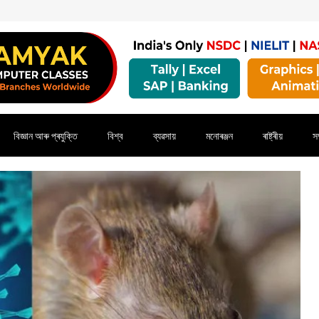
বিজ্ঞান আৰু প্ৰযুক্তি
বিশ্ব
ব্যৱসায়
মনোৰঞ্জন
ৰাষ্ট্ৰীয়
সম