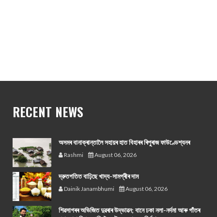
RECENT NEWS
অসমৰ বানাক্ৰান্তালৈ সহায়ৰ হাত বিহাৰৰ ৰিপুৰাজ ফাউণ্ডেশ্যনৰ
Rashmi
August 06, 2026
দ্রুতগতিত বাঢ়িছে খাদ্য-সামগ্ৰীৰ দাম
Dainik Janambhumi
August 06, 2026
শিৱসাগৰৰ অভিজিত দুৱৰাৰ উদ্ভাৱন; বানে ঢকা নলা-নৰ্দমা আৰু গাঁতৰ