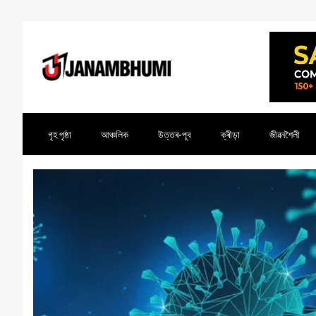
গৃহ পৃষ্ঠা
আঞ্চলিক
উত্তৰ-পূব
ক্ৰীড়া
জীৱনশৈলী