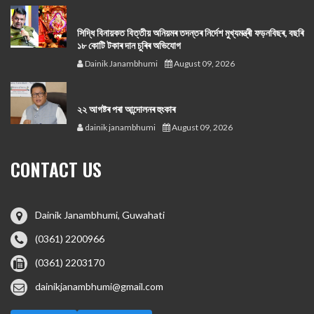
সিদ্ধি বিনায়কত বিত্তীয় অনিয়মৰ তদন্তৰ নিৰ্দেশ মুখ্যমন্ত্ৰী ফড়নবিছৰ, বছৰি
১৮ কোটি টকাৰ দান চুৰিৰ অভিযোগ
Dainik Janambhumi
August 09, 2026
২২ আগষ্টৰ পৰা আন্দোলনৰ হুংকাৰ
dainik janambhumi
August 09, 2026
CONTACT US
Dainik Janambhumi, Guwahati
(0361) 2200966
(0361) 2203170
dainikjanambhumi@gmail.com