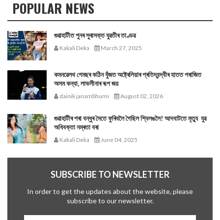
POPULAR NEWS
গুৱাহাটীত পুনৰ সুৰাসক্ত যুৱতীৰ তাণ্ডৱ
Kakali Deka
March 27, 2025
কমনৱেলথ গেমছৰ কঠিন যুঁজত অষ্ট্ৰেলিয়াৰ প্ৰতিদ্বন্দ্বীৰ হাতত পৰাজিত
অসম কন্যা, লাভলীনাৰ ৰূপ জয়
dainik janambhumi
August 02, 2026
গুৱাহাটীৰ পৰা বন্ধুৰ সৈতে ফুৰিবলৈ গৈছিল শ্বিলঙলৈ! আদবাটতে মৃত্যু যুৱ
অধিবক্তা নম্ৰতা বৰা
Kakali Deka
June 04, 2025
SUBSCRIBE TO NEWSLETTER
In order to get the updates about the website, please
subscribe to our newsletter.