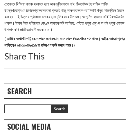
তেনেদৰে বিভিন্ন বতৰৰ দ্ৰব্যৰে ছাল আৰু চুলিৰ যত্ন ল'ব, চিৰসেউজ হৈ থাকিব পাৰিব।
উল্লেখযোগ্য যে ছিগনেশ্বাৰৰ সকলো প্ৰডাক্ট ঋতু আৰু বতৰৰ লগত মিলাই থলুৱা সামগ্ৰীৰে তৈয়াৰ
কৰা হয় । ই উত্তৰ-পূৰ্বাঞ্চলৰ লোকৰ ছাল চুলিৰ বাবে উত্তম। আপুনিও ব্যৱহাৰ কৰি চিৰসেউজ হৈ
থাকক। ইমান দিনে বহিৰাগত ব্ৰেণ্ড ব্যৱহাৰ কৰি আহিছে, এতিয়া থলুৱা ব্ৰেণ্ড লগাই থলুৱা লোকৰ
উপকাৰ কৰি জাতীয়তাবাদী হওকচোন ।
( আজিৰ লেখাটো পঢ়ি কেনে পালে জনাবচোন, ভাল লাগে feedback পালে। অইন কোনো প্ৰশ্ন
থাকিলেও ৯৪৩৫০৪৬৫১৬ ত ৱাটছএপ কৰি জনাব পাৰে।)
Share This
SEARCH
SOCIAL MEDIA