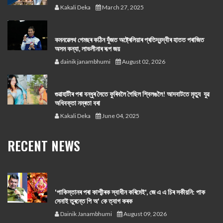
Kakali Deka
March 27, 2025
কমনৱেলথ গেমছৰ কঠিন যুঁজত অষ্ট্ৰেলিয়াৰ প্ৰতিদ্বন্দ্বীৰ হাতত পৰাজিত
অসম কন্যা, লাভলীনাৰ ৰূপ জয়
dainik janambhumi
August 02, 2026
গুৱাহাটীৰ পৰা বন্ধুৰ সৈতে ফুৰিবলৈ গৈছিল শ্বিলঙলৈ! আদবাটতে মৃত্যু যুৱ
অধিবক্তা নম্ৰতা বৰা
Kakali Deka
June 04, 2025
RECENT NEWS
'পাকিস্তানৰ পৰা কাশ্মীৰক স্বাধীন কৰিমেই', জে এ এ চিৰ সকীয়নি: পাক
সেনাই তুৰন্তে পি অ' কে ত্যাগ কৰক
Dainik Janambhumi
August 09, 2026