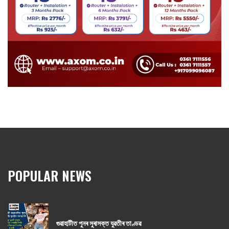
POPULAR NEWS
গুৱাহাটীত পুনৰ সুৰাসক্ত যুৱতীৰ তাণ্ডৱ