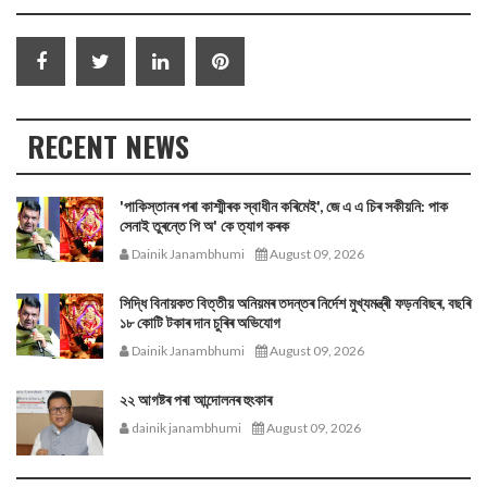
RECENT NEWS
'পাকিস্তানৰ পৰা কাশ্মীৰক স্বাধীন কৰিমেই', জে এ এ চিৰ সকীয়নি: পাক
সেনাই তুৰন্তে পি অ' কে ত্যাগ কৰক
Dainik Janambhumi
August 09, 2026
সিদ্ধি বিনায়কত বিত্তীয় অনিয়মৰ তদন্তৰ নিৰ্দেশ মুখ্যমন্ত্ৰী ফড়নবিছৰ, বছৰি
১৮ কোটি টকাৰ দান চুৰিৰ অভিযোগ
Dainik Janambhumi
August 09, 2026
২২ আগষ্টৰ পৰা আন্দোলনৰ হুংকাৰ
dainik janambhumi
August 09, 2026