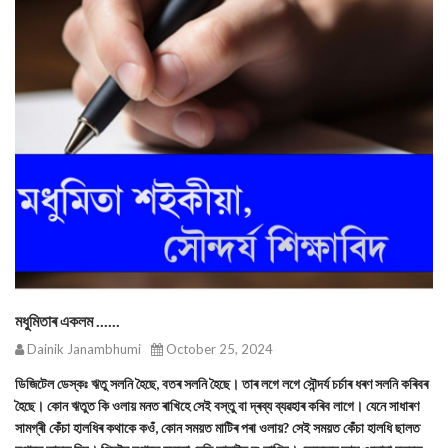
মধুমিতাৰ একলম ......
Dainik Janambhumi
October 25, 2024
ডিজিটেল ডেস্কঃ ঋতু সলনি হৈছে, বতৰ সলনি হৈছে। তাৰ লগে লগে সৌন্দৰ্য চৰ্চাৰ ধৰণ সলনি কৰিবৰ
হৈছে। কোন ঋতুত কি ওলায় মনত ৰাখিহে সেই বস্তু বা দ্ৰব্য ব্যৱহাৰ কৰিব লাগে। যেনে সাধাৰণ
সামগ্ৰী কেঁচা হালধিৰ কথাকে ক‌ওঁ, কোন সময়ত মাটিৰ পৰা ওলায়? সেই সময়ত কেঁচা হালধি ছালত