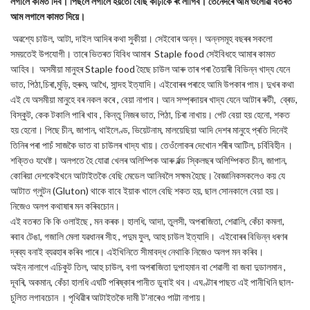
লগালে কামত দিব। পিছলৈ লগালে হয়তো বেছি কাঢ়াকৈ ৰং লাগিব। তেনেদৰে আম ওলোৱা বতৰত
আম লগালে কামত দিয়ে।
অৱশ্যে চাউল, আটা, দাইল আদিৰ কথা সুকীয়া। সেইবোৰ অন্ন। অন্নসমূহ বছৰৰ সকলো
সময়তেই উপযোগী। তাৰে ভিতৰত যিবিধ আমাৰ Staple food সেইবিধহে আমাৰ কামত
আহিব। অসমীয়া মানুহৰ Staple food হৈছে চাউল আৰু তাৰ পৰা তৈয়াৰী বিভিন্ন খাদ্য যেনে
ভাত, পিঠা,চিৰা,মুড়ি, হুৰুম, আখৈ, সান্দহ ইত্যাদি। এইবোৰৰ পৰাহে আমি উপকাৰ পাম। দুখৰ কথা
এই যে অসমীয়া মানুহে বৰ নকল কৰে , বেয়া নাপাব। আন সম্প্ৰদায়ৰ খাদ্য যেনে আটাৰ ৰুটী, ব্ৰেড,
বিস্কুট, কেক টকালি পাৰি খাব , কিন্তু নিজৰ ভাত, পিঠা, চিৰা নাখায়। পেট বেয়া হয় হেনো, শকত
হয় হেনো। পিছে চীন, জাপান, থাইলেণ্ড, ভিয়েটনাম, মালয়েছিয়া আদি দেশৰ মানুহে প্ৰতি দিনেই
তিনিৰ পৰা পাচঁ সাজকৈ ভাত বা চাউলৰ খাদ্য খায়। তেওঁলোকৰ দেখোন শৰীৰ আটিল, চৰ্বিবিহীন ।
শক্তিও যথেষ্ট। অলপতে হৈ যোৱা খেলৰ অলিম্পিক আৰু ৰ্ৱল্ড স্কিলছৰ অলিম্পিকত চীন, জাপান,
কোৰিয়া দেশকেইখনে আটাইতকৈ বেছি মেডেল আনিবলৈ সক্ষম হৈছে। বৈজ্ঞানিকসকলেও কয় যে
আটাত গ্লুটন (Gluton) থাকে বাবে ইয়াক খালে বেছি শকত হয়, ছাল সোনকালে বেয়া হয়।
নিজেও অলপ কথাষাৰ মন কৰিবচোন।
এই বতৰত কি কি ওলাইছে , মন কৰক। হালধি, আদা, তুলসী, অপৰাজিতা, শেৱালি, কেঁচা কমলা,
ৰবাব টেঙা, গজালি মেলা যৱধানৰ সীহ , পদুম ফুল, আহু চাউল ইত্যাদি। এইবোৰৰ বিভিন্ন ধৰণৰ
দ্ৰব্য বনাই ব্যৱহাৰ কৰিব পাৰে। এইখিনিতে সীমাবদ্ধ নেথাকি নিজেও অলপ মন কৰিব।‌
অইন নালাগে এচিকুট তিল, আহু চাউল, বগা অপৰাজিতা দুপাহমান বা শেৱালী বা জবা দুডালমান ,
দূবৰি, অকমান, কেঁচা হালধি এঘটি পৰিষ্কাৰ পানীত ডুবাই থব। এঘণ্টাৰ পাছত এই পানীখিনি ছাল-
চুলিত লগাবচোন । পৃথিৱীৰ আটাইতকৈ দামী ট'নাৰেও পাট্টা নাপায়।