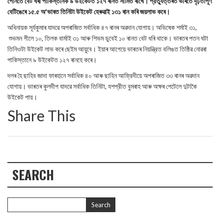
পোনতে বেট ধৰা পাকিস্তানক ৯ উইকেটত ১২৭ ৰানত সীমিত ৰাখে। প্রত্যুত্তৰত ভাৰতে দৃঢ়তাপূর্ণ
বেটিঙেৰে ১৫.৫ অ'ভাৰত তিনিটা উইকেট হেৰুৱাই ১৩১ ৰান কৰি জয়লাভ কৰে।
অধিনায়ক সূর্যকুমাৰ যাদৱে অপৰাজিত সৰ্বাধিক ৪৭ ৰানৰ অৱদান যোগায়। অভিষেক শর্মাই ৩১,
শুভমন গীলে ১০, তিলক বার্মাই ৩১ আৰু শিভম ডুবেই ১০ ৰানত বেট ধৰি থাকে। ভাৰতৰ পতন ঘটা
তিনিওটা উইকেট লাভ কৰে ছেইম আয়ুবে। ইয়াৰ আগেয়ে ভাৰতৰ নিয়ন্ত্রিত বলিঙত তিষ্ঠিৱ নোৱৰা
পাকিস্তানে ৯ উইকেটত ১২৭ ৰানহে কৰে।
দলৰ হৈ ছাহিব জাদা ফাৰহানে সর্বাধিক ৪০ আৰু ছাহিন আফ্রিদীয়ে অপৰাজিত ৩৩ ৰানৰ অৱদান
যোগায়। ভাৰতৰ কুলদীপ যাদৱে সর্বাধিক তিনিটা, যশপ্রীত বুমৰাহ আৰু অক্ষৰ পেটেলে দুটাকৈ
উইকেট পায়।
Share This
SEARCH