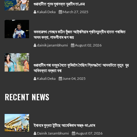
গুৱাহাটীত পুনৰ সুৰাসক্ত যুৱতীৰ তাণ্ডৱ
Kakali Deka
March 27, 2025
কমনৱেলথ গেমছৰ কঠিন যুঁজত অষ্ট্ৰেলিয়াৰ প্ৰতিদ্বন্দ্বীৰ হাতত পৰাজিত
অসম কন্যা, লাভলীনাৰ ৰূপ জয়
dainik janambhumi
August 02, 2026
গুৱাহাটীৰ পৰা বন্ধুৰ সৈতে ফুৰিবলৈ গৈছিল শ্বিলঙলৈ! আদবাটতে মৃত্যু যুৱ
অধিবক্তা নম্ৰতা বৰা
Kakali Deka
June 04, 2025
RECENT NEWS
ইৰানৰে যুদ্ধত টুটিছে আমেৰিকাৰ অস্ত্ৰ-ভাণ্ডাৰ
Dainik Janambhumi
August 07, 2026