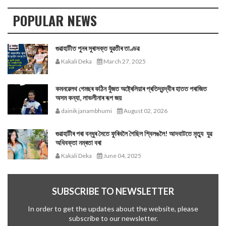
POPULAR NEWS
গুৱাহাটীত পুনৰ সুৰাসক্ত যুৱতীৰ তাণ্ডৱ
Kakali Deka
March 27, 2025
কমনৱেলথ গেমছৰ কঠিন যুঁজত অষ্ট্ৰেলিয়াৰ প্ৰতিদ্বন্দ্বীৰ হাতত পৰাজিত
অসম কন্যা, লাভলীনাৰ ৰূপ জয়
dainik janambhumi
August 02, 2026
গুৱাহাটীৰ পৰা বন্ধুৰ সৈতে ফুৰিবলৈ গৈছিল শ্বিলঙলৈ! আদবাটতে মৃত্যু যুৱ
অধিবক্তা নম্ৰতা বৰা
Kakali Deka
June 04, 2025
SUBSCRIBE TO NEWSLETTER
In order to get the updates about the website, please
subscribe to our newsletter.