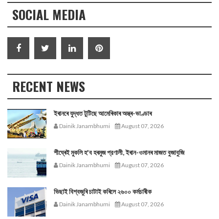
SOCIAL MEDIA
RECENT NEWS
ইৰানৰে যুদ্ধত টুটিছে আমেৰিকাৰ অস্ত্ৰ-ভাণ্ডাৰ
Dainik Janambhumi
August 07, 2026
শীঘ্ৰেই মুকলি হ'ব হৰমুজ প্রণালী, ইৰান-ওমানৰ মাজত বুজাবুজি
Dainik Janambhumi
August 07, 2026
ভিছাই বিশ্বজুৰি চাটাই কৰিলে ২৬০০ কৰ্মচাৰীক
Dainik Janambhumi
August 07, 2026