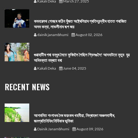
Kakali Deka
March 27, 2025
কমনৱেলথ গেমছৰ কঠিন যুঁজত অষ্ট্ৰেলিয়াৰ প্ৰতিদ্বন্দ্বীৰ হাতত পৰাজিত
অসম কন্যা, লাভলীনাৰ ৰূপ জয়
dainik janambhumi
August 02, 2026
গুৱাহাটীৰ পৰা বন্ধুৰ সৈতে ফুৰিবলৈ গৈছিল শ্বিলঙলৈ! আদবাটতে মৃত্যু যুৱ
অধিবক্তা নম্ৰতা বৰা
Kakali Deka
June 04, 2025
RECENT NEWS
আগমনিত গংগাধৰ নৈৰ ভয়ংকৰ খহনীয়া, নিদ্ৰাহৰণ অঞ্চলবাসীৰ,
জনপ্ৰতিনিধিৰ নিৰ্বিকাৰ ভূমিকা
Dainik Janambhumi
August 09, 2026