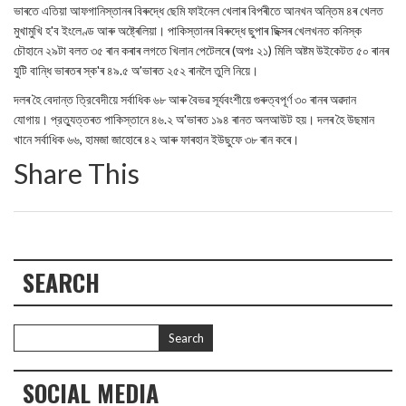
ভাৰতে এতিয়া আফগানিস্তানৰ বিৰুদ্ধে ছেমি ফাইনেল খেলাৰ বিপৰীতে আনখন অন্তিম ৪ৰ খেলত
মুখামুখি হ'ব ইংলেণ্ড আৰু অষ্ট্ৰেলিয়া। পাকিস্তানৰ বিৰুদ্ধে ছুপাৰ ছিক্সৰ খেলখনত কনিস্ক
চৌহানে ২৯টা বলত ৩৫ ৰান কৰাৰ লগতে খিলান পেটেলৰে (অপঃ ২১) মিলি অষ্টম উইকেটত ৫০ ৰানৰ
যুটি বান্ধি ভাৰতৰ স্ক'ৰ ৪৯.৫ অ'ভাৰত ২৫২ ৰানলৈ তুলি নিয়ে।
দলৰ হৈ বেদান্ত ত্রিবেদীয়ে সর্বাধিক ৬৮ আৰু বৈভৱ সূর্যবংশীয়ে গুৰুত্বপূৰ্ণ ৩০ ৰানৰ অৱদান
যোগায়। প্রত্যুত্তৰত পাকিস্তানে ৪৬.২ অ'ভাৰত ১৯৪ ৰানত অলআউট হয়। দলৰ হৈ উছমান
খানে সর্বাধিক ৬৬, হামজা জাহোৰে ৪২ আৰু ফাৰহান ইউছুফে ৩৮ ৰান কৰে।
Share This
SEARCH
SOCIAL MEDIA