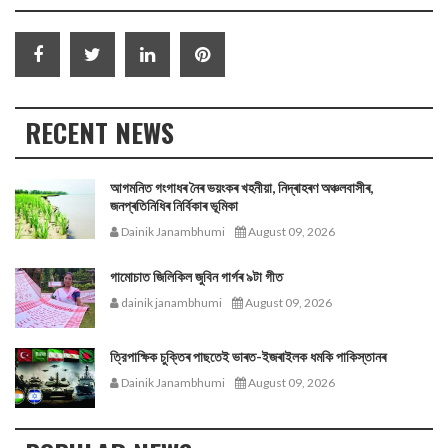
RECENT NEWS
আগমনিত গংগাধৰ নৈৰ ভয়ংকৰ খহনীয়া, নিদ্ৰাহৰণ অঞ্চলবাসীৰ,
জনপ্ৰতিনিধিৰ নিৰ্বিকাৰ ভূমিকা
Dainik Janambhumi
August 09, 2026
গামোচাত জিলিকিল জুবিন গাৰ্গৰ ৯টা গীত
dainik janambhumi
August 09, 2026
ত্রিপাক্ষিক চুক্তিৰ পাছতেই ভাৰত-ইজৰাইলক ধমকি পাকিস্তানৰ
Dainik Janambhumi
August 09, 2026