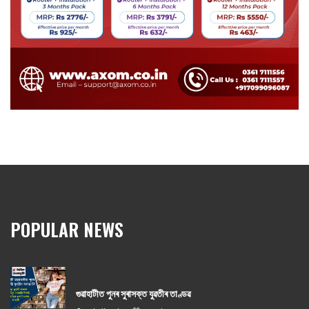
POPULAR NEWS
গুৱাহাটীত পুনৰ সুৰাসক্ত যুৱতীৰ তাণ্ডৱ