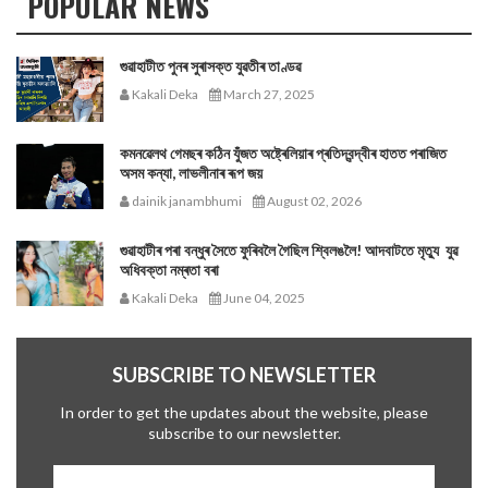
POPULAR NEWS
গুৱাহাটীত পুনৰ সুৰাসক্ত যুৱতীৰ তাণ্ডৱ
Kakali Deka
March 27, 2025
কমনৱেলথ গেমছৰ কঠিন যুঁজত অষ্ট্ৰেলিয়াৰ প্ৰতিদ্বন্দ্বীৰ হাতত পৰাজিত
অসম কন্যা, লাভলীনাৰ ৰূপ জয়
dainik janambhumi
August 02, 2026
গুৱাহাটীৰ পৰা বন্ধুৰ সৈতে ফুৰিবলৈ গৈছিল শ্বিলঙলৈ! আদবাটতে মৃত্যু যুৱ
অধিবক্তা নম্ৰতা বৰা
Kakali Deka
June 04, 2025
SUBSCRIBE TO NEWSLETTER
In order to get the updates about the website, please
subscribe to our newsletter.