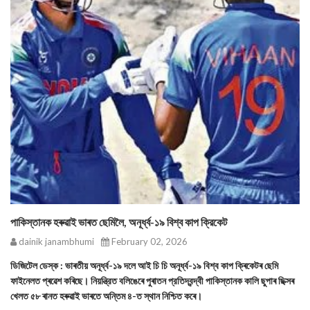
পাকিস্তানক হৰুৱাই ভাৰত ছেমিলৈ, অনূর্ধ্ব-১৯ বিশ্ব কাপ ক্রিকেট
dainik janambhumi
February 02, 2026
ডিজিটেল ডেস্ক : ভাৰতীয় অনূর্ধ্ব-১৯ দলে আই চি চি অনূর্ধ্ব-১৯ বিশ্ব কাপ ক্ৰিকেটৰ ছেমি
ফাইনেলত প্ৰৱেশ কৰিছে। নিয়ন্ত্রিত বলিঙেৰে পুৰাতন প্রতিদ্বন্দ্বী পাকিস্তানক কালি ছুপাৰ ছিক্সৰ
খেলত ৫৮ ৰানত হৰুৱাই ভাৰতে অন্তিম ৪-ত স্থান নিশ্চিত কৰে।