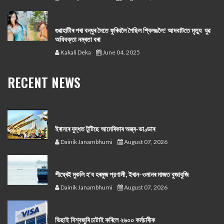
গুৱাহাটীৰ পৰা বন্ধুৰ সৈতে ফুৰিবলৈ গৈছিল শ্বিলঙলৈ! আদবাটতে মৃত্যু যুৱ
অধিবক্তা নম্ৰতা বৰা
Kakali Deka
June 04, 2025
RECENT NEWS
ইৰানৰে যুদ্ধত টুটিছে আমেৰিকাৰ অস্ত্ৰ-ভাণ্ডাৰ
Dainik Janambhumi
August 07, 2026
শীঘ্ৰেই মুকলি হ'ব হৰমুজ প্রণালী, ইৰান-ওমানৰ মাজত বুজাবুজি
Dainik Janambhumi
August 07, 2026
ভিছাই বিশ্বজুৰি চাটাই কৰিলে ২৬০০ কৰ্মচাৰীক