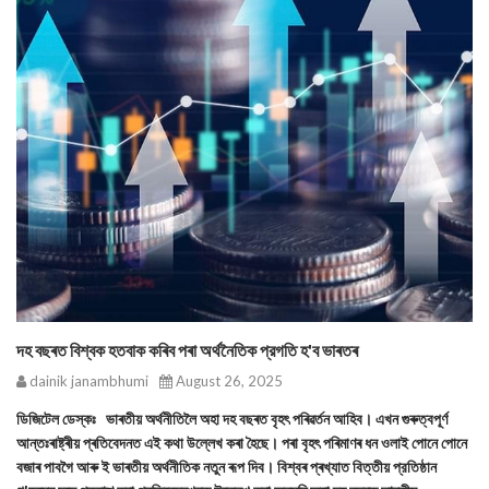
দহ বছৰত বিশ্বক হতবাক কৰিব পৰা অৰ্থনৈতিক প্রগতি হ'ব ভাৰতৰ
dainik janambhumi
August 26, 2025
ডিজিটেল ডেস্কঃ ভাৰতীয় অর্থনীতিলৈ অহা দহ বছৰত বৃহৎ পৰিৱৰ্তন আহিব। এখন গুৰুত্বপূৰ্ণ
আন্তঃৰাষ্ট্ৰীয় প্ৰতিবেদনত এই কথা উল্লেখ কৰা হৈছে। পৰা বৃহৎ পৰিমাণৰ ধন ওলাই পোনে পোনে
বজাৰ পাবগৈ আৰু ই ভাৰতীয় অর্থনীতিক নতুন ৰূপ দিব। বিশ্বৰ প্ৰখ্যাত বিত্তীয় প্রতিষ্ঠান