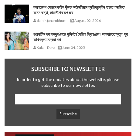
কমনৱেলথ গেমছৰ কঠিন যুঁজত অষ্ট্ৰেলিয়াৰ প্ৰতিদ্বন্দ্বীৰ হাতত পৰাজিত
অসম কন্যা, লাভলীনাৰ ৰূপ জয়
dainik janambhumi
August 02, 2026
গুৱাহাটীৰ পৰা বন্ধুৰ সৈতে ফুৰিবলৈ গৈছিল শ্বিলঙলৈ! আদবাটতে মৃত্যু যুৱ
অধিবক্তা নম্ৰতা বৰা
Kakali Deka
June 04, 2025
SUBSCRIBE TO NEWSLETTER
In order to get the updates about the website, please
subscribe to our newsletter.