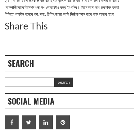
হ'ব। ভাৰতীয় লোকসকলে বজাৰত ইমান বৃহৎ পৰিমাণৰ ধন বিনিয়োগ কৰাৰ ফলত ভাৰতীয়
কোম্পানীবোৰে বিদেশৰ পৰা ঋণ লোৱাটোও বন্ধ হৈ পৰিব। ইয়াৰ লগে লগে চৰকাৰৰ ঘৰুৱা
বিনিয়োগকাৰীৰ ধনেৰে পথ, দলং, চিকিৎসালয় আদি নিৰ্মাণ কৰাৰ বাবে ধনৰ অভাৱ নহ'ব।
Share This
SEARCH
SOCIAL MEDIA