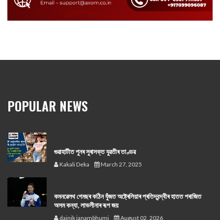
POPULAR NEWS
গুৱাহাটীত পুনৰ সুৰাসক্ত যুৱতীৰ তাণ্ডৱ
Kakali Deka
March 27, 2025
কমনৱেলথ গেমছৰ কঠিন যুঁজত অষ্ট্ৰেলিয়াৰ প্ৰতিদ্বন্দ্বীৰ হাতত পৰাজিত
অসম কন্যা, লাভলীনাৰ ৰূপ জয়
dainik janambhumi
August 02, 2026