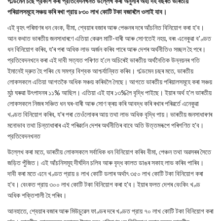
গ'ল্ডমেন চছে প্রকাশ কৰা প্রতিবেদনখনত উল্লেখ কৰা অনুসৰি অহা দহ বছৰত ভাৰতীয়
পৰিয়ালসমূহে সঞ্চয় কৰি ৰখা প্রায় ৮৩০ লাখ কোটি টকা বজাৰলৈ ওলাই যাব।
এই বৃহৎ পৰিমাণৰ ধন বেংক, বীমা, শ্বেয়াৰ বজাৰ আৰু পেঞ্চনৰ দৰে আঁচনিত বিনিয়োগ কৰা হ'ব।
আন কথাত ভাৰতীয় জনসাধাৰণে এতিয়া কেৱল মাটি-বাৰী আৰু সোণতেই নহয়, বৰং এনেকুৱা ব'ণ্ডত
ধন বিনিয়োগ কৰিব, য'ৰ পৰা অধিক লাভ অৰ্জন কৰিব পাৰে আৰু দেশৰ অৰ্থনীতিও সচ্ছল হৈ পৰে।
প্রতিবেদনখনে কৰা এই দাবী সত্যত পৰিণত হ'লে অচিৰেই ভাৰতীয় অর্থনৈতিক উন্নয়নৰ গতি
ইমানেই দ্রুত হৈ পৰিব যে সমগ্র বিশ্বক আশ্চর্যান্বিত কৰিব। গ'ল্ডমেন চছৰ মতে, ভাৰতীয়
লোকসকলে এতিয়া আগতকৈ অধিক সঞ্চয় কৰিবলৈ লৈছে। আগতে ভাৰতীয় পৰিয়ালসমূহে কৰা সঞ্চয়
মুঠ ঘৰুৱা উৎপাদনৰ ১১% আছিল। এতিয়া এই হাৰ ১৩%লৈ বৃদ্ধি পাইছে। ইয়াৰ অৰ্থ হ'ল ভাৰতীয়
লোকসকলে নিজৰ সঞ্চিত ধন ঘৰ-বাৰী আৰু সোণ ক্ৰয় কৰি আবদ্ধ কৰি ৰখাৰ পৰিৱৰ্তে এনেকুৱা
খণ্ডত বিনিয়োগ কৰিব, য'ৰ পৰা তেওঁলোকৰ আয় তথা লাভ অধিক বৃদ্ধি পায়। ভাৰতীয় জনসাধাৰণৰ
মনোভাব তথা চিন্তাধাৰাৰ এই পৰিৱৰ্তন দেশৰ অৰ্থনীতিৰ বাবে অতি উত্তমৰূপে পৰিগণিত হ'ব।
প্রতিবেদনখনত
উল্লেখ কৰা মতে, ভাৰতীয় লোকসকলে সর্বাধিক ধন বিনিয়োগ কৰিব বীমা, পেঞ্চন তথা অৱসৰৰ সৈতে
জড়িত পুঁজিত। এই আঁচনিসমূহ দীর্ঘদিন চলিব আৰু বৃদ্ধ কালত ডাঙৰ সকাহ লাভ কৰিব পাৰিব।
দাবী কৰা মতে এনে খণ্ডত প্রায় ৪ লাখ কোটি ডলাৰ অৰ্থাৎ ৩৫০ লাখ কোটি টকা বিনিয়োগ কৰা
হ'ব। বেংকত প্রায় ৩০০ লাখ কোটি টকা বিনিয়োগ কৰা হ'ব। ইয়াৰ ফলত দেশৰ বেংকিং খণ্ড
অধিক শক্তিশালী হৈ পৰিব।
আনহাতে, শ্বেয়াৰ বজাৰ আৰু মিউচুৱেল ফাণ্ডৰ দৰে খণ্ডত প্রায় ৭০ লাখ কোটি টকা বিনিয়োগ কৰা