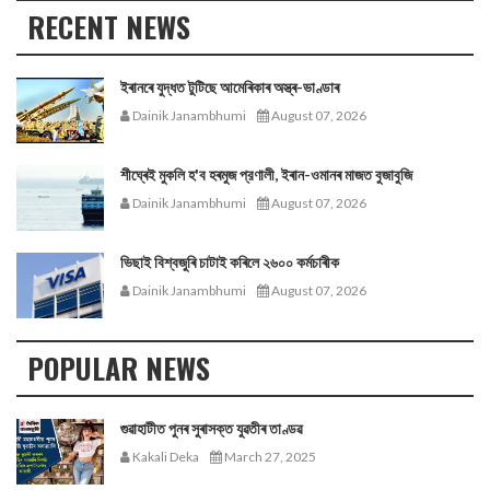
RECENT NEWS
ইৰানৰে যুদ্ধত টুটিছে আমেৰিকাৰ অস্ত্ৰ-ভাণ্ডাৰ
Dainik Janambhumi
August 07, 2026
শীঘ্ৰেই মুকলি হ'ব হৰমুজ প্রণালী, ইৰান-ওমানৰ মাজত বুজাবুজি
Dainik Janambhumi
August 07, 2026
ভিছাই বিশ্বজুৰি চাটাই কৰিলে ২৬০০ কৰ্মচাৰীক
Dainik Janambhumi
August 07, 2026
POPULAR NEWS
গুৱাহাটীত পুনৰ সুৰাসক্ত যুৱতীৰ তাণ্ডৱ
Kakali Deka
March 27, 2025