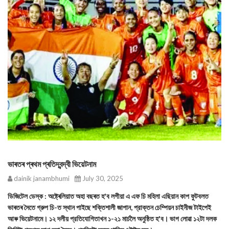
ভাৰতৰ প্ৰথম প্ৰতিদ্বন্দ্বী ভিয়েটনাম
dainik janambhumi
July 30, 2025
ডিজিটেল ডেস্ক : অষ্ট্ৰেলিয়াত অহা বছৰত হ'ব লগীয়া এ এফ চি মহিলা এছিয়ান কাপ ফুটবলত
ভাৰতৰ সৈতে গ্রুপ চি-ত স্থান পাইছে শক্তিশালী জাপান, প্রাক্তন চেম্পিয়ন চাইনীজ টাইপেই
আৰু ভিয়েটনামে। ১২ দলীয় প্রতিযোগিতাখন ১-২১ মার্চলৈ অনুষ্ঠিত হ'ব। ভাগ লোৱা ১২টা দলক