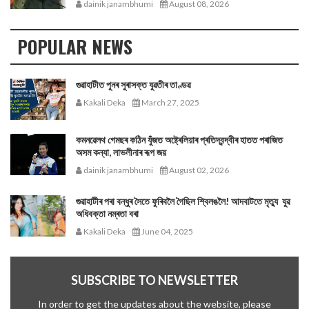
dainik janambhumi
August 08, 2026
POPULAR NEWS
গুৱাহাটীত পুনৰ সুৰাসক্ত যুৱতীৰ তাণ্ডৱ
Kakali Deka
March 27, 2025
কমনৱেলথ গেমছৰ কঠিন যুঁজত অষ্ট্ৰেলিয়াৰ প্ৰতিদ্বন্দ্বীৰ হাতত পৰাজিত
অসম কন্যা, লাভলীনাৰ ৰূপ জয়
dainik janambhumi
August 02, 2026
গুৱাহাটীৰ পৰা বন্ধুৰ সৈতে ফুৰিবলৈ গৈছিল শ্বিলঙলৈ! আদবাটতে মৃত্যু যুৱ
অধিবক্তা নম্ৰতা বৰা
Kakali Deka
June 04, 2025
SUBSCRIBE TO NEWSLETTER
In order to get the updates about the website, please