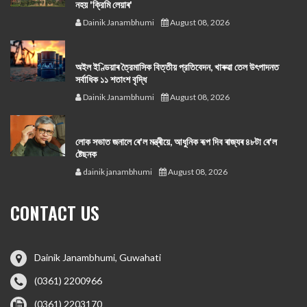
নহয় 'ক্রিমি লেয়াৰ'
Dainik Janambhumi
August 08, 2026
অইল ইণ্ডিয়াৰ ত্রৈমাসিক বিত্তীয় প্রতিবেদন, খাৰুৱা তেল উৎপাদনত
সর্বাধিক ১১ শতাংশ বৃদ্ধি
Dainik Janambhumi
August 08, 2026
লোক সভাত জনালে ৰে'ল মন্ত্ৰীয়ে, আধুনিক ৰূপ দিব ৰাজ্যৰ ৪৮টা ৰে'ল
ষ্টেছনক
dainik janambhumi
August 08, 2026
CONTACT US
Dainik Janambhumi, Guwahati
(0361) 2200966
(0361) 2203170