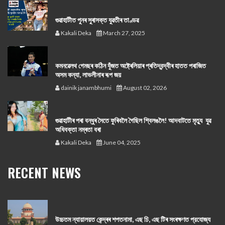
গুৱাহাটীত পুনৰ সুৰাসক্ত যুৱতীৰ তাণ্ডৱ
Kakali Deka
March 27, 2025
কমনৱেলথ গেমছৰ কঠিন যুঁজত অষ্ট্ৰেলিয়াৰ প্ৰতিদ্বন্দ্বীৰ হাতত পৰাজিত
অসম কন্যা, লাভলীনাৰ ৰূপ জয়
dainik janambhumi
August 02, 2026
গুৱাহাটীৰ পৰা বন্ধুৰ সৈতে ফুৰিবলৈ গৈছিল শ্বিলঙলৈ! আদবাটতে মৃত্যু যুৱ
অধিবক্তা নম্ৰতা বৰা
Kakali Deka
June 04, 2025
RECENT NEWS
উচ্চতম ন্যায়ালয়ত কেন্দ্ৰৰ শপতনামা, এছ চি, এছ টিৰ সংৰক্ষণত প্রযোজ্য