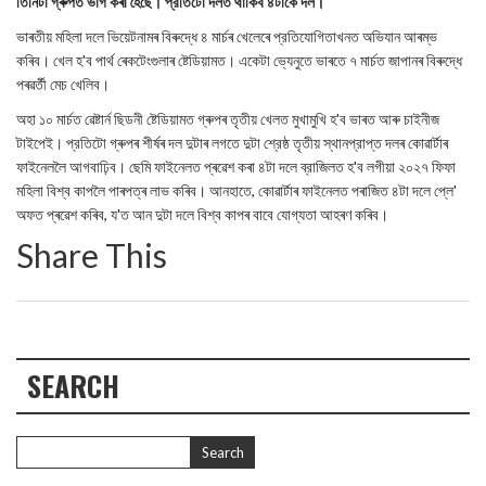
তিনিটা গ্ৰুপত ভাগ কৰা হৈছে। প্রতিটো দলত থাকিব ৪টাকৈ দল।
ভাৰতীয় মহিলা দলে ভিয়েটনামৰ বিৰুদ্ধে ৪ মাৰ্চৰ খেলেৰে প্রতিযোগিতাখনত অভিযান আৰম্ভ
কৰিব। খেল হ'ব পাৰ্থ ৰেকটেংগুলাৰ ষ্টেডিয়ামত। একেটা ভ্যেনুতে ভাৰতে ৭ মাৰ্চত জাপানৰ বিৰুদ্ধে
পৰৱৰ্তী মেচ খেলিব।
অহা ১০ মার্চত ৱেষ্টার্ন ছিডনী ষ্টেডিয়ামত গ্ৰুপৰ তৃতীয় খেলত মুখামুখি হ'ব ভাৰত আৰু চাইনীজ
টাইপেই। প্রতিটো গ্ৰুপৰ শীৰ্ষৰ দল দুটাৰ লগতে দুটা শ্রেষ্ঠ তৃতীয় স্থানপ্রাপ্ত দলৰ কোৱাৰ্টাৰ
ফাইনেললৈ আগবাঢ়িব। ছেমি ফাইনেলত প্ৰৱেশ কৰা ৪টা দলে ব্রাজিলত হ'ব লগীয়া ২০২৭ ফিফা
মহিলা বিশ্ব কাপলৈ পাৰপত্ৰ লাভ কৰিব। আনহাতে, কোৱাৰ্টাৰ ফাইনেলত পৰাজিত ৪টা দলে প্লে'
অফত প্ৰৱেশ কৰিব, য'ত আন দুটা দলে বিশ্ব কাপৰ বাবে যোগ্যতা আহৰণ কৰিব।
Share This
SEARCH