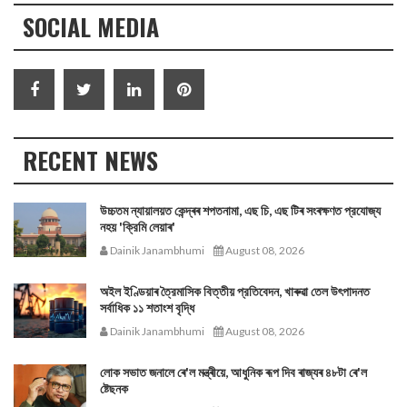
SOCIAL MEDIA
RECENT NEWS
উচ্চতম ন্যায়ালয়ত কেন্দ্ৰৰ শপতনামা, এছ চি, এছ টিৰ সংৰক্ষণত প্রযোজ্য
নহয় 'ক্রিমি লেয়াৰ'
Dainik Janambhumi
August 08, 2026
অইল ইণ্ডিয়াৰ ত্রৈমাসিক বিত্তীয় প্রতিবেদন, খাৰুৱা তেল উৎপাদনত
সর্বাধিক ১১ শতাংশ বৃদ্ধি
Dainik Janambhumi
August 08, 2026
লোক সভাত জনালে ৰে'ল মন্ত্ৰীয়ে, আধুনিক ৰূপ দিব ৰাজ্যৰ ৪৮টা ৰে'ল
ষ্টেছনক