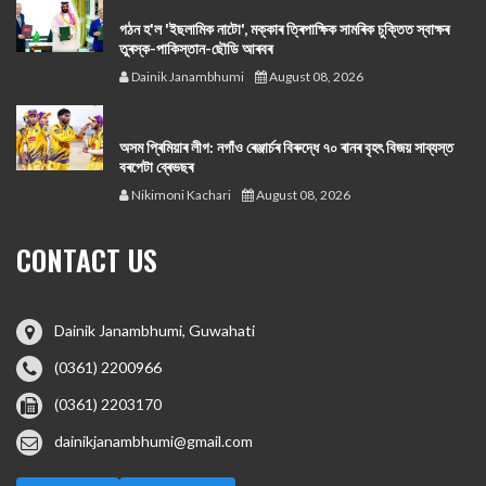
গঠন হ'ল 'ইছলামিক নাটো', মক্কাৰ ত্ৰিপাক্ষিক সামৰিক চুক্তিত স্বাক্ষৰ
তুৰস্ক-পাকিস্তান-ছৌডি আৰবৰ
Dainik Janambhumi
August 08, 2026
অসম প্ৰিমিয়াৰ লীগ: নগাঁও ৰেঞ্জাৰ্চৰ বিৰুদ্ধে ৭০ ৰানৰ বৃহৎ বিজয় সাব্যস্ত
বৰপেটা ব্ৰেভছৰ
Nikimoni Kachari
August 08, 2026
CONTACT US
Dainik Janambhumi, Guwahati
(0361) 2200966
(0361) 2203170
dainikjanambhumi@gmail.com