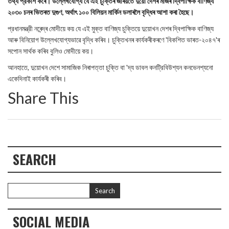
তথ্য প্রকাশ কৰে। উল্লেখযোগ্য যে এই চুক্তিৰ জৰিয়তে দুয়ো দেশৰ মাজৰ দ্বিপাক্ষিক বাণিজ্য
২০৩০ চনৰ ভিতৰত দুগুণ, অর্থাৎ ১০০ বিলিয়ন মার্কিন ডলাৰলৈ বৃদ্ধিৰ আশা কৰা হৈছে।
প্রধানমন্ত্রী নৰেন্দ্ৰ মোদীয়ে কয় যে এই মুক্ত বাণিজ্য চুক্তিয়ে দুয়োখন দেশৰ দ্বিপাক্ষিক বাণিজ্য
আৰু বিনিয়োগ উল্লেখযোগ্যভাৱে বৃদ্ধি কৰিব। চুক্তিখনৰ কাৰ্যকৰীকৰণে 'বিকশিত ভাৰত-২০৪৭'ৰ
সপোন সাৰ্থক কৰিব বুলিও মোদীয়ে কয়।
আনহাতে, দুয়োখন দেশে সামাজিক নিৰাপত্তা চুক্তি বা 'দ্য ডাবল কনট্রিবিউশ্যন কনভেনশ্যনো
একেদিনাই কার্যকৰী কৰিব।
Share This
SEARCH
SOCIAL MEDIA