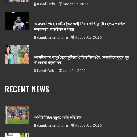
Kakali Deka
March 27, 2025
কমনৱেলথ গেমছৰ কঠিন যুঁজত অষ্ট্ৰেলিয়াৰ প্ৰতিদ্বন্দ্বীৰ হাতত পৰাজিত
অসম কন্যা, লাভলীনাৰ ৰূপ জয়
dainik janambhumi
August 02, 2026
গুৱাহাটীৰ পৰা বন্ধুৰ সৈতে ফুৰিবলৈ গৈছিল শ্বিলঙলৈ! আদবাটতে মৃত্যু যুৱ
অধিবক্তা নম্ৰতা বৰা
Kakali Deka
June 04, 2025
RECENT NEWS
নর্থ-ইষ্ট ইউঃৰ সন্মুখত আজি মর্নিং ষ্টাৰ
dainik janambhumi
August 08, 2026