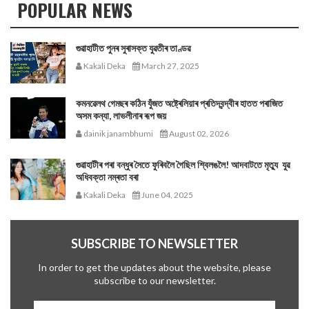
POPULAR NEWS
গুৱাহাটীত পুনৰ সুৰাসক্ত যুৱতীৰ তাণ্ডৱ
Kakali Deka
March 27, 2025
কমনৱেলথ গেমছৰ কঠিন যুঁজত অষ্ট্ৰেলিয়াৰ প্ৰতিদ্বন্দ্বীৰ হাতত পৰাজিত
অসম কন্যা, লাভলীনাৰ ৰূপ জয়
dainik janambhumi
August 02, 2026
গুৱাহাটীৰ পৰা বন্ধুৰ সৈতে ফুৰিবলৈ গৈছিল শ্বিলঙলৈ! আদবাটতে মৃত্যু যুৱ
অধিবক্তা নম্ৰতা বৰা
Kakali Deka
June 04, 2025
SUBSCRIBE TO NEWSLETTER
In order to get the updates about the website, please
subscribe to our newsletter.