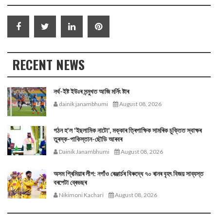
RECENT NEWS
নর্থ-ইষ্ট ইউঃৰ সন্মুখত আজি মর্নিং ষ্টাৰ
dainik janambhumi
August 08, 2026
গঠন হ'ল 'ইছলামিক নাটো', মক্কাৰ ত্ৰিপাক্ষিক সামৰিক চুক্তিত স্বাক্ষৰ
তুৰস্ক-পাকিস্তান-ছৌডি আৰবৰ
Dainik Janambhumi
August 08, 2026
অসম প্ৰিমিয়াৰ লীগ: নগাঁও ৰেঞ্জাৰ্চৰ বিৰুদ্ধে ৭০ ৰানৰ বৃহৎ বিজয় সাব্যস্ত
বৰপেটা ব্ৰেভছৰ
Nikimoni Kachari
August 08, 2026