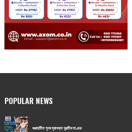
POPULAR NEWS
গুৱাহাটীত পুনৰ সুৰাসক্ত যুৱতীৰ তাণ্ডৱ