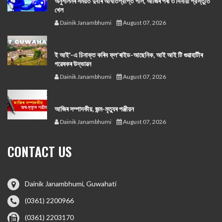
অনুশীলনৰ সময়ত দুবাৰ আঘাতপ্রাপ্ত গীল, আজিৰ পৰা ৩ দিনীয়া প্রস্তুতি
খেল
Dainik Janambhumi
August 07, 2026
ই আই'-এ চিনাক্ত কৰিব ফ্ল'ৰাইড-আছেনিক, আই আই টি গুৱাহাটীৰ
গৱেষকৰ উদ্ভাৱন
Dainik Janambhumi
August 07, 2026
আজিৰ সম্পাদকীয়, জন্ম-মৃত্যুৰ পঞ্জীয়ন
Dainik Janambhumi
August 07, 2026
CONTACT US
Dainik Janambhumi, Guwahati
(0361) 2200966
(0361) 2203170