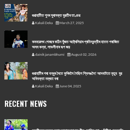
গুৱাহাটীত পুনৰ সুৰাসক্ত যুৱতীৰ তাণ্ডৱ
Kakali Deka
March 27, 2025
কমনৱেলথ গেমছৰ কঠিন যুঁজত অষ্ট্ৰেলিয়াৰ প্ৰতিদ্বন্দ্বীৰ হাতত পৰাজিত
অসম কন্যা, লাভলীনাৰ ৰূপ জয়
dainik janambhumi
August 02, 2026
গুৱাহাটীৰ পৰা বন্ধুৰ সৈতে ফুৰিবলৈ গৈছিল শ্বিলঙলৈ! আদবাটতে মৃত্যু যুৱ
অধিবক্তা নম্ৰতা বৰা
Kakali Deka
June 04, 2025
RECENT NEWS