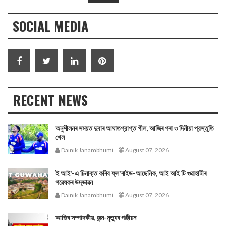
SOCIAL MEDIA
RECENT NEWS
অনুশীলনৰ সময়ত দুবাৰ আঘাতপ্রাপ্ত গীল, আজিৰ পৰা ৩ দিনীয়া প্রস্তুতি
খেল
Dainik Janambhumi
August 07, 2026
ই আই'-এ চিনাক্ত কৰিব ফ্ল'ৰাইড-আছেনিক, আই আই টি গুৱাহাটীৰ
গৱেষকৰ উদ্ভাৱন
Dainik Janambhumi
August 07, 2026
আজিৰ সম্পাদকীয়, জন্ম-মৃত্যুৰ পঞ্জীয়ন