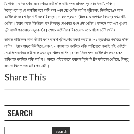
হৈ পৰিব। যদিও ৯খন মেচৰ ৮খনত জয়ী হ'লে ফাইনেলত ভাৰতৰ স্থান নিশ্চিত হৈ পৰিব।
উল্লেখযোগ্য যে ভাৰতীয় দলে বাকী থকা ৯খন মেচ খেলিব লাগিব শ্রীলংকা, নিউজিলেণ্ড আৰু
অষ্টেলিয়াৰ দৰে শক্তিশালী দলৰ বিৰুদ্ধে। ভাৰতে প্রথমে শ্রীলংকাত দেশখনৰ বিৰুদ্ধে দুখন টেষ্ট
খেলিব। ইয়াৰ পাছত নিউজিলেণ্ডৰ বিৰুদ্ধে দেশখনত দুখন টেষ্ট খেলিব। ভাৰতৰ বাবে এই শৃংখলা
দুটা যথেষ্ট প্রত্যাহ্বানমূলক হ'ব। শেষত অষ্টেলিয়াৰ বিৰুদ্ধে ভাৰতত পাঁচখন টেষ্ট খেলিব।
ভাৰতে ফাইনেলৰ আশা জীয়াই ৰখাৰ কাৰণে শ্রীলংকাত ঘৰুৱা দলটোত ২-০ ব্যৱধানত পৰাজিত কৰিব
লাগিব। ইয়াৰ পাছত নিউজিলেণ্ডক ২-০ ব্যৱধানত পৰাজিত কৰিব পাৰিলেতো কথাই নাই, সেইটো
নোৱাৰিলে এখনত জয়ী আৰু এখন ড্র খেলিব লাগিব। শেষত নিজৰ ঘৰত অষ্টেলিয়াক ৫খন মেচৰ
চাৰিখনত পৰাজিত কৰিব লাগিব। ভাৰতে এতিয়ালৈকে দুবাৰ ডব্লিউ টি চিৰ ফাইনেল খেলিছে, কিন্তু
এবাৰো খিতাপ জয় কৰিব পৰা নাই ।
Share This
SEARCH