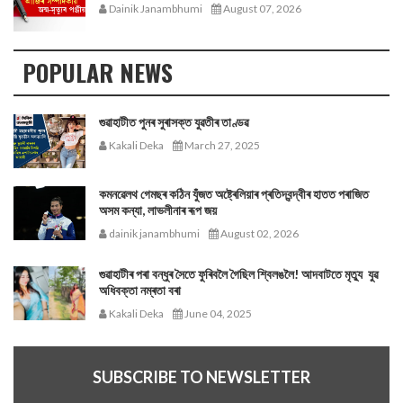
Dainik Janambhumi
August 07, 2026
POPULAR NEWS
গুৱাহাটীত পুনৰ সুৰাসক্ত যুৱতীৰ তাণ্ডৱ
Kakali Deka
March 27, 2025
কমনৱেলথ গেমছৰ কঠিন যুঁজত অষ্ট্ৰেলিয়াৰ প্ৰতিদ্বন্দ্বীৰ হাতত পৰাজিত
অসম কন্যা, লাভলীনাৰ ৰূপ জয়
dainik janambhumi
August 02, 2026
গুৱাহাটীৰ পৰা বন্ধুৰ সৈতে ফুৰিবলৈ গৈছিল শ্বিলঙলৈ! আদবাটতে মৃত্যু যুৱ
অধিবক্তা নম্ৰতা বৰা
Kakali Deka
June 04, 2025
SUBSCRIBE TO NEWSLETTER