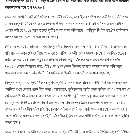
চেম্পিয়নশ্বিপৰ ২০২৫-২৭ চক্রত এতিয়ালৈকে তিনিখন টেষ্ট খেলি দুখনত জয়ী হৈছে আৰু দলটোৰ
জয়ৰ শতকৰা হাৰ হ'ল ৭৭.৭৮।
আনহাতে, অষ্ট্ৰেলিয়াই এতিয়ালৈকে ৬খন টেষ্ট খেলিছে আৰু ইয়াৰ কেউখনতে জয়ী হৈ ১০০% জয়ৰ
হাৰেৰে ডব্লিউ টি চিৰ পইণ্টৰ তালিকাত শীর্ষস্থান দখল কৰি আছে। এই তালিকাত ৪খন টেষ্টৰ
৩খনত জয়ী হৈ ৭৫% জয়ৰ হাৰেৰে তৃতীয় স্থান লাভ কৰি আছে। ডব্লিউ টি চিৰ পইণ্টৰ তালিকাত
ভাৰতৰ অৱস্থা মুঠেও সন্তোষজনক নহয়।
চলিত বছৰত টেষ্টত ভাৰতে বিশেষ উল্লেখনীয় প্রদর্শন কৰিব পৰা নাই। টীম ইণ্ডিয়াই চলিত বৰ্ষত
এতিয়ালৈকে ৯খন টেষ্ট খেলিছে আৰু ইয়াৰে চাৰিখনত জয়ী তথা সমসংখ্যক মেচত পৰাজিত হৈছে।
এখন মেচ ড্র হয়। ফলত পইন্টৰ তালিকাত ভাৰতৰ পইন্ট হ'ল ৫২ আৰু জয়ৰ শতকৰা হাৰ হ'ল
৪৮.১৫। কেৱল সিমানেই নহয়, টেষ্ট খেলা ৯খন দেশৰ ভিতৰত ভাৰতে ষষ্ঠস্থান লাভ কৰি আছে।
এনে অৱস্থাত ভাৰত ডব্লিউ টি চিৰ ফাইনেলত উপনীত হোৱাটো একেবাৰে সহজ নহয়।
উল্লেখযোগ্য যে ডব্লিউ টি চিৰ চক্রাত প্রতিটো দলক জয়ৰ বাবে ১২ পইন্ট দিয়া হয় আৰু ড্ৰ তথা
পৰাজিত হ'লে কোনো পইন্ট দিয়া নহয়। আনহাতে, পূর্বৰ চক্রৰ প্রতি লক্ষ্য কৰিলে দেখা পোৱা যায় যে
ফাইনেলত উপনীত হোৱাৰ কাৰণে জয়ৰ হাৰ ৬৪-৬৮% পইন্ট পর্যাপ্ত। এনে অৱস্থাত ভাৰত প্রথম
দুটা স্থানত উপনীত হোৱাৰ কাৰণে জয়ৰ শতকৰা হাৰ ৬৪-৬৮%লৈ নিয়াৰ প্রয়োজন হ'ব। সেইটো
সম্ভৱ হ'ব যদিহে টীম ইণ্ডিয়াই এই চক্রত এতিয়াও খেলিবলৈ বাকী থকা ৯খন মেচৰ কমেও ৭খন
মেচত জয়ী হোৱাৰ প্রয়োজন। সেইটো হ'লে টীম ইণ্ডিয়াৰ ১৩৬ পইন্ট হ'বগৈ আৰু জয়ৰ হাৰ ৬২%ৰ
অধিক হ'ব।
আনহাতে, সাতখনত জয়ী হ'লে আৰু এখন ড্র হ'লে টীম ইণ্ডিয়া ফাইনেলত উপনীত হোৱাটো নিশ্চিত