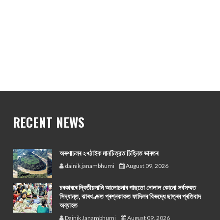
RECENT NEWS
অৰুণাচলৰ ২৭ঠাইক মানচিত্রত চিহ্নিত ভাৰতৰ
dainik janambhumi
August 09, 2026
চৰকাৰৰে দ্বিতীয়লানি আলোচনাৰ পাছতো নোলাল কোনো সর্বসম্মত
সিদ্ধান্ত, ঝাৰখণ্ডত প্ৰশ্নকাকত ফাদিলৰ বিৰুদ্ধে ছাত্ৰৰ প্ৰতিবাদ
অব্যাহত
Dainik Janambhumi
August 09, 2026