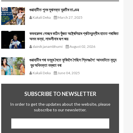
গুৱাহাটীত পুনৰ সুৰাসক্ত যুৱতীৰ তাণ্ডৱ
Kakali Deka
March 27, 2025
কমনৱেলথ গেমছৰ কঠিন যুঁজত অষ্ট্ৰেলিয়াৰ প্ৰতিদ্বন্দ্বীৰ হাতত পৰাজিত
অসম কন্যা, লাভলীনাৰ ৰূপ জয়
dainik janambhumi
August 02, 2026
গুৱাহাটীৰ পৰা বন্ধুৰ সৈতে ফুৰিবলৈ গৈছিল শ্বিলঙলৈ! আদবাটতে মৃত্যু
যুৱ অধিবক্তা নম্ৰতা বৰা
Kakali Deka
June 04, 2025
SUBSCRIBE TO NEWSLETTER
In order to get the updates about the website, please
subscribe to our newsletter.