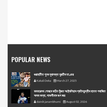
POPULAR NEWS
গুৱাহাটীত পুনৰ সুৰাসক্ত যুৱতীৰ তাণ্ডৱ
Kakali Deka
March 27, 2025
কমনৱেলথ গেমছৰ কঠিন যুঁজত অষ্ট্ৰেলিয়াৰ প্ৰতিদ্বন্দ্বীৰ হাতত পৰাজিত
অসম কন্যা, লাভলীনাৰ ৰূপ জয়
dainik janambhumi
August 02, 2026