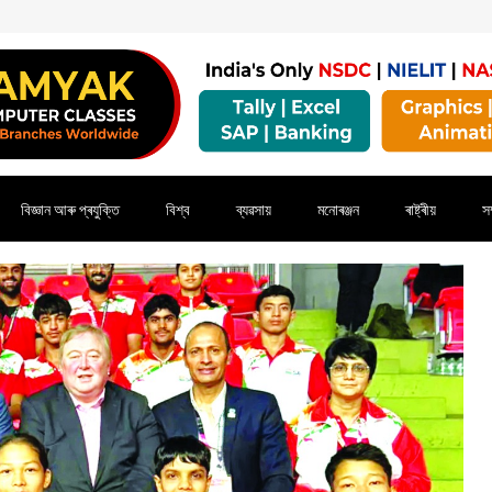
বিজ্ঞান আৰু প্ৰযুক্তি
বিশ্ব
ব্যৱসায়
মনোৰঞ্জন
ৰাষ্ট্ৰীয়
সম