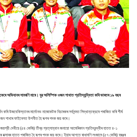
পদকেৰে অভিযানৰ সামৰণি মাৰে। যুৱ অলিম্পিক ওজন শাখাত প্রতিদ্বন্দ্বিতা কৰি ভাৰতৰ ১৯ বছৰ
শন কৰি উজবেকিস্তানৰ মাৰ্দোনভ নাজোকটক বিচাৰকৰ সৰ্বসন্মত সিদ্ধান্তক্রমে পৰাজিত কৰি শীৰ্ষ
িজ ওজন শাখাৰ ফাইনেলত উপনীত হৈ ৰূপৰ পদক জয় কৰে।
 জয়শ্রী দেবীয়ে (৫৪ কেজি) তীব্র প্রত্যাহ্বান জনায়ো আমেৰিকান প্রতিদ্বন্দ্বীৰ হাতত ৪-১
ক্সাৰৰ হাতত পৰাজিত হৈ ৰূপৰ পদক জয় কৰে। ইয়াৰ আগতে ৰাধামণি লংজামে (৫৭ কেজি) ব্ৰঞ্জৰ