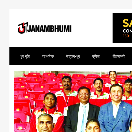
গৃহ পৃষ্ঠা
আঞ্চলিক
উত্তৰ-পূব
ক্ৰীড়া
জীৱনশৈলী