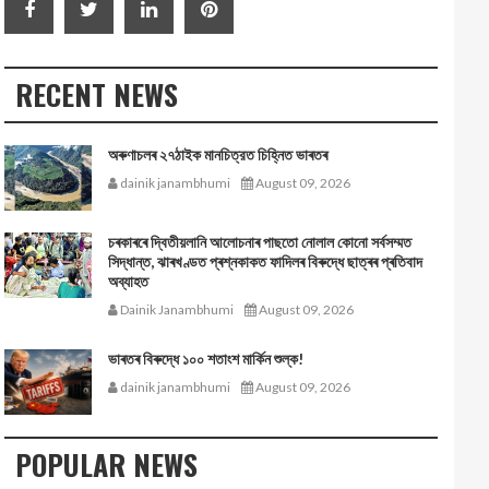
RECENT NEWS
অৰুণাচলৰ ২৭ঠাইক মানচিত্রত চিহ্নিত ভাৰতৰ
dainik janambhumi
August 09, 2026
চৰকাৰৰে দ্বিতীয়লানি আলোচনাৰ পাছতো নোলাল কোনো সর্বসম্মত
সিদ্ধান্ত, ঝাৰখণ্ডত প্ৰশ্নকাকত ফাদিলৰ বিৰুদ্ধে ছাত্ৰৰ প্ৰতিবাদ
অব্যাহত
Dainik Janambhumi
August 09, 2026
ভাৰতৰ বিৰুদ্ধে ১০০ শতাংশ মার্কিন শুল্ক!
dainik janambhumi
August 09, 2026
POPULAR NEWS