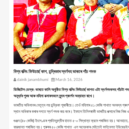
বিশ্ব বক্সিং ফিউচাৰ্ছ কাপ, চন্দ্ৰিকাৰ স্বৰ্ণসহ ভাৰতৰ পাঁচ পদক
dainik janambhumi
March 16, 2026
ডিজিটেল ডেস্ক: ভাৰতে কালি অনুষ্ঠিত বিশ্ব বক্সিং ফিউচাৰ্ছ কাপত এটা স্বর্ণপদকসহ পাঁচটা 
অনূর্ধ্বৰ পুৰষ আৰু মহিলা বক্সাৰসকলে সুন্দৰ প্ৰদৰ্শন অব্যাহত ৰাখে।
ভাৰতীয় অভিযানৰ নেতৃত্ব লয় চন্দ্রিকা পূজাৰীয়ে। তেওঁ মহিলাৰ ৫১ কেজি শাখাত অনবদ্য প্ৰদৰ্
স্থান অধিকাৰ কৰাৰ লগতে স্বর্ণ পদক জয় কৰে। ইফালে তিনিগৰাকী ভাৰতীয় বক্সাৰে নিজ ন
গুঞ্জন (৪৮ কেজি) ইংলেণ্ডৰ প্ৰতিদ্বন্দ্বীৰ হাতত ৫-০ সিদ্ধান্ত ক্রমে পৰাজিত হয়। আনহাতে,
ব্যৱধানত পৰাজিত হয়। পুৰুষৰ ৫০ কেজি শাখাত এল অন্বেকাৰ মেইতেই ফাইনেলত ইউক্রেইনৰ ব