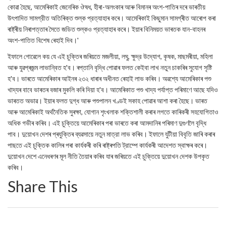
কোৱা হৈছে, আমেৰিকাই জেনেৰিক ঔষধ, হীৰা-অলংকাৰ আৰু বিমানৰ অংশ-পাতিৰ দৰে ভাৰতীয়
উৎপাদিত সামগ্রীত অতিৰিক্ত শুল্ক প্রত্যাহাৰ কৰে। আমেৰিকাই কিছুমান সামগ্ৰীত আৰোপ কৰা
ৰাষ্ট্ৰীয় নিৰাপত্তাৰ সৈতে জডিত শুল্কও প্রত্যাহাৰ কৰে। ইয়াৰ বিনিময়ত ভাৰতক যান-বাহনৰ
অংশ-পাতিত বিশেষ ৰেহাই দিব।'
ইফালে গোৱেলে কয় যে এই চুক্তিৰ জৰিয়তে মজলীয়া, লঘু, ক্ষুদ্র উদ্যোগ, কৃষক, মাছমৰীয়া, মহিলা
আৰু যুৱপ্ৰজন্ম লাভান্বিত হ'ব। ৰপ্তানি বৃদ্ধি পোৱাৰ ফলত কেইবা লাখ নতুন চাকৰিৰ সুযোগ সৃষ্টি
হ'ব। ভাৰতে আমেৰিকাৰ আইনৰ ২৩২ ধাৰাৰ অধীনত ৰেহাই লাভ কৰিব। অৱশ্যে আমেৰিকাৰ পশু
খাদ্যৰ বাবে ভাৰতৰ বজাৰ মুকলি কৰি দিয়া হ'ব। আমেৰিকাত পশু খাদ্য পর্যাপ্ত পৰিমাণে আছে যদিও
ভাৰতত অভাৱ। ইয়াৰ ফলত দুগ্ধ আৰু পশুপালন খণ্ডই সকাহ পোৱাৰ আশা কৰা হৈছে। ভাৰত
আৰু আমেৰিকাই অৰ্থনৈতিক সুৰক্ষা, যোগান শৃংখলাক শক্তিশালী কৰাৰ লগতে কাৰিকৰী সহযোগিতাও
অধিক গভীৰ কৰিব। এই চুক্তিয়ে আমেৰিকাৰ পৰা ভাৰতে কৰা আমদানিৰ পৰিমাণ দুগুণলৈ বৃদ্ধি
পাব। দুয়োখন দেশৰ প্ৰযুক্তিৰ ব্যৱসায়ে নতুন মাত্রা লাভ কৰিব। ইফালে যুটীয়া বিবৃতি জাৰি কৰাৰ
পাছতে এই চুক্তিক কালিৰ পৰা কাৰ্যকৰী কৰি ৰাষ্ট্ৰপতি ট্রাম্পে কাৰ্যকৰী আদেশত স্বাক্ষৰ কৰে।
দুয়োখন দেশে এনেধৰণৰ মূল নীতি তৈয়াৰ কৰিব যাৰ জৰিয়তে এই চুক্তিয়ে দুয়োখন দেশক উপকৃত
কৰিব।
Share This