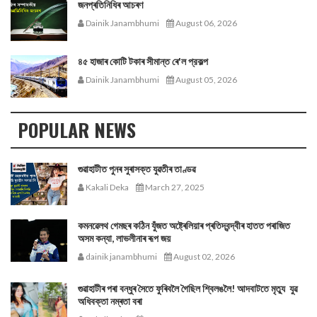
জনপ্ৰতিনিধিৰ আচৰণ
Dainik Janambhumi
August 06, 2026
৪৫ হাজাৰ কোটি টকাৰ সীমান্ত ৰে'ল প্রকল্প
Dainik Janambhumi
August 05, 2026
POPULAR NEWS
গুৱাহাটীত পুনৰ সুৰাসক্ত যুৱতীৰ তাণ্ডৱ
Kakali Deka
March 27, 2025
কমনৱেলথ গেমছৰ কঠিন যুঁজত অষ্ট্ৰেলিয়াৰ প্ৰতিদ্বন্দ্বীৰ হাতত পৰাজিত
অসম কন্যা, লাভলীনাৰ ৰূপ জয়
dainik janambhumi
August 02, 2026
গুৱাহাটীৰ পৰা বন্ধুৰ সৈতে ফুৰিবলৈ গৈছিল শ্বিলঙলৈ! আদবাটতে মৃত্যু যুৱ
অধিবক্তা নম্ৰতা বৰা