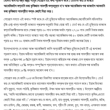
ঘোষণা কৰি বাণিজ্য মন্ত্রী পীযূষ গোৱেলে এই কথা প্রকাশ কৰে। তেটটওঁ কয় যে ভাৰতে
আমেৰিকালৈ ৰপ্তানি কৰা কৃষিজাত সামগ্ৰী শুল্কমুক্ত হ'ব আৰু আমেৰিকাৰ পৰা ভাৰতলৈ আমদানি
কৰা কৃষিজাত সামগ্রীত শুল্ক ৰেহাই দিয়া নহয়।
গোৱেলে লগতে এই কথাও স্পষ্ট কৰে যে এই চুক্তিৰ অধীনত আমেৰিকাৰ জেনেটিকেলি মডিফাইড
(জি এম) খাদ্য সামগ্রী ভাৰতত প্ৰৱেশৰ অনুমতি দিয়া হোৱা নাই। তেওঁ কয় যে এই চুক্তিয়ে ভাৰতৰ
ৰপ্তানিকাৰীসকলৰ বাবে গেৰুৱা প্রায় ৩০ লাখ ডলাৰৰ অৰ্থাৎ প্রায় ২৭.১৮ লাখ কোটি টকাৰ বজাৰ
মুকলি কৰিব। ইয়াৰ লগতে ভাৰতে অহা পাঁচ বছৰত আমেৰিকাৰ পৰা ৫০ হাজাৰ কোটি ডলাৰৰ অৰ্থাৎ
প্রায় ৪৫ লাখ ৩০ হাজাৰ কোটি টকাৰ সামগ্ৰী ক্রয় দিয়াৰ কৰাত সন্মতি জনোৱা হৈছে।
উল্লেখযোগ্য যে ভাৰত আৰু আমেৰিকাই কালি অন্তৰ্ৱর্তী বাণিজ্য চুক্তিৰ (আই টি এ) ৰূপৰেখা
প্রকাশ কৰে। ইয়াৰ অধীনত আমেৰিকাই কালিৰে পৰা ভাৰতৰ পৰা ক্ৰয় কৰা সামগ্ৰীত আৰোপ কৰা
শুল্ক ২৫%ৰ পৰা ১৮%লৈ হ্রাস কৰে। ইয়াৰ লগতে ৰাছিয়াৰ পৰা খাৰুৱা তেল ক্ৰয়ৰ বাবে আৰোপ
কৰা অতিৰিক্ত ২৫% শুল্কও সম্পূৰ্ণৰূপে প্রত্যাহাৰ কৰে। আন কথাত এতিয়াৰ পৰা ভাৰতীয়
সামগ্ৰীত মাত্র ১৮% শুল্কহে আৰোপ কৰা হ'ব।
গোৱেলে কয় যে কালি ২০৪৭ৰ ভিতৰত বিকশিত ভাৰতৰ যাত্ৰাৰ বাবে এটা উল্লেখনীয় দিন। তেওঁ
কয় যে আমেৰিকাই ভাৰতৰ বাবে ভালেমান সামগ্ৰীত শুল্কৰ হাৰ শূন্য শতাংশ কৰে। ইয়াৰ ভিতৰত
মণি-মুকুতা, গহনা-গাঠৰি, কৃষিজাত সামগ্রী, ঔষধ আৰু আন সামগ্রীও আছে। উদ্যোগ মন্ত্রীয়ে
কয়, 'আমি আমেৰিকাৰ কোনো দুগ্ধজাত সামগ্ৰীত কৰ ৰেহাই দিয়া নাই। ইয়াৰ লগতে কৃষিখণ্ডতো
ৰেহাই দিয়া হোৱা নাই।' গোৱেলে কয় যে মাংস, চেনি, হাহ-কুকুৰা, দুগ্ধজাত সামগ্রী, ছয়াবিন, মাকৈ,
ধান-চাউল, ঘেঁহু, জোৱাৰ, বজৰা, ৰাগী, অমৰনাথ, ফল, গ্রীন টি কোকা, বুত, পশু খাদ্য, এলকহল নথকা