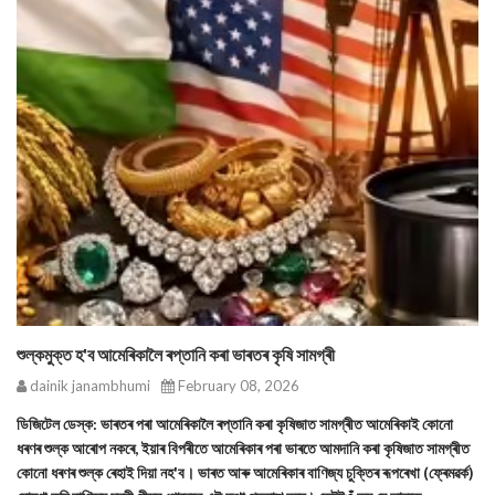
শুল্কমুক্ত হ'ব আমেৰিকালৈ ৰপ্তানি কৰা ভাৰতৰ কৃষি সামগ্ৰী
dainik janambhumi
February 08, 2026
ডিজিটেল ডেস্ক: ভাৰতৰ পৰা আমেৰিকালৈ ৰপ্তানি কৰা কৃষিজাত সামগ্ৰীত আমেৰিকাই কোনো
ধৰণৰ শুল্ক আৰোপ নকৰে, ইয়াৰ বিপৰীতে আমেৰিকাৰ পৰা ভাৰতে আমদানি কৰা কৃষিজাত সামগ্ৰীত
কোনো ধৰণৰ শুল্ক ৰেহাই দিয়া নহ'ব। ভাৰত আৰু আমেৰিকাৰ বাণিজ্য চুক্তিৰ ৰূপৰেখা (ফ্ৰেমৱৰ্ক)