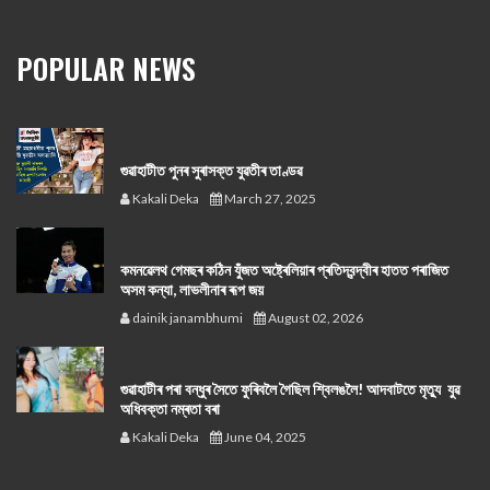
POPULAR NEWS
গুৱাহাটীত পুনৰ সুৰাসক্ত যুৱতীৰ তাণ্ডৱ
Kakali Deka
March 27, 2025
কমনৱেলথ গেমছৰ কঠিন যুঁজত অষ্ট্ৰেলিয়াৰ প্ৰতিদ্বন্দ্বীৰ হাতত পৰাজিত
অসম কন্যা, লাভলীনাৰ ৰূপ জয়
dainik janambhumi
August 02, 2026
গুৱাহাটীৰ পৰা বন্ধুৰ সৈতে ফুৰিবলৈ গৈছিল শ্বিলঙলৈ! আদবাটতে মৃত্যু যুৱ
অধিবক্তা নম্ৰতা বৰা
Kakali Deka
June 04, 2025