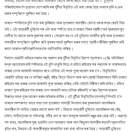
সামগ্রী, ইথানল তথা ধঁপাতজাত সামগ্ৰীত কোনো ধৰণৰ ৰেহাই দিয়া হোৱা নাই।' চুক্তিৰ
পৰিকাঠামোক লৈ দুয়োখন দেশে জাৰি কৰা যুটীয়া বিবৃতিত এই কথা কোৱা হৈছে ভাৰতৰ কৃষি খণ্ডৰ
বজাৰ সম্পূৰ্ণৰূপে সুৰক্ষিত ৰখা হৈছে।
ভাৰতে স্পৰ্শকাতৰ বুলি গণ্য কৰা কৃষিজাত আৰু দুগ্ধজাত সামগ্ৰীত কোনো ধৰণৰ শুল্ক ৰেহাই দিয়া
নাই। এই অন্তৰ্ৱৰ্তী চুক্তিৰ পৰা এটা কথা স্পষ্ট হৈ পৰে যে ভাৰতে নিজৰ গ্ৰামীণ অর্থ ব্যৱস্থাৰ মূল
ভেটিক লৈ কোনো ধৰণৰ বুজাপৰা নকৰে। গোৱেলে কয় যে এই চুক্তিত ভাৰতীয় কৃষি আৰু দুগ্ধজাত
সামগ্রীক সম্পূৰ্ণৰূপে সুৰক্ষিত ৰাখি কৃষকৰ স্বাৰ্থ সুৰক্ষিত কৰাৰ লগতে গ্রামীণ জীৱিকা সুৰক্ষিত কৰি
ৰখাত ভাৰতৰ প্ৰতিশ্রুতিবদ্ধতাক প্রতিফলিত কৰিছে।
ইফালে হোৱাইট হাউছৰ তৰফৰ পৰা প্ৰকাশ কৰা যুটীয়া বিবৃতিত ট্রাম্প প্রশাসনে ২৫% অতিৰিক্ত
শুল্ক প্রত্যাহাৰ কৰি স্পষ্টভাৱে এই বুলি ভাবুকি দিয়ে যে যদিহে ৰাছিয়াৰ পৰা প্ৰত্যক্ষ বা পৰোক্ষভাৱে
খাৰুৱা তেলৰ আমদামি অব্যাহত ৰাখে তেতিয়া এই শুল্ক পুনৰ আৰোপ কৰা হ'ব। বিবৃতিটোত
হোৱাইট হাউছে কয় যে বাণিজ্য মন্ত্রী, ৰাষ্ট্ৰ, বিত্ত বিভাগ আৰু আন জ্যেষ্ঠ বিষয়াসকলে মিলি ভাৰতে
ৰাছিয়াৰ পৰা খাৰুৱা তেলৰ আমদানি পুনৰ আৰম্ভ কৰিছে নেকি সেইটো নিৰীক্ষণ কৰি থাকিব। যদিহে
ভাৰতে পুনৰ ৰাছিয়াৰ পাৰ খাৰুৱা তেল আমদানি কৰে তেতিয়া ৰাষ্ট্ৰপতি ড'নাল্ড ট্রাম্পৰ ভাৰতৰ
বিৰুদ্ধে শুল্ক পুনৰ আৰোপ কৰাৰ অধিকাৰ থাকিব। এই যুটীয়া বিবৃতিটোৰ তাৎপৰ্যপূৰ্ণ দিশটো হ'ল
ভাৰতৰ পৰম্পৰাগত খাদ্য শস্য তথা দুগ্ধজাত সামগ্রী উৎপাদন কৰা কৃষকসকল আমেৰিকাৰ
সামগ্ৰীক লৈ শংকিত হোৱাৰ কোনো কাৰণ নাই। কিয়নো অন্তৰ্ৱর্তী চুক্তিত আমেৰিকাৰ পৰা ঘেঁহু,
চাউল, গাখীৰ (তৰল বা পাউডাৰ), পনীৰ, কল বা আন ফলমূলৰ আমদানি মঞ্জুৰ কৰা হোৱা নাই। অৱশ্যে
পশু খাদ্য, আমেৰিকাৰ সুৰা, ছয়াবিন তেল আধাৰতে আৰু আন কিছুমান সামগ্ৰীৰ ৰপ্তানি দ্রুতগতিত
বৃদ্ধি পাব, কিয়নো এই সামগ্ৰীসমূহৰ আমদানিত থকা বাধা আঁতৰ কৰা হৈছে। অন্তৰ্ৱর্তী চুক্তিত