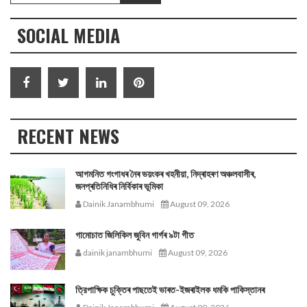
SOCIAL MEDIA
RECENT NEWS
আগমনিত গংগাধৰ নৈৰ ভয়ংকৰ খহনীয়া, নিদ্ৰাহৰণ অঞ্চলবাসীৰ,
জনপ্ৰতিনিধিৰ নিৰ্বিকাৰ ভূমিকা
Dainik Janambhumi
August 09, 2026
গামোচাত জিলিকিল জুবিন গাৰ্গৰ ৯টা গীত
dainik janambhumi
August 09, 2026
ত্রিপাক্ষিক চুক্তিৰ পাছতেই ভাৰত-ইজৰাইলক ধমকি পাকিস্তানৰ