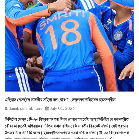
এছিয়ান গেমছলৈ ভাৰতীয় মহিলা দল ঘোষণা, নেতৃত্বৰ দায়িত্বত হৰমনপ্ৰীত
dainik janambhumi
July 01, 2026
ডিজিটেল ডেস্ক : টি-২০ বিশ্বকাপৰ পৰা বিদায় লোৱাৰ পাছতেই প্রশ্ন উঠিছিল যে হৰমনপ্রীত
কৌৰৰ কান্ধতেই অধিনায়কৰ দায়িত্ব বাহাল ৰাখিব নেকি ভাৰতীয় ক্রিকেট ব'র্ডে। সেই প্রশ্নৰ
উত্তৰ দিলে বি চি চি আয়ে। হৰমনপ্ৰীতৰ ওপৰতে ভৰষা ৰাখিলে ব'র্ডে। টি-২০ বিশ্বকাপৰ পৰা