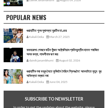
Dainik Janambhumi
August 09, 2026
POPULAR NEWS
গুৱাহাটীত পুনৰ সুৰাসক্ত যুৱতীৰ তাণ্ডৱ
Kakali Deka
March 27, 2025
কমনৱেলথ গেমছৰ কঠিন যুঁজত অষ্ট্ৰেলিয়াৰ প্ৰতিদ্বন্দ্বীৰ হাতত পৰাজিত
অসম কন্যা, লাভলীনাৰ ৰূপ জয়
dainik janambhumi
August 02, 2026
গুৱাহাটীৰ পৰা বন্ধুৰ সৈতে ফুৰিবলৈ গৈছিল শ্বিলঙলৈ! আদবাটতে মৃত্যু যুৱ
অধিবক্তা নম্ৰতা বৰা
Kakali Deka
June 04, 2025
SUBSCRIBE TO NEWSLETTER
In order to get the updates about the website, please