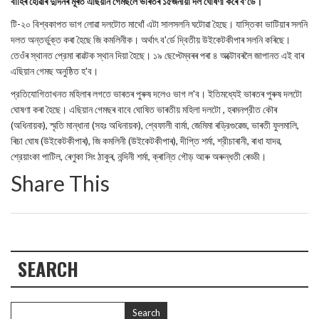
বাহিৰ হোৱাৰ দুদিনৰ মূৰত এছিয়ান গেমছলৈ ভাৰতৰ ১৫জনীয়া দল ঘোষণা কৰে ব'র্ডে।
টি-২০ বিশ্বকাপত ভাগ লোৱা দলটোত মাথোঁ এটা সালসলনি ঘটোৱা হৈছে। যাস্তিকা ভাটিয়াৰ সলনি
দলত অন্তর্ভুক্ত কৰা হৈছে জি কমলিনীক। অৰ্থাৎ ব'র্ডে দ্বিতীয় উইকেটকীপাৰ সলনি কৰিছে।
তেওঁৰ স্থানত প্রেমা ৰাৱটক স্থান দিয়া হৈছে। ১৯ ছেপ্টেম্বৰৰ পৰা ৪ অক্টোবৰলৈ জাপানত এই বাৰ
এছিয়ান গেমছ অনুষ্ঠিত হ'ব।
প্রতিযোগিতাখনত মহিলাৰ লগতে ভাৰতৰ পুৰুষ দলেও ভাগ ল'ব। ইতিমধ্যেই ভাৰতৰ পুৰুষ দলটো
ঘোষণা কৰা হৈছে। এছিয়ান গেমছৰ বাবে ঘোষিত ভাৰতীয় মহিলা দলটো , হৰমনপ্রীত কৌৰ
(অধিনায়ক), স্মৃতি মান্ধানা (সহঃ অধিনায়ক), শ্বেফালী বাৰ্মা, জেমিমা ৰড্রিগুৱেজ, ভাৰতী ফুলমালি,
ৰিচা ঘোষ (উইকেটকীপাৰ), জি কমলিনী (উইকেটকীপাৰ), দীপ্তি শৰ্মা, শ্রীচাৰানী, ৰাধা যাদৱ,
শ্রেয়াংকা পাটিল, ৰেণুকা সিং ঠাকুৰ, নন্দিনী শৰ্মা, ক্ৰান্তি গৌড় আৰু অৰুন্ধতী ৰেড্ডী।
Share This
SEARCH