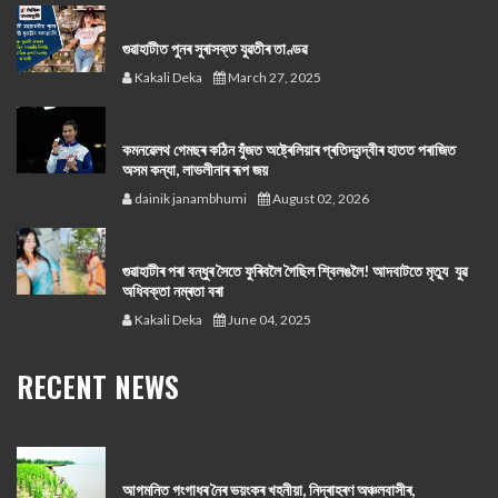
গুৱাহাটীত পুনৰ সুৰাসক্ত যুৱতীৰ তাণ্ডৱ
Kakali Deka
March 27, 2025
কমনৱেলথ গেমছৰ কঠিন যুঁজত অষ্ট্ৰেলিয়াৰ প্ৰতিদ্বন্দ্বীৰ হাতত পৰাজিত
অসম কন্যা, লাভলীনাৰ ৰূপ জয়
dainik janambhumi
August 02, 2026
গুৱাহাটীৰ পৰা বন্ধুৰ সৈতে ফুৰিবলৈ গৈছিল শ্বিলঙলৈ! আদবাটতে মৃত্যু যুৱ
অধিবক্তা নম্ৰতা বৰা
Kakali Deka
June 04, 2025
RECENT NEWS
আগমনিত গংগাধৰ নৈৰ ভয়ংকৰ খহনীয়া, নিদ্ৰাহৰণ অঞ্চলবাসীৰ,