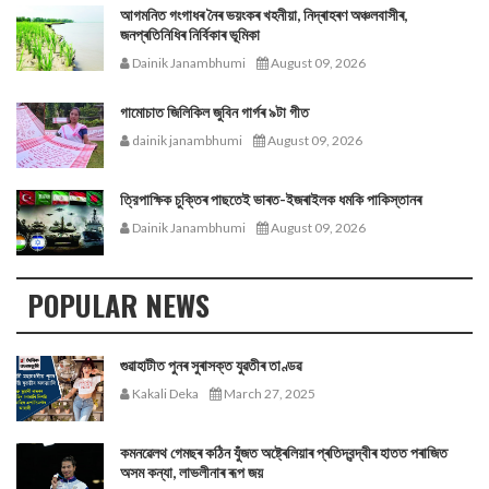
আগমনিত গংগাধৰ নৈৰ ভয়ংকৰ খহনীয়া, নিদ্ৰাহৰণ অঞ্চলবাসীৰ,
জনপ্ৰতিনিধিৰ নিৰ্বিকাৰ ভূমিকা
Dainik Janambhumi
August 09, 2026
গামোচাত জিলিকিল জুবিন গাৰ্গৰ ৯টা গীত
dainik janambhumi
August 09, 2026
ত্রিপাক্ষিক চুক্তিৰ পাছতেই ভাৰত-ইজৰাইলক ধমকি পাকিস্তানৰ
Dainik Janambhumi
August 09, 2026
POPULAR NEWS
গুৱাহাটীত পুনৰ সুৰাসক্ত যুৱতীৰ তাণ্ডৱ
Kakali Deka
March 27, 2025
কমনৱেলথ গেমছৰ কঠিন যুঁজত অষ্ট্ৰেলিয়াৰ প্ৰতিদ্বন্দ্বীৰ হাতত পৰাজিত
অসম কন্যা, লাভলীনাৰ ৰূপ জয়