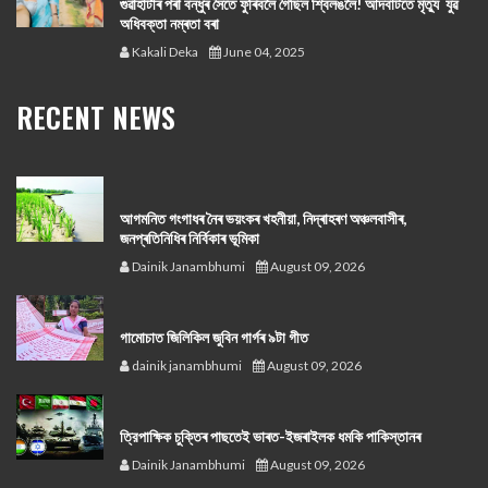
গুৱাহাটীৰ পৰা বন্ধুৰ সৈতে ফুৰিবলৈ গৈছিল শ্বিলঙলৈ! আদবাটতে মৃত্যু যুৱ
অধিবক্তা নম্ৰতা বৰা
Kakali Deka
June 04, 2025
RECENT NEWS
আগমনিত গংগাধৰ নৈৰ ভয়ংকৰ খহনীয়া, নিদ্ৰাহৰণ অঞ্চলবাসীৰ,
জনপ্ৰতিনিধিৰ নিৰ্বিকাৰ ভূমিকা
Dainik Janambhumi
August 09, 2026
গামোচাত জিলিকিল জুবিন গাৰ্গৰ ৯টা গীত
dainik janambhumi
August 09, 2026
ত্রিপাক্ষিক চুক্তিৰ পাছতেই ভাৰত-ইজৰাইলক ধমকি পাকিস্তানৰ
Dainik Janambhumi
August 09, 2026