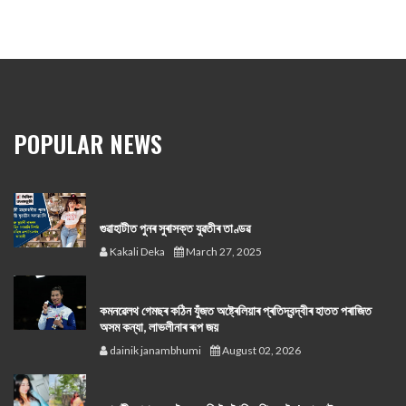
POPULAR NEWS
গুৱাহাটীত পুনৰ সুৰাসক্ত যুৱতীৰ তাণ্ডৱ
Kakali Deka
March 27, 2025
কমনৱেলথ গেমছৰ কঠিন যুঁজত অষ্ট্ৰেলিয়াৰ প্ৰতিদ্বন্দ্বীৰ হাতত পৰাজিত
অসম কন্যা, লাভলীনাৰ ৰূপ জয়
dainik janambhumi
August 02, 2026