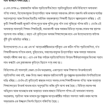
লাভ কৰিবলৈ সক্ষম হৈছে।
৫২খন দেশৰ ৬১ হাজাৰতকৈ অধিক প্রতিযোগীৰ সৈতে প্রতিদ্বন্দ্বিতা কৰি নিখিলেশে অসাধাৰণ
গণিত দক্ষতা, বিশ্লেষণমূলক চিন্তাশক্তি আৰু সমস্যা সমাধানৰ কৌশল প্ৰদৰ্শন কৰি ভাৰতৰ সৰ্বোচ্চ
স্থানপ্রাপ্ত আৰু বিশ্বৰ দ্বিতীয় সৰ্বাধিক নম্বৰপ্ৰাপ্ত শিক্ষার্থী হিচাপে আত্মপ্রকাশ কৰিছে। এই
কৃতী শিক্ষার্থীগৰাকী জুনমণি গগৈৰ পুত্ৰ আৰু পুলিন চন্দ্র গগৈ তথা সুমিত্রা গগৈৰ নাতি। তেওঁৰ এই
অসামান্য সাফল্যই শিক্ষক-শিক্ষয়িত্রী, শুভাকাংক্ষী আৰু সমাজৰ বিভিন্ন স্তৰৰ লোকৰ পৰা ব্যাপক
প্রশংসা লাভ কৰিছে। বহুতে এই কৃতিত্বক অসমৰ শিক্ষাক্ষেত্ৰৰ বাবে এক উল্লেখযোগ্য মাইলৰ
খুঁটি বুলি অভিহিত কৰিছে।
উল্লেখযোগ্য যে এ এছ এম অ' আন্তঃৰাষ্ট্ৰীয়ভাৱে স্বীকৃত এক কঠিন গণিত প্রতিযোগিতা, য'ত
শিক্ষাৰ্থীসকলৰ গণিতৰ ধাৰণা, যুক্তিবোধ, সমালোচনামূলক চিন্তাশক্তি আৰু সমস্যা সমাধানৰ
সামৰ্থ্য পৰীক্ষা কৰা হয়। এনে এক উচ্চ পৰ্যায়ৰ প্রতিযোগিতাত বিশ্বৰ শীৰ্ষস্থানসমূহৰ ভিতৰত স্থান
লাভ কৰাটো এক সন্মানজনক কৃতিত্ব হিচাপে গণ্য কৰা হয়।
নিখিলেশৰ এই সাফল্যই কেৱল তেওঁৰ অধ্যৱসায়, একাগ্রতা আৰু শিক্ষাগত উৎকর্ষতাকেই
প্রতিফলিত কৰা নাই, বৰঞ্চ বিশ্ব মঞ্চত ৰাজ্যৰ প্ৰতিভাশালী যুৱ প্ৰজন্মৰ ক্রমবর্ধমান উপস্থিতিকো
দাঙি ধৰিছে। তেওঁৰ এই কৃতিত্বই ৰাজ্যৰ লগতে সমগ্ৰ দেশৰ শিক্ষার্থীসকলক গণিত আৰু অন্যান্য
শিক্ষাক্ষেত্রত উৎকর্ষ সাধনৰ বাবে অনুপ্রাণিত কৰিব বুলি আশা কৰা হৈছে। বিভিন্ন মহলৰ পৰা
অভিনন্দন আৰু শুভেচ্ছাৰ ধাৰা অব্যাহত থকাৰ মাজতে নিখিলেশ গগৈৰ এই অসাধাৰণ সাফল্য
অধ্যৱসায়, প্রতিভা আৰু ভাৰতৰ যুৱ প্ৰজন্মৰ আন্তঃৰাষ্ট্ৰীয় পর্যায়ত সফলতা অৰ্জন কৰাৰ অশেষ
সম্ভাৱনাৰ এক উজ্জ্বল নিদর্শন হিচাপে পৰিগণিত হৈছে।