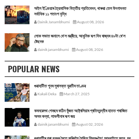
অইল ইণ্ডিয়াৰ ত্রৈমাসিক বিত্তীয় প্রতিবেদন, খাৰুৱা তেল উৎপাদনত
সর্বাধিক ১১ শতাংশ বৃদ্ধি
Dainik Janambhumi
August 08, 2026
লোক সভাত জনালে ৰে'ল মন্ত্ৰীয়ে, আধুনিক ৰূপ দিব ৰাজ্যৰ ৪৮টা ৰে'ল
ষ্টেছনক
dainik janambhumi
August 08, 2026
POPULAR NEWS
গুৱাহাটীত পুনৰ সুৰাসক্ত যুৱতীৰ তাণ্ডৱ
Kakali Deka
March 27, 2025
কমনৱেলথ গেমছৰ কঠিন যুঁজত অষ্ট্ৰেলিয়াৰ প্ৰতিদ্বন্দ্বীৰ হাতত পৰাজিত
অসম কন্যা, লাভলীনাৰ ৰূপ জয়
dainik janambhumi
August 02, 2026
গুৱাহাটীৰ পৰা বন্ধুৰ সৈতে ফুৰিবলৈ গৈছিল শ্বিলঙলৈ! আদবাটতে মৃত্যু যুৱ