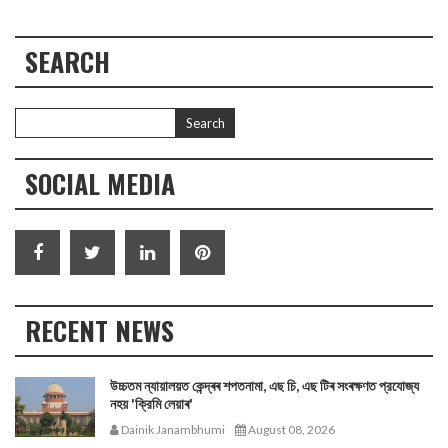
SEARCH
SOCIAL MEDIA
RECENT NEWS
উচ্চতম ন্যায়ালয়ত কেন্দ্ৰৰ শপতনামা, এছ চি, এছ টিৰ সংৰক্ষণত প্রযোজ্য
নহয় 'ক্রিমি লেয়াৰ'
Dainik Janambhumi
August 08, 2026