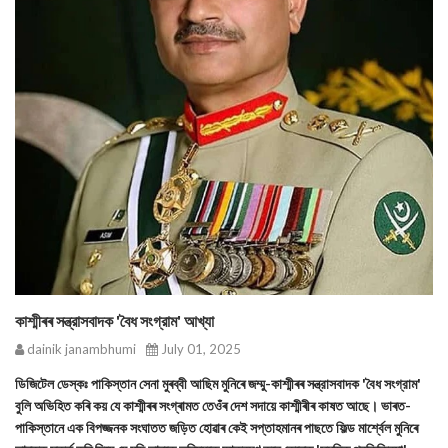
কাশ্মীৰৰ সন্ত্রাসবাদক 'বৈধ সংগ্রাম' আখ্যা
dainik janambhumi
July 01, 2025
ডিজিটেল ডেস্কঃ পাকিস্তান সেনা মুৰব্বী আছিম মুনিৰে জম্মু-কাশ্মীৰৰ সন্ত্রাসবাদক 'বৈধ সংগ্রাম'
বুলি অভিহিত কৰি কয় যে কাশ্মীৰৰ সংগ্ৰামত তেওঁৰ দেশ সদায়ে কাশ্মীৰীৰ কাষত আছে। ভাৰত-
পাকিস্তানে এক বিপজ্জনক সংঘাতত জড়িত হোৱাৰ কেই সপ্তাহমানৰ পাছতে ফিল্ড মার্শ্বেল মুনিৰে