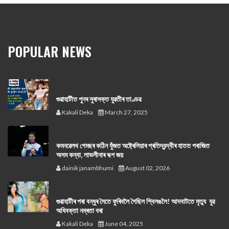
POPULAR NEWS
গুৱাহাটীত পুনৰ সুৰাসক্ত যুৱতীৰ তাণ্ডৱ
Kakali Deka
March 27, 2025
কমনৱেলথ গেমছৰ কঠিন যুঁজত অষ্ট্ৰেলিয়াৰ প্ৰতিদ্বন্দ্বীৰ হাতত পৰাজিত
অসম কন্যা, লাভলীনাৰ ৰূপ জয়
dainik janambhumi
August 02, 2026
গুৱাহাটীৰ পৰা বন্ধুৰ সৈতে ফুৰিবলৈ গৈছিল শ্বিলঙলৈ! আদবাটতে মৃত্যু যুৱ
অধিবক্তা নম্ৰতা বৰা
Kakali Deka
June 04, 2025