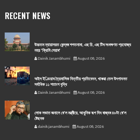
RECENT NEWS
উচ্চতম ন্যায়ালয়ত কেন্দ্ৰৰ শপতনামা, এছ চি, এছ টিৰ সংৰক্ষণত প্রযোজ্য
নহয় 'ক্রিমি লেয়াৰ'
Dainik Janambhumi
August 08, 2026
অইল ইণ্ডিয়াৰ ত্রৈমাসিক বিত্তীয় প্রতিবেদন, খাৰুৱা তেল উৎপাদনত
সর্বাধিক ১১ শতাংশ বৃদ্ধি
Dainik Janambhumi
August 08, 2026
লোক সভাত জনালে ৰে'ল মন্ত্ৰীয়ে, আধুনিক ৰূপ দিব ৰাজ্যৰ ৪৮টা ৰে'ল
ষ্টেছনক
dainik janambhumi
August 08, 2026