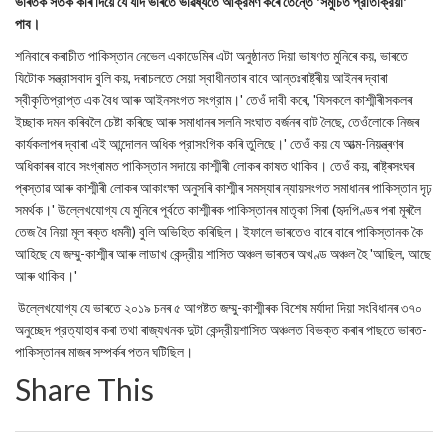
ভাৰতক সতৰ্ক কৰি দিয়ে যে যদি ভাৰতে ভৱিষ্যতে আক্রমণ কৰে তেন্তে 'সমুচিত প্রতিক্রিয়া'
পাব।
শনিবাৰে কৰাচীত পাকিস্তান নেভেল একাডেমিৰ এটা অনুষ্ঠানত দিয়া ভাষণত মুনিৰে কয়, ভাৰতে
যিটোক সন্ত্রাসবাদ বুলি কয়, দৰাচলতে সেয়া স্বাধীনতাৰ বাবে আন্তঃৰাষ্ট্ৰীয় আইনৰ দ্বাৰা
স্বীকৃতিপ্রাপ্ত এক বৈধ আৰু আইনসংগত সংগ্রাম।' তেওঁ দাবী কৰে, 'যিসকলে কাশ্মীৰীসকলৰ
ইচ্ছাক দমন কৰিবলৈ চেষ্টা কৰিছে আৰু সমাধানৰ সলনি সংঘাত বৰ্জনৰ বাট লৈছে, তেওঁলোকে নিজৰ
কাৰ্যকলাপৰ দ্বাৰা এই আন্দোলন অধিক প্রাসংগিক কৰি তুলিছে।' তেওঁ কয় যে আত্ম-নিয়ন্ত্ৰণৰ
অধিকাৰৰ বাবে সংগ্ৰামত পাকিস্তান সদায়ে কাশ্মীৰী লোকৰ কাষত থাকিব। তেওঁ কয়, ৰাষ্ট্ৰসংঘৰ
প্ৰস্তাৱ আৰু কাশ্মীৰী লোকৰ আকাংক্ষা অনুসৰি কাশ্মীৰ সমস্যাৰ ন্যায়সংগত সমাধানৰ পাকিস্তান দৃঢ়
সমর্থক।' উল্লেখযোগ্য যে মুনিৰে পূৰ্বতে কাশ্মীৰক পাকিস্তানৰ মাতৃকা সিৰা (হৃদপিণ্ডৰ পৰা মূৰলৈ
তেজ বৈ নিয়া মূল ৰক্ত ধমনী) বুলি অভিহিত কৰিছিল। ইফালে ভাৰতেও বাৰে বাৰে পাকিস্তানক কৈ
আহিছে যে জম্মু-কাশ্মীৰ আৰু লাডাখ কেন্দ্রীয় শাসিত অঞ্চল ভাৰতৰ অখণ্ড অঞ্চল হৈ 'আছিল, আছে
আৰু থাকিব।'
উল্লেখযোগ্য যে ভাৰতে ২০১৯ চনৰ ৫ আগষ্টত জম্মু-কাশ্মীৰক বিশেষ মৰ্যাদা দিয়া সংবিধানৰ ৩৭০
অনুচ্ছেদ প্রত্যাহাৰ কৰা তথা ৰাজ্যখনক দুটা কেন্দ্রীয়শাসিত অঞ্চলত বিভক্ত কৰাৰ পাছতে ভাৰত-
পাকিস্তানৰ মাজৰ সম্পৰ্কৰ পতন ঘটিছিল।
Share This