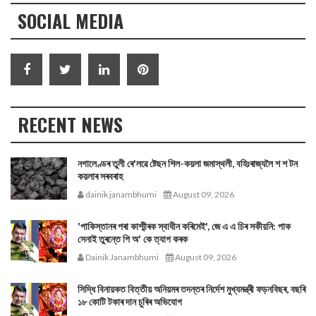
SOCIAL MEDIA
RECENT NEWS
নগালেণ্ডৰ তুলী ৰে'লৱে ষ্টেছন শিল-কয়লা জমাস্থলী, বহিঃৰাজ্যলৈ শ শ টন
কয়লাৰ সৰবৰাহ
dainik janambhumi
August 09, 2026
'পাকিস্তানৰ পৰা কাশ্মীৰক স্বাধীন কৰিমেই', জে এ এ চিৰ সকীয়নি: পাক
সেনাই তুৰন্তে পি অ' কে ত্যাগ কৰক
Dainik Janambhumi
August 09, 2026
সিদ্ধি বিনায়কত বিত্তীয় অনিয়মৰ তদন্তৰ নিৰ্দেশ মুখ্যমন্ত্ৰী ফড়নবিছৰ, বছৰি
১৮ কোটি টকাৰ দান চুৰিৰ অভিযোগ