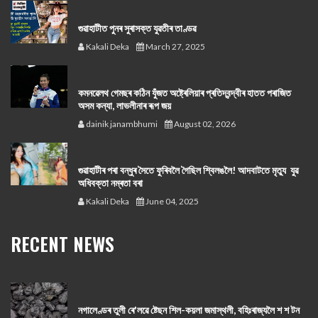
গুৱাহাটীত পুনৰ সুৰাসক্ত যুৱতীৰ তাণ্ডৱ
Kakali Deka
March 27, 2025
কমনৱেলথ গেমছৰ কঠিন যুঁজত অষ্ট্ৰেলিয়াৰ প্ৰতিদ্বন্দ্বীৰ হাতত পৰাজিত
অসম কন্যা, লাভলীনাৰ ৰূপ জয়
dainik janambhumi
August 02, 2026
গুৱাহাটীৰ পৰা বন্ধুৰ সৈতে ফুৰিবলৈ গৈছিল শ্বিলঙলৈ! আদবাটতে মৃত্যু যুৱ
অধিবক্তা নম্ৰতা বৰা
Kakali Deka
June 04, 2025
RECENT NEWS
নগালেণ্ডৰ তুলী ৰে'লৱে ষ্টেছন শিল-কয়লা জমাস্থলী, বহিঃৰাজ্যলৈ শ শ টন