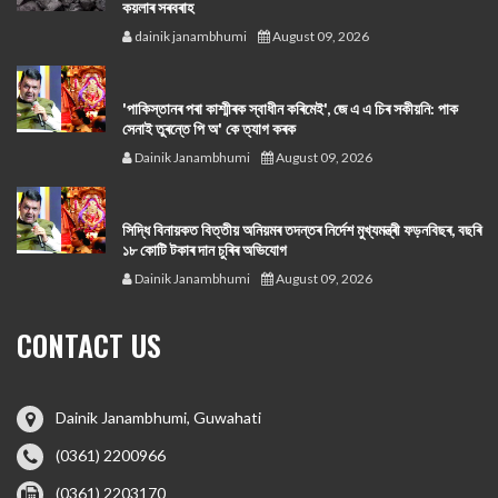
কয়লাৰ সৰবৰাহ
dainik janambhumi
August 09, 2026
'পাকিস্তানৰ পৰা কাশ্মীৰক স্বাধীন কৰিমেই', জে এ এ চিৰ সকীয়নি: পাক
সেনাই তুৰন্তে পি অ' কে ত্যাগ কৰক
Dainik Janambhumi
August 09, 2026
সিদ্ধি বিনায়কত বিত্তীয় অনিয়মৰ তদন্তৰ নিৰ্দেশ মুখ্যমন্ত্ৰী ফড়নবিছৰ, বছৰি
১৮ কোটি টকাৰ দান চুৰিৰ অভিযোগ
Dainik Janambhumi
August 09, 2026
CONTACT US
Dainik Janambhumi, Guwahati
(0361) 2200966
(0361) 2203170