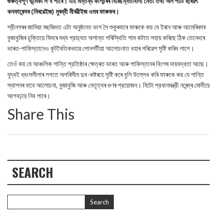
গুৰুত্বপূৰ্ণ ভূমিকা ল'ব পাৰে। এই মন্তব্য কাশ্মীৰৰ বিচ্ছিন্নতাবাদী নেতা তথা অল পাটি হুৰিয়ৎ
কনফাৰেন্সৰ (মিৰৱেইজ) মুৰব্বী মীৰৱীইজ ওমৰ ফাৰুকৰ।
শ্রীনগৰৰ জামিয়া মছজিদত এটা অনুষ্ঠানত ভাগ লৈ শুকুৰবাৰে ফাৰুকে কয় যে ইৰান আৰু আমেৰিকাৰ
বুজাবুজিৰ চুক্তিয়ে যিদৰে মধ্য প্রাচ্যত অশান্ত পৰিস্থিতি শাম কটাত সহায় কৰিছে ঠিক তেনেদৰে
ভাৰত-পাকিস্তানেও কূটনৈতিকভাৱে পোনপটীয়া আলোচনাত বহাৰ পৰিৱেশ সৃষ্টি কৰিব লাগে।
তেওঁ কয় যে আঞ্চলিক শান্তি প্রতিষ্ঠাৰ ক্ষেত্ৰত ভাৰত আৰু পাকিস্তানৰ বিশেষ দায়বদ্ধতা আছে।
যুদ্ধই ধ্বংসলীলাৰ লগতে অপৰিসীম দুখ-কষ্টৰহে সৃষ্টি কৰে বুলি উল্লেখ কৰি ফাৰুকে কয় যে শান্তি
স্থাপনৰ বাবে আলোচনা, বুজাবুজি আৰু নেতৃত্বৰ গুণৰ প্রয়োজন। যিটো প্রধানমন্ত্রী নৰেন্দ্ৰ মোদীয়ে
আগবঢ়ায় নিব পাৰে।
Share This
SEARCH