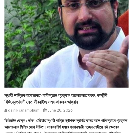
স্থায়ী শান্তিৰ বাবে ভাৰত-পাকিস্তান প্রত্যক্ষ আলোচনাত বহক, কাশ্মীৰী
বিচ্ছিন্নতাবাদী নেতা মীৰৱাইজ ওমৰ ফাৰুকৰ আহ্বান
dainik janambhumi
June 28, 2026
ডিজিটেল ডেস্ক : দক্ষিণ এছিয়াত স্থায়ী শান্তি স্থাপনৰ স্বাৰ্থত ভাৰত আৰু পাকিস্তানে প্রত্যক্ষ
আলোচনাত মিলিত হোৱা উচিত। ভাৰতৰ দীৰ্ঘ সময়ৰ প্ৰধানমন্ত্ৰী নৰেন্দ্ৰ মোদীয়ে এই ক্ষেত্ৰত