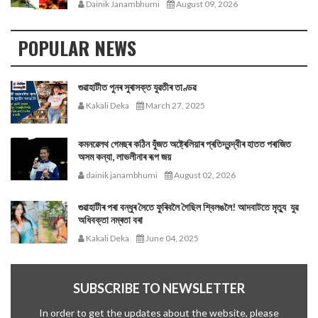
Dainik Janambhumi
August 09, 2026
POPULAR NEWS
গুৱাহাটীত পুনৰ সুৰাসক্ত যুৱতীৰ তাণ্ডৱ
Kakali Deka
March 27, 2025
কমনৱেলথ গেমছৰ কঠিন যুঁজত অষ্ট্ৰেলিয়াৰ প্ৰতিদ্বন্দ্বীৰ হাতত পৰাজিত
অসম কন্যা, লাভলীনাৰ ৰূপ জয়
dainik janambhumi
August 02, 2026
গুৱাহাটীৰ পৰা বন্ধুৰ সৈতে ফুৰিবলৈ গৈছিল শ্বিলঙলৈ! আদবাটতে মৃত্যু যুৱ
অধিবক্তা নম্ৰতা বৰা
Kakali Deka
June 04, 2025
SUBSCRIBE TO NEWSLETTER
In order to get the updates about the website, please