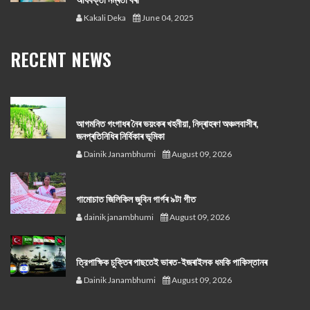
Kakali Deka
June 04, 2025
RECENT NEWS
আগমনিত গংগাধৰ নৈৰ ভয়ংকৰ খহনীয়া, নিদ্ৰাহৰণ অঞ্চলবাসীৰ,
জনপ্ৰতিনিধিৰ নিৰ্বিকাৰ ভূমিকা
Dainik Janambhumi
August 09, 2026
গামোচাত জিলিকিল জুবিন গাৰ্গৰ ৯টা গীত
dainik janambhumi
August 09, 2026
ত্রিপাক্ষিক চুক্তিৰ পাছতেই ভাৰত-ইজৰাইলক ধমকি পাকিস্তানৰ
Dainik Janambhumi
August 09, 2026