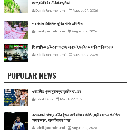
জনপ্ৰতিনিধিৰ নিৰ্বিকাৰ ভূমিকা
Dainik Janambhumi
August 09, 2026
গামোচাত জিলিকিল জুবিন গাৰ্গৰ ৯টা গীত
dainik janambhumi
August 09, 2026
ত্রিপাক্ষিক চুক্তিৰ পাছতেই ভাৰত-ইজৰাইলক ধমকি পাকিস্তানৰ
Dainik Janambhumi
August 09, 2026
POPULAR NEWS
গুৱাহাটীত পুনৰ সুৰাসক্ত যুৱতীৰ তাণ্ডৱ
Kakali Deka
March 27, 2025
কমনৱেলথ গেমছৰ কঠিন যুঁজত অষ্ট্ৰেলিয়াৰ প্ৰতিদ্বন্দ্বীৰ হাতত পৰাজিত
অসম কন্যা, লাভলীনাৰ ৰূপ জয়
dainik janambhumi
August 02, 2026