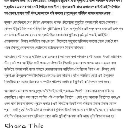
এক ভয়ংকৰ ঘটনা।এই দিনটোতেই দেৱভূমি উত্তৰাখণ্ডত প্ৰকৃতিয়ে ধাৰণ কৰিছিল ভয়ংকৰ ৰূপ।
প্ৰকৃতিয়ে এফালৰ পৰা চলাই গৈছিল ধংস লীলা।প্ৰলয়ংকাৰী বানে এফালৰ পৰা উটোৱাই লৈ গৈছিল
ঘৰ দোৱাৰ,পাহাৰ,গাড়ী মটৰ,দোকানকে ধৰি সকলো।মৃত্যুমুখত পৰিছিল হাজাৰ হাজাৰ লোক।
ক্ৰমাৎ যেন বিপদে দেখা দিচিল কেদাৰনাথ ধামক।যিকোনো মুহূৰ্ততে প্ৰলয়ংকাৰী বানে কেদাৰনাথ
মন্দিৰক উটুৱাই নিব পৰা পৰিস্থিতিৰ সৃষ্টি হৈছিল। ইফালে প্ৰকৃতিৰ এই‌ ৰুদ্ৰ ৰূপৰ মাজতেই ৩শৰ পৰা
৫শ লোকে জীৱন ৰক্ষাৰ বাবে আশ্ৰয় লৈছিল কেদাৰনাথ মন্দিৰত।অন্ঠ কন্ঠ শুকাই আহিছিল
লোকসকলৰ।কিন্তু আহিছিল প্ৰচণ্ড ঢল।যিকোনো মুহূৰ্ততে মন্দিৰসহ সকলো লোক শেষ হৈ যাব
পাৰে।কিন্তু লোকসকলে দেৱাদিদেৱ মহাদেৱক কৰি গৈছিল আৰাধনা।
আনহাতে সেই সময়তে ঘটিছিল এক চমৎকাৰ।মহাদেৱক ৰক্ষা কৰিবলৈ সেই সময়ত নিজেই আহিছিল
ভীম।ক’ৰ পৰা আহিছিল সেই প্ৰকাণ্ড ঐশ্বৰিক শিলটো।কেদাৰনাথ ধামক আৰু ভক্তক ৰক্ষা
কৰিবলৈ প্ৰলয়ংকাৰী বানৰ মাজতে দেৱদোতৰ দৰে আহিছিল এই বিশেষ শিলাখণ্ড।কিন্তু সেই
প্ৰকাণ্ড ঐশ্বৰিক শিলটোৰ বিষয়ে কোনেও জনা নাছিল। হঠাৎ আৰ্ৱিভাৱ হোৱা এই ঐশ্বৰিক
শিলটোৱে কম সময়ৰ ভিতৰতে বানপানীৰ গতিপথ সলনি কৰি মন্দিৰটোক নিৰাপদে ৰক্ষা কৰে।
আনহাতে কেদাৰনাথ ধামৰ সন্মুখতে ৰৈ গৈছিল সেই প্ৰকাণ্ড শিলটো।কোনোৱে একো ধৰিবকে
নোৱাৰিলে। হঠাৎ কৰ পৰানো আহিল এই‌ ঐশ্বৰিক শিলটো। সেই বৃহৎ আকাৰৰ শিলটোৱে প্ৰচণ্ড
ধলক বাধা দিছিল মন্দিৰত প্ৰৱেশ কৰাত।এই শিলটোৰ বাবেই ৰক্ষা পৰিছিল হাজাৰ হাজাৰ লোকৰ
প্ৰাণ।সেই বৃহৎ শিলটো এতিয়া কেদাৰনাথ মন্দিৰত ভীম শিলা নামেৰে পৰিচিত হৈ আছে। বৰ্তমানেও
এই শিলটোৱে কেদাৰনাথ মন্দিৰৰ ওচৰতে থাকি মন্দিৰটোক ৰক্ষা কৰি আছে বুলি‌ বিশ্বাস কৰা হয়।
Share This