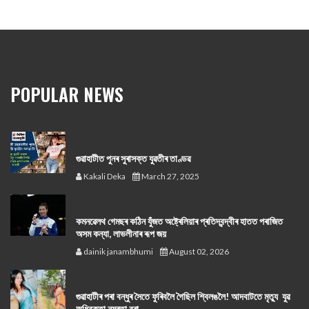
POPULAR NEWS
গুৱাহাটীত পুনৰ সুৰাসক্ত যুৱতীৰ তাণ্ডৱ
Kakali Deka
March 27, 2025
কমনৱেলথ গেমছৰ কঠিন যুঁজত অষ্ট্ৰেলিয়াৰ প্ৰতিদ্বন্দ্বীৰ হাতত পৰাজিত
অসম কন্যা, লাভলীনাৰ ৰূপ জয়
dainik janambhumi
August 02, 2026
গুৱাহাটীৰ পৰা বন্ধুৰ সৈতে ফুৰিবলৈ গৈছিল শ্বিলঙলৈ! আদবাটতে মৃত্যু যুৱ
অধিবক্তা নম্ৰতা বৰা