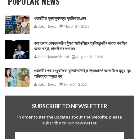
POPULAR NEWS
গুৱাহাটীত পুনৰ সুৰাসক্ত যুৱতীৰ তাণ্ডৱ
Kakali Deka
March 27, 2025
কমনৱেলথ গেমছৰ কঠিন যুঁজত অষ্ট্ৰেলিয়াৰ প্ৰতিদ্বন্দ্বীৰ হাতত পৰাজিত
অসম কন্যা, লাভলীনাৰ ৰূপ জয়
dainik janambhumi
August 02, 2026
গুৱাহাটীৰ পৰা বন্ধুৰ সৈতে ফুৰিবলৈ গৈছিল শ্বিলঙলৈ! আদবাটতে মৃত্যু যুৱ
অধিবক্তা নম্ৰতা বৰা
Kakali Deka
June 04, 2025
SUBSCRIBE TO NEWSLETTER
In order to get the updates about the website, please
subscribe to our newsletter.