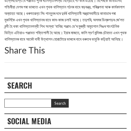
উল্লেখযোগ্য যে পঞ্জাবত পুনৰ খালিস্তানপন্থী বিদ্রোহে গা-কৰি উঠিছে। বিশেষকৈ কানাডাসহ
পশ্চিমীয়া দেশৰ পৰা ভাৰতত এখন পৃথক খালিস্তান গঠনৰ বাবে ষড়যন্ত্র, পৰিকল্পনা আৰু কার্যকালাপ
অব্যাহত আছে। গুৰপতৱন্ত সিং পান্নুনৰ দৰে দুর্ধর্ষ খালিস্তানী সন্ত্রাসবাদীয়ে কানাডাৰ পৰা
মুকলিকৈ এখন পৃথক খালিস্তানৰ বাবে কাম-কাজ চলাই আছে। তদুপৰি, অসমৰ ডিব্ৰুগড়ৰ জে'লত
বন্দী হৈ থকা খালিস্তানপন্থী শিখ সংস্থা 'বাবিছ পঞ্জাব ডে'ৰ মুৰব্বী অমৃতপাল সিঙৰ সাংগঠনিক
ভিত্তি এতিয়াও পঞ্জাবত শক্তিশালী হৈ আছে। ইয়াৰ মাজতে, কালি স্বর্ণ মন্দিৰৰ চৌহদত এখন পৃথক
খালিস্তানৰ বাবে আকৌ দাবী উত্থাপন হোৱাটোৱে ভাৰতৰ বাবে গুৰুতৰ ভাবুকি কঢ়িয়াই আনিছে।
Share This
SEARCH
SOCIAL MEDIA