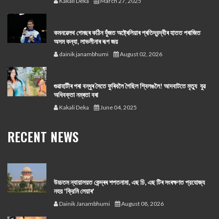
Kakali Deka
March 27, 2025
কমনৱেলথ গেমছৰ কঠিন যুঁজত অষ্ট্ৰেলিয়াৰ প্ৰতিদ্বন্দ্বীৰ হাতত পৰাজিত
অসম কন্যা, লাভলীনাৰ ৰূপ জয়
dainik janambhumi
August 02, 2026
গুৱাহাটীৰ পৰা বন্ধুৰ সৈতে ফুৰিবলৈ গৈছিল শ্বিলঙলৈ! আদবাটতে মৃত্যু যুৱ
অধিবক্তা নম্ৰতা বৰা
Kakali Deka
June 04, 2025
RECENT NEWS
উচ্চতম ন্যায়ালয়ত কেন্দ্ৰৰ শপতনামা, এছ চি, এছ টিৰ সংৰক্ষণত প্রযোজ্য
নহয় 'ক্রিমি লেয়াৰ'
Dainik Janambhumi
August 08, 2026