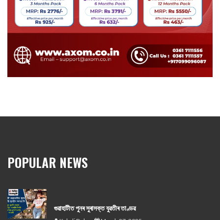
POPULAR NEWS
গুৱাহাটীত পুনৰ সুৰাসক্ত যুৱতীৰ তাণ্ডৱ