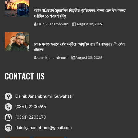
অইল ইণ্ডিয়াৰ ত্রৈমাসিক বিত্তীয় প্রতিবেদন, খাৰুৱা তেল উৎপাদনত
সর্বাধিক ১১ শতাংশ বৃদ্ধি
Dainik Janambhumi
August 08, 2026
লোক সভাত জনালে ৰে'ল মন্ত্ৰীয়ে, আধুনিক ৰূপ দিব ৰাজ্যৰ ৪৮টা ৰে'ল
ষ্টেছনক
dainik janambhumi
August 08, 2026
CONTACT US
Dainik Janambhumi, Guwahati
(0361) 2200966
(0361) 2203170
dainikjanambhumi@gmail.com