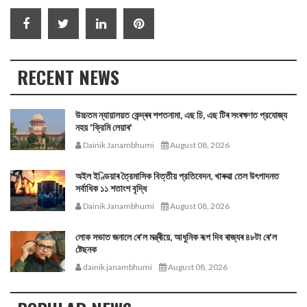
RECENT NEWS
উচ্চতম ন্যায়ালয়ত কেন্দ্ৰৰ শপতনামা, এছ চি, এছ টিৰ সংৰক্ষণত প্রযোজ্য
নহয় 'ক্রিমি লেয়াৰ'
Dainik Janambhumi
August 08, 2026
অইল ইণ্ডিয়াৰ ত্রৈমাসিক বিত্তীয় প্রতিবেদন, খাৰুৱা তেল উৎপাদনত
সর্বাধিক ১১ শতাংশ বৃদ্ধি
Dainik Janambhumi
August 08, 2026
লোক সভাত জনালে ৰে'ল মন্ত্ৰীয়ে, আধুনিক ৰূপ দিব ৰাজ্যৰ ৪৮টা ৰে'ল
ষ্টেছনক
dainik janambhumi
August 08, 2026