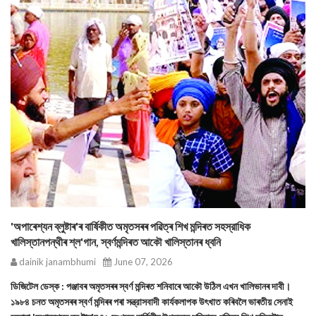
'অপাৰেশ্যন ব্লুষ্টাৰ'ৰ বাৰ্ষিকীত অমৃতসৰৰ পৱিত্ৰ শিখ মন্দিৰত সহস্রাধিক
খালিস্তানপন্থীৰ শ্ল'গান, স্বৰ্ণমন্দিৰত আকৌ খালিস্তানৰ ধ্বনি
dainik janambhumi
June 07, 2026
ডিজিটেল ডেস্ক : পঞ্জাবৰ অমৃতসৰৰ স্বৰ্ণ মন্দিৰত শনিবাৰে আকৌ উঠিল এখন খালিভানৰ দাবী।
১৯৮৪ চনত অমৃতসৰৰ স্বর্ণ মন্দিৰৰ পৰা সন্ত্রাসবাদী কার্যকলাপক উৎখাত কৰিবলৈ ভাৰতীয় সেনাই