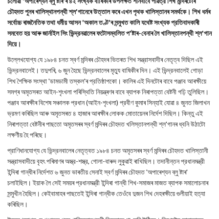
চলোৱা 'অপাৰেশ্যন ব্লু ষ্টাৰ'ৰ ৪২ সংখ্যক বার্ষিকীৰ উপলক্ষত শনিবাবে পৱিত্র শিখ মন্দিৰটোৰ
চৌহদত পুনৰ খালিস্থানপন্থী শ্ল'গানেৰে উত্তাল কৰে এখন পৃথক খালিস্তানৰ সমর্থকে। শিখ ধর্মৰ
সর্বোচ্চ ৰাজনৈতিক তথা ধর্মীয় আসন 'অকাল তণ্ট'ৰ সন্মুখত কালি যথেষ্ট সংখ্যক প্রতিবাদকাৰী
সমবেত হয় আৰু জার্নাইল সিং ভিন্দ্রনৱালেৰ ফটোসম্বলিত প'ষ্টাৰ-বেনাৰ লৈ খালিস্তানপন্থী শ্ল'গান
দিয়ে।
উল্লেখযোগ্য যে ১৯৮৪ চনত স্বর্ণ মন্দিৰৰ চৌহদৰ ভিতৰত শিখ সন্ত্রাসবাদীৰ নেতৃত্ব দিছিল এই
ভিন্দ্রনবালেই। তদুপৰি, ৬ জুন হৈছে ভিন্দ্রনবালেৰ মৃত্যু বাষিকীৰ দিন। এই ভিন্দ্রনবালেই গোড়া
শিখ শৈক্ষিক সংস্থা 'ডামডামী তস্কল'ৰ প্রতিষ্ঠাপকো। কালিৰ এই দিনটোৰ বাবে পঞ্জাব আৰক্ষীয়ে
সমগ্ৰ অমৃতসৰত আইন-শৃংখলা পৰিস্থিতি নিয়ন্ত্ৰণৰ বাবে ব্যাপক নিৰাপত্তা বেষ্টনী গঢ়ি তুলিছিল।
পঞ্জাব আৰক্ষীৰ বিশেষ সঞ্চালক প্রধান (আইন-শৃংখলা) প্রবীণ কুমাৰ সিন্‌হাই যোৱা ৪ জুনত জিলাখন
ভ্রমণ কৰিছিল আৰু অমৃতসৰত ৪ হাজাৰ আৰক্ষীৰ লোকক মোতায়েনৰ নির্দেশ দিছিল। কিন্তু এই
নিৰাপত্তা বেষ্টনীৰ পাছতো অমৃতসৰৰ স্বৰ্ণ মন্দিৰৰ চৌহদত খলিস্তানপন্থী শ্ল'গানৰ ধ্বনি উঠাটো
লক্ষণীয় হৈ পৰিছে।
প্রাণিধানযোগ্য যে ভিন্দ্রনবালেৰ নেতৃত্বত ১৯৮৪ চনত অমৃতসৰৰ স্বৰ্ণ মন্দিৰৰ চৌহদত খালিস্তানী
সন্ত্রাসবাদীয়ে বৃহৎ পৰিমাণৰ অস্ত্র-শস্ত্র, গোলা-বাৰুদ লুকুৱাই ৰাখিছিল। তদানীন্তন প্রধানমন্ত্রী
ইন্দিৰা গান্ধীৰ নির্দেশত ৬ জুনত ভাৰতীয় সেনাই স্বর্ণ মন্দিৰৰ চৌহদত 'অপাৰেশ্যন ব্লু ষ্টাৰ'
চলাইছিল। ইয়াক লৈ সেই সময়ৰ প্রধানমন্ত্রী ইন্দিৰা গান্ধী শিখ-সমাজৰ মাজত ব্যাপক সমালোচনাৰ
সন্মুখীন হৈছিল। কেইবামাহৰ পাছতেই ইন্দিৰা গান্ধীক তেওঁবে দুজন শিখ দেহৰক্ষীয়ে গুলীয়াই হত্যা
কৰিছিল।