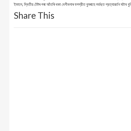
ইফালে, দ্বিতীয় টেষ্টৰ পৰা আঁতৰি থকা বেগীবলাৰ যশপ্রীত বুমৰাহে লৰ্ডছত প্রত্যাৱর্তন ঘটাব
Share This