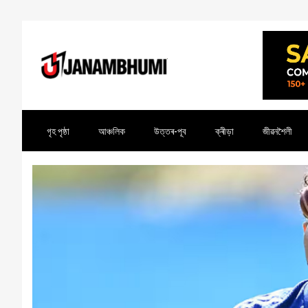
গৃহ পৃষ্ঠা
আঞ্চলিক
উত্তৰ-পূব
ক্ৰীড়া
জীৱনশৈলী