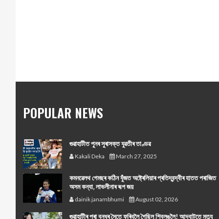
POPULAR NEWS
গুৱাহাটীত পুনৰ সুৰাসক্ত যুৱতীৰ তাণ্ডৱ
Kakali Deka
March 27, 2025
কমনৱেলথ গেমছৰ কঠিন যুঁজত অষ্ট্ৰেলিয়াৰ প্ৰতিদ্বন্দ্বীৰ হাতত পৰাজিত
অসম কন্যা, লাভলীনাৰ ৰূপ জয়
dainik janambhumi
August 02, 2026
গুৱাহাটীৰ পৰা বন্ধুৰ সৈতে ফুৰিবলৈ গৈছিল শ্বিলঙলৈ! আদবাটতে মৃত্যু