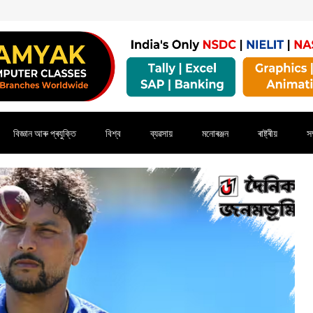
বিজ্ঞান আৰু প্ৰযুক্তি
বিশ্ব
ব্যৱসায়
মনোৰঞ্জন
ৰাষ্ট্ৰীয়
সম