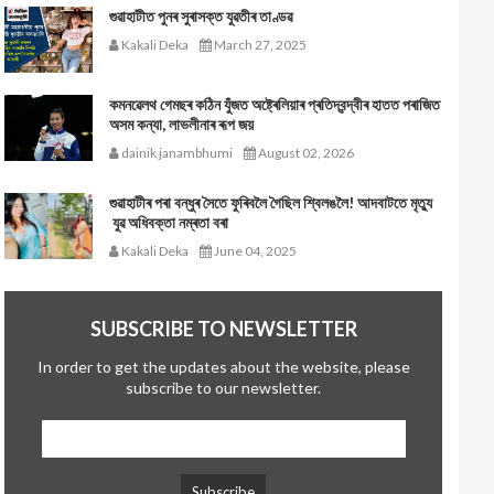
গুৱাহাটীত পুনৰ সুৰাসক্ত যুৱতীৰ তাণ্ডৱ
Kakali Deka
March 27, 2025
কমনৱেলথ গেমছৰ কঠিন যুঁজত অষ্ট্ৰেলিয়াৰ প্ৰতিদ্বন্দ্বীৰ হাতত পৰাজিত
অসম কন্যা, লাভলীনাৰ ৰূপ জয়
dainik janambhumi
August 02, 2026
গুৱাহাটীৰ পৰা বন্ধুৰ সৈতে ফুৰিবলৈ গৈছিল শ্বিলঙলৈ! আদবাটতে মৃত্যু
যুৱ অধিবক্তা নম্ৰতা বৰা
Kakali Deka
June 04, 2025
SUBSCRIBE TO NEWSLETTER
In order to get the updates about the website, please
subscribe to our newsletter.