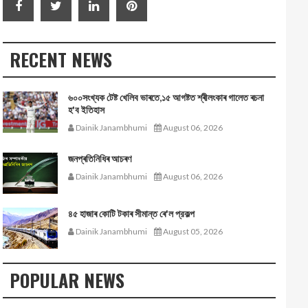
RECENT NEWS
৬০০সংখ্যক টেষ্ট খেলিব ভাৰতে,১৫ আগষ্টত শ্ৰীলংকাৰ গালেত ৰচনা
হ'ব ইতিহাস
Dainik Janambhumi
August 06, 2026
জনপ্ৰতিনিধিৰ আচৰণ
Dainik Janambhumi
August 06, 2026
৪৫ হাজাৰ কোটি টকাৰ সীমান্ত ৰে'ল প্রকল্প
Dainik Janambhumi
August 05, 2026
POPULAR NEWS