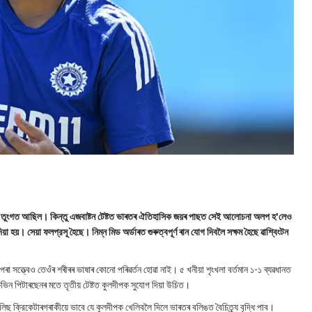
 চর্চা তুংগত আছিল। কিন্তু এজবাষ্টন টেষ্টত ভাৰতৰ ঐতিহাসিক জয়ৰ পাছত সেই আলোচনা অলপ হ'লেও
 হয়। সেয়া ফলপ্রসূ হৈছে। নিম্ন মিড অৰ্ডাৰত গুৰুত্বপূৰ্ণ ৰান যোগ দিবলৈ সক্ষম হৈছে ৱাশ্বিংটন
ৰা সত্ত্বেও তেওঁৰ শৰীৰৰ ভাষাৰ কোনো পৰিৱৰ্তন হোৱা নাই। ৫ খনীয়া শৃংখলা বর্তমান ১-১ ব্যৱধানত
ৰ কেভিন পিটাৰছেনৰ মতে তৃতীয় টেষ্টত কুলদীপক সুযোগ দিয়া উচিত।
ক্রিকেটাৰগৰাকীয়ে ভাবে যে কুলদীপক খেলিবলৈ দিলে ভাৰতৰ বলিঙত বৈচিত্র্য বৃদ্ধি পাব।