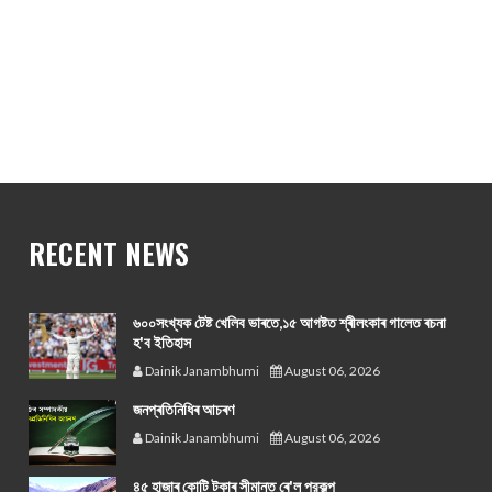
RECENT NEWS
৬০০সংখ্যক টেষ্ট খেলিব ভাৰতে,১৫ আগষ্টত শ্ৰীলংকাৰ গালেত ৰচনা
হ'ব ইতিহাস
Dainik Janambhumi
August 06, 2026
জনপ্ৰতিনিধিৰ আচৰণ
Dainik Janambhumi
August 06, 2026
৪৫ হাজাৰ কোটি টকাৰ সীমান্ত ৰে'ল প্রকল্প