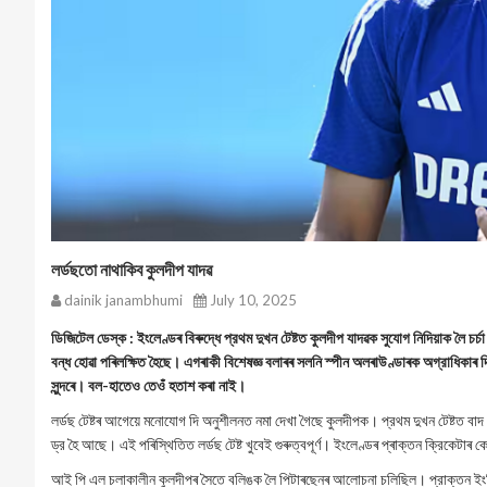
লর্ডছতো নাথাকিব কুলদীপ যাদৱ
dainik janambhumi
July 10, 2025
ডিজিটেল ডেস্ক : ইংলেণ্ডৰ বিৰুদ্ধে প্রথম দুখন টেষ্টত কুলদীপ যাদৱক সুযোগ নিদিয়াক লৈ
বন্ধ হোৱা পৰিলক্ষিত হৈছে। এগৰাকী বিশেষজ্ঞ বলাৰৰ সলনি স্পীন অলৰাউণ্ডাৰক অগ্রাধিকাৰ দিয়া
সুন্দৰে। বল-হাতেও তেওঁ হতাশ কৰা নাই।
লৰ্ডছ টেষ্টৰ আগেয়ে মনোযোগ দি অনুশীলনত নমা দেখা গৈছে কুলদীপক। প্রথম দুখন টেষ্টত বাদ প
ড্র হৈ আছে। এই পৰিস্থিতিত লৰ্ডছ টেষ্ট খুবেই গুৰুত্বপূৰ্ণ। ইংলেণ্ডৰ প্ৰাক্তন ক্রিকেটা
আই পি এল চলাকালীন কুলদীপৰ সৈতে বলিঙক লৈ পিটাৰছেনৰ আলোচনা চলিছিল। প্রাক্তন ইংলিছ 