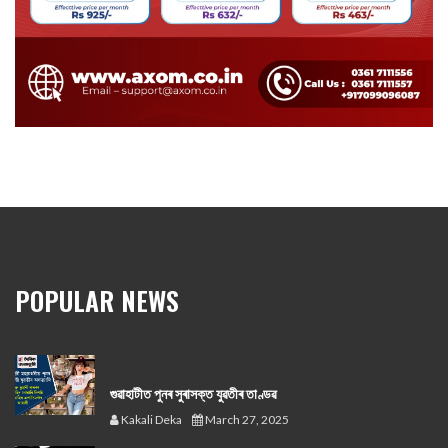
POPULAR NEWS
গুৱাহাটীত পুনৰ সুৰাসক্ত যুৱতীৰ তাণ্ডৱ
Kakali Deka
March 27, 2025