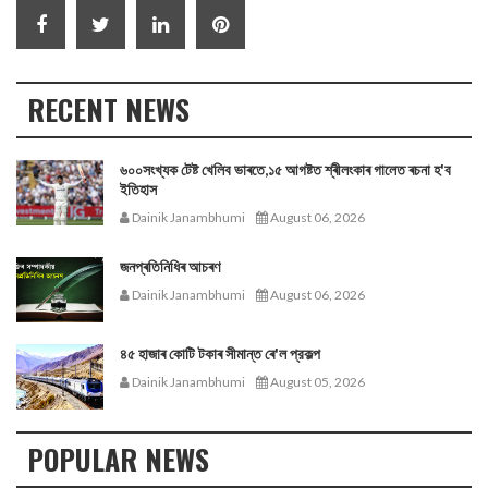
RECENT NEWS
৬০০সংখ্যক টেষ্ট খেলিব ভাৰতে,১৫ আগষ্টত শ্ৰীলংকাৰ গালেত ৰচনা হ'ব
ইতিহাস
Dainik Janambhumi
August 06, 2026
জনপ্ৰতিনিধিৰ আচৰণ
Dainik Janambhumi
August 06, 2026
৪৫ হাজাৰ কোটি টকাৰ সীমান্ত ৰে'ল প্রকল্প
Dainik Janambhumi
August 05, 2026
POPULAR NEWS