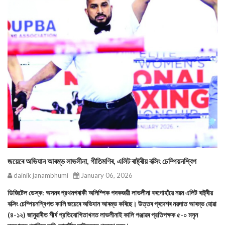
জয়েৰে অভিযান আৰম্ভ লাভলীনা, গীতিমণিৰ, এলিট ৰাষ্ট্ৰীয় বক্সিং চেম্পিয়নশ্বিপ
dainik janambhumi
January 06, 2026
ডিজিটেল ডেস্ক: অসমৰ প্রথমগৰাকী অলিম্পিক পদকজয়ী লাভলীনা বৰগোহাঁয়ে নৱম এলিট ৰাষ্ট্ৰীয়
বক্সিং চেম্পিয়নশ্বিপত কালি জয়েৰে অভিযান আৰম্ভ কৰিছে। উত্তৰ প্ৰদেশৰ নয়দাত আৰম্ভ হোৱা
(৪-১২) জানুৱাৰীত শীর্ষ প্রতিযোগিতাখনত লাভলীনাই কালি পঞ্জাৱৰ প্রতিপক্ষক ৫-০ মসৃন