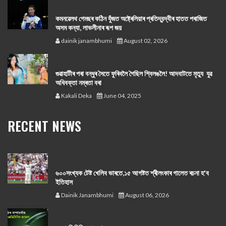
কমনৱেলথ গেমছৰ কঠিন যুঁজত অষ্ট্ৰেলিয়াৰ প্ৰতিদ্বন্দ্বীৰ হাতত পৰাজিত
অসম কন্যা, লাভলীনাৰ ৰূপ জয়
dainik janambhumi
August 02, 2026
গুৱাহাটীৰ পৰা বন্ধুৰ সৈতে ফুৰিবলৈ গৈছিল শ্বিলঙলৈ! আদবাটতে মৃত্যু যুৱ
অধিবক্তা নম্ৰতা বৰা
Kakali Deka
June 04, 2025
RECENT NEWS
৬০০সংখ্যক টেষ্ট খেলিব ভাৰতে,১৫ আগষ্টত শ্ৰীলংকাৰ গালেত ৰচনা হ'ব
ইতিহাস
Dainik Janambhumi
August 06, 2026