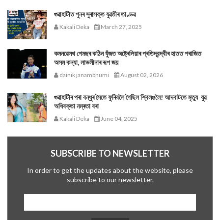
গুৱাহাটীত পুনৰ সুৰাসক্ত যুৱতীৰ তাণ্ডৱ
Kakali Deka
March 27, 2025
কমনৱেলথ গেমছৰ কঠিন যুঁজত অষ্ট্ৰেলিয়াৰ প্ৰতিদ্বন্দ্বীৰ হাতত পৰাজিত
অসম কন্যা, লাভলীনাৰ ৰূপ জয়
dainik janambhumi
August 02, 2026
গুৱাহাটীৰ পৰা বন্ধুৰ সৈতে ফুৰিবলৈ গৈছিল শ্বিলঙলৈ! আদবাটতে মৃত্যু যুৱ
অধিবক্তা নম্ৰতা বৰা
Kakali Deka
June 04, 2025
SUBSCRIBE TO NEWSLETTER
In order to get the updates about the website, please
subscribe to our newsletter.