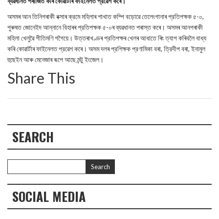
ব্যৱধানত পৰাজিত কৰি কোৱার্টাৰ ফাইনেলত প্রৱেশ কৰে।
অসমৰ আন তিনিগৰাকী বক্সাৰ ক্রমে মহিলাৰ শাখাত কম্পি বড়োৱে তেলেংগানাৰ প্রতিপক্ষক ৫-০,
পুৰুষত জোনেইদ আন্নানে বিহাৰৰ প্রতিপক্ষক ৫-০ৰ ব্যৱধানত পৰাস্ত কৰে। অসমৰ আনগৰাকী
মহিলা খেলুৱৈ গীতিমণি গগৈয়ে। উত্তৰাখণ্ডৰ প্রতিপক্ষৰ খেলৰ আধাতে ৰিং ত্যাগ কৰিবলৈ বাধ্য
কৰি কোৱার্টাৰ ফাইনেলত প্রৱেশ কৰে। অসম দলৰ প্রশিক্ষক প্রণামিকা বৰা, ত্রিদীপ বৰা, ইনামুল
হুছেইন আৰু মেনেজাৰ ৰূপে আছে মন্টু ইংজেল।
Share This
SEARCH
SOCIAL MEDIA