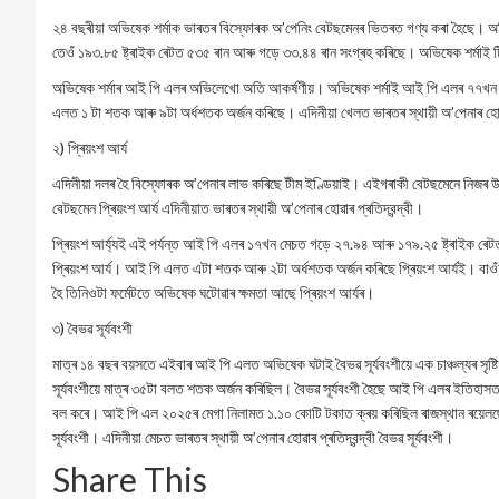
২৪ বছৰীয়া অভিষেক শৰ্মাক ভাৰতৰ বিস্ফোৰক অ’পেনিং বেটছমেনৰ ভিতৰত গণ্য কৰা হৈছে। অভিষে
তেওঁ ১৯৩.৮৫ ষ্ট্ৰাইক ৰেটত ৫৩৫ ৰান আৰু গড়ে ৩৩.৪৪ ৰান সংগ্ৰহ কৰিছে। অভিষেক শৰ্মা
অভিষেক শৰ্মাৰ আই পি এলৰ অভিলেখো অতি আকৰ্ষণীয়। অভিষেক শৰ্মাই আই পি এলৰ ৭৭খন খ
এলত ১ টা শতক আৰু ৯টা অৰ্ধশতক অৰ্জন কৰিছে। এদিনীয়া খেলত ভাৰতৰ স্থায়ী অ’পেনাৰ হোৱাৰ
২) প্ৰিয়ংশ আৰ্য
এদিনীয়া দলৰ হৈ বিস্ফোৰক অ’পেনাৰ লাভ কৰিছে টীম ইণ্ডিয়াই। এইগৰাকী বেটছমেনে নিজৰ উৎকৃ
বেটছমেন প্ৰিয়ংশ আৰ্য এদিনীয়াত ভাৰতৰ স্থায়ী অ’পেনাৰ হোৱাৰ প্ৰতিদ্বন্দ্বী।
প্ৰিয়ংশ আৰ্য্যই এই পৰ্যন্ত আই পি এলৰ ১৭খন মেচত গড়ে ২৭.৯৪ আৰু ১৭৯.২৫ ষ্ট্ৰাইক 
প্ৰিয়ংশ আৰ্য। আই পি এলত এটা শতক আৰু ২টা অৰ্ধশতক অৰ্জন কৰিছে প্ৰিয়ংশ আৰ্যই। বাওঁহা
হৈ তিনিওটা ফৰ্মেটতে অভিষেক ঘটোৱাৰ ক্ষমতা আছে প্ৰিয়ংশ আৰ্যৰ।
৩) বৈভৱ সূৰ্যবংশী
মাত্ৰ ১৪ বছৰ বয়সতে এইবাৰ আই পি এলত অভিষেক ঘটাই বৈভৱ সূৰ্যবংশীয়ে এক চাঞ্চল্যৰ সৃ
সূৰ্যবংশীয়ে মাত্ৰ ৩৫টা বলত শতক অৰ্জন কৰিছিল। বৈভৱ সূৰ্যবংশী হৈছে আই পি এলৰ ইতিহাস
বল কৰে। আই পি এল ২০২৫ৰ মেগা নিলামত ১.১০ কোটি টকাত ক্ৰয় কৰিছিল ৰাজস্থান ৰয়েলছে 
সূৰ্যবংশী। এদিনীয়া মেচত ভাৰতৰ স্থায়ী অ’পেনাৰ হোৱাৰ প্ৰতিদ্বন্দ্বী বৈভৱ সূৰ্যবংশী।
Share This