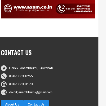
CONTACT US
Dainik Janambhumi, Guwahati
(0361) 2200966
(0361) 2203170
dainikjanambhumi@gmail.com
About Us
Contact Us