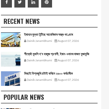
RECENT NEWS
ইৰানৰে যুদ্ধত টুটিছে আমেৰিকাৰ অস্ত্ৰ-ভাণ্ডাৰ
Dainik Janambhumi
August 07, 2026
শীঘ্ৰেই মুকলি হ'ব হৰমুজ প্রণালী, ইৰান-ওমানৰ মাজত বুজাবুজি
Dainik Janambhumi
August 07, 2026
ভিছাই বিশ্বজুৰি চাটাই কৰিলে ২৬০০ কৰ্মচাৰীক
Dainik Janambhumi
August 07, 2026
POPULAR NEWS