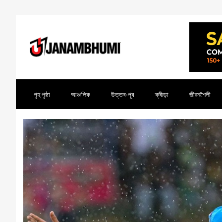
গৃহ পৃষ্ঠা
আঞ্চলিক
উত্তৰ-পূব
ক্ৰীড়া
জীৱনশৈলী