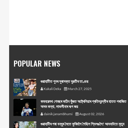
POPULAR NEWS
গুৱাহাটীত পুনৰ সুৰাসক্ত যুৱতীৰ তাণ্ডৱ
Kakali Deka
March 27, 2025
কমনৱেলথ গেমছৰ কঠিন যুঁজত অষ্ট্ৰেলিয়াৰ প্ৰতিদ্বন্দ্বীৰ হাতত পৰাজিত
অসম কন্যা, লাভলীনাৰ ৰূপ জয়
dainik janambhumi
August 02, 2026
গুৱাহাটীৰ পৰা বন্ধুৰ সৈতে ফুৰিবলৈ গৈছিল শ্বিলঙলৈ! আদবাটতে মৃত্যু