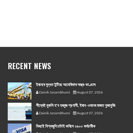
RECENT NEWS
ইৰানৰে যুদ্ধত টুটিছে আমেৰিকাৰ অস্ত্ৰ-ভাণ্ডাৰ
Dainik Janambhumi
August 07, 2026
শীঘ্ৰেই মুকলি হ'ব হৰমুজ প্রণালী, ইৰান-ওমানৰ মাজত বুজাবুজি
Dainik Janambhumi
August 07, 2026
ভিছাই বিশ্বজুৰি চাটাই কৰিলে ২৬০০ কৰ্মচাৰীক