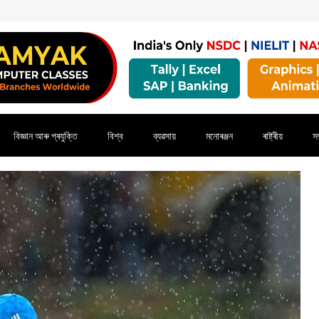
বিজ্ঞান আৰু প্ৰযুক্তি
বিশ্ব
ব্যৱসায়
মনোৰঞ্জন
ৰাষ্ট্ৰীয়
সম