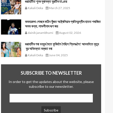
গুৱাহাটীত পুনৰ সুৰাসক্ত যুৱতীৰ তাণ্ডৱ
Kakali Deka
March 27, 2025
কমনৱেলথ গেমছৰ কঠিন যুঁজত অষ্ট্ৰেলিয়াৰ প্ৰতিদ্বন্দ্বীৰ হাতত পৰাজিত
অসম কন্যা, লাভলীনাৰ ৰূপ জয়
dainik janambhumi
August 02, 2026
গুৱাহাটীৰ পৰা বন্ধুৰ সৈতে ফুৰিবলৈ গৈছিল শ্বিলঙলৈ! আদবাটতে মৃত্যু
যুৱ অধিবক্তা নম্ৰতা বৰা
Kakali Deka
June 04, 2025
SUBSCRIBE TO NEWSLETTER
In order to get the updates about the website, please
subscribe to our newsletter.