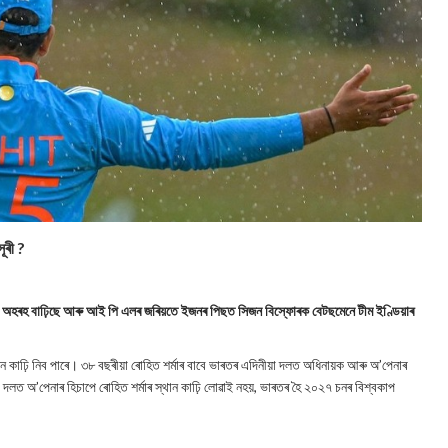
ূৰী ?
া অহৰহ বাঢ়িছে আৰু আই পি এলৰ জৰিয়তে ইজনৰ পিছত সিজন বিস্ফোৰক বেটছমেনে টীম ইণ্ডিয়াৰ
 কাঢ়ি নিব পাৰে। ৩৮ বছৰীয়া ৰোহিত শৰ্মাৰ বাবে ভাৰতৰ এদিনীয়া দলত অধিনায়ক আৰু অ’পেনাৰ
লত অ’পেনাৰ হিচাপে ৰোহিত শৰ্মাৰ স্থান কাঢ়ি লোৱাই নহয়, ভাৰতৰ হৈ ২০২৭ চনৰ বিশ্বকাপ