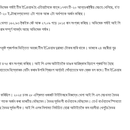
ক শৰ্মাই টীম ইণ্ডিয়াৰ হৈ এতিয়ালৈকে মাত্ৰ ১৭খন টি-২০ আন্তঃৰাষ্ট্ৰীয় মেচহে খেলিছে, য’ত
ই টি-২০ ইণ্টাৰনেশ্যনেলত ২টা শতক আৰু ২টা অৰ্ধশতক অৰ্জন কৰিছে।
েলত ১৬২.৯৩ ষ্ট্ৰাইক ৰেট আৰু ২৭.০৯ গড়ে ১৮১৫ ৰান সংগ্ৰহ কৰিছে। অভিষেক শৰ্মাই আই পি
 সম্পূৰ্ণ সামৰ্থ্য আছে অভিষেক শৰ্মাৰ।
ষ্ট প্ৰদৰ্শনৰ ভিত্তিত অহৰহ টীম ইণ্ডিয়াৰ দুৱাৰত টোকৰ মাৰি থাকে। ভাৰতৰ ২৪ বছৰীয়া যুৱ
ৰেটত ৪৭৫ ৰান সংগ্ৰহ কৰিছে। আই পি এলৰ আটাইতকৈ ডাঙৰ আৱিষ্কাৰ হিচাপে প্ৰমাণিত হৈছে
তেৰে বিস্ফোৰক বেটিং কৰাৰ উপৰি প্ৰিয়ংশ আৰ্য্যই সোঁহাতেৰে অফ ব্ৰেক বল কৰে। টীম ইণ্ডিয়াৰ
ষ্টি কৰিছিল। ২০২৫ চনৰ ২৮ এপ্ৰিলত গুজৰাট টাইটানছৰ বিৰুদ্ধে খেলা আই পি এল মেচখনত বৈভৱ
ত শতক অৰ্জন কৰা ভাৰতীয় বেটছমেন। বৈভৱ সূৰ্যবংশী বাওঁহাতৰ বেটছমেন। তেওঁ বাওঁহাতৰ স্পিনতো
বৈভৱ সূৰ্যবংশীক। আই পি এলৰ নিলামত নিৰ্বাচিত হোৱা আটাইতকৈ কম বয়সীয়া খেলুৱৈ বৈভৱ