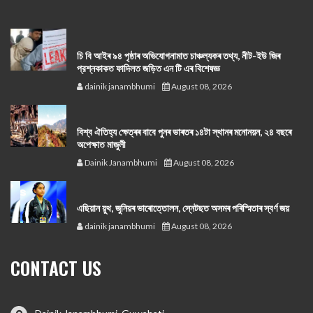
চি বি আইৰ ৯৪ পৃষ্ঠাৰ অভিযোগনামাত চাঞ্চল্যকৰ তথ্য, নীট-ইউ জিৰ
প্রশ্নকাকত ফাদিলত জড়িত এন টি এৰ বিশেষজ্ঞ
dainik janambhumi
August 08, 2026
বিশ্ব ঐতিহ্য ক্ষেত্ৰৰ বাবে পুনৰ ভাৰতৰ ১৪টা স্থানৰ মনোনয়ন, ২৪ বছৰে
অপেক্ষাত মাজুলী
Dainik Janambhumi
August 08, 2026
এছিয়ান য়ুথ, জুনিয়ৰ ভাৰোত্তোলন, স্নেটছত অসমৰ পৰিস্মিতাৰ স্বৰ্ণ জয়
dainik janambhumi
August 08, 2026
CONTACT US