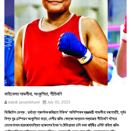
ফাইনেলত লাভলীনা, অংকুশিতা, গীতিমণি
dainik janambhumi
July 01, 2025
ডিজিটেল ডেস্ক : দুর্দান্ত প্ৰদৰ্শনৰ জৰিয়তে টকিঅ' অলিম্পিকৰ ব্ৰঞ্জজয়ী লাভলীনা বৰগোহাঁই, পূৰ্বৰ
বিশ্ব যুৱ চেম্পিয়ন অংকুশিতা বড়ো, দেশীয় বক্সিং ক্ষেত্ৰৰ অন্যতম সম্ভাৱনা গীতিমণি গগৈয়ে
তেলেংগানাৰ হায়দৰাবাদস্থিত ছাৰুনগৰ ইনড'ৰ ষ্টেডিয়ামত চলি থকা ৰাষ্ট্ৰীয় এলিট মহিলা বক্সিং