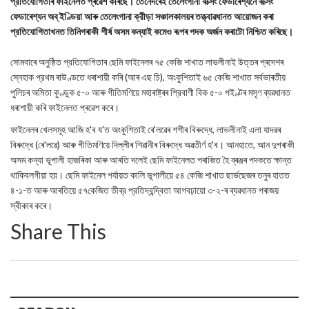
প্রতিযোগিতাৰ ফাইনেলত প্ৰৱেশ কৰিছে। তেনেদৰেই তেলেংগানা বক্সিং ফেডাৰেশ্যনে বক্সিং
ফেডাৰেশ্যন অব্ ইণ্ডিয়া আৰু তেলেংগানা ক্রীড়া সঞ্চালকালয়ৰ তত্ত্বাৱধানত আয়োজন কৰা
প্রতিযোগিতাখনত তিনিগৰাকী শীর্ষ অসম কন্যাই কমেও ৰূপৰ পদক অর্জন কৰাটো নিশ্চিত কৰিছে।
সোমবাৰে অনুষ্ঠিত প্রতিযোগিতাৰ ছেমি ফাইনেলৰ ৭৫ কেজি শাখাত লাভলীনাই উত্তৰ প্ৰদেশৰ
স্নেহাক প্রথম ৰাউণ্ডতে ধৰাশায়ী কৰি (আৰ এছ চি), অংকুশিতাই ৬৫ কেজি শাখাত সৰ্বভাৰতীয়
পুলিচৰ অমিতা কুণ্ডুক ৫-০ আৰু গীতিমণিয়ে মহাৰাষ্ট্ৰৰ শ্রিবাণী বিক ৫-০ পইণ্টৰ মসৃণ ব্যৱধানত
ধৰাশায়ী কৰি ফাইনেলত প্ৰৱেশ কৰে।
ফাইনেলৰ খেলসমূহ আজি হ'ব য'ত অংকুশিতাই ৰে'লৱেৰ শশীৰ বিৰুদ্ধে, লাভলীনাই এলা যাদৱৰ
বিৰুদ্ধে (ৰে'লৱে) আৰু গীতিমণিয়ে দিল্লীৰ শিৱানীৰ বিৰুদ্ধে অৱতীৰ্ণ হ'ব। আনহাতে, আন দুগৰাকী
অসম কন্যা ভূপালী হাজৰিকা আৰু আৰতি দলেই ছেমি ফাইনেলত পৰাজিত হৈ ব্ৰঞ্জৰ পদকতে ক্ষান্ত
থাকিবলগীয়া হয়। ছেমি ফাইনেল পর্যায়ত কালি ভূপালীয়ে ৫৪ কেজি শাখাত ছার্ভছেজৰ তনুৰ হাতত
৪-১-ত আৰু আৰতিয়ে ৫৭কেজিত তীব্র প্রতিদ্বন্দ্বিতা আগবঢ়ায়ো ৩-২-ৰ ব্যৱধানত পৰাজয়
স্বীকাৰ কৰে।
Share This