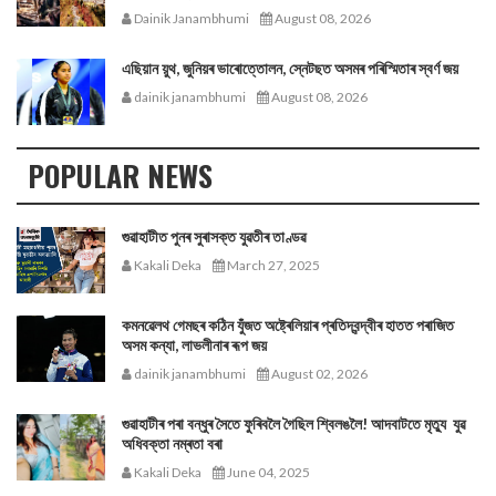
Dainik Janambhumi
August 08, 2026
এছিয়ান য়ুথ, জুনিয়ৰ ভাৰোত্তোলন, স্নেটছত অসমৰ পৰিস্মিতাৰ স্বৰ্ণ জয়
dainik janambhumi
August 08, 2026
POPULAR NEWS
গুৱাহাটীত পুনৰ সুৰাসক্ত যুৱতীৰ তাণ্ডৱ
Kakali Deka
March 27, 2025
কমনৱেলথ গেমছৰ কঠিন যুঁজত অষ্ট্ৰেলিয়াৰ প্ৰতিদ্বন্দ্বীৰ হাতত পৰাজিত
অসম কন্যা, লাভলীনাৰ ৰূপ জয়
dainik janambhumi
August 02, 2026
গুৱাহাটীৰ পৰা বন্ধুৰ সৈতে ফুৰিবলৈ গৈছিল শ্বিলঙলৈ! আদবাটতে মৃত্যু যুৱ
অধিবক্তা নম্ৰতা বৰা
Kakali Deka
June 04, 2025