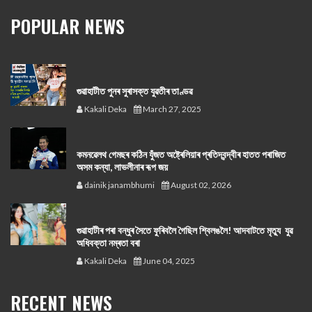
POPULAR NEWS
গুৱাহাটীত পুনৰ সুৰাসক্ত যুৱতীৰ তাণ্ডৱ
Kakali Deka
March 27, 2025
কমনৱেলথ গেমছৰ কঠিন যুঁজত অষ্ট্ৰেলিয়াৰ প্ৰতিদ্বন্দ্বীৰ হাতত পৰাজিত
অসম কন্যা, লাভলীনাৰ ৰূপ জয়
dainik janambhumi
August 02, 2026
গুৱাহাটীৰ পৰা বন্ধুৰ সৈতে ফুৰিবলৈ গৈছিল শ্বিলঙলৈ! আদবাটতে মৃত্যু যুৱ
অধিবক্তা নম্ৰতা বৰা
Kakali Deka
June 04, 2025
RECENT NEWS