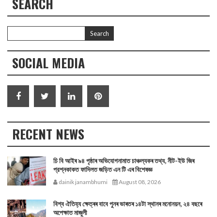
SEARCH
SOCIAL MEDIA
RECENT NEWS
চি বি আইৰ ৯৪ পৃষ্ঠাৰ অভিযোগনামাত চাঞ্চল্যকৰ তথ্য, নীট-ইউ জিৰ
প্রশ্নকাকত ফাদিলত জড়িত এন টি এৰ বিশেষজ্ঞ
dainik janambhumi
August 08, 2026
বিশ্ব ঐতিহ্য ক্ষেত্ৰৰ বাবে পুনৰ ভাৰতৰ ১৪টা স্থানৰ মনোনয়ন, ২৪ বছৰে
অপেক্ষাত মাজুলী