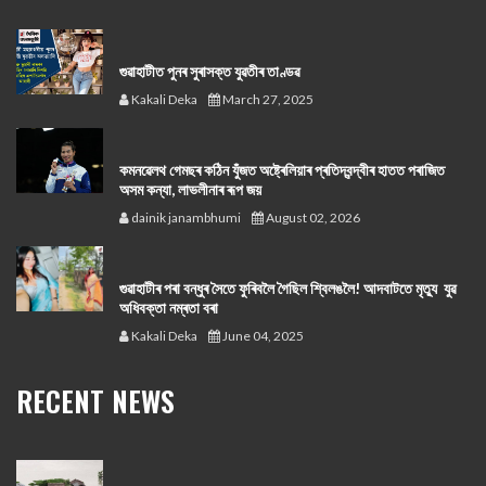
গুৱাহাটীত পুনৰ সুৰাসক্ত যুৱতীৰ তাণ্ডৱ
Kakali Deka
March 27, 2025
কমনৱেলথ গেমছৰ কঠিন যুঁজত অষ্ট্ৰেলিয়াৰ প্ৰতিদ্বন্দ্বীৰ হাতত পৰাজিত
অসম কন্যা, লাভলীনাৰ ৰূপ জয়
dainik janambhumi
August 02, 2026
গুৱাহাটীৰ পৰা বন্ধুৰ সৈতে ফুৰিবলৈ গৈছিল শ্বিলঙলৈ! আদবাটতে মৃত্যু যুৱ
অধিবক্তা নম্ৰতা বৰা
Kakali Deka
June 04, 2025
RECENT NEWS