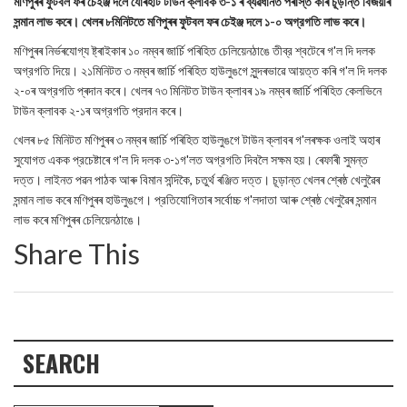
মণিপুৰৰ ফুটবল ফৰ চেইঞ্জ দলে যোৰহাট টাউন ক্লাবক ৩-১ ৰ ব্যৱধানত পৰাস্ত কৰি চূড়ান্ত বিজয়ীৰ
সন্মান লাভ কৰে। খেলৰ ৮মিনিটতে মণিপুৰৰ ফুটবল ফৰ চেইঞ্জ দলে ১-০ অগ্রগতি লাভ কৰে।
মণিপুৰৰ নিৰ্ভৰযোগ্য ষ্ট্ৰাইকাৰ ১০ নম্বৰ জাৰ্চি পৰিহিত চেলিয়েনঠাঙে তীব্র শ্বটেৰে গ'ল দি দলক
অগ্রগতি দিয়ে। ২১মিনিটত ৩ নম্বৰ জাৰ্চি পৰিহিত হাউলুঙগে সুন্দৰভাৱে আয়ত্ত কৰি গ'ল দি দলক
২-০ৰ অগ্রগতি প্ৰদান কৰে। খেলৰ ৭৩ মিনিটত টাউন ক্লাবৰ ১৯ নম্বৰ জাৰ্চি পৰিহিত কেলভিনে
টাউন ক্লাবক ২-১ৰ অগ্রগতি প্রদান কৰে।
খেলৰ ৮৫ মিনিটত মণিপুৰৰ ৩ নম্বৰ জাৰ্চি পৰিহিত হাউলুঙগে টাউন ক্লাবৰ গ'লৰক্ষক ওলাই অহাৰ
সুযোগত একক প্রচেষ্টাৰে গ'ল দি দলক ৩-১গ'লত অগ্রগতি দিবলৈ সক্ষম হয়। ৰেফাৰী সুমন্ত
দত্ত। লাইনত পৱন পাঠক আৰু বিমান সন্দিকৈ, চতুর্থ ৰঞ্জিত দত্ত। চূড়ান্ত খেলৰ শ্ৰেষ্ঠ খেলুৱৈৰ
সন্মান লাভ কৰে মণিপুৰৰ হাউলুঙগে। প্রতিযোগিতাৰ সৰ্বোচ্চ গ'লদাতা আৰু শ্ৰেষ্ঠ খেলুৱৈৰ সন্মান
লাভ কৰে মণিপুৰৰ চেলিয়েনঠাঙে।
Share This
SEARCH