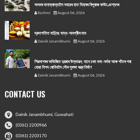
অসমৰ বানাক্ৰান্তালৈ সহায়ৰ হাত বিহাৰৰ ৰিপুৰাজ ফাউণ্ডেশ্যনৰ
Rashmi
August 06, 2026
দ্রুতগতিত বাঢ়িছে খাদ্য-সামগ্ৰীৰ দাম
Dainik Janambhumi
August 06, 2026
শিৱসাগৰৰ অভিজিত দুৱৰাৰ উদ্ভাৱন; বানে ঢকা নলা-নৰ্দমা আৰু গাঁতৰ পৰা
হোৱা বিপদ ৰোধিবলৈ সৌৰ সুৰক্ষা যন্ত্ৰ নিৰ্মাণ
Dainik Janambhumi
August 06, 2026
CONTACT US
Dainik Janambhumi, Guwahati
(0361) 2200966
(0361) 2203170