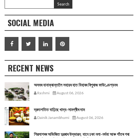
SOCIAL MEDIA
RECENT NEWS
অসমৰ বানাক্ৰান্তালৈ সহায়ৰ হাত বিহাৰৰ ৰিপুৰাজ ফাউণ্ডেশ্যনৰ
Rashmi
August 06, 2026
দ্রুতগতিত বাঢ়িছে খাদ্য-সামগ্ৰীৰ দাম
Dainik Janambhumi
August 06, 2026
শিৱসাগৰৰ অভিজিত দুৱৰাৰ উদ্ভাৱন; বানে ঢকা নলা-নৰ্দমা আৰু গাঁতৰ পৰা