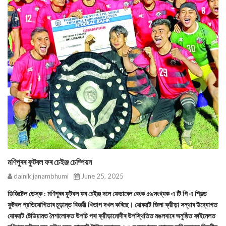
মণিপুৰৰ ফুটবল ফৰ চেইঞ্জ চেম্পিয়ন
dainik janambhumi
June 25, 2025
ডিজিটেল ডেস্ক : মণিপুৰৰ ফুটবল ফৰ চেইঞ্জ দলে ফেডাৰেল বেংক ৫৯সংখ্যক এ টি পি এ শ্বিল্ড
ফুটবল প্রতিযোগিতাৰ চূড়ান্ত বিজয়ী খিতাপ দখল কৰিছে। যোৰহাট জিলা ক্রীড়া সন্থাৰ উদ্যোগত
যোৰহাট ষ্টেডিয়ামত নৈশালোকত উপচি পৰা ক্রীড়ামোদীৰ উপস্থিতিত মঙলবাৰে অনুষ্ঠিত ফাইনেলত