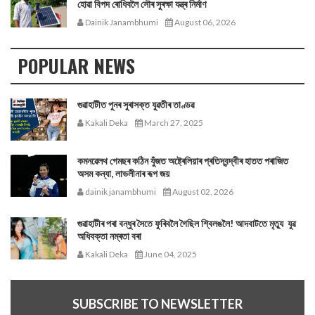
হোৱা বিপদ ৰোধিবলৈ সৌৰ সুৰক্ষা যন্ত্ৰ নিৰ্মাণ
Dainik Janambhumi
August 06, 2026
POPULAR NEWS
গুৱাহাটীত পুনৰ সুৰাসক্ত যুৱতীৰ তাণ্ডৱ
Kakali Deka
March 27, 2025
কমনৱেলথ গেমছৰ কঠিন যুঁজত অষ্ট্ৰেলিয়াৰ প্ৰতিদ্বন্দ্বীৰ হাতত পৰাজিত
অসম কন্যা, লাভলীনাৰ ৰূপ জয়
dainik janambhumi
August 02, 2026
গুৱাহাটীৰ পৰা বন্ধুৰ সৈতে ফুৰিবলৈ গৈছিল শ্বিলঙলৈ! আদবাটতে মৃত্যু যুৱ
অধিবক্তা নম্ৰতা বৰা
Kakali Deka
June 04, 2025
SUBSCRIBE TO NEWSLETTER