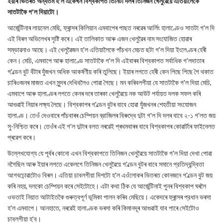
ইয়াৰ ভিতৰত অন্যতম হ'ল একেখন বিশ্বকাপত তিনিটা দলৰ তিনিজন খেলুৱৈয়ে এতিয়ালৈকে
সাতটাকৈ গ'ল দিয়াটো।
আর্জেন্টিনাৰ লায়নেল মেছি, ফ্ৰান্সৰ কিলিয়ান এমবাপেৰ পাছত নৰৱেৰ আৰ্লিং হালাণ্ডেও সাতটা গ'ল দি
এই বিৰল অভিলেখৰ সৃষ্টি কৰে। এই তালিকাত আৰু এজন খেলুৱৈৰ নাম সংযোজিত হোৱাৰ
সম্ভাৱনাও আছে। এই খেলুৱৈজন হ'ল এতিয়ালৈকে পাঁচখন মেচত ছটা গ'ল দিয়া ইংলেণ্ডৰ হেৰী
কেন। মেচি, এমবাপে আৰু হালাণ্ডে সাতটাকৈ গ'ল দি এইবাৰৰ বিশ্বকাপত সর্বাধিক গ'লদাতাৰ
গ'ল্ডেন বুট বঁটাৰ যুঁজখন অধিক আকর্ষণীয় কৰি তুলিছে। ইয়াৰ লগতে হেৰী কেন পিছে পিছে গৈ থকাত
চাৰিওজনৰ মাজত এখন সুন্দৰ দেখিবলৈও পোৱা গৈছে। মন কৰিবলগীয়া যে সাতটাকৈ গ'ল দিয়া মেচি,
এমবাপে আৰু হালাণ্ডৰ লগতে কেনৰ দৰে তাৰকা খেলুৱৈয়ে নক আউট পর্যায়ত দলক সফল কৰি
আগুৱাই নিয়াৰ লক্ষ্য লৈছে। বিশ্বকাপৰ গ'ল্ডেন বুটৰ বাবে হোৱা যুঁজখনৰ শেহতীয়া সংযোজন
হালাণ্ড। তেওঁ দেওবাৰে পাঁচবাৰৰ চেম্পিয়ন ব্রাজিলৰ বিৰুদ্ধে দুটা গ'ল দি দলৰ বাবে ২-১ গ'লত জয়
সু-নিশ্চিত কৰে। তেওঁৰ এই গ'ল দুটাৰ বলত নৰৱেই প্ৰথমবাৰৰ বাবে বিশ্বকাপৰ কোৱাৰ্টাৰ ফাইনেলত
প্ৰৱেশ কৰে।
উল্লেখযোগ্য যে পূৰ্বৰ কোনো এখন বিশ্বকাপতে তিনিজন খেলুৱৈয়ে সাতটাকৈ গ'ল দিয়া দেখা পোৱা
নগৈছিল আৰু ইয়াৰ লগতে একেলগে তিনিজন খেলুৱৈয়ে গ'ল্ডেন বুটৰ বাবে সমানে প্রতিদ্বন্দ্বিতা
আগবঢ়োৱাটোও বিৰল। এতিয়া চাবলগীয়া দিশটো হ'ল এওঁলোকৰ ভিতৰত কোনজনে গ'ল্ডেন বুট জয়
কৰি নহয়, দলকো চেম্পিয়ন কৰে সেইটোহে। এটা কথা ঠিক যে আর্জেন্টিনাই পুনৰ বিশ্বকাপ ঘৰলৈ
ওভতাই নিয়াত আটাইতকৈ গুৰুত্বপূৰ্ণ ভূমিকা পালন কৰিব মেছিয়ে। একেদৰে ফ্ৰান্সৰ প্রধান ভৰসা
হ'ল এমবাপে। আনহাতে, নৰৱেই হালাণ্ডক ভৰসা কৰি কিমানদূৰ আগুৱাই যাব পাৰে সেইটোও
চাবলগীয়া হ'ব।