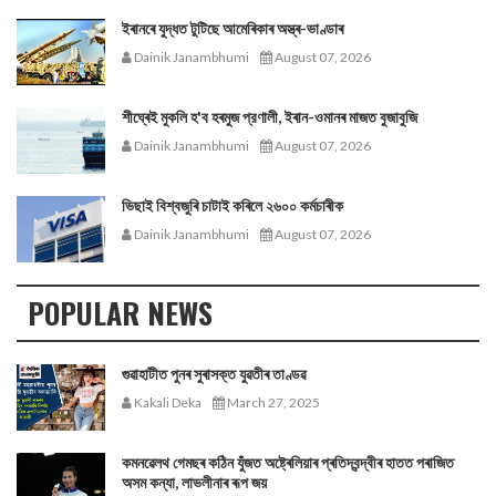
ইৰানৰে যুদ্ধত টুটিছে আমেৰিকাৰ অস্ত্ৰ-ভাণ্ডাৰ
Dainik Janambhumi
August 07, 2026
শীঘ্ৰেই মুকলি হ'ব হৰমুজ প্রণালী, ইৰান-ওমানৰ মাজত বুজাবুজি
Dainik Janambhumi
August 07, 2026
ভিছাই বিশ্বজুৰি চাটাই কৰিলে ২৬০০ কৰ্মচাৰীক
Dainik Janambhumi
August 07, 2026
POPULAR NEWS
গুৱাহাটীত পুনৰ সুৰাসক্ত যুৱতীৰ তাণ্ডৱ
Kakali Deka
March 27, 2025
কমনৱেলথ গেমছৰ কঠিন যুঁজত অষ্ট্ৰেলিয়াৰ প্ৰতিদ্বন্দ্বীৰ হাতত পৰাজিত
অসম কন্যা, লাভলীনাৰ ৰূপ জয়