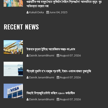
গুৱাহাটীৰ পৰা বন্ধুৰ সৈতে ফুৰিবলৈ গৈছিল শ্বিলঙলৈ! আদবাটতে মৃত্যু যুৱ
অধিবক্তা নম্ৰতা বৰা
Kakali Deka
June 04, 2025
RECENT NEWS
ইৰানৰে যুদ্ধত টুটিছে আমেৰিকাৰ অস্ত্ৰ-ভাণ্ডাৰ
Dainik Janambhumi
August 07, 2026
শীঘ্ৰেই মুকলি হ'ব হৰমুজ প্রণালী, ইৰান-ওমানৰ মাজত বুজাবুজি
Dainik Janambhumi
August 07, 2026
ভিছাই বিশ্বজুৰি চাটাই কৰিলে ২৬০০ কৰ্মচাৰীক
Dainik Janambhumi
August 07, 2026