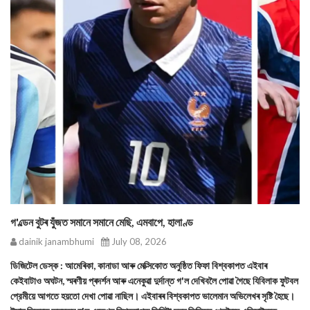
গ'ল্ডেন বুটৰ যুঁজত সমানে সমানে মেছি, এমবাপে, হালাণ্ড
dainik janambhumi
July 08, 2026
ডিজিটেল ডেস্ক : আমেৰিকা, কানাডা আৰু মেক্সিকোত অনুষ্ঠিত ফিফা বিশ্বকাপত এইবাৰ
কেইবাটাও অঘটন, স্মৰণীয় প্ৰদৰ্শন আৰু এনেকুৱা দুর্দান্ত গ'ল দেখিবলৈ পোৱা গৈছে যিবিলাক ফুটবল
প্রেমীয়ে আগতে হয়তো দেখা পোৱা নাছিল। এইবাৰৰ বিশ্বকাপত ভালেমান অভিলেখৰ সৃষ্টি হৈছে।