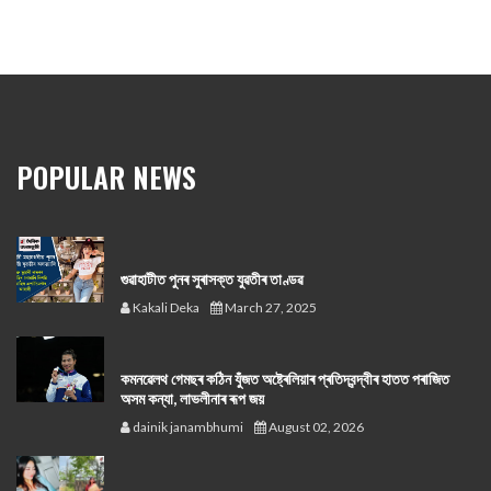
POPULAR NEWS
গুৱাহাটীত পুনৰ সুৰাসক্ত যুৱতীৰ তাণ্ডৱ
Kakali Deka
March 27, 2025
কমনৱেলথ গেমছৰ কঠিন যুঁজত অষ্ট্ৰেলিয়াৰ প্ৰতিদ্বন্দ্বীৰ হাতত পৰাজিত
অসম কন্যা, লাভলীনাৰ ৰূপ জয়
dainik janambhumi
August 02, 2026