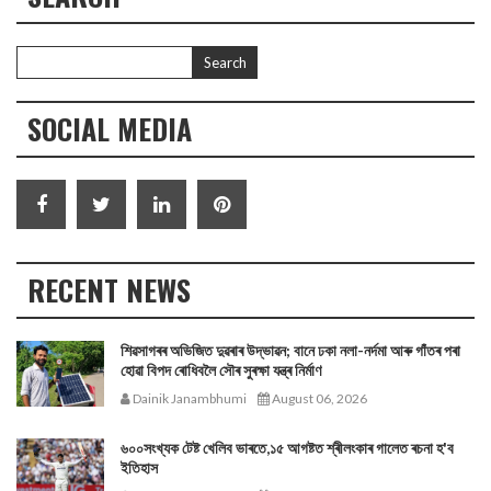
SOCIAL MEDIA
RECENT NEWS
শিৱসাগৰৰ অভিজিত দুৱৰাৰ উদ্ভাৱন; বানে ঢকা নলা-নৰ্দমা আৰু গাঁতৰ পৰা
হোৱা বিপদ ৰোধিবলৈ সৌৰ সুৰক্ষা যন্ত্ৰ নিৰ্মাণ
Dainik Janambhumi
August 06, 2026
৬০০সংখ্যক টেষ্ট খেলিব ভাৰতে,১৫ আগষ্টত শ্ৰীলংকাৰ গালেত ৰচনা হ'ব
ইতিহাস