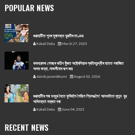
POPULAR NEWS
গুৱাহাটীত পুনৰ সুৰাসক্ত যুৱতীৰ তাণ্ডৱ
Kakali Deka
March 27, 2025
কমনৱেলথ গেমছৰ কঠিন যুঁজত অষ্ট্ৰেলিয়াৰ প্ৰতিদ্বন্দ্বীৰ হাতত পৰাজিত
অসম কন্যা, লাভলীনাৰ ৰূপ জয়
dainik janambhumi
August 02, 2026
গুৱাহাটীৰ পৰা বন্ধুৰ সৈতে ফুৰিবলৈ গৈছিল শ্বিলঙলৈ! আদবাটতে মৃত্যু যুৱ
অধিবক্তা নম্ৰতা বৰা
Kakali Deka
June 04, 2025
RECENT NEWS