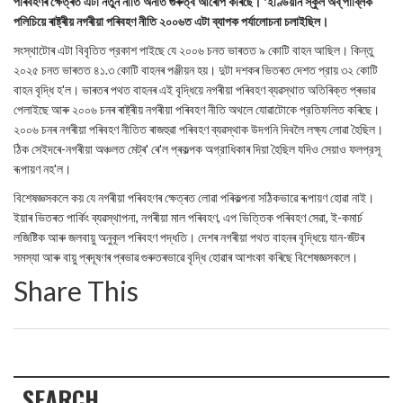
পৰিবহণৰ ক্ষেত্ৰত এটা নতুন নীতি অনাত গুৰুত্ব আৰোপ কৰিছে। 'ইণ্ডিয়ান স্কুল অব্ পাব্লিক
পলিচিয়ে ৰাষ্ট্ৰীয় নগৰীয়া পৰিবহণ নীতি ২০০৬ত এটা ব্যাপক পর্যালোচনা চলাইছিল।
সংস্থাটোৰ এটা বিবৃতিত প্রকাশ পাইছে যে ২০০৬ চনত ভাৰতত ৯ কোটি বাহন আছিল। কিন্তু
২০২৫ চনত ভাৰতত ৪১.৩ কোটি বাহনৰ পঞ্জীয়ন হয়। দুটা দশকৰ ভিতৰত দেশত প্রায় ৩২ কোটি
বাহন বৃদ্ধি হ'ল। ভাৰতৰ পথত বাহনৰ এই বৃদ্ধিয়ে নগৰীয়া পৰিবহণ ব্যৱস্থাত অতিৰিক্ত প্ৰভাৱ
পেলাইছে আৰু ২০০৬ চনৰ ৰাষ্ট্ৰীয় নগৰীয়া পৰিবহণ নীতি অথলে যোৱাটোকে প্রতিফলিত কৰিছে।
২০০৬ চনৰ নগৰীয়া পৰিবহণ নীতিত ৰাজহুৱা পৰিবহণ ব্যৱস্থাক উদগনি দিবলৈ লক্ষ্য লোৱা হৈছিল।
ঠিক সেইদৰে-নগৰীয়া অঞ্চলত মেট্ৰ' ৰে'ল প্ৰকল্পক অগ্রাধিকাৰ দিয়া হৈছিল যদিও সেয়াও ফলপ্রসূ
ৰূপায়ণ নহ'ল।
বিশেষজ্ঞসকলে কয় যে নগৰীয়া পৰিবহণৰ ক্ষেত্ৰত লোৱা পৰিকল্পনা সঠিকভাৱে ৰূপায়ণ হোৱা নাই।
ইয়াৰ ভিতৰত পার্কিং ব্যৱস্থাপনা, নগৰীয়া মাল পৰিবহণ, এপ ভিত্তিক পৰিবহণ সেৱা, ই-কমার্চ
লজিষ্টিক আৰু জলবায়ু অনুকূল পৰিবহণ পদ্ধতি। দেশৰ নগৰীয়া পথত বাহনৰ বৃদ্ধিয়ে যান-জঁটৰ
সমস্যা আৰু বায়ু প্ৰদূষণৰ প্ৰভাৱ গুৰুতৰভাৱে বৃদ্ধি হোৱাৰ আশংকা কৰিছে বিশেষজ্ঞসকলে।
Share This
SEARCH