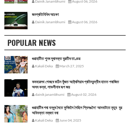
Dainik Janambhumi
August 06, 2026
জনপ্ৰতিনিধিৰ আচৰণ
Dainik Janambhumi
August 06, 2026
POPULAR NEWS
গুৱাহাটীত পুনৰ সুৰাসক্ত যুৱতীৰ তাণ্ডৱ
Kakali Deka
March 27, 2025
কমনৱেলথ গেমছৰ কঠিন যুঁজত অষ্ট্ৰেলিয়াৰ প্ৰতিদ্বন্দ্বীৰ হাতত পৰাজিত
অসম কন্যা, লাভলীনাৰ ৰূপ জয়
dainik janambhumi
August 02, 2026
গুৱাহাটীৰ পৰা বন্ধুৰ সৈতে ফুৰিবলৈ গৈছিল শ্বিলঙলৈ! আদবাটতে মৃত্যু যুৱ
অধিবক্তা নম্ৰতা বৰা
Kakali Deka
June 04, 2025