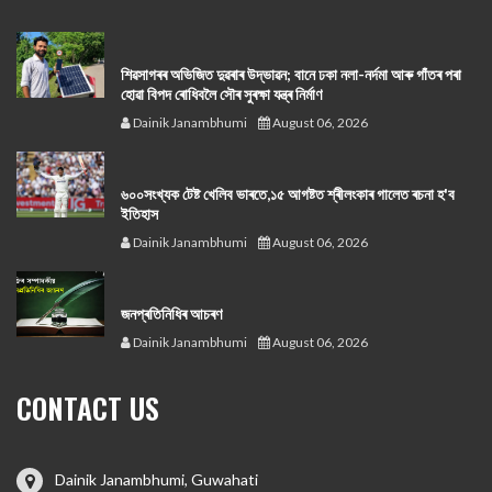
শিৱসাগৰৰ অভিজিত দুৱৰাৰ উদ্ভাৱন; বানে ঢকা নলা-নৰ্দমা আৰু গাঁতৰ পৰা
হোৱা বিপদ ৰোধিবলৈ সৌৰ সুৰক্ষা যন্ত্ৰ নিৰ্মাণ
Dainik Janambhumi
August 06, 2026
৬০০সংখ্যক টেষ্ট খেলিব ভাৰতে,১৫ আগষ্টত শ্ৰীলংকাৰ গালেত ৰচনা হ'ব
ইতিহাস
Dainik Janambhumi
August 06, 2026
জনপ্ৰতিনিধিৰ আচৰণ
Dainik Janambhumi
August 06, 2026
CONTACT US
Dainik Janambhumi, Guwahati