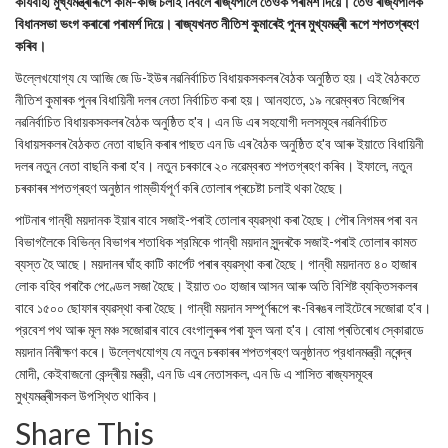
কাৰ্যবাহী মুখ্যমন্ত্ৰীৰূপে কাম-কাজ চলাই নিবলৈ ৰাজ্যপালে তেওঁক পৰামৰ্শ দিয়ে। তেওঁ ৰাজ্যপালক
বিধানসভা ভংগ কৰাৰো পৰামৰ্শ দিয়ে। ৰাজ্যখনত নীতিশ কুমাৰেই পুনৰ মুখ্যমন্ত্ৰী ৰূপে শপতগ্ৰহণ
কৰিব।
উল্লেখযোগ্য যে আজি জে ডি-ইউৰ নৱনিৰ্বাচিত বিধায়কসকলৰ বৈঠক অনুষ্ঠিত হয়। এই বৈঠকতে
নীতিশ কুমাৰক পুনৰ বিধায়িনী দলৰ নেতা নির্বাচিত কৰা হয়। আনহাতে, ১৯ নৱেম্বৰত বিজেপিৰ
নৱনিৰ্বাচিত বিধায়কসকলৰ বৈঠক অনুষ্ঠিত হ'ব। এন ডি এৰ সহযোগী দলসমূহৰ নৱনিৰ্বাচিত
বিধায়সকলৰ বৈঠকত নেতা বাছনি কৰাৰ পাছত এন ডি এৰ বৈঠক অনুষ্ঠিত হ'ব আৰু ইয়াতে বিধায়িনী
দলৰ নতুন নেতা বাছনি কৰা হ'ব। নতুন চৰকাৰে ২০ নৱেম্বৰত শপতগ্ৰহণ কৰিব। ইফালে, নতুন
চৰকাৰৰ শপতগ্ৰহণ অনুষ্ঠান গাম্ভীৰ্যপূৰ্ণ কৰি তোলাৰ প্ৰচেষ্টা চলাই থকা হৈছে।
পাটনাৰ গান্ধী ময়দানক ইয়াৰ বাবে সজাই-পৰাই তোলাৰ ব্যৱস্থা কৰা হৈছে। পৌৰ নিগমৰ পৰা বন
বিভাগলৈকে বিভিন্ন বিভাগৰ শতাধিক শ্রমিকে গান্ধী ময়দান সুন্দৰকৈ সজাই-পৰাই তোলাৰ কামত
ব্যস্ত হৈ আছে। ময়দানৰ ঘাঁহ কাটি কার্পেট পৰাৰ ব্যৱস্থা কৰা হৈছে। গান্ধী ময়দানত ৪০ হাজাৰ
লোক বহিব পৰাকৈ পেণ্ডেল সজা হৈছে। ইয়াত ৩০ হাজাৰ আসন আৰু অতি বিশিষ্ট ব্যক্তিসকলৰ
বাবে ১৫০০ ছোফাৰ ব্যৱস্থা কৰা হৈছে। গান্ধী ময়দান সম্পূৰ্ণৰূপে ৰং-বিৰঙৰ লাইটেৰে সজোৱা হ'ব।
প্রবেশ পথ আৰু মূল মঞ্চ সজোৱাৰ বাবে বেংগালুৰুৰ পৰা ফুল অনা হ'ব। বোমা প্ৰতিৰোধ স্কোৱাডে
ময়দান নিৰীক্ষণ কৰে। উল্লেখযোগ্য যে নতুন চৰকাৰৰ শপতগ্ৰহণ অনুষ্ঠানত প্রধানমন্ত্রী নৰেন্দ্ৰ
মোদী, কেইবাজনো কেন্দ্ৰীয় মন্ত্রী, এন ডি এৰ নেতাসকল, এন ডি এ শাসিত ৰাজ্যসমূহৰ
মুখ্যমন্ত্ৰীসকল উপস্থিত থাকিব।
Share This