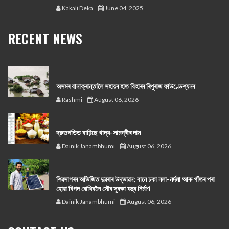
Kakali Deka
June 04, 2025
RECENT NEWS
অসমৰ বানাক্ৰান্তালৈ সহায়ৰ হাত বিহাৰৰ ৰিপুৰাজ ফাউণ্ডেশ্যনৰ
Rashmi
August 06, 2026
দ্রুতগতিত বাঢ়িছে খাদ্য-সামগ্ৰীৰ দাম
Dainik Janambhumi
August 06, 2026
শিৱসাগৰৰ অভিজিত দুৱৰাৰ উদ্ভাৱন; বানে ঢকা নলা-নৰ্দমা আৰু গাঁতৰ পৰা
হোৱা বিপদ ৰোধিবলৈ সৌৰ সুৰক্ষা যন্ত্ৰ নিৰ্মাণ
Dainik Janambhumi
August 06, 2026