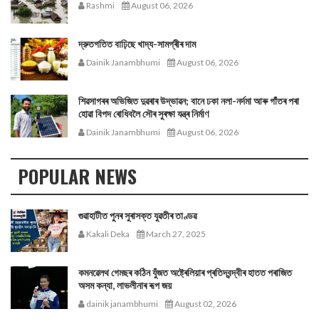
Rashmi
August 06, 2026
দ্রুতগতিত বাঢ়িছে খাদ্য-সামগ্ৰীৰ দাম
Dainik Janambhumi
August 06, 2026
শিৱসাগৰৰ অভিজিত দুৱৰাৰ উদ্ভাৱন; বানে ঢকা নলা-নৰ্দমা আৰু গাঁতৰ পৰা
হোৱা বিপদ ৰোধিবলৈ সৌৰ সুৰক্ষা যন্ত্ৰ নিৰ্মাণ
Dainik Janambhumi
August 06, 2026
POPULAR NEWS
গুৱাহাটীত পুনৰ সুৰাসক্ত যুৱতীৰ তাণ্ডৱ
Kakali Deka
March 27, 2025
কমনৱেলথ গেমছৰ কঠিন যুঁজত অষ্ট্ৰেলিয়াৰ প্ৰতিদ্বন্দ্বীৰ হাতত পৰাজিত
অসম কন্যা, লাভলীনাৰ ৰূপ জয়
dainik janambhumi
August 02, 2026