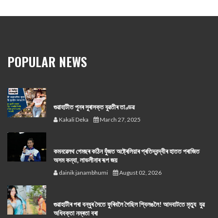
POPULAR NEWS
গুৱাহাটীত পুনৰ সুৰাসক্ত যুৱতীৰ তাণ্ডৱ
Kakali Deka
March 27, 2025
কমনৱেলথ গেমছৰ কঠিন যুঁজত অষ্ট্ৰেলিয়াৰ প্ৰতিদ্বন্দ্বীৰ হাতত পৰাজিত
অসম কন্যা, লাভলীনাৰ ৰূপ জয়
dainik janambhumi
August 02, 2026
গুৱাহাটীৰ পৰা বন্ধুৰ সৈতে ফুৰিবলৈ গৈছিল শ্বিলঙলৈ! আদবাটতে মৃত্যু যুৱ
অধিবক্তা নম্ৰতা বৰা