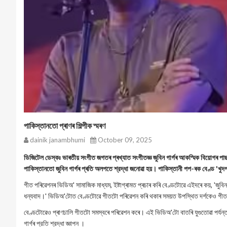
পাকিস্তানতো প্ৰাণৰ শিল্পীক স্মৰণ
dainik janambhumi
October 09, 2025
ডিজিটেল ডেস্কঃ ভাৰতীয় সংগীত জগতৰ প্ৰখ্যাত সংগীতজ্ঞ জুবিন গাৰ্গৰ আকস্মিক বিয়োগৰ পাছত 
পাকিস্তানতো জুবিন গাৰ্গৰ প্ৰতি অলপতে শ্রদ্ধা জনোৱা হয়। পাকিস্তানী পপ-ৰক বেণ্ড 'খুদগ
গীত পৰিৱেশনৰ ভিডিঅ' সামাজিক মাধ্যম, ইষ্টাগ্ৰামত প্ৰচাৰ কৰি বেণ্ডটোৱে এইদৰে কয়, 'জুব
ধন্যবাদ।' ভিডিঅ'টোত বেণ্ডটোৱে গীতটো পৰিৱেশন কৰি থকাৰ সময়ত উপস্থিত দর্শকেও গীত
বেণ্ডটোৱেও প্ৰাণঢালি গীতটো সমস্বৰে পৰিৱেশন কৰে। এই ভিডিঅ'টো বাতৰি যুগুতোৱা পর্যন্
গাৰ্গৰ প্রতি শ্রদ্ধা জ্ঞাপন ।