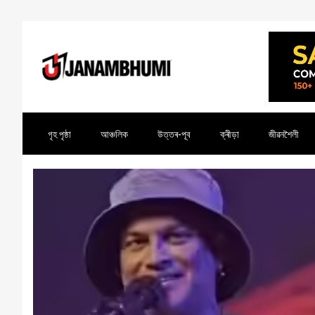
গৃহ পৃষ্ঠা
আঞ্চলিক
উত্তৰ-পূব
ক্ৰীড়া
জীৱনশৈলী