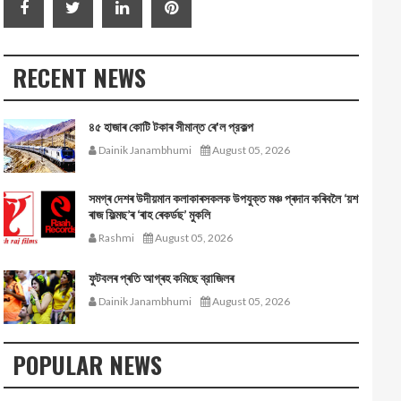
RECENT NEWS
৪৫ হাজাৰ কোটি টকাৰ সীমান্ত ৰে'ল প্রকল্প
Dainik Janambhumi
August 05, 2026
সমগ্ৰ দেশৰ উদীয়মান কলাকাৰসকলক উপযুক্ত মঞ্চ প্ৰদান কৰিবলৈ ‘য়শ
ৰাজ ফিল্মছ’ৰ ‘ৰাহ ৰেকৰ্ডছ’ মুকলি
Rashmi
August 05, 2026
ফুটবলৰ প্ৰতি আগ্ৰহ কমিছে ব্রাজিলৰ
Dainik Janambhumi
August 05, 2026
POPULAR NEWS