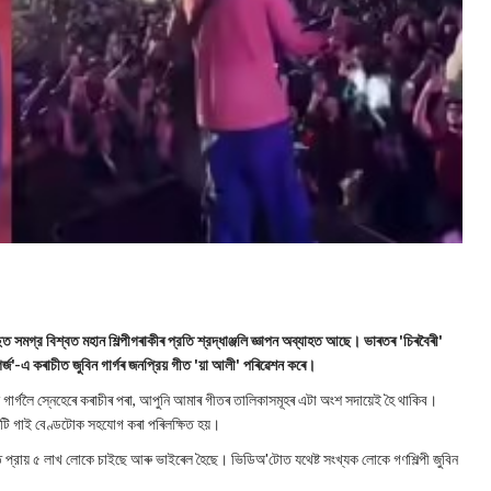
সমগ্র বিশ্বত মহান শিল্পীগৰাকীৰ প্রতি শ্রদ্ধাঞ্জলি জ্ঞাপন অব্যাহত আছে। ভাৰতৰ 'চিৰবৈৰী'
ৰ্জ'-এ কৰাচীত জুবিন গাৰ্গৰ জনপ্রিয় গীত 'য়া আলী' পৰিৱেশন কৰে।
িন গাৰ্গলৈ স্নেহেৰে কৰাচীৰ পৰা, আপুনি আমাৰ গীতৰ তালিকাসমূহৰ এটা অংশ সদায়েই হৈ থাকিব।
টি গাই বেণ্ডটোক সহযোগ কৰা পৰিলক্ষিত হয়।
ত প্রায় ৫ লাখ লোকে চাইছে আৰু ভাইৰেল হৈছে। ভিডিঅ'টোত যথেষ্ট সংখ্যক লোকে গণশিল্পী জুবিন