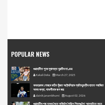
POPULAR NEWS
গুৱাহাটীত পুনৰ সুৰাসক্ত যুৱতীৰ তাণ্ডৱ
Kakali Deka
March 27, 2025
কমনৱেলথ গেমছৰ কঠিন যুঁজত অষ্ট্ৰেলিয়াৰ প্ৰতিদ্বন্দ্বীৰ হাতত পৰাজিত
অসম কন্যা, লাভলীনাৰ ৰূপ জয়
dainik janambhumi
August 02, 2026
গুৱাহাটীৰ পৰা বন্ধুৰ সৈতে ফুৰিবলৈ গৈছিল শ্বিলঙলৈ! আদবাটতে মৃত্যু