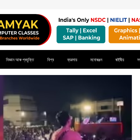
বিজ্ঞান আৰু প্ৰযুক্তি
বিশ্ব
ব্যৱসায়
মনোৰঞ্জন
ৰাষ্ট্ৰীয়
সম