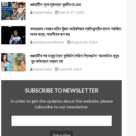
গুৱাহাটীত পুনৰ সুৰাসক্ত যুৱতীৰ তাণ্ডৱ
Kakali Deka
March 27, 2025
কমনৱেলথ গেমছৰ কঠিন যুঁজত অষ্ট্ৰেলিয়াৰ প্ৰতিদ্বন্দ্বীৰ হাতত পৰাজিত
অসম কন্যা, লাভলীনাৰ ৰূপ জয়
dainik janambhumi
August 02, 2026
গুৱাহাটীৰ পৰা বন্ধুৰ সৈতে ফুৰিবলৈ গৈছিল শ্বিলঙলৈ! আদবাটতে মৃত্যু
যুৱ অধিবক্তা নম্ৰতা বৰা
Kakali Deka
June 04, 2025
SUBSCRIBE TO NEWSLETTER
In order to get the updates about the website, please
subscribe to our newsletter.