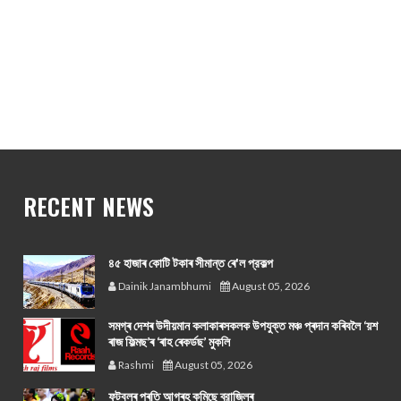
RECENT NEWS
৪৫ হাজাৰ কোটি টকাৰ সীমান্ত ৰে'ল প্রকল্প
Dainik Janambhumi
August 05, 2026
সমগ্ৰ দেশৰ উদীয়মান কলাকাৰসকলক উপযুক্ত মঞ্চ প্ৰদান কৰিবলৈ ‘য়শ
ৰাজ ফিল্মছ’ৰ ‘ৰাহ ৰেকৰ্ডছ’ মুকলি
Rashmi
August 05, 2026
ফুটবলৰ প্ৰতি আগ্ৰহ কমিছে ব্রাজিলৰ