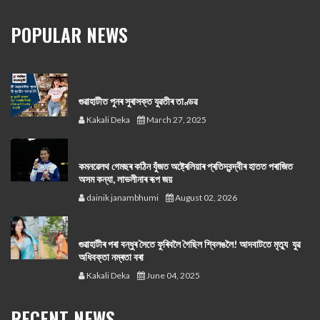
POPULAR NEWS
গুৱাহাটীত পুনৰ সুৰাসক্ত যুৱতীৰ তাণ্ডৱ
Kakali Deka
March 27, 2025
কমনৱেলথ গেমছৰ কঠিন যুঁজত অষ্ট্ৰেলিয়াৰ প্ৰতিদ্বন্দ্বীৰ হাতত পৰাজিত
অসম কন্যা, লাভলীনাৰ ৰূপ জয়
dainik janambhumi
August 02, 2026
গুৱাহাটীৰ পৰা বন্ধুৰ সৈতে ফুৰিবলৈ গৈছিল শ্বিলঙলৈ! আদবাটতে মৃত্যু যুৱ
অধিবক্তা নম্ৰতা বৰা
Kakali Deka
June 04, 2025
RECENT NEWS