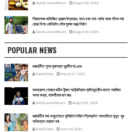
Dainik Janambhumi
August 06, 2026
শিৱসাগৰৰ অভিজিত দুৱৰাৰ উদ্ভাৱন; বানে ঢকা নলা-নৰ্দমা আৰু গাঁতৰ পৰা
হোৱা বিপদ ৰোধিবলৈ সৌৰ সুৰক্ষা যন্ত্ৰ নিৰ্মাণ
Dainik Janambhumi
August 06, 2026
POPULAR NEWS
গুৱাহাটীত পুনৰ সুৰাসক্ত যুৱতীৰ তাণ্ডৱ
Kakali Deka
March 27, 2025
কমনৱেলথ গেমছৰ কঠিন যুঁজত অষ্ট্ৰেলিয়াৰ প্ৰতিদ্বন্দ্বীৰ হাতত পৰাজিত
অসম কন্যা, লাভলীনাৰ ৰূপ জয়
dainik janambhumi
August 02, 2026
গুৱাহাটীৰ পৰা বন্ধুৰ সৈতে ফুৰিবলৈ গৈছিল শ্বিলঙলৈ! আদবাটতে মৃত্যু যুৱ
অধিবক্তা নম্ৰতা বৰা
Kakali Deka
June 04, 2025