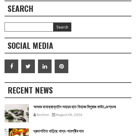
SEARCH
SOCIAL MEDIA
RECENT NEWS
অসমৰ বানাক্ৰান্তালৈ সহায়ৰ হাত বিহাৰৰ ৰিপুৰাজ ফাউণ্ডেশ্যনৰ
Rashmi
August 06, 2026
দ্রুতগতিত বাঢ়িছে খাদ্য-সামগ্ৰীৰ দাম