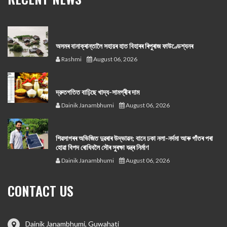
অসমৰ বানাক্ৰান্তালৈ সহায়ৰ হাত বিহাৰৰ ৰিপুৰাজ ফাউণ্ডেশ্যনৰ
Rashmi
August 06, 2026
দ্রুতগতিত বাঢ়িছে খাদ্য-সামগ্ৰীৰ দাম
Dainik Janambhumi
August 06, 2026
শিৱসাগৰৰ অভিজিত দুৱৰাৰ উদ্ভাৱন; বানে ঢকা নলা-নৰ্দমা আৰু গাঁতৰ পৰা
হোৱা বিপদ ৰোধিবলৈ সৌৰ সুৰক্ষা যন্ত্ৰ নিৰ্মাণ
Dainik Janambhumi
August 06, 2026
CONTACT US
Dainik Janambhumi, Guwahati