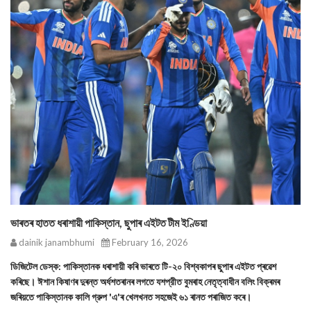
ভাৰতৰ হাতত ধৰাশায়ী পাকিস্তান, ছুপাৰ এইটত টীম ইণ্ডিয়া
dainik janambhumi
February 16, 2026
ডিজিটেল ডেস্ক: পাকিস্তানক ধৰাশায়ী কৰি ভাৰতে টি-২০ বিশ্বকাপৰ ছুপাৰ এইটত প্ৰৱেশ
কৰিছে। ঈশান কিষাণৰ দুৰন্ত অর্ধশতৰানৰ লগতে যশপ্রীত বুমৰাহ নেতৃত্বাধীন বলিং বিক্ৰমৰ
জৰিয়তে পাকিস্তানক কালি গ্রুপ 'এ'ৰ খেলখনত সহজেই ৬১ ৰানত পৰাজিত কৰে।