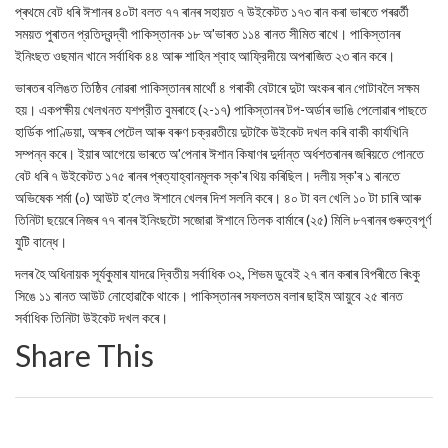
প্ৰথমে বেট ধৰি ঈশানৰ ৪০টা বলত ৭৭ ৰানৰ সহায়ত ৭ উইকেটত ১৭৩ ৰান কৰা ভাৰতে পৰৱৰ্তী
সময়ত পুৰাতন প্রতিদ্বন্দ্বী পাকিস্তানক ১৮ অ'ভাৰত ১১৪ ৰানত সীমিত ৰাখে। পাকিস্তানৰ
ইনিংছত ওছমান খানে সর্বাধিক ৪৪ আৰু শাহিন শ্বাহ আফ্রিদীয়ে অপৰাজিত ২৩ ৰান কৰে।
ভাৰতৰ বলিঙত তিষ্ঠিব নোৱৰা পাকিস্তানৰ মাথোঁ ৪ গৰাকী বেটাৰে দুটা অংকৰ ৰান গোটাবলৈ সক্ষম
হয়। একপক্ষীয় খেলখনত যশপ্রীত বুমৰাহে (২-১৭) পাকিস্তানৰ টপ-অৰ্ডাৰ ভাঙি পেলোৱাৰ পাছতে
হার্ডিক পাণ্ডিয়া, অক্ষৰ পেটেল আৰু বৰুণ চক্রৱতীয়ে দুটাকৈ উইকেট দখল কৰি বাকী কাৰ্যখিনি
সম্পন্ন কৰে। ইয়াৰ আগেয়ে ভাৰতে অ'পেনাৰ ঈশান কিষাণৰ দুৰ্দান্ত অর্ধশতৰানৰ জৰিয়তে পোনতে
বেট ধৰি ৭ উইকেটত ১৭৫ ৰানৰ প্ৰত্যাহ্বানমূলক স্ক'ৰ থিয় কৰিছিল। দলীয় স্ক'ৰ ১ ৰানতে
অভিষেক শৰ্মা (০) আউট হ'লেও ঈশানে খেলৰ দিশ সলনি কৰে। ৪০ টা বল খেলি ১০ টা চাৰি আৰু
তিনিটা ছয়েৰে নিজৰ ৭৭ ৰানৰ ইনিংছটো সজোৱা ঈশানে তিলক বার্মাৰে (২৫) মিলি ৮৭ৰানৰ গুৰুত্বপূৰ্ণ
যুটি বান্ধে।
দলৰ হৈ অধিনায়ক সূর্যকুমাৰ যাদৱে দ্বিতীয় সর্বাধিক ৩২, শিভম ডুবেই ২৭ ৰান কৰাৰ বিপৰীতে ৰিংকু
সিঙে ১১ ৰানত আউট নোহোৱাকৈ থাকে। পাকিস্তানৰ সফলতম বলাৰ ছাইম আয়ুবে ২৫ ৰানত
সৰ্বাধিক তিনিটা উইকেট দখল কৰে।
Share This