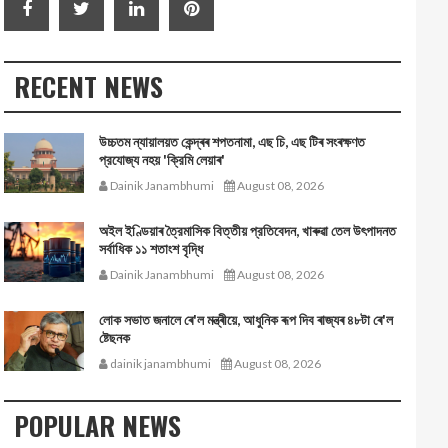
RECENT NEWS
উচ্চতম ন্যায়ালয়ত কেন্দ্ৰৰ শপতনামা, এছ চি, এছ টিৰ সংৰক্ষণত
প্রযোজ্য নহয় 'ক্রিমি লেয়াৰ'
Dainik Janambhumi
August 08, 2026
অইল ইণ্ডিয়াৰ ত্রৈমাসিক বিত্তীয় প্রতিবেদন, খাৰুৱা তেল উৎপাদনত
সর্বাধিক ১১ শতাংশ বৃদ্ধি
Dainik Janambhumi
August 08, 2026
লোক সভাত জনালে ৰে'ল মন্ত্ৰীয়ে, আধুনিক ৰূপ দিব ৰাজ্যৰ ৪৮টা ৰে'ল
ষ্টেছনক
dainik janambhumi
August 08, 2026
POPULAR NEWS