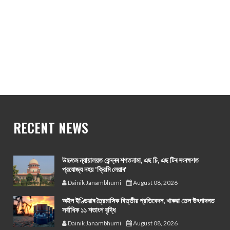
RECENT NEWS
উচ্চতম ন্যায়ালয়ত কেন্দ্ৰৰ শপতনামা, এছ চি, এছ টিৰ সংৰক্ষণত
প্রযোজ্য নহয় 'ক্রিমি লেয়াৰ'
Dainik Janambhumi
August 08, 2026
অইল ইণ্ডিয়াৰ ত্রৈমাসিক বিত্তীয় প্রতিবেদন, খাৰুৱা তেল উৎপাদনত
সর্বাধিক ১১ শতাংশ বৃদ্ধি
Dainik Janambhumi
August 08, 2026