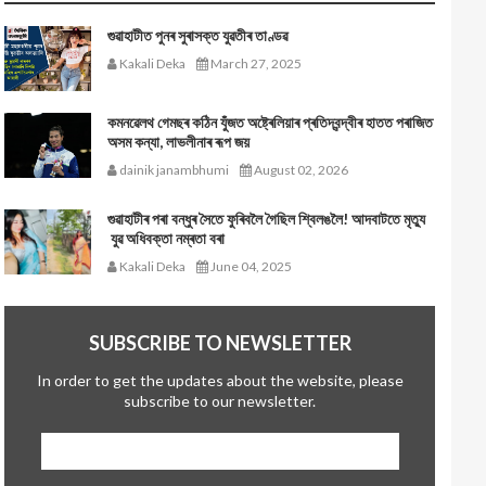
গুৱাহাটীত পুনৰ সুৰাসক্ত যুৱতীৰ তাণ্ডৱ
Kakali Deka
March 27, 2025
কমনৱেলথ গেমছৰ কঠিন যুঁজত অষ্ট্ৰেলিয়াৰ প্ৰতিদ্বন্দ্বীৰ হাতত পৰাজিত
অসম কন্যা, লাভলীনাৰ ৰূপ জয়
dainik janambhumi
August 02, 2026
গুৱাহাটীৰ পৰা বন্ধুৰ সৈতে ফুৰিবলৈ গৈছিল শ্বিলঙলৈ! আদবাটতে মৃত্যু
যুৱ অধিবক্তা নম্ৰতা বৰা
Kakali Deka
June 04, 2025
SUBSCRIBE TO NEWSLETTER
In order to get the updates about the website, please
subscribe to our newsletter.