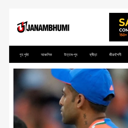
গৃহ পৃষ্ঠা
আঞ্চলিক
উত্তৰ-পূব
ক্ৰীড়া
জীৱনশৈলী