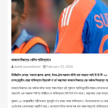
ভাৰতৰ বিৰুদ্ধে খেলিব পাকিস্তানে
dainik janambhumi
February 10, 2026
ডিজিটেল ডেস্ক: সকলো জল্পনা-কল্পনা, উৎকণ্ঠাৰ অৱসান ঘটাই যথা সময়তে আই চি চি টি-২০ ব
চাপৰ সন্মুখীন হোৱা পাকিস্তান ক্রিকেট ব'র্ডে অৱশেষত ভাৰতৰ বিৰুদ্ধে মেচ বৰ্জনৰ সিদ্ধান্ত 
ভাৰতৰ বিৰুদ্ধে মেচ বৰ্জনৰ নাটক অন্ত পৰাৰ পাছত দুই পুৰাতন প্রতিদ্বন্দ্বীৰ মাজৰ খেলখনৰ
পাছতেই এক প্ৰকাৰ স্পষ্ট হৈ পৰিছিল যে পাকিস্তানে ইউ টার্ন ল'ব পাৰে। অৱশেষত সেয়া বাস
মূৰকত ১৫ ফেব্ৰুৱাৰীত শ্রীলংকাত মুখামুখি হ'ব ভাৰত আৰু পাকিস্তান। উল্লেখযোগ্য যে যোৱ
তেওঁলোক খেলপথাৰত অৱতীর্ণ নহয়। বাংলাদেশ বিশ্ব কাপৰ পৰা বাদ পৰাৰ পাছতেই পাকিস্তানে