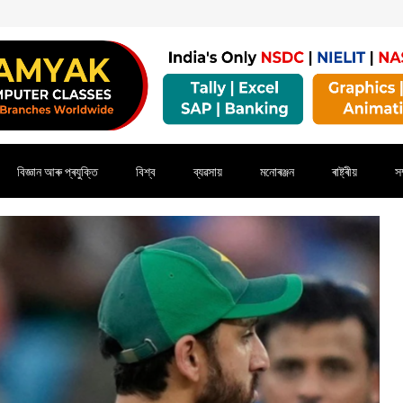
বিজ্ঞান আৰু প্ৰযুক্তি
বিশ্ব
ব্যৱসায়
মনোৰঞ্জন
ৰাষ্ট্ৰীয়
সম