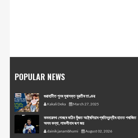
POPULAR NEWS
গুৱাহাটীত পুনৰ সুৰাসক্ত যুৱতীৰ তাণ্ডৱ
Kakali Deka
March 27, 2025
কমনৱেলথ গেমছৰ কঠিন যুঁজত অষ্ট্ৰেলিয়াৰ প্ৰতিদ্বন্দ্বীৰ হাতত পৰাজিত
অসম কন্যা, লাভলীনাৰ ৰূপ জয়
dainik janambhumi
August 02, 2026