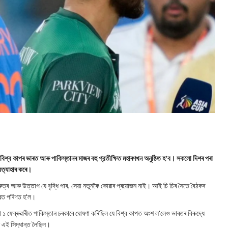
িশ্ব কাপৰ ভাৰত আৰু পাকিস্তানৰ মাজৰ বহু প্রতীক্ষিত মহাৰণখন অনুষ্ঠিত হ'ব। সকলো দিশৰ পৰা
প্রত্যাহাৰ কৰে।
 গুৰুত্ব আৰু উত্তাপ যে বৃদ্ধি পাব, সেয়া নতুনকৈ কোৱাৰ প্ৰয়োজন নাই। আই চি চিৰ সৈতে বৈঠকৰ
্তৱত পৰিণত হ'ল।
া ১ ফেব্ৰুৱাৰীত পাকিস্তান চৰকাৰে ঘোষণা কৰিছিল যে বিশ্ব কাপত অংশ ল'লেও ভাৰতৰ বিৰুদ্ধে
 এই সিদ্ধান্ত লৈছিল।