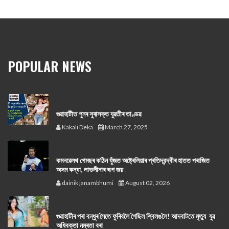
POPULAR NEWS
গুৱাহাটীত পুনৰ সুৰাসক্ত যুৱতীৰ তাণ্ডৱ
Kakali Deka
March 27, 2025
কমনৱেলথ গেমছৰ কঠিন যুঁজত অষ্ট্ৰেলিয়াৰ প্ৰতিদ্বন্দ্বীৰ হাতত পৰাজিত
অসম কন্যা, লাভলীনাৰ ৰূপ জয়
dainik janambhumi
August 02, 2026
গুৱাহাটীৰ পৰা বন্ধুৰ সৈতে ফুৰিবলৈ গৈছিল শ্বিলঙলৈ! আদবাটতে মৃত্যু যুৱ
অধিবক্তা নম্ৰতা বৰা