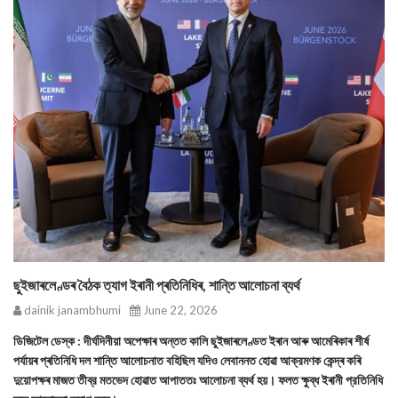
ছুইজাৰলেণ্ডৰ বৈঠক ত্যাগ ইৰানী প্ৰতিনিধিৰ, শান্তি আলোচনা ব্যর্থ
dainik janambhumi
June 22, 2026
ডিজিটেল ডেস্ক : দীর্ঘদিনীয়া অপেক্ষাৰ অন্তত কালি ছুইজাৰলেণ্ডত ইৰান আৰু আমেৰিকাৰ শীৰ্ষ
পৰ্যায়ৰ প্ৰতিনিধি দল শান্তি আলোচনাত বহিছিল যদিও লেবাননত হোৱা আক্রমণক কেন্দ্ৰ কৰি
দুয়োপক্ষৰ মাজত তীব্র মতভেদ হোৱাত আপাততঃ আলোচনা ব্যর্থ হয়। ফলত ক্ষুব্ধ ইৰানী প্রতিনিধি