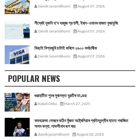
Dainik Janambhumi
August 07, 2026
শীঘ্ৰেই মুকলি হ'ব হৰমুজ প্রণালী, ইৰান-ওমানৰ মাজত বুজাবুজি
Dainik Janambhumi
August 07, 2026
ভিছাই বিশ্বজুৰি চাটাই কৰিলে ২৬০০ কৰ্মচাৰীক
Dainik Janambhumi
August 07, 2026
POPULAR NEWS
গুৱাহাটীত পুনৰ সুৰাসক্ত যুৱতীৰ তাণ্ডৱ
Kakali Deka
March 27, 2025
কমনৱেলথ গেমছৰ কঠিন যুঁজত অষ্ট্ৰেলিয়াৰ প্ৰতিদ্বন্দ্বীৰ হাতত পৰাজিত
অসম কন্যা, লাভলীনাৰ ৰূপ জয়
dainik janambhumi
August 02, 2026