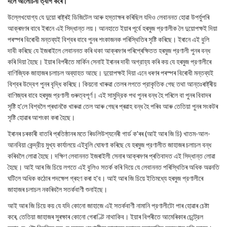
দলে আলোচনা ত্যাগ কৰে।
উল্লেখযোগ্য যে দুয়ো ৰাষ্ট্ৰই ডিজিটেল আৰু হস্তাক্ষৰ কৰিছিল যদিও লেবাননত হোৱা উপর্যুপৰি
আক্ৰমণৰ বাবে ইৰানে এই সিদ্ধান্ত লয়। আনহাতে ইয়াৰ পূৰ্বে হৰমুজ প্রণালীক লৈ দুয়োপক্ষই দিয়া
পৰস্পৰ বিৰোধী মন্তব্যই বিশ্বৰ বাবে পুনৰ শংকাজনক পৰিস্থিতিৰ সৃষ্টি কৰিছে। ইৰানে এই বুলি
দাবী কৰিছে যে ইজৰাইলে লেবাননত কৰি থকা আক্ৰমণৰ পৰিপ্ৰেক্ষিতত হৰমুজ প্রণালী পুনৰ বন্ধ
কৰি দিয়া হৈছে। ইয়াৰ বিপৰীতে মার্কিন সেনাই ইৰানৰ দাবী অগ্রাহ্য কৰি কয় যে হৰমুজ প্রণালীৰে
বাণিজ্যিক জাহাজৰ চলাচল অব্যাহত আছে। দুয়োপক্ষই দিয়া এনে ধৰণৰ পৰস্পৰ বিৰোধী মন্তব্যই
বিশ্বৰ উদ্বেগ পুনৰ বৃদ্ধি কৰিছে। কিয়নো খাৰুৱা তেলৰ লগতে প্রাকৃতিক গেছ তথা আন্তঃৰাষ্ট্ৰীয়
বাণিজ্যৰ বাবে হৰমুজ প্রণালী গুৰুত্বপূর্ণ। এই সামুদ্রিক পথ পুনৰ বন্ধ হৈ পৰিলে বা পুনৰ বিবাদৰ
সৃষ্টি হ'লে বিশ্বলৈ প্ৰধানকৈ খাৰুৱা তেল আৰু গেছৰ প্ৰৱাহ বন্ধ হৈ পৰিব আৰু তেতিয়া পুনৰ সংকটৰ
সৃষ্টি হোৱাৰ আশংকা কৰা হৈছে।
ইৰানৰ চৰকাৰী বাতৰি প্ৰতিষ্ঠানৰ মতে ৰিভলিউশ্যনেৰী গার্ড ক'ৰৰ (আই আৰ জি চি) খাতম-আল-
আনবিয়া কেন্দ্রীয় মুখ্য কার্যালয়ে এইবুলি ঘোষণা কৰিছে যে হৰমুজ প্রণালীত জাহাজৰ চলাচল বন্ধ
কৰিবলৈ লোৱা হৈছে। দক্ষিণ লেবাননত ইজৰাইলী সেনাৰ আক্ৰমণৰ প্ৰতিবাদত এই সিদ্ধান্ত লোৱা
হৈছে। আই আৰ জি চিয়ে লগতে এই বুলিও সতৰ্ক কৰি দিয়ে যে লেবাননত পৰিস্থিতিৰ অধিক অৱনতি
ঘটিলে অধিক কঠোৰ পদক্ষেপ গ্ৰহণ কৰা হ'ব। আই আৰ জি চিয়ে ইতিমধ্যে হৰমুজ প্রণালীৰে
জাহাজৰ চলাচল নকৰিবলৈ সতর্কবাণী শুনাইছে।
আই আৰ জি চিয়ে কয় যে যদি কোনো জাহাজে এই সতর্কবাণী নামানি প্রণালীটো পাৰ হোৱাৰ চেষ্টা
কৰে, তেতিয়া জাহাজৰ সুৰক্ষাৰ কোনো গেৰাণ্টি নাথাকিব। ইয়াৰ বিপৰীতে আমেৰিকাৰ চেন্ট্রেল