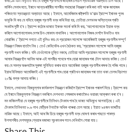
কমাণ্ডে এটা বিবৃতিত কয় যে হৰমুজ প্রণালীৰে জাহাজৰ চলাচল স্বাভাৱিক অৱস্থাত চলি আছে।
মার্কিন সেনাৰ মতে, ইৰানে আন্তঃৰাষ্ট্ৰীয় সাগৰীয় পথছোৱা নিয়ন্ত্ৰণ কৰি ৰখা নাই আৰু জাহাজৰ
পৰিবহণত স্বতন্ত্রতা অব্যাহত আছে। ইফালে, আমেৰিকাৰ ৰাষ্ট্ৰপতি ড'নাল্ড ট্রাম্পে ইৰানক পুনৰ
ভাবুকি দি কয় যে যদিহে হৰমুজ প্রণালী বন্ধ কৰি দিয়া হয়, তেতিয়া দেশখনৰ অস্তিত্বৰ প্ৰতি
সংকটৰ সৃষ্টি হ'ব। ট্রাম্পে কঠোৰ ভাষাত ইৰনক সতৰ্ক কৰি দি কয়, 'আপোনালোকে ইয়াক বন্ধ
কৰিলে আপোনালোকৰ দেশৰ চিন-মোকাম নাথাকিব। আপোনালোক নিজৰ দেশলৈ উভতিও যাব
নোৱাৰিব।' ট্রাম্পে লগতে এই বুলিও কয় যে প্রয়োজন সাপেক্ষে আমেৰিকাই হৰমুজ প্রণালীৰ সম্পূৰ্ণ
নিয়ন্ত্রণ নিজৰ হাতলৈ নিব। তেওঁ কেবিনেটৰ এখন বৈঠকত কয়, 'প্রয়োজন সাপেক্ষে আমি হৰমুজ
প্রণালী দখল কৰিম। যদি তেওঁলোকে চুক্তি নকৰে, তেতিয়া আমি প্রয়োজন সাপেক্ষে হৰমুজ প্রণালী
আমাৰ নিয়ন্ত্রণলৈ আনিম আৰু এই সাগৰীয় পথেৰে পাৰ হোৱা জাহাজৰ পৰা টোল আদায় কৰিম। তেওঁ
কয় যে সমগ্ৰ অঞ্চলটোৰ সুৰক্ষা সুনিশ্চিত কৰাৰ বাবে আমেৰিকা হৰমুজ প্রণালীৰ ৰক্ষক হৈ পৰিব পাৰে।
ইয়াৰ বিনিময়ত আমেৰিকাই এই প্রণালীৰে পাৰ হোৱা প্ৰতিখন জাহাজৰ পৰা তাত থকা তেলৰ হিচাপত
২০% শুল্ক আদায় কৰিব।
ইফালে, লেবাননত হিজবুল্লাৰ কাৰ্যকলাপ নিয়ন্ত্রণ কৰিবলৈ ট্রাম্পে ইৰানক পৰামৰ্শ দিয়ে। ট্রাম্পে কয়
যে ইৰানে হিজবুল্লাক নিয়ন্ত্রণ নকৰিলে দেশখনত শেষৰবাৰ কৰাতকৈও ভয়াৱহ আক্ৰমণ কৰা হ'ব।
মন কৰিবলগীয়া যে হৰমুজ প্রণালীৰে তিনিখন টেংকাৰ পাৰ হৈ ভাৰত অভিমুখে আগবাঢ়িছে। এই
টেংকাৰ তিনিখনত ৮.৬ লাখ মেট্রিক টনতকৈ অধিক খাৰুৱা তেল আছে। ইয়াত ৯৪জন ভাৰতীয়
নাৱিক আছে। ইফালে, আই আৰ জি চিয়ে হৰমুজ প্রণালী বন্ধ ঘোষণা কৰাৰ পাছতে পাৰস্য
উপসাগৰীয় দেশসমূহৰ শ্বেয়াৰ বজাৰত সূচকাংকৰ পতন দেখিবলৈ পোৱা যায়।
Share This