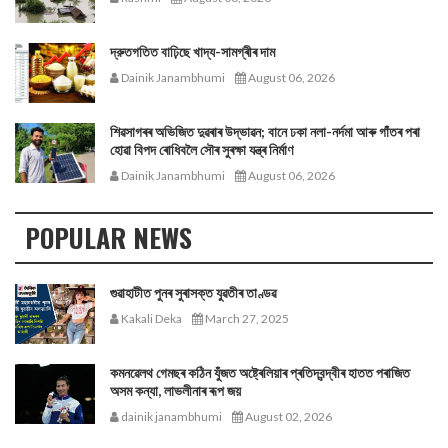
দ্রুতগতিত বাঢ়িছে খাদ্য-সামগ্ৰীৰ দাম
Dainik Janambhumi
August 06, 2026
শিৱসাগৰৰ অভিজিত দুৱৰাৰ উদ্ভাৱন; বানে ঢকা নলা-নৰ্দমা আৰু গাঁতৰ পৰা
হোৱা বিপদ ৰোধিবলৈ সৌৰ সুৰক্ষা যন্ত্ৰ নিৰ্মাণ
Dainik Janambhumi
August 06, 2026
POPULAR NEWS
গুৱাহাটীত পুনৰ সুৰাসক্ত যুৱতীৰ তাণ্ডৱ
Kakali Deka
March 27, 2025
কমনৱেলথ গেমছৰ কঠিন যুঁজত অষ্ট্ৰেলিয়াৰ প্ৰতিদ্বন্দ্বীৰ হাতত পৰাজিত
অসম কন্যা, লাভলীনাৰ ৰূপ জয়
dainik janambhumi
August 02, 2026