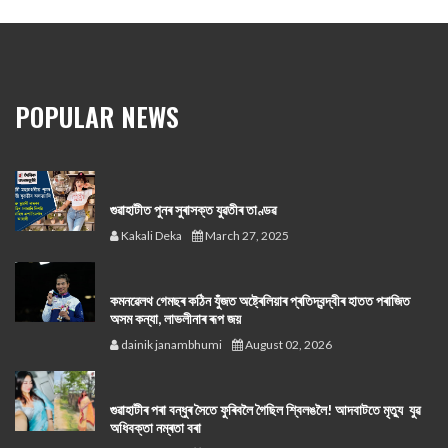
POPULAR NEWS
গুৱাহাটীত পুনৰ সুৰাসক্ত যুৱতীৰ তাণ্ডৱ
Kakali Deka
March 27, 2025
কমনৱেলথ গেমছৰ কঠিন যুঁজত অষ্ট্ৰেলিয়াৰ প্ৰতিদ্বন্দ্বীৰ হাতত পৰাজিত
অসম কন্যা, লাভলীনাৰ ৰূপ জয়
dainik janambhumi
August 02, 2026
গুৱাহাটীৰ পৰা বন্ধুৰ সৈতে ফুৰিবলৈ গৈছিল শ্বিলঙলৈ! আদবাটতে মৃত্যু যুৱ
অধিবক্তা নম্ৰতা বৰা