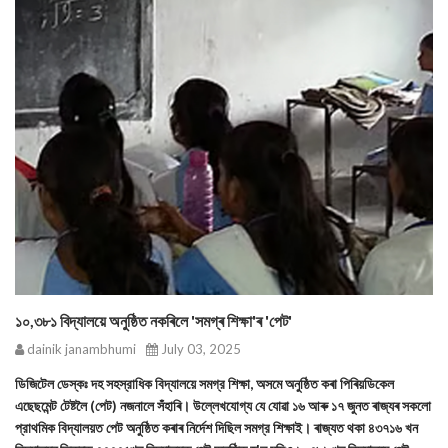
১০,৩৮১ বিদ্যালয়ে অনুষ্ঠিত নকৰিলে 'সমগ্ৰ শিক্ষা'ৰ 'পেট'
dainik janambhumi
July 03, 2025
ডিজিটেল ডেস্কঃ দহ সহস্রাধিক বিদ্যালয়ে সমগ্র শিক্ষা, অসমে অনুষ্ঠিত কৰা পিৰিয়ডিকেল
এছেছমেন্ট টেষ্টলৈ (পেট) নজনালে সঁহাৰি। উল্লেখযোগ্য যে যোৱা ১৬ আৰু ১৭ জুনত ৰাজ্যৰ সকলো
প্রাথমিক বিদ্যালয়ত পেট অনুষ্ঠিত কৰাৰ নিৰ্দেশ দিছিল সমগ্র শিক্ষাই। ৰাজ্যত থকা ৪৩৭১৬ খন