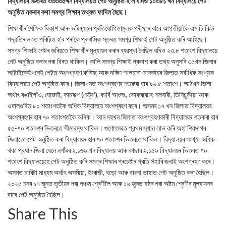
বিদ্যালয়ৰ ভিতৰত ৩৩৩৩৫খন বিদ্যালয়ত পেট অনুষ্ঠিত হ'ল যদিও ১০৩৮১ খন বিদ্যালয়ে পেট
অনুষ্ঠিত নকৰাৰ কথা সমগ্র শিক্ষাৰ তথ্যত ফাদিল হৈছে।
শিক্ষার্থীৰ শৈক্ষিক বিকাশ আৰু ভৱিষ্যতৰ প্ৰতিযোগিতামূলক পৰীক্ষাৰ বাবে আগতীয়াকৈ এম চি কিউ
পদ্ধতিৰ লগত পৰিচিত হ'ব পৰাকৈ প্ৰাথমিক স্তৰত সমগ্র শিক্ষাই পেট অনুষ্ঠিত কৰি আহিছে।
সমগ্র শিক্ষাই পেটৰ জৰিয়তে শিক্ষাৰ্থীৰ মূল্যায়ন কৰাৰ ব্যৱস্থা লৈছিল যদিও ২৩.৮ শতাংশ বিদ্যালয়ে
পেট অনুষ্ঠিত কৰাৰ পৰা বিৰত থাকিল। কালি সমগ্র শিক্ষাই প্ৰকাশ কৰা তথ্য অনুসৰি ৩৫খন জিলাৰ
আটাইকেইখনেই পেটত অংশগ্রহণ কৰিছে আৰু দক্ষিণ শালমাৰা-মানকাচৰ জিলাত সর্বাধিক সংখ্যক
বিদ্যালয়ত পেট অনুষ্ঠিত কৰে। জিলাখনত অংশগ্ৰহণৰ শতকৰা হাৰ ৯৬.৫ শতাংশ। আঠখন জিলা
অর্থাৎ বঙাইগাঁও, হোজাই, কামৰূপ (মেট্র'), কাৰ্বি আংলং, কোকৰাঝাৰ, নলবাৰী, তিনিচুকীয়া আৰু
ওদালগুৰিত ৮০ শতাংশতকৈ অধিক বিদ্যালয়ে অংশগ্ৰহণ কৰে। অসমৰ ১৭ খন জিলাত বিদ্যালয়ৰ
অংশগ্ৰহণৰ হাৰ ৭০ শতাংশতকৈ অধিক। আন দহখন জিলাত অংশগ্রহণকাৰী বিদ্যালয়ৰ শতকৰা হাৰ
৫৫-৭০ শতাংশৰ ভিতৰতে সীমাবদ্ধ থাকিল। গুণোৎসৱত প্রথম স্থান লাভ কৰি অহা শিৱসাগৰ
জিলাতো পেট অনুষ্ঠিত কৰা বিদ্যালয়ৰ হাৰ ৭০ শতাংশৰ ভিতৰতে থাকিল। বিদ্যালয়ৰ সংখ্যা অধিক
থকা প্রধান জিলা যেনে নগাঁৱৰ ২,১৬৯ খন বিদ্যালয় আৰু কাছাৰ ২,১৫৯ বিদ্যালয়ৰ ভিতৰত ৭০
শতাংশ বিদ্যালয়েহে পেট অনুষ্ঠিত কৰি সমগ্ৰ শিক্ষাৰ প্ৰচেষ্টাৰ প্ৰতি সঁহাৰি জনাই অংশগ্ৰহণ কৰে।
অসমত চাৰিটা মাধ্যম অর্থাৎ অসমীয়া, ইংৰাজী, বড়ো আৰু বাংলা ভাষাত পেট অনুষ্ঠিত কৰা হৈছিল।
২০২৫ চনৰ ১৭ জুনত তৃতীয়ৰ পৰা পঞ্চম শ্ৰেণীলৈ আৰু ১৬ জুনত ষষ্ঠৰ পৰা অষ্টম শ্ৰেণীৰ মূল্যায়নৰ
বাবে পেট অনুষ্ঠিত হৈছিল।
Share This