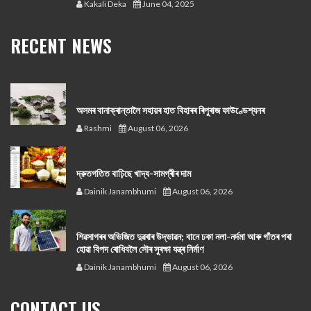
Kakali Deka
June 04, 2025
RECENT NEWS
অসমৰ বানাক্ৰান্তালৈ সহায়ৰ হাত বিহাৰৰ ৰিপুৰাজ ফাউণ্ডেশ্যনৰ
Rashmi
August 06, 2026
দ্রুতগতিত বাঢ়িছে খাদ্য-সামগ্ৰীৰ দাম
Dainik Janambhumi
August 06, 2026
শিৱসাগৰৰ অভিজিত দুৱৰাৰ উদ্ভাৱন; বানে ঢকা নলা-নৰ্দমা আৰু গাঁতৰ পৰা
হোৱা বিপদ ৰোধিবলৈ সৌৰ সুৰক্ষা যন্ত্ৰ নিৰ্মাণ
Dainik Janambhumi
August 06, 2026
CONTACT US