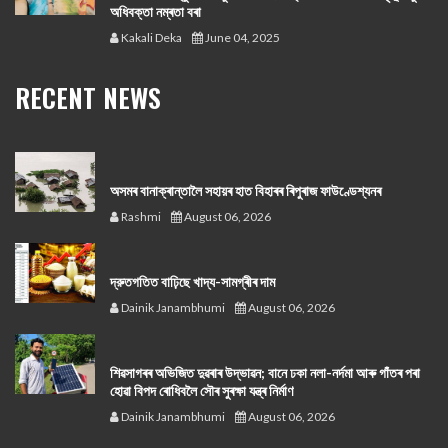
অধিবক্তা নম্ৰতা বৰা
Kakali Deka
June 04, 2025
RECENT NEWS
অসমৰ বানাক্ৰান্তালৈ সহায়ৰ হাত বিহাৰৰ ৰিপুৰাজ ফাউণ্ডেশ্যনৰ
Rashmi
August 06, 2026
দ্রুতগতিত বাঢ়িছে খাদ্য-সামগ্ৰীৰ দাম
Dainik Janambhumi
August 06, 2026
শিৱসাগৰৰ অভিজিত দুৱৰাৰ উদ্ভাৱন; বানে ঢকা নলা-নৰ্দমা আৰু গাঁতৰ পৰা
হোৱা বিপদ ৰোধিবলৈ সৌৰ সুৰক্ষা যন্ত্ৰ নিৰ্মাণ
Dainik Janambhumi
August 06, 2026