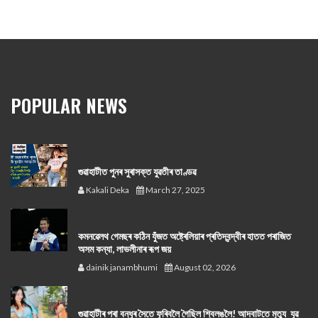
POPULAR NEWS
গুৱাহাটীত পুনৰ সুৰাসক্ত যুৱতীৰ তাণ্ডৱ
Kakali Deka
March 27, 2025
কমনৱেলথ গেমছৰ কঠিন যুঁজত অষ্ট্ৰেলিয়াৰ প্ৰতিদ্বন্দ্বীৰ হাতত পৰাজিত
অসম কন্যা, লাভলীনাৰ ৰূপ জয়
dainik janambhumi
August 02, 2026
গুৱাহাটীৰ পৰা বন্ধুৰ সৈতে ফুৰিবলৈ গৈছিল শ্বিলঙলৈ! আদবাটতে মৃত্যু যুৱ