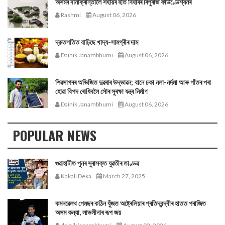
অসমৰ বানাক্ৰান্তালৈ সহায়ৰ হাত বিহাৰৰ ৰিপুৰাজ ফাউণ্ডেশ্যনৰ
Rashmi
August 06, 2026
দ্রুতগতিত বাঢ়িছে খাদ্য-সামগ্ৰীৰ দাম
Dainik Janambhumi
August 06, 2026
শিৱসাগৰৰ অভিজিত দুৱৰাৰ উদ্ভাৱন; বানে ঢকা নলা-নৰ্দমা আৰু গাঁতৰ পৰা
হোৱা বিপদ ৰোধিবলৈ সৌৰ সুৰক্ষা যন্ত্ৰ নিৰ্মাণ
Dainik Janambhumi
August 06, 2026
POPULAR NEWS
গুৱাহাটীত পুনৰ সুৰাসক্ত যুৱতীৰ তাণ্ডৱ
Kakali Deka
March 27, 2025
কমনৱেলথ গেমছৰ কঠিন যুঁজত অষ্ট্ৰেলিয়াৰ প্ৰতিদ্বন্দ্বীৰ হাতত পৰাজিত
অসম কন্যা, লাভলীনাৰ ৰূপ জয়