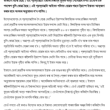
কৰিবলৈ বিচৰা হৈছে। এই প্রস্তাৱটো ইৰানৰ বিৰুদ্ধে যুদ্ধৰ অন্ত পেলোৱাৰ দিশত চিনেটৰ এক
পদক্ষেপ বুলি কোৱা হৈছে। এই প্রস্তাৱটো আইনত পৰিণত হোৱাৰ পাছত ট্রাম্পে ইৰানত আক্ৰমণ
কৰাৰ বাবে সংসদৰ অনুমোদন ল'ব লাগিব।
উল্লেখযোগ্য যে প্রস্তাৱটোক লৈ হোৱা ভোটিঙত ট্রাম্পৰ ৰিপাব্লিক দলৰ চাৰিজন সদস্যই
ডেম'ক্রেটিক দলৰ সাংসদসকলৰ সৈতে ইয়াৰ সপক্ষে ভোট দিয়ে। ৰিপাব্লিক দলৰ আন তিনিজন
সদস্য ভোটিঙৰ সময়ত অনুপস্থিত থাকে। প্ৰস্তাৱটো ৫০-৪৭ ব্যৱধানত গৃহীত হয়। ৰিপাব্লিকান
দলৰ চাৰিজন সদস্যই প্রস্তাৱটোৰ সপক্ষে ভোট দিয়াটোক ৰাষ্ট্ৰপতি ট্রাম্পৰ বাবে এক বৃহৎ বিপর্যয়
বুলি কোৱা হৈছে। অৱশ্যে এই প্রস্তাৱটোক লৈ চিনেটত চূড়ান্ত ভোটিং হ'ব আৰু তাৰ পাছত
প্রতিনিধি সভালৈ প্ৰেৰণ কৰা হ'ব। প্রতিনিধি সভাত গৃহীত হ'লে ই আইনত পৰিণত হ'ব। অৱশ্যে
এই প্রস্তাৱটো আইনত পৰিণত হোৱাৰ বাবে আন কেইবাটাও বাধা আছে। প্ৰস্তাৱটো উভয় সদনত
গৃহীত হোৱাৰ পাছত ৰাষ্ট্ৰপতি ট্রাম্পে ইয়াক ভেটো দিব পাৰে। তেতিয়া উভয় সদনে দুই তৃতীয়াংশ
ভোটত ইয়াক গৃহীত কৰিব লাগিব। কিন্তু ই ইমান সহজ নহয়।
ইফালে ডেম'ক্রেটিক দলৰ সদস্যসকলে ইয়াক এক ডাঙৰ জয় বুলি অভিহিত কৰে। তেওঁলোকৰ মতে,
আমেৰিকাই আন দেশৰ সৈতে যুদ্ধ ঘোষণা কৰা বা সৈন্য প্ৰেৰণ কৰাৰ বাবে ৰাষ্ট্ৰপতিৰ নহয় সংসদৰ
অনুমোদনৰ প্ৰয়োজন হোৱা উচিত। আমেৰিকাৰ সংবিধানতো এই ব্যৱস্থা আছে। ইফালে
ৰাষ্ট্ৰপতিট্রাম্পে কয় যে ইৰানৰ সৈতে যুদ্ধৰ অচিৰেই অন্ত পৰিব। তেওঁ হোৱাইট হাউছত কয়, 'এই
যুদ্ধৰ অচিৰেই অন্ত পৰাৰ দিশত আগবাঢ়িছে। তেওঁলোকে (ইৰানে) চুক্তি কৰিবলৈ বিচাৰিছে।
তেওঁলোক যুদ্ধক লৈ ভাগৰি পৰিছে বোধ হয়।'
তেওঁ লগতে এই কথাও উল্লেখ কৰে যে ইৰানত কোনোপধ্যেই পাৰমাণৱিক অস্ত্ৰ নিৰ্মাণ কৰিবলৈ দিব