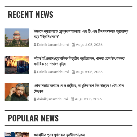
RECENT NEWS
উচ্চতম ন্যায়ালয়ত কেন্দ্ৰৰ শপতনামা, এছ চি, এছ টিৰ সংৰক্ষণত প্রযোজ্য
নহয় 'ক্রিমি লেয়াৰ'
Dainik Janambhumi
August 08, 2026
অইল ইণ্ডিয়াৰ ত্রৈমাসিক বিত্তীয় প্রতিবেদন, খাৰুৱা তেল উৎপাদনত
সর্বাধিক ১১ শতাংশ বৃদ্ধি
Dainik Janambhumi
August 08, 2026
লোক সভাত জনালে ৰে'ল মন্ত্ৰীয়ে, আধুনিক ৰূপ দিব ৰাজ্যৰ ৪৮টা ৰে'ল
ষ্টেছনক
dainik janambhumi
August 08, 2026
POPULAR NEWS
গুৱাহাটীত পুনৰ সুৰাসক্ত যুৱতীৰ তাণ্ডৱ