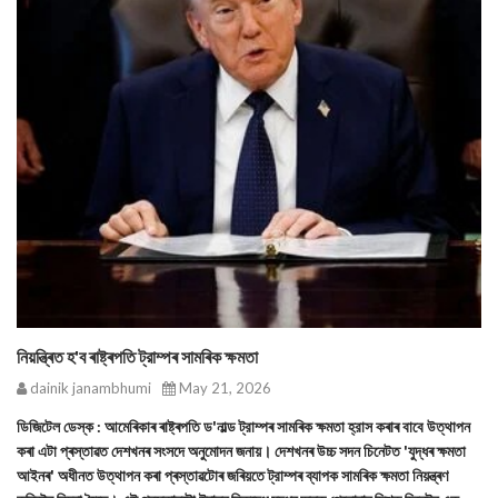
নিয়ন্ত্ৰিত হ'ব ৰাষ্ট্ৰপতি ট্রাম্পৰ সামৰিক ক্ষমতা
dainik janambhumi
May 21, 2026
ডিজিটেল ডেস্ক : আমেৰিকাৰ ৰাষ্ট্ৰপতি ড'নাল্ড ট্রাম্পৰ সামৰিক ক্ষমতা হ্রাস কৰাৰ বাবে উত্থাপন
কৰা এটা প্ৰস্তাৱত দেশখনৰ সংসদে অনুমোদন জনায়। দেশখনৰ উচ্চ সদন চিনেটত 'যুদ্ধৰ ক্ষমতা
আইনৰ' অধীনত উত্থাপন কৰা প্ৰস্তাৱটোৰ জৰিয়তে ট্রাম্পৰ ব্যাপক সামৰিক ক্ষমতা নিয়ন্ত্ৰণ