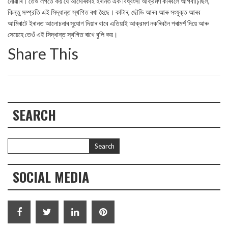
নোৱাৰি। তেওঁ লগতে কয় যে আমেৰিকাই ইৰানত এক বিধ্বংসী আক্রমণ কৰিবলৈ আগবাঢ়িছিল,
কিন্তু সম্প্রতি এই সিদ্ধান্ত স্থগিত ৰখা হৈছে। কাটাৰ, ছৌডি আৰব আৰু সংযুক্ত আৰব
আমিৰাটে ইৰানত আলোচনাৰ সুযোগ দিয়াৰ বাবে এতিয়াই আক্রমণ নকৰিবলৈ পৰামৰ্শ দিয়ে আৰু
সেয়েহে তেওঁ এই সিদ্ধান্ত স্থগিত ৰাখে বুলি কয়।
Share This
SEARCH
SOCIAL MEDIA