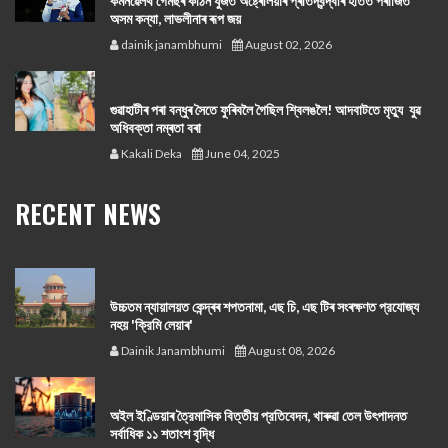
কমনৱেলথ গেমছৰ কঠিন যুঁজত অষ্ট্ৰেলিয়াৰ প্ৰতিদ্বন্দ্বীৰ হাতত পৰাজিত
অসম কন্যা, লাভলীনাৰ ৰূপ জয়
dainik janambhumi
August 02, 2026
গুৱাহাটীৰ পৰা বন্ধুৰ সৈতে ফুৰিবলৈ গৈছিল শ্বিলঙলৈ! আদবাটতে মৃত্যু যুৱ
অধিবক্তা নম্ৰতা বৰা
Kakali Deka
June 04, 2025
RECENT NEWS
উচ্চতম ন্যায়ালয়ত কেন্দ্ৰৰ শপতনামা, এছ চি, এছ টিৰ সংৰক্ষণত প্রযোজ্য
নহয় 'ক্রিমি লেয়াৰ'
Dainik Janambhumi
August 08, 2026
অইল ইণ্ডিয়াৰ ত্রৈমাসিক বিত্তীয় প্রতিবেদন, খাৰুৱা তেল উৎপাদনত
সর্বাধিক ১১ শতাংশ বৃদ্ধি