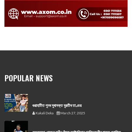
POPULAR NEWS
গুৱাহাটীত পুনৰ সুৰাসক্ত যুৱতীৰ তাণ্ডৱ
Kakali Deka
March 27, 2025