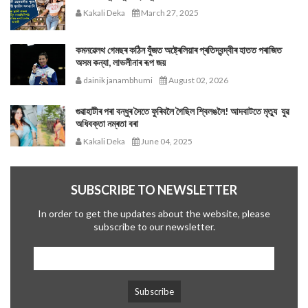
Kakali Deka
March 27, 2025
কমনৱেলথ গেমছৰ কঠিন যুঁজত অষ্ট্ৰেলিয়াৰ প্ৰতিদ্বন্দ্বীৰ হাতত পৰাজিত
অসম কন্যা, লাভলীনাৰ ৰূপ জয়
dainik janambhumi
August 02, 2026
গুৱাহাটীৰ পৰা বন্ধুৰ সৈতে ফুৰিবলৈ গৈছিল শ্বিলঙলৈ! আদবাটতে মৃত্যু যুৱ
অধিবক্তা নম্ৰতা বৰা
Kakali Deka
June 04, 2025
SUBSCRIBE TO NEWSLETTER
In order to get the updates about the website, please
subscribe to our newsletter.