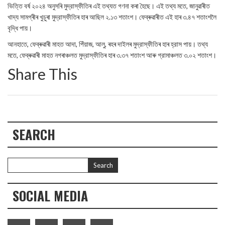
ভিত্তি বর্ষ ২০২৪ অনুসৰি মুদ্রাস্ফীতিৰ এই তথ্যত গণনা কৰা হৈছে। এই তথ্য মতে, জানুৱাৰীত
খাদ্য সামগ্ৰীৰ খুচুৰা মুদ্রাস্ফীতিৰ হাৰ আছিল ২.১৩ শতাংশ। ফেব্ৰুৱাৰীত এই হাৰ ৩.৪৭ শতাংশলৈ
বৃদ্ধি পায়।
আনহাতে, ফেব্ৰুৱাৰী মাহত আদা, পিঁয়াজ, আলু, ৰহৰ দাইলৰ মুদ্রাস্ফীতিৰ হাৰ হ্রাস পায়। তথ্য
মতে, ফেব্ৰুৱাৰী মাহত নগৰাঞ্চলত মুদ্রাস্ফীতিৰ হাৰ ৩.৩৭ শতাংশ আৰু গ্রামাঞ্চলত ৩.০২ শতাংশ।
Share This
SEARCH
SOCIAL MEDIA