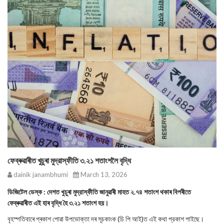
ফেব্ৰুৱাৰীত খুচুৰা মুদ্রাস্ফীতি ৩.২১ শতাংশলৈ বৃদ্ধি
dainik janambhumi
March 13, 2026
ডিজিটেল ডেস্ক : দেশত খুচুৰা মুদ্রাস্ফীতি জানুৱাৰী মাহত ২.৭৪ শতাংশ থকাৰ বিপৰীতে
ফেব্ৰুৱাৰীত এই হাৰ বৃদ্ধি হৈ ৩.২১ শতাংশ হয়।
বৃহস্পতিবাৰে প্ৰকাশ পোৱা উপভোক্তা দৰ সূচকাংক (চি পি আই)ত এই কথা প্রকাশ পাইছে।