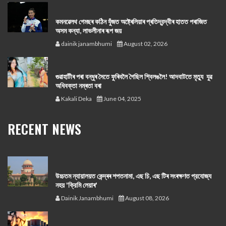
কমনৱেলথ গেমছৰ কঠিন যুঁজত অষ্ট্ৰেলিয়াৰ প্ৰতিদ্বন্দ্বীৰ হাতত পৰাজিত
অসম কন্যা, লাভলীনাৰ ৰূপ জয়
dainik janambhumi
August 02, 2026
গুৱাহাটীৰ পৰা বন্ধুৰ সৈতে ফুৰিবলৈ গৈছিল শ্বিলঙলৈ! আদবাটতে মৃত্যু যুৱ
অধিবক্তা নম্ৰতা বৰা
Kakali Deka
June 04, 2025
RECENT NEWS
উচ্চতম ন্যায়ালয়ত কেন্দ্ৰৰ শপতনামা, এছ চি, এছ টিৰ সংৰক্ষণত প্রযোজ্য
নহয় 'ক্রিমি লেয়াৰ'
Dainik Janambhumi
August 08, 2026