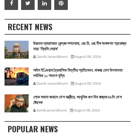
RECENT NEWS
উচ্চতম ন্যায়ালয়ত কেন্দ্ৰৰ শপতনামা, এছ চি, এছ টিৰ সংৰক্ষণত প্রযোজ্য
নহয় 'ক্রিমি লেয়াৰ'
Dainik Janambhumi
August 08, 2026
অইল ইণ্ডিয়াৰ ত্রৈমাসিক বিত্তীয় প্রতিবেদন, খাৰুৱা তেল উৎপাদনত
সর্বাধিক ১১ শতাংশ বৃদ্ধি
Dainik Janambhumi
August 08, 2026
লোক সভাত জনালে ৰে'ল মন্ত্ৰীয়ে, আধুনিক ৰূপ দিব ৰাজ্যৰ ৪৮টা ৰে'ল
ষ্টেছনক
dainik janambhumi
August 08, 2026
POPULAR NEWS