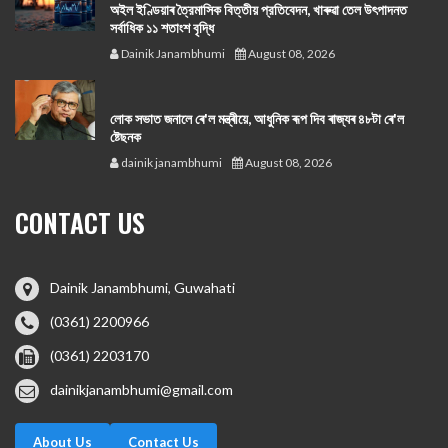
অইল ইণ্ডিয়াৰ ত্রৈমাসিক বিত্তীয় প্রতিবেদন, খাৰুৱা তেল উৎপাদনত
সর্বাধিক ১১ শতাংশ বৃদ্ধি
Dainik Janambhumi
August 08, 2026
লোক সভাত জনালে ৰে'ল মন্ত্ৰীয়ে, আধুনিক ৰূপ দিব ৰাজ্যৰ ৪৮টা ৰে'ল
ষ্টেছনক
dainik janambhumi
August 08, 2026
CONTACT US
Dainik Janambhumi, Guwahati
(0361) 2200966
(0361) 2203170
dainikjanambhumi@gmail.com
About Us
Contact Us