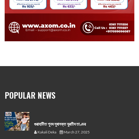
POPULAR NEWS
গুৱাহাটীত পুনৰ সুৰাসক্ত যুৱতীৰ তাণ্ডৱ
Kakali Deka
March 27, 2025