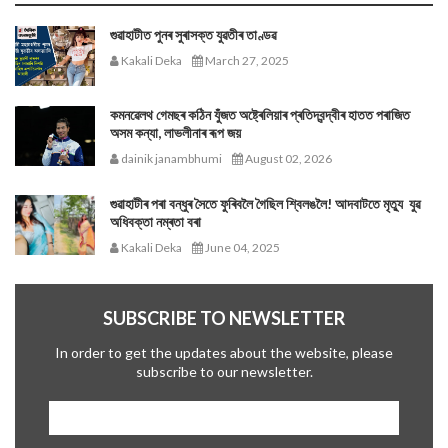
গুৱাহাটীত পুনৰ সুৰাসক্ত যুৱতীৰ তাণ্ডৱ
Kakali Deka
March 27, 2025
কমনৱেলথ গেমছৰ কঠিন যুঁজত অষ্ট্ৰেলিয়াৰ প্ৰতিদ্বন্দ্বীৰ হাতত পৰাজিত
অসম কন্যা, লাভলীনাৰ ৰূপ জয়
dainik janambhumi
August 02, 2026
গুৱাহাটীৰ পৰা বন্ধুৰ সৈতে ফুৰিবলৈ গৈছিল শ্বিলঙলৈ! আদবাটতে মৃত্যু যুৱ
অধিবক্তা নম্ৰতা বৰা
Kakali Deka
June 04, 2025
SUBSCRIBE TO NEWSLETTER
In order to get the updates about the website, please
subscribe to our newsletter.