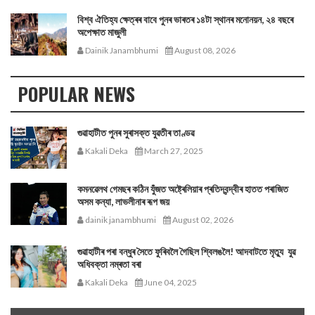
বিশ্ব ঐতিহ্য ক্ষেত্ৰৰ বাবে পুনৰ ভাৰতৰ ১৪টা স্থানৰ মনোনয়ন, ২৪ বছৰে
অপেক্ষাত মাজুলী
Dainik Janambhumi
August 08, 2026
POPULAR NEWS
গুৱাহাটীত পুনৰ সুৰাসক্ত যুৱতীৰ তাণ্ডৱ
Kakali Deka
March 27, 2025
কমনৱেলথ গেমছৰ কঠিন যুঁজত অষ্ট্ৰেলিয়াৰ প্ৰতিদ্বন্দ্বীৰ হাতত পৰাজিত
অসম কন্যা, লাভলীনাৰ ৰূপ জয়
dainik janambhumi
August 02, 2026
গুৱাহাটীৰ পৰা বন্ধুৰ সৈতে ফুৰিবলৈ গৈছিল শ্বিলঙলৈ! আদবাটতে মৃত্যু যুৱ
অধিবক্তা নম্ৰতা বৰা
Kakali Deka
June 04, 2025