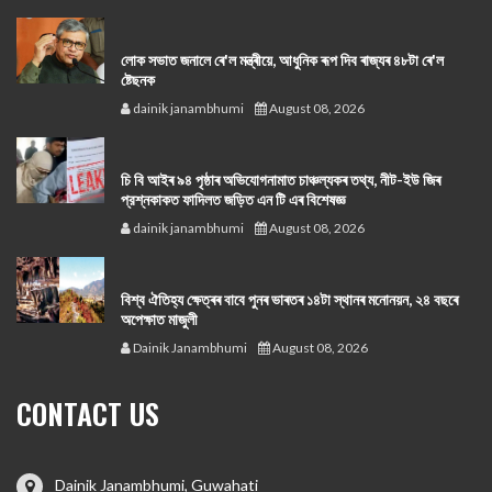
লোক সভাত জনালে ৰে'ল মন্ত্ৰীয়ে, আধুনিক ৰূপ দিব ৰাজ্যৰ ৪৮টা ৰে'ল
ষ্টেছনক
dainik janambhumi
August 08, 2026
চি বি আইৰ ৯৪ পৃষ্ঠাৰ অভিযোগনামাত চাঞ্চল্যকৰ তথ্য, নীট-ইউ জিৰ
প্রশ্নকাকত ফাদিলত জড়িত এন টি এৰ বিশেষজ্ঞ
dainik janambhumi
August 08, 2026
বিশ্ব ঐতিহ্য ক্ষেত্ৰৰ বাবে পুনৰ ভাৰতৰ ১৪টা স্থানৰ মনোনয়ন, ২৪ বছৰে
অপেক্ষাত মাজুলী
Dainik Janambhumi
August 08, 2026
CONTACT US
Dainik Janambhumi, Guwahati