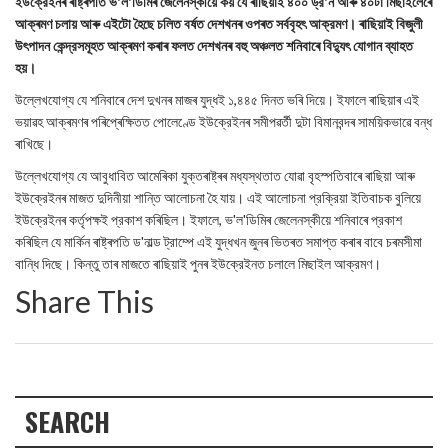
ইউক্রেইনৰ ৰাষ্ট্ৰপতি ভ'ল'ডিমিৰ জেলেনস্কীয়ে কয় যে ৰাছিয়াই ৪০০ ড্র'ন আৰু ৪০টা মিছাইলেৰে
আক্ৰমণ চলায় আৰু এইটো হৈছে চলিত বৰ্ষত দেশখনৰ ওপৰত সৰ্ববৃহৎ আক্রমণ। ৰাছিয়াই বিজুলী
উৎপাদন কেন্দ্রসমূহত আক্ৰমণ কৰাৰ ফলত দেশখনৰ বহু অঞ্চলত শনিবাৰে বিদ্যুৎ যোগান ব্যাহত
হয়।
উল্লেখযোগ্য যে শনিবাৰে দেশ দুখনৰ মাজৰ যুদ্ধই ১,৪৪৫ দিনত ভৰি দিয়ে। ইফালে ৰাছিয়াৰ এই
ভয়াৱহ আক্ৰমণৰ পৰিপ্ৰেক্ষিতত পোলেণ্ডে ইউক্রেইনৰ সমীপৱৰ্তী দুটা বিমানবন্দৰ সাময়িকভাৱে বন্ধ
ৰাখিছে।
উল্লেখযোগ্য যে আবুধাবিত আমেৰিকা যুক্তৰাষ্ট্ৰৰ মধ্যস্থতাত যোৱা বৃহস্পতিবাৰে ৰাছিয়া আৰু
ইউক্রেইনৰ মাজত দুদিনীয়া শান্তি আলোচনা হৈ যায়। এই আলোচনা প্রক্রিয়া ইতিবাচক বুলিয়ে
ইউক্রেইনৰ কৰ্তৃপক্ষই প্রকাশ কৰিছিল। ইফালে, ভ'ল'ডিমিৰ জেলেনস্কীয়ে শনিবাৰে প্রকাশ
কৰিছিল যে মার্কিন ৰাষ্ট্ৰপতি ড'নাল্ড ট্রাম্পে এই যুদ্ধখন জুনৰ ভিতৰত সমাপ্ত কৰাৰ বাবে চৰমসীমা
বান্ধি দিছে। কিন্তু তাৰ মাজতে ৰাছিয়াই পুনৰ ইউক্রেইনত চলালে মিছাইল আক্রমণ।
Share This
SEARCH