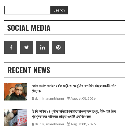
SOCIAL MEDIA
RECENT NEWS
লোক সভাত জনালে ৰে'ল মন্ত্ৰীয়ে, আধুনিক ৰূপ দিব ৰাজ্যৰ ৪৮টা ৰে'ল
ষ্টেছনক
dainik janambhumi
August 08, 2026
চি বি আইৰ ৯৪ পৃষ্ঠাৰ অভিযোগনামাত চাঞ্চল্যকৰ তথ্য, নীট-ইউ জিৰ
প্রশ্নকাকত ফাদিলত জড়িত এন টি এৰ বিশেষজ্ঞ
dainik janambhumi
August 08, 2026