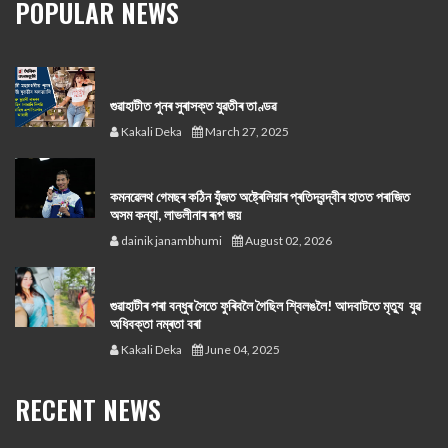
POPULAR NEWS
গুৱাহাটীত পুনৰ সুৰাসক্ত যুৱতীৰ তাণ্ডৱ
Kakali Deka
March 27, 2025
কমনৱেলথ গেমছৰ কঠিন যুঁজত অষ্ট্ৰেলিয়াৰ প্ৰতিদ্বন্দ্বীৰ হাতত পৰাজিত
অসম কন্যা, লাভলীনাৰ ৰূপ জয়
dainik janambhumi
August 02, 2026
গুৱাহাটীৰ পৰা বন্ধুৰ সৈতে ফুৰিবলৈ গৈছিল শ্বিলঙলৈ! আদবাটতে মৃত্যু যুৱ
অধিবক্তা নম্ৰতা বৰা
Kakali Deka
June 04, 2025
RECENT NEWS