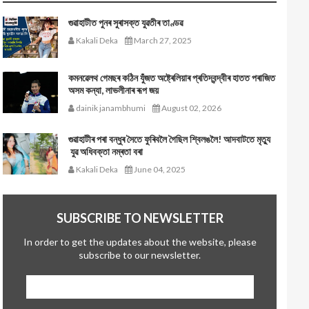
গুৱাহাটীত পুনৰ সুৰাসক্ত যুৱতীৰ তাণ্ডৱ
Kakali Deka
March 27, 2025
কমনৱেলথ গেমছৰ কঠিন যুঁজত অষ্ট্ৰেলিয়াৰ প্ৰতিদ্বন্দ্বীৰ হাতত পৰাজিত
অসম কন্যা, লাভলীনাৰ ৰূপ জয়
dainik janambhumi
August 02, 2026
গুৱাহাটীৰ পৰা বন্ধুৰ সৈতে ফুৰিবলৈ গৈছিল শ্বিলঙলৈ! আদবাটতে মৃত্যু
যুৱ অধিবক্তা নম্ৰতা বৰা
Kakali Deka
June 04, 2025
SUBSCRIBE TO NEWSLETTER
In order to get the updates about the website, please
subscribe to our newsletter.