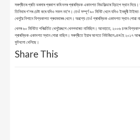
সৰপ্ৰীতৰ প্ৰতি ভৰসাৰ প্ৰকাশ কৰি দলৰ প্ৰাৰম্ভিক একাদশত মিডফিল্ডাৰ হিচাপে স্থান দিয়ে। 
তিনিবাৰ গ'লৰ চেষ্টা কৰে যদিও সফল নহ'ল। তেওঁ সম্পূর্ণ ৯০ মিনিট খেলে যদিও ইনজুৰী টাইম
খেলুৱৈ নিশানে বিশ্বকাপত প্ৰথমবাৰৰ খেলে। অৱশ্যে তেওঁ প্ৰাৰম্ভিক একাদশত স্থান পোৱা
খেলৰ ৬০ মিনিটত পৰিৱৰ্তিত খেলুৱৈৰূপে খেলপথাৰত নামিছিল। আনহাতে, ২০০৬ চনৰ বিশ্বকাপত ফ্ৰ
প্ৰাৰম্ভিক একাদশত স্থান পোৱা নাছিল। সৰপ্ৰীতে ইয়াৰ আগতে নিউজিলেণ্ডৰ হৈ ২০১৭ আৰু
ফুটবলো খেলিছে।
Share This