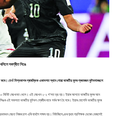
খেলিলে সৰপ্ৰীত সিঙে
টি কৰে। তেওঁ বিশ্বকাপৰ প্ৰাৰম্ভিক একাদশত স্থান পোৱা ভাৰতীয় মূলৰ প্ৰথমজন ফুটবলাৰৰূপে
র্ণ ৯০ মিনিট মেচখনত খেলে। এই মেচখন ২-২ গ'লত ড্র হয়। ইয়াৰ আগতে ভাৰতীয় মূলৰ আন
 সিঙৰ এই সফলতা ভাৰতীয় ফুটবল প্ৰেমীৰ বাবে গৰ্বৰ ক্ষণ হৈ পৰে। ইয়াৰ যোগেদি ভাৰতীয় মূলৰ
প্রথমখন মেচত নিজৰ চাপ এৰি যাবলৈ সক্ষম হয়। নিউজিলেণ্ডৰ মুখ্য প্রশিক্ষক ডেৰেন বেজলেই