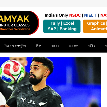
বিজ্ঞান আৰু প্ৰযুক্তি
বিশ্ব
ব্যৱসায়
মনোৰঞ্জন
ৰাষ্ট্ৰীয়
সম