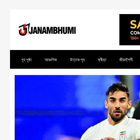
গৃহ পৃষ্ঠা
আঞ্চলিক
উত্তৰ-পূব
ক্ৰীড়া
জীৱনশৈলী