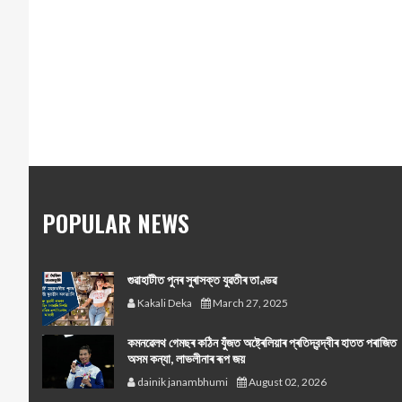
POPULAR NEWS
গুৱাহাটীত পুনৰ সুৰাসক্ত যুৱতীৰ তাণ্ডৱ
Kakali Deka
March 27, 2025
কমনৱেলথ গেমছৰ কঠিন যুঁজত অষ্ট্ৰেলিয়াৰ প্ৰতিদ্বন্দ্বীৰ হাতত পৰাজিত
অসম কন্যা, লাভলীনাৰ ৰূপ জয়
dainik janambhumi
August 02, 2026