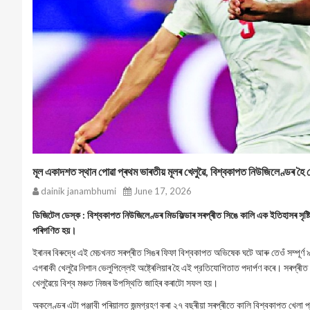
মূল একাদশত স্থান পোৱা প্ৰথম ভাৰতীয় মূলৰ খেলুৱৈ, বিশ্বকাপত নিউজিলেণ্ডৰ হৈ 
dainik janambhumi
June 17, 2026
ডিজিটেল ডেস্ক : বিশ্বকাপত নিউজিলেণ্ডৰ মিডফিল্ডাৰ সৰপ্ৰীত সিঙে কালি এক ইতিহাসৰ সৃষ্
পৰিগণিত হয়।
ইৰানৰ বিৰুদ্ধে এই মেচখনত সৰপ্ৰীত সিঙৰ ফিফা বিশ্বকাপত অভিষেক ঘটে আৰু তেওঁ সম্পূ
এগৰাকী খেলুৱৈ নিশান ভেলুপিল্লেই অষ্ট্ৰেলিয়াৰ হৈ এই প্রতিযোগিতাত পদার্পণ কৰে। সৰপ্ৰীত
খেলুৱৈয়ে বিশ্ব মঞ্চত নিজৰ উপস্থিতি জাহিৰ কৰাটো সফল হয়।
অকলেণ্ডৰ এটা পঞ্জাবী পৰিয়ালত জন্মগ্রহণ কৰা ২৭ বছৰীয়া সৰপ্ৰীতে কালি বিশ্বকাপত খেলা 