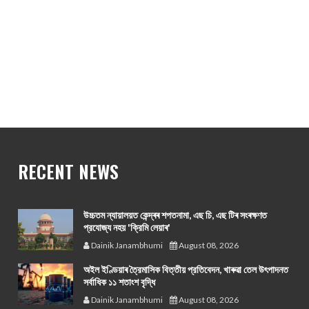
RECENT NEWS
উচ্চতম ন্যায়ালয়ত কেন্দ্ৰৰ শপতনামা, এছ চি, এছ টিৰ সংৰক্ষণত
প্রযোজ্য নহয় 'ক্রিমি লেয়াৰ'
Dainik Janambhumi
August 08, 2026
অইল ইণ্ডিয়াৰ ত্রৈমাসিক বিত্তীয় প্রতিবেদন, খাৰুৱা তেল উৎপাদনত
সর্বাধিক ১১ শতাংশ বৃদ্ধি
Dainik Janambhumi
August 08, 2026