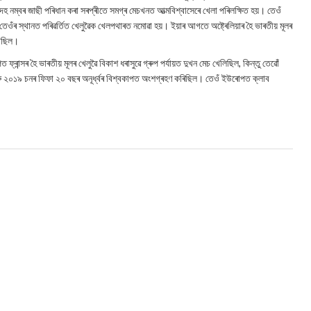
দহ নম্বৰ জাছী পৰিধান কৰা সৰপ্ৰীতে সমগ্ৰ মেচখনত আত্মবিশ্বাসেৰে খেলা পৰিলক্ষিত হয়। তেওঁ
ত তেওঁৰ স্থানত পৰিৱৰ্তিত খেলুৱৈক খেলপথাৰত নমোৱা হয়। ইয়াৰ আগতে অষ্ট্ৰেলিয়াৰ হৈ ভাৰতীয় মূলৰ
 নাছিল।
ান্সৰ হৈ ভাৰতীয় মূলৰ খেলুৱৈ বিকাশ ধৰাসুৱে গ্ৰুপ পর্যায়ত দুখন মেচ খেলিছিল, কিন্তু তেৱোঁ
 ২০১৯ চনৰ ফিফা ২০ বছৰ অনূর্ধ্বৰ বিশ্বকাপত অংশগ্ৰহণ কৰিছিল। তেওঁ ইউৰোপত ক্লাব