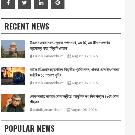
RECENT NEWS
উচ্চতম ন্যায়ালয়ত কেন্দ্ৰৰ শপতনামা, এছ চি, এছ টিৰ সংৰক্ষণত
প্রযোজ্য নহয় 'ক্রিমি লেয়াৰ'
Dainik Janambhumi
August 08, 2026
অইল ইণ্ডিয়াৰ ত্রৈমাসিক বিত্তীয় প্রতিবেদন, খাৰুৱা তেল উৎপাদনত
সর্বাধিক ১১ শতাংশ বৃদ্ধি
Dainik Janambhumi
August 08, 2026
লোক সভাত জনালে ৰে'ল মন্ত্ৰীয়ে, আধুনিক ৰূপ দিব ৰাজ্যৰ ৪৮টা ৰে'ল
ষ্টেছনক
dainik janambhumi
August 08, 2026
POPULAR NEWS