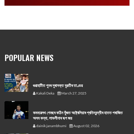
POPULAR NEWS
গুৱাহাটীত পুনৰ সুৰাসক্ত যুৱতীৰ তাণ্ডৱ
Kakali Deka
March 27, 2025
কমনৱেলথ গেমছৰ কঠিন যুঁজত অষ্ট্ৰেলিয়াৰ প্ৰতিদ্বন্দ্বীৰ হাতত পৰাজিত
অসম কন্যা, লাভলীনাৰ ৰূপ জয়
dainik janambhumi
August 02, 2026