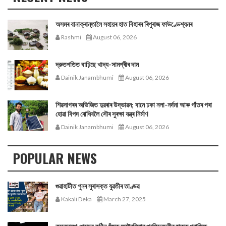
অসমৰ বানাক্ৰান্তালৈ সহায়ৰ হাত বিহাৰৰ ৰিপুৰাজ ফাউণ্ডেশ্যনৰ
Rashmi
August 06, 2026
দ্রুতগতিত বাঢ়িছে খাদ্য-সামগ্ৰীৰ দাম
Dainik Janambhumi
August 06, 2026
শিৱসাগৰৰ অভিজিত দুৱৰাৰ উদ্ভাৱন; বানে ঢকা নলা-নৰ্দমা আৰু গাঁতৰ পৰা
হোৱা বিপদ ৰোধিবলৈ সৌৰ সুৰক্ষা যন্ত্ৰ নিৰ্মাণ
Dainik Janambhumi
August 06, 2026
POPULAR NEWS
গুৱাহাটীত পুনৰ সুৰাসক্ত যুৱতীৰ তাণ্ডৱ
Kakali Deka
March 27, 2025