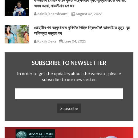
কমনৱেলথ গেমছৰ কঠিন যুঁজত অষ্ট্ৰেলিয়াৰ প্ৰতিদ্বন্দ্বীৰ হাতত পৰাজিত
অসম কন্যা, লাভলীনাৰ ৰূপ জয়
dainik janambhumi
August 02, 2026
গুৱাহাটীৰ পৰা বন্ধুৰ সৈতে ফুৰিবলৈ গৈছিল শ্বিলঙলৈ! আদবাটতে মৃত্যু যুৱ
অধিবক্তা নম্ৰতা বৰা
Kakali Deka
June 04, 2025
SUBSCRIBE TO NEWSLETTER
In order to get the updates about the website, please
subscribe to our newsletter.