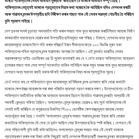
ভাৰতে পাকিস্তানৰ সেনাৰ অভিযান মুৰব্বীক জনাইছিল যে ভাৰতৰ অভিযান সম্পূর্ণ হৈছে।
পাকিস্তানৰ নেতৃত্বই ভাৰতক প্রত্যুত্তৰ দিয়াৰ কথা সজোৰে কৈ আহিছিল যদিও দেশখনৰ কৰাচী
আৰু গাৱাদাৰ বন্দৰৰ উপগ্রহীয় ছবি নিৰীক্ষণ কৰাৰ পাছত পাক নৌ সেনাৰ অৱস্থা শোচনীয় হৈ পৰিছিল
বুলি প্রকাশ পাইছে।
দেশ দুখনৰ সংঘর্ষ চূড়ান্ত অবস্থালৈ গতি কৰাৰ সময়ত পাক যুদ্ধ জাহাজক কৰাচীস্থিত জাহাজ নিৰ্মাণ
কাৰখানালৈ স্থানান্তৰ হোৱাৰ কথা উপগ্রহীয় ছবিসমূহত ধৰা পৰিছে। ইফালে, দেশখনৰ অন্য যুদ্ধ
জাহাজসমূহো ভাৰতৰ দিশে গতি কৰাৰ পৰিৱৰ্তে ইৰান সীমান্তৰ মাত্র ১০০ কিঃমিঃ দূৰত থকা
পাকিস্তানৰ পশ্চিম প্রান্তৰ বন্দৰ গাৱাদাৰত আশ্ৰয় লৈ আছিল। এই সন্দর্ভত ভাৰতীয় সেনাৰ
অৱসৰপ্ৰাপ্ত ভাইচ এডমিৰেল এছ চি সুৰেশ বানগাৰাই কয় যে ৭ মে'ত ভাৰতে পাকিস্তানত আক্রমণ
চলোৱাৰ পাছত পাক সেনা সম্পূর্ণ সতকর্তাত থাকিব লাগিছিল আৰু সমুখ সমৰৰ পাক যুদ্ধ জাহাজসমূহ
দেশখনে অন্য স্থানত ৰখাই থকাৰ ঘটনাই পাকিস্তানৰ নিম্ন মানৰ প্রস্তুতিক সূচায়।
তেওঁ লগতে কয় যে পাকিস্তানে যুদ্ধ জাহাজসমূহ বাণিজ্যিক বন্দৰ এলেকাত ৰাখি থোৱা কথাটো
ভাৰতৰ ক্ষেপণাস্ত্ৰ আক্ৰমণৰ পৰা ৰক্ষা পৰিবলৈ ব্যবস্থা গ্রহণ কৰাৰে লক্ষণ। উল্লেখযোগ্য যে চীন-
পাকিস্তান অর্থনৈতিক কৰিড'ৰৰ অন্যতম অলংকাৰ হিচাপে বিবেচিত গাৱাদাৰ বন্দৰটো অস্থায়ী নৌ
শৰণার্থী কেন্দ্রত পৰিণত হৈছিল। অপাৰেশ্যন সেন্দূৰ আৰম্ভ হোৱাৰ ৬ মাহ পূর্বে পাকিস্তানৰ নৌ
সেনাই দাবী কৰিছিল যে থলুৱাভাৱে বিকশিত পি২৮২ বেলেষ্টিক ক্ষেপণাস্ত্রযুক্ত জাহাজ সেনাত
অন্তৰ্ভুক্ত কৰা হৈছে। তথাপি 'অপাৰেশ্যন সেন্দূৰ'ৰ সময়ত গাৱাদাৰ বন্দৰত ইয়াক ৰাখি থোৱাৰ
কথাটোৱে পাকিস্তানৰ নৌ সেনা যে দুর্বল আছিল সেয়া উপগ্ৰহৰ ছবিয়ে স্পষ্ট কৰিছে। দেশখনে নৌ
সেনা শক্তিশালী বুলি দাবী কৰি আহিলেও অপাৰেশ্যন সেন্দূৰৰ সময়ত পাক নৌ সেনাই ভাৰতক
প্রত্যাক্ৰমণ কৰাৰ পৰা বিৰত থাকি পিছুৱাই আহি দেশখনৰ সীমান্তৱর্তী অঞ্চলৰ বন্দৰত জাহাজসমূহক