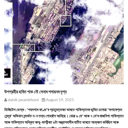
উপগ্রহীয় ছবিত পাক নৌ সেনাৰ পলায়নৰ দৃশ্য
dainik janambhumi
August 19, 2025
ডিজিটেল ডেস্ক : 'পহলগাম কাণ্ড'ৰ প্রত্যুত্তৰত ভাৰতে পাকিস্তানৰ ভূমিত চলোৱা 'অপাৰেশ্যন
সেন্দূৰ' অভিযান সন্দর্ভত ন-ন তথ্য পোহৰলৈ আহিছে। যোৱা ৬ মে' আৰু ৭ মে'ৰ মাজনিশা পাকিস্তান
আৰু পাকিস্তান অধিকৃত জম্মু-কাশ্মীৰত ৯টা সন্ত্রাসবাদীৰ ঘাটিত ভাৰতে আক্ৰমণ কৰিছিল আৰু