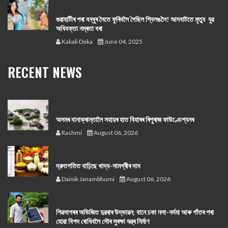
গুৱাহাটীৰ পৰা বন্ধুৰ সৈতে ফুৰিবলৈ গৈছিল শ্বিলঙলৈ! আদবাটতে মৃত্যু যুৱ
অধিবক্তা নম্ৰতা বৰা
Kakali Deka
June 04, 2025
RECENT NEWS
অসমৰ বানাক্ৰান্তালৈ সহায়ৰ হাত বিহাৰৰ ৰিপুৰাজ ফাউণ্ডেশ্যনৰ
Rashmi
August 06, 2026
দ্রুতগতিত বাঢ়িছে খাদ্য-সামগ্ৰীৰ দাম
Dainik Janambhumi
August 06, 2026
শিৱসাগৰৰ অভিজিত দুৱৰাৰ উদ্ভাৱন; বানে ঢকা নলা-নৰ্দমা আৰু গাঁতৰ পৰা
হোৱা বিপদ ৰোধিবলৈ সৌৰ সুৰক্ষা যন্ত্ৰ নিৰ্মাণ