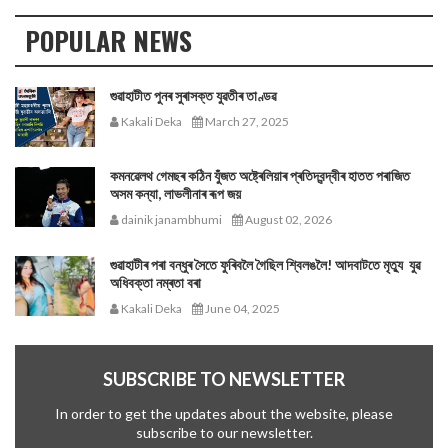
POPULAR NEWS
গুৱাহাটীত পুনৰ সুৰাসক্ত যুৱতীৰ তাণ্ডৱ
Kakali Deka
March 27, 2025
কমনৱেলথ গেমছৰ কঠিন যুঁজত অষ্ট্ৰেলিয়াৰ প্ৰতিদ্বন্দ্বীৰ হাতত পৰাজিত
অসম কন্যা, লাভলীনাৰ ৰূপ জয়
dainik janambhumi
August 02, 2026
গুৱাহাটীৰ পৰা বন্ধুৰ সৈতে ফুৰিবলৈ গৈছিল শ্বিলঙলৈ! আদবাটতে মৃত্যু যুৱ
অধিবক্তা নম্ৰতা বৰা
Kakali Deka
June 04, 2025
SUBSCRIBE TO NEWSLETTER
In order to get the updates about the website, please
subscribe to our newsletter.