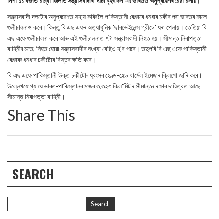
নিশা ১১ বজাত চাম্বা জিলাত সন্ত্রাসবাদীৰ 'এটা বৃহৎ দল'-এ ভাৰতত অনুপ্ৰৱেশৰ চেষ্টা চলায়।
সন্ত্রাসবাদী দলটোৰ অনুপ্ৰৱেশত সহায় কৰিবলৈ পাকিস্তানী ৰেঞ্জাৰে ধনধাৰ চকীৰ পৰা ভাৰতৰ ফালে
গুলীচালনাও কৰে। কিন্তু বি এছ এফৰ অত্যাধুনিক 'ছাৰভেইলেন্স গ্রীডে' ধৰা পেলায়। তেতিয়া বি
এছ এফে গুলীচালনা কৰে আৰু এই গুলীচালনাত ৭টা সন্ত্রাসবাদী নিহত হয়। সীমান্ত নিৰাপত্তা
বাহিনীৰ মতে, নিহত হোৱা সন্ত্রাসবাদীৰ সংখ্যা বেছিও হ'ব পাৰে। তদুপৰি বি এছ এফে পাকিস্তানী
ৰেঞ্জাৰৰ ধনধাৰ চকীটোৰ বিস্তৰ ক্ষতি কৰে।
বি এছ এফে পাকিস্তানী উক্ত চকীটোৰ ধ্বংসৰ হেণ্ড-হেল্ড থাৰ্মেল ইমেজাৰ ক্লিপো জাৰি কৰে।
উল্লেখযোগ্য যে ভাৰত-পাকিস্তানৰ মাজৰ ৩,৩২৩ কিল'মিটাৰ সীমান্তৰ ৰক্ষাৰ দায়িত্বত আছে
সীমান্ত নিৰাপত্তা বাহিনী।
Share This
SEARCH