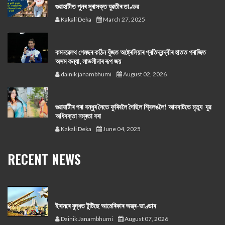
গুৱাহাটীত পুনৰ সুৰাসক্ত যুৱতীৰ তাণ্ডৱ
Kakali Deka
March 27, 2025
কমনৱেলথ গেমছৰ কঠিন যুঁজত অষ্ট্ৰেলিয়াৰ প্ৰতিদ্বন্দ্বীৰ হাতত পৰাজিত
অসম কন্যা, লাভলীনাৰ ৰূপ জয়
dainik janambhumi
August 02, 2026
গুৱাহাটীৰ পৰা বন্ধুৰ সৈতে ফুৰিবলৈ গৈছিল শ্বিলঙলৈ! আদবাটতে মৃত্যু যুৱ
অধিবক্তা নম্ৰতা বৰা
Kakali Deka
June 04, 2025
RECENT NEWS
ইৰানৰে যুদ্ধত টুটিছে আমেৰিকাৰ অস্ত্ৰ-ভাণ্ডাৰ
Dainik Janambhumi
August 07, 2026