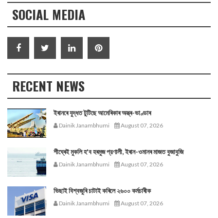
SOCIAL MEDIA
RECENT NEWS
ইৰানৰে যুদ্ধত টুটিছে আমেৰিকাৰ অস্ত্ৰ-ভাণ্ডাৰ
Dainik Janambhumi
August 07, 2026
শীঘ্ৰেই মুকলি হ'ব হৰমুজ প্রণালী, ইৰান-ওমানৰ মাজত বুজাবুজি
Dainik Janambhumi
August 07, 2026
ভিছাই বিশ্বজুৰি চাটাই কৰিলে ২৬০০ কৰ্মচাৰীক
Dainik Janambhumi
August 07, 2026