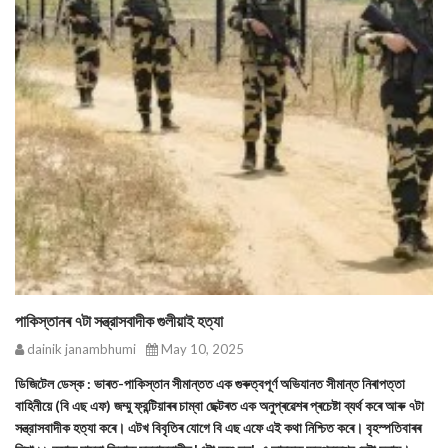
পাকিস্তানৰ ৭টা সন্ত্রাসবাদীক গুলীয়াই হত্যা
dainik janambhumi
May 10, 2025
ডিজিটেল ডেস্ক : ভাৰত-পাকিস্তান সীমান্তত এক গুৰুত্বপূৰ্ণ অভিযানত সীমান্ত নিৰাপত্তা
বাহিনীয়ে (বি এছ এফ) জম্মু ফ্রন্টিয়াৰৰ চাম্বা ছেক্টৰত এক অনুপ্ৰৱেশৰ প্ৰচেষ্টা ব্যর্থ কৰে আৰু ৭টা
সন্ত্রাসবাদীক হত্যা কৰে। এটখ বিবৃতিৰ যোগে বি এছ এফে এই কথা নিশ্চিত কৰে। বৃহস্পতিবাৰৰ