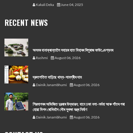
Kakali Deka
June 04, 2025
RECENT NEWS
অসমৰ বানাক্ৰান্তালৈ সহায়ৰ হাত বিহাৰৰ ৰিপুৰাজ ফাউণ্ডেশ্যনৰ
Rashmi
August 06, 2026
দ্রুতগতিত বাঢ়িছে খাদ্য-সামগ্ৰীৰ দাম
Dainik Janambhumi
August 06, 2026
শিৱসাগৰৰ অভিজিত দুৱৰাৰ উদ্ভাৱন; বানে ঢকা নলা-নৰ্দমা আৰু গাঁতৰ পৰা
হোৱা বিপদ ৰোধিবলৈ সৌৰ সুৰক্ষা যন্ত্ৰ নিৰ্মাণ
Dainik Janambhumi
August 06, 2026