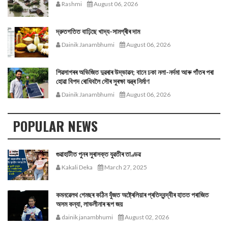
Rashmi
August 06, 2026
দ্রুতগতিত বাঢ়িছে খাদ্য-সামগ্ৰীৰ দাম
Dainik Janambhumi
August 06, 2026
শিৱসাগৰৰ অভিজিত দুৱৰাৰ উদ্ভাৱন; বানে ঢকা নলা-নৰ্দমা আৰু গাঁতৰ পৰা
হোৱা বিপদ ৰোধিবলৈ সৌৰ সুৰক্ষা যন্ত্ৰ নিৰ্মাণ
Dainik Janambhumi
August 06, 2026
POPULAR NEWS
গুৱাহাটীত পুনৰ সুৰাসক্ত যুৱতীৰ তাণ্ডৱ
Kakali Deka
March 27, 2025
কমনৱেলথ গেমছৰ কঠিন যুঁজত অষ্ট্ৰেলিয়াৰ প্ৰতিদ্বন্দ্বীৰ হাতত পৰাজিত
অসম কন্যা, লাভলীনাৰ ৰূপ জয়
dainik janambhumi
August 02, 2026