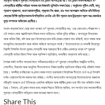
স্বীকৃতি স্বৰূপে সুকন্যা গোস্বামীলৈ এই সন্মান আগবঢ়োৱা হয়। এই সন্মান লাভৰ জৰিয়তে ড°
গোস্বামীয়ে ৰাষ্ট্ৰীয় পৰ্যায়ত অসমৰ নাম উজলাই তুলিবলৈ সক্ষম হৈছে। অনুষ্ঠানত সুনীল সোনী, ভানু
প্রকাশ প্রজাপত, মহেশ জামালপুৰীয়া, প্ৰহ্লাদ সিং ৰাৱত, ডাঃ পবন আগৰৱাল আদিকে ধৰি বিভিন্ন
ক্ষেত্ৰৰ বিশিষ্ট ব্যক্তিসকলৰ উপস্থিতিত তেওঁক এই বঁটা প্রদান কৰে হিন্দুস্থান গ্রুপ অৱ ৰেকৰ্ডছৰ
মুখ্য সম্পাদক অভিষেক ছোনীয়ে।
সংবাদ মাধ্যমৰ সৈতে হোৱা কথা-বতৰাত ড° সুকন্যা গোস্বামীয়ে কয়, 'এয়া মোৰ বাবে গৌৰৱৰ ক্ষণ।
এই সম্মানে মোক আত্মবিশ্বাস দিয়াৰ লগতে দায়িত্বও অধিক বৃদ্ধি কৰিছে। আগন্তুক দিনবোৰত
আৰু অধিক নিষ্ঠা, কষ্ট আৰু দুগুণ উৎসাহেৰে কাম কৰি যোৱাৰ প্ৰেৰণা লাভ কৰিলোঁ, যাতে সমাজ আৰু
সংস্কৃতিৰ ক্ষেত্ৰখনলৈ আৰু অধিক অৰিহণা আগবঢ়াব পাৰোঁ।' উল্লেখযোগ্য যে নলবাৰী বিদ্যাপুৰ
নিৱাসী শিক্ষাবিদ উৎপল কুমাৰ গোস্বামী আৰু প্ৰবক্তা ৰীণা দেৱীৰ একমাত্র কন্যা ড° সুকন্যা
গোস্বামী বর্তমান জিলা শিক্ষা আৰু প্রশিক্ষণ প্রতিষ্ঠান, নলবাৰীত অধ্যাপনা কৰি আছে।
শৈশৱৰ পৰাই সংগীত সাধনাৰ সৈতে গভীৰভাৱে জড়িত ড° সুকন্যা গোস্বামীয়ে শাস্ত্রীয় সংগীত,
লোকগীত, বিয়ানাম আৰু আধুনিক গীতৰ জগতত নিজৰ স্বকীয় প্রতিভাৰ পৰিচয় দাঙি ধৰিবলৈ সক্ষম
হৈছে। অসমীয়া চলচ্চিত্ৰত কণ্ঠদান কৰাৰ লগতে ভ্রাম্যমাণ থিয়েটাৰৰ গীততো তেওঁ কণ্ঠ নিগৰাই
দৰ্শক-শ্ৰোতাৰ বিশেষ সমাদৰ লাভ কৰিছে। সংগীত জগতখনলৈ আগবঢ়োৱা উল্লেখযোগ্য অৱদানৰ
স্বীকৃতি স্বৰূপে তেওঁ ইতিমধ্যে একাধিক ৰাজ্যিক আৰু ৰাষ্ট্ৰীয় সন্মান তথা বঁটা লাভ কৰিবলৈ সক্ষম
হৈছে। ইফালে, এই সন্মান লাভৰ খবৰ পোৱাৰ পিছতে বিভিন্ন ব্যক্তি, দল-সংগঠন তথা শুভাকাংক্ষীয়ে
সুকন্যা গোস্বামীলৈ অভিনন্দন আৰু শুভেচ্ছা জ্ঞাপন কৰে।
Share This