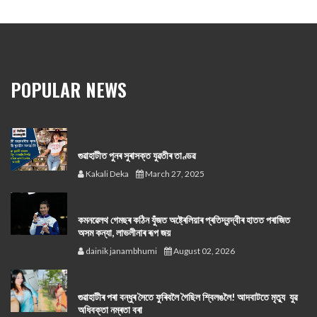
POPULAR NEWS
গুৱাহাটীত পুনৰ সুৰাসক্ত যুৱতীৰ তাণ্ডৱ
Kakali Deka
March 27, 2025
কমনৱেলথ গেমছৰ কঠিন যুঁজত অষ্ট্ৰেলিয়াৰ প্ৰতিদ্বন্দ্বীৰ হাতত পৰাজিত
অসম কন্যা, লাভলীনাৰ ৰূপ জয়
dainik janambhumi
August 02, 2026
গুৱাহাটীৰ পৰা বন্ধুৰ সৈতে ফুৰিবলৈ গৈছিল শ্বিলঙলৈ! আদবাটতে মৃত্যু যুৱ
অধিবক্তা নম্ৰতা বৰা