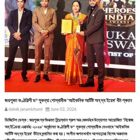
জয়পুৰত কণ্ঠশিল্পী ড° সুকন্যা গোস্বামীক 'আইকনিক আর্টিষ্ট অব্ দ্য ইয়েৰ' বঁটা প্ৰদান
dainik janambhumi
June 02, 2026
ডিজিটেল ডেস্ক : জয়পুৰৰ স্বৰ্ণভৱনত হিন্দুস্থান গ্রুপ অৱ ৰেকৰ্ডছৰ উদ্যোগত আয়োজিত 'হিৰোজ
অব্ ইণ্ডিয়া এৱাৰ্ডছ-২০২৬' অনুষ্ঠানত কণ্ঠশিল্পী ড° সুকন্যা গোস্বামীক দেওবাৰে 'আইকনিক
আৰ্টিষ্ট অব্ দ্য ইয়েৰ' বঁটাৰে সন্মানিত কৰা হয়। সংগীত জগতখনলৈ আগবঢ়োৱা বিশেষ অৱদানৰ