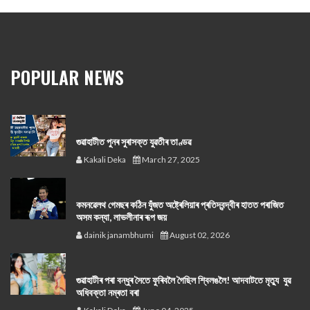
POPULAR NEWS
গুৱাহাটীত পুনৰ সুৰাসক্ত যুৱতীৰ তাণ্ডৱ
Kakali Deka
March 27, 2025
কমনৱেলথ গেমছৰ কঠিন যুঁজত অষ্ট্ৰেলিয়াৰ প্ৰতিদ্বন্দ্বীৰ হাতত পৰাজিত
অসম কন্যা, লাভলীনাৰ ৰূপ জয়
dainik janambhumi
August 02, 2026
গুৱাহাটীৰ পৰা বন্ধুৰ সৈতে ফুৰিবলৈ গৈছিল শ্বিলঙলৈ! আদবাটতে মৃত্যু যুৱ
অধিবক্তা নম্ৰতা বৰা