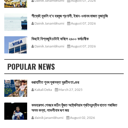
Dainik Janambhumi
August 07, 2026
শীঘ্ৰেই মুকলি হ'ব হৰমুজ প্রণালী, ইৰান-ওমানৰ মাজত বুজাবুজি
Dainik Janambhumi
August 07, 2026
ভিছাই বিশ্বজুৰি চাটাই কৰিলে ২৬০০ কৰ্মচাৰীক
Dainik Janambhumi
August 07, 2026
POPULAR NEWS
গুৱাহাটীত পুনৰ সুৰাসক্ত যুৱতীৰ তাণ্ডৱ
Kakali Deka
March 27, 2025
কমনৱেলথ গেমছৰ কঠিন যুঁজত অষ্ট্ৰেলিয়াৰ প্ৰতিদ্বন্দ্বীৰ হাতত পৰাজিত
অসম কন্যা, লাভলীনাৰ ৰূপ জয়
dainik janambhumi
August 02, 2026