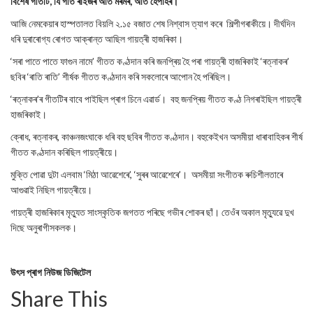
বিশেষ গীতটি, যি গীত ৰাইজৰ অতি মৰমৰ, অতি হেঁপাহৰ।
আজি নেমকেয়াৰ হাস্পতালত বিয়লি ২.১৫ বজাত শেষ নিশ্বাস ত্যাগ কৰে শিল্পীগৰাকীয়ে। দীৰ্ঘদিন
ধৰি দুৰাৰোগ্য ৰোগত আক্ৰান্ত আছিল গায়ত্ৰী হাজৰিকা।
‘সৰা পাতে পাতে ফাগুন নামে’ গীতত কণ্ঠদান কৰি জনপ্ৰিয় হৈ পৰা গায়ত্ৰী হাজৰিকাই ‘ৰত্নাকৰ’
ছবিৰ ‘ৰাতি ৰাতি’ শীৰ্ষক গীতত কণ্ঠদান কৰি সকলোৰে আপোন হৈ পৰিছিল।
‘ৰত্নাকৰ’ৰ গীতটিৰ বাবে পাইছিল প্ৰাগ চিনে এৱাৰ্ড। বহু জনপ্ৰিয় গীতত কণ্ঠ নিগৰাইছিল গায়ত্ৰী
হাজৰিকাই।
ক্ৰোধ, ৰত্নাকৰ, কাঞ্চনজংঘাকে ধৰি বহু ছবিৰ গীতত কণ্ঠদান। বহুকেইখন অসমীয়া ধাৰাবাহিকৰ শীৰ্ষ
গীতত কণ্ঠদান কৰিছিল গায়ত্ৰীয়ে।
মুক্তি পোৱা দুটা এলবাম ‘মিঠা আৱেশেৰে’, ‘সুৰৰ আৱেশেৰে’। অসমীয়া সংগীতক ৰুচিশীলতাৰে
আগুৱাই নিছিল গায়ত্ৰীয়ে।
গায়ত্ৰী হাজৰিকাৰ মৃত্যুত সাংস্কৃতিক জগতত পৰিছে গভীৰ শোকৰ ছাঁ। তেওঁৰ অকাল মৃত্যুৱে দুখ
দিছে অনুৰাগীসকলক।
উৎস প্ৰাগ নিউজ ডিজিটেল
Share This