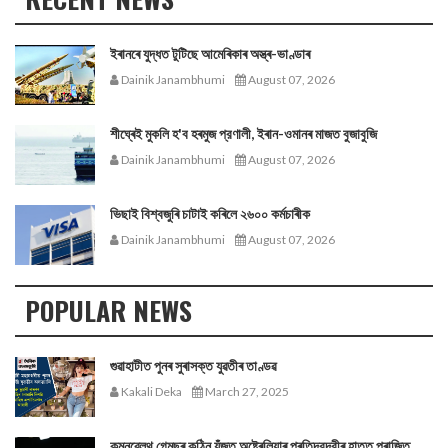
ইৰানৰে যুদ্ধত টুটিছে আমেৰিকাৰ অস্ত্ৰ-ভাণ্ডাৰ
Dainik Janambhumi
August 07, 2026
শীঘ্ৰেই মুকলি হ'ব হৰমুজ প্রণালী, ইৰান-ওমানৰ মাজত বুজাবুজি
Dainik Janambhumi
August 07, 2026
ভিছাই বিশ্বজুৰি চাটাই কৰিলে ২৬০০ কৰ্মচাৰীক
Dainik Janambhumi
August 07, 2026
POPULAR NEWS
গুৱাহাটীত পুনৰ সুৰাসক্ত যুৱতীৰ তাণ্ডৱ
Kakali Deka
March 27, 2025
কমনৱেলথ গেমছৰ কঠিন যুঁজত অষ্ট্ৰেলিয়াৰ প্ৰতিদ্বন্দ্বীৰ হাতত পৰাজিত