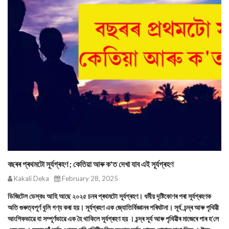
বছৰৰ প্ৰথমটো সূৰ্যগ্ৰহণ ; কেতিয়া আৰু ক'ত দেখা যাব‌ এই সূৰ্যগ্ৰহণ
Kakali Deka
February 28, 2025
ডিজিটেল ডেস্কঃ আহি আছে ২০২৫ চনৰ প্ৰথমটো সূৰ্যগ্ৰহণ। ধৰ্মীয় দৃষ্টিকোণৰ পৰা সূৰ্যগ্ৰহণক
অতি গুৰুত্বপূৰ্ণ বুলি গণ্য কৰা হয়। সূৰ্যগ্ৰহণ এক জ্যোতিৰ্বিজ্ঞানৰ পৰিঘটনা। সূৰ্য, চন্দ্ৰ আৰু পৃথিৱী
আংশিকভাৱে বা সম্পূৰ্ণভাৱে এক হৈ থাকিলে সূৰ্যগ্ৰহণ হয় । চন্দ্ৰ সূৰ্য আৰু পৃথিৱীৰ মাজেৰে পাৰ হ’লে