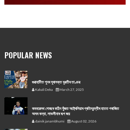
POPULAR NEWS
গুৱাহাটীত পুনৰ সুৰাসক্ত যুৱতীৰ তাণ্ডৱ
Kakali Deka
March 27, 2025
কমনৱেলথ গেমছৰ কঠিন যুঁজত অষ্ট্ৰেলিয়াৰ প্ৰতিদ্বন্দ্বীৰ হাতত পৰাজিত
অসম কন্যা, লাভলীনাৰ ৰূপ জয়
dainik janambhumi
August 02, 2026