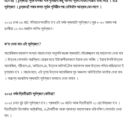
এনে হয় । চন্দ্ৰৰ ছাঁ সূৰ্যৰ ওপৰত পৰি পৃথিৱীৰ কিছু অংশত সূৰ্যৰ পোহৰ পোৱাত বাধা দিয়ে । ইয়ে
সূৰ্যগ্ৰহণ । চন্দ্ৰৰ ছাঁ পৰাৰ ফলত সূৰ্যক পৃথিৱীৰ পৰা দেখিবলৈ আন্ধাৰ যেন লাগে ।
২০২৫ চনৰ ২৯ মাৰ্চ, শনিবাৰে সংঘটিত হ’ব এই বৰ্ষৰ প্ৰথমটো সূৰ্যগ্ৰহণ।পুৱা ৮-৫০ বজাৰ পৰা
দুপৰীয়া ১২-৪৩ বজালৈ লাগিব সূৰ্যগ্ৰহণ ৷
ক'ত দেখা যাব এই সূৰ্যগ্ৰহণ ?
আমেৰিকাৰ মহাকাশ সংস্থা নাছাৰ তথ্য অনুসৰি বছৰৰ প্ৰথমটো সৌৰোজ্জ্বল বহু মহাদেশত দেখা যাব
। উত্তৰ গোলাৰ্ধত অৱস্থিত হোৱাৰ বাবে ইউৰোপীয়সকলে ইয়াক চাব পাৰিব । ইয়াৰ উপৰি উত্তৰ
আমেৰিকা, গ্ৰীনলেণ্ড, আইচলেণ্ড, উত্তৰ আটলাণ্টিক মহাসাগৰ আৰু উত্তৰ-পশ্চিম ৰাছিয়াতো ই
দৃশ্যমান হ’ব । নাছাৰ মতে, এই দৃশ্য উত্তৰ আমেৰিকাৰ পূব অঞ্চলত আটাইতকৈ ভালকৈ দেখা যাব
। অৱশ্যে বছৰটোৰ প্ৰথমটো সূৰ্যগ্ৰহণ ভাৰতত দেখা নাযাব ।
২০২৫ বৰ্ষৰ দ্বিতীয়টো সূৰ্যগ্ৰহণ কেতিয়া?
২০২৫ চনত মুঠ দুটা সূৰ্যগ্ৰহণ হ’ব। প্ৰথমটো ২৯ মাৰ্চত আৰু দ্বিতীয়টো ২১ ছেপ্টেম্বৰত হ’ব ।
দ্বিতীয়টো বিশেষকৈ অষ্ট্ৰেলিয়া, এণ্টাৰ্কটিকা আৰু প্ৰশান্ত মহাসাগৰকে ধৰি দক্ষিণ গোলাৰ্ধত দেখা
যাব ।