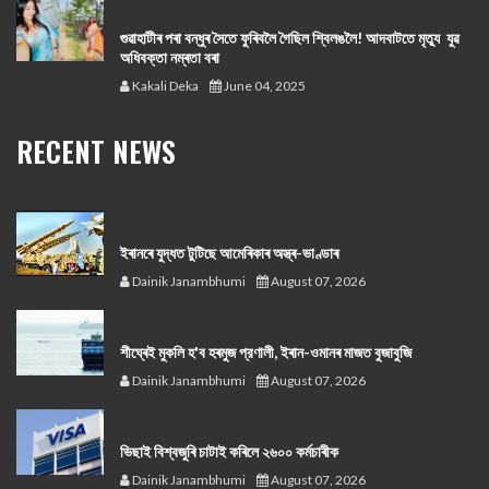
গুৱাহাটীৰ পৰা বন্ধুৰ সৈতে ফুৰিবলৈ গৈছিল শ্বিলঙলৈ! আদবাটতে মৃত্যু যুৱ
অধিবক্তা নম্ৰতা বৰা
Kakali Deka
June 04, 2025
RECENT NEWS
ইৰানৰে যুদ্ধত টুটিছে আমেৰিকাৰ অস্ত্ৰ-ভাণ্ডাৰ
Dainik Janambhumi
August 07, 2026
শীঘ্ৰেই মুকলি হ'ব হৰমুজ প্রণালী, ইৰান-ওমানৰ মাজত বুজাবুজি
Dainik Janambhumi
August 07, 2026
ভিছাই বিশ্বজুৰি চাটাই কৰিলে ২৬০০ কৰ্মচাৰীক
Dainik Janambhumi
August 07, 2026