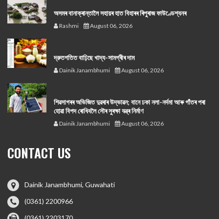
অসমৰ বানাক্ৰান্তালৈ সহায়ৰ হাত বিহাৰৰ ৰিপুৰাজ ফাউণ্ডেশ্যনৰ
Rashmi
August 06, 2026
দ্রুতগতিত বাঢ়িছে খাদ্য-সামগ্ৰীৰ দাম
Dainik Janambhumi
August 06, 2026
শিৱসাগৰৰ অভিজিত দুৱৰাৰ উদ্ভাৱন; বানে ঢকা নলা-নৰ্দমা আৰু গাঁতৰ পৰা
হোৱা বিপদ ৰোধিবলৈ সৌৰ সুৰক্ষা যন্ত্ৰ নিৰ্মাণ
Dainik Janambhumi
August 06, 2026
CONTACT US
Dainik Janambhumi, Guwahati
(0361) 2200966
(0361) 2203170