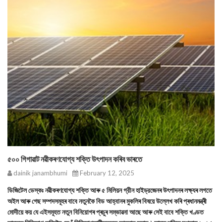
৫০০ গিগাৱাট নৱীকৰণযোগ্য শক্তি উৎপাদন কৰিব ভাৰতে
dainik janambhumi
February 12, 2025
ডিজিটেল ডেস্কঃ নৱীকৰণযোগ্য শক্তি আৰু ৫ মিলিয়ন গ্রীন হাইড্রজেনৰ উৎপাদনৰ লক্ষ্যৰ লগতে
অইল আৰু গেছ সম্পদসমূহৰ বাবে নতুনকৈ বিড আহ্বানৰ মুকলিৰ বিষয়ে উল্লেখ কৰি প্ৰধানমন্ত্ৰী
মোদীয়ে কয় যে এইসমূহত নতুন বিনিয়োগৰ প্ৰচুৰ সম্ভাৱনা আছে আৰু সেই বাবে শক্তি খণ্ডত