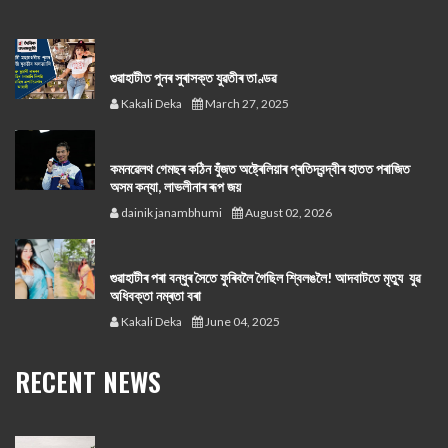
গুৱাহাটীত পুনৰ সুৰাসক্ত যুৱতীৰ তাণ্ডৱ
Kakali Deka
March 27, 2025
কমনৱেলথ গেমছৰ কঠিন যুঁজত অষ্ট্ৰেলিয়াৰ প্ৰতিদ্বন্দ্বীৰ হাতত পৰাজিত
অসম কন্যা, লাভলীনাৰ ৰূপ জয়
dainik janambhumi
August 02, 2026
গুৱাহাটীৰ পৰা বন্ধুৰ সৈতে ফুৰিবলৈ গৈছিল শ্বিলঙলৈ! আদবাটতে মৃত্যু যুৱ
অধিবক্তা নম্ৰতা বৰা
Kakali Deka
June 04, 2025
RECENT NEWS