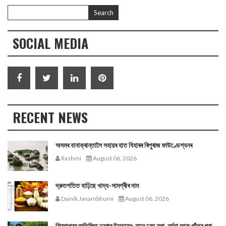
SOCIAL MEDIA
RECENT NEWS
অসমৰ বানাক্ৰান্তালৈ সহায়ৰ হাত বিহাৰৰ ৰিপুৰাজ ফাউণ্ডেশ্যনৰ
Rashmi
August 06, 2026
দ্রুতগতিত বাঢ়িছে খাদ্য-সামগ্ৰীৰ দাম
Dainik Janambhumi
August 06, 2026
শিৱসাগৰৰ অভিজিত দুৱৰাৰ উদ্ভাৱন; বানে ঢকা নলা-নৰ্দমা আৰু গাঁতৰ পৰা