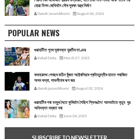
হোৱা বিপদ ৰোধিবলৈ সৌৰ সুৰক্ষা যন্ত্ৰ নিৰ্মাণ
Dainik Janambhumi
August 06, 2026
POPULAR NEWS
গুৱাহাটীত পুনৰ সুৰাসক্ত যুৱতীৰ তাণ্ডৱ
Kakali Deka
March 27, 2025
কমনৱেলথ গেমছৰ কঠিন যুঁজত অষ্ট্ৰেলিয়াৰ প্ৰতিদ্বন্দ্বীৰ হাতত পৰাজিত
অসম কন্যা, লাভলীনাৰ ৰূপ জয়
dainik janambhumi
August 02, 2026
গুৱাহাটীৰ পৰা বন্ধুৰ সৈতে ফুৰিবলৈ গৈছিল শ্বিলঙলৈ! আদবাটতে মৃত্যু যুৱ
অধিবক্তা নম্ৰতা বৰা
Kakali Deka
June 04, 2025
SUBSCRIBE TO NEWSLETTER