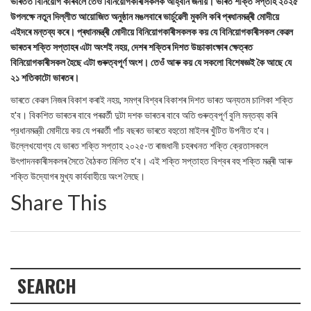
ভাৰতত বিনিয়োগ কৰিবলৈ তেওঁ বিনিয়োগকাৰীসকলক আহ্বান জনায়। ভাৰত শক্তি সপ্তাহ ২০২৫
উপলক্ষে নতুন দিল্লীত আয়োজিত অনুষ্ঠান মঙলবাৰে ভার্চুৱেলী মুকলি কৰি প্ৰধানমন্ত্ৰী মোদীয়ে
এইদৰে মন্তব্য কৰে। প্ৰধানমন্ত্ৰী মোদীয়ে বিনিয়োগকাৰীসকলক কয় যে বিনিয়োগকাৰীসকল কেৱল
ভাৰতৰ শক্তি সপ্তাহৰ এটা অংশই নহয়, দেশৰ শক্তিৰ দিশত উচ্চাকাংক্ষাৰ ক্ষেত্ৰত
বিনিয়োগকাৰীসকল হৈছে এটা গুৰুত্বপূৰ্ণ অংশ। তেওঁ আৰু কয় যে সকলো বিশেষজ্ঞই কৈ আছে যে
২১ শতিকাটো ভাৰতৰ।
ভাৰতে কেৱল নিজৰ বিকাশ কৰাই নহয়, সমগ্ৰ বিশ্বৰ বিকাশৰ দিশত ভাৰত অন্যতম চালিকা শক্তি
হ'ব। বিকশিত ভাৰতৰ বাবে পৰৱৰ্তী দুটা দশক ভাৰতৰ বাবে অতি গুৰুত্বপূৰ্ণ বুলি মন্তব্য কৰি
প্রধানমন্ত্রী মোদীয়ে কয় যে পৰৱৰ্তী পাঁচ বছৰত ভাৰতে বহুতো মাইলৰ খুঁটিত উপনীত হ'ব।
উল্লেখযোগ্য যে ভাৰত শক্তি সপ্তাহ ২০২৫-ত ৰাজধানী চহৰখনত শক্তি ক্রেতাসকলে
উৎপাদনকাৰীসকলৰ সৈতে বৈঠকত মিলিত হ'ব। এই শক্তি সপ্তাহত বিশ্বৰ বহু শক্তি মন্ত্ৰী আৰু
শক্তি উদ্যোগৰ মুখ্য কার্যবাহীয়ে অংশ লৈছে।
Share This
SEARCH