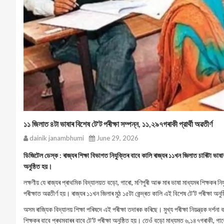
১১ জিলাত ৪টা ভাষাৰ বিশেষ টে'ট পৰীক্ষা সম্পন্ন, ১১,২৯৭গৰাকী প্রার্থী অৱতীৰ্ণ
dainik janambhumi
June 29, 2026
ডিজিটেল ডেস্ক : ৰাজ্যৰ শিক্ষা বিভাগত নিযুক্তিৰ বাবে কালি ৰাজ্যৰ ১১খন জিলাত চাৰিটা ভাষাৰ
অনুষ্ঠিত হয়।
লক্ষণীয় যে ৰাজ্যৰ প্ৰাথমিক বিদ্যালয়ত বড়ো, গাৰো, মণিপুৰী আৰু মাৰ ভাষা মাধ্যমৰ শিক্ষকৰ নিয
পৰীক্ষাত অৱতীর্ণ হয়। ৰাজ্যৰ ১১খন জিলাৰ মুঠ ১৫টা কেন্দ্ৰত কালি এই বিশেষ টে'ট পৰীক্ষা অনু
অসম ৰাজ্যিক বিদ্যালয় শিক্ষা পৰিষদে এই পৰীক্ষা তদাৰক কৰিছে। মুখ্য পৰীক্ষা নিয়ন্ত্রক দর্শনা
শিক্ষকৰ বাবে প্ৰথমবাৰৰ বাবে টে'ট পৰীক্ষা অনুষ্ঠিত হয়। তেওঁ বড়ো মাধ্যমত ৬,১৪৭গৰাকী, গা