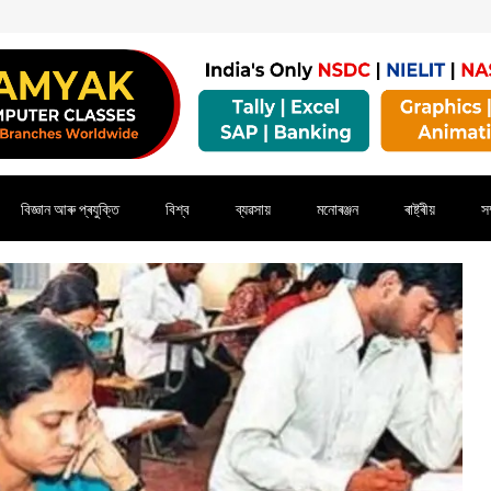
বিজ্ঞান আৰু প্ৰযুক্তি
বিশ্ব
ব্যৱসায়
মনোৰঞ্জন
ৰাষ্ট্ৰীয়
সম