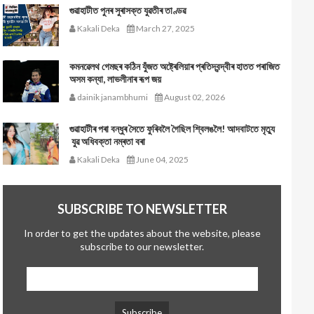
গুৱাহাটীত পুনৰ সুৰাসক্ত যুৱতীৰ তাণ্ডৱ
Kakali Deka
March 27, 2025
কমনৱেলথ গেমছৰ কঠিন যুঁজত অষ্ট্ৰেলিয়াৰ প্ৰতিদ্বন্দ্বীৰ হাতত পৰাজিত
অসম কন্যা, লাভলীনাৰ ৰূপ জয়
dainik janambhumi
August 02, 2026
গুৱাহাটীৰ পৰা বন্ধুৰ সৈতে ফুৰিবলৈ গৈছিল শ্বিলঙলৈ! আদবাটতে মৃত্যু
যুৱ অধিবক্তা নম্ৰতা বৰা
Kakali Deka
June 04, 2025
SUBSCRIBE TO NEWSLETTER
In order to get the updates about the website, please
subscribe to our newsletter.