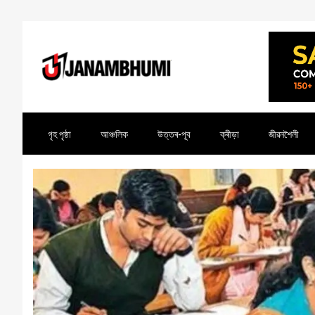
গৃহ পৃষ্ঠা
আঞ্চলিক
উত্তৰ-পূব
ক্ৰীড়া
জীৱনশৈলী