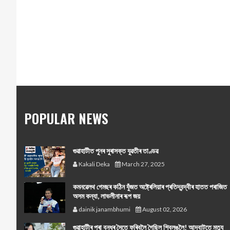
POPULAR NEWS
গুৱাহাটীত পুনৰ সুৰাসক্ত যুৱতীৰ তাণ্ডৱ
Kakali Deka
March 27, 2025
কমনৱেলথ গেমছৰ কঠিন যুঁজত অষ্ট্ৰেলিয়াৰ প্ৰতিদ্বন্দ্বীৰ হাতত পৰাজিত
অসম কন্যা, লাভলীনাৰ ৰূপ জয়
dainik janambhumi
August 02, 2026
গুৱাহাটীৰ পৰা বন্ধুৰ সৈতে ফুৰিবলৈ গৈছিল শ্বিলঙলৈ! আদবাটতে মৃত্যু