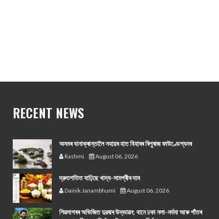
RECENT NEWS
অসমৰ বানাক্ৰান্তালৈ সহায়ৰ হাত বিহাৰৰ ৰিপুৰাজ ফাউণ্ডেশ্যনৰ
Rashmi
August 06, 2026
দ্রুতগতিত বাঢ়িছে খাদ্য-সামগ্ৰীৰ দাম
Dainik Janambhumi
August 06, 2026
শিৱসাগৰৰ অভিজিত দুৱৰাৰ উদ্ভাৱন; বানে ঢকা নলা-নৰ্দমা আৰু গাঁতৰ