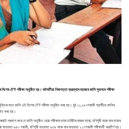
 বিশেষ টে'ট পৰীক্ষা অনুষ্ঠিত হয়। কটকটীয়া নিৰাপত্তা ব্যৱস্থাৰ মাজেৰে কালি সুকলমে পৰীক্ষা
ুক্তিৰ বাবে কালি এই বিশেষ টে'ট পৰীক্ষা অনুষ্ঠিত কৰা হয়। মুঠ ১১,২৯৭গৰাকী প্রার্থীয়ে কালিৰ
ষ্ঠিত কৰা হয়।
 বৰুৱাই প্ৰকাশ কৰে যে কালি অনুষ্ঠিত হোৱা পৰীক্ষাৰ ভাষা চাৰিটাৰ মাজৰ গাৰো, মণিপুৰী আৰু মাৰ ভাষাৰ
ৰো মাধ্যমত ৬৪০ গৰাকী, মণিপুৰী মাধ্যমত ৬৩৯ আৰু মাৰ মাধ্যমত ২২৭গৰাকী পৰীক্ষাৰ্থী অৱতীৰ্ণ হয়।