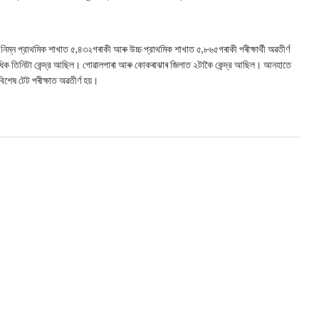
। নিম্ন প্রাথমিক শাখাত ৫,৪৩২গৰাকী আৰু উচ্চ প্রাথমিক শাখাত ৫,৮৬৫গৰাকী পৰীক্ষাৰ্থী অৱতীর্ণ
 সর্বাধিক তিনিটা কেন্দ্র আছিল। গোৱালপাৰা আৰু কোকৰাঝাৰ জিলাত ২টাকৈ কেন্দ্র আছিল। আনহাতে
ী বিশেষ টেট পৰীক্ষাত অৱতীৰ্ণ হয়।