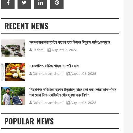
RECENT NEWS
অসমৰ বানাক্ৰান্তালৈ সহায়ৰ হাত বিহাৰৰ ৰিপুৰাজ ফাউণ্ডেশ্যনৰ
Rashmi
August 06, 2026
দ্রুতগতিত বাঢ়িছে খাদ্য-সামগ্ৰীৰ দাম
Dainik Janambhumi
August 06, 2026
শিৱসাগৰৰ অভিজিত দুৱৰাৰ উদ্ভাৱন; বানে ঢকা নলা-নৰ্দমা আৰু গাঁতৰ
পৰা হোৱা বিপদ ৰোধিবলৈ সৌৰ সুৰক্ষা যন্ত্ৰ নিৰ্মাণ
Dainik Janambhumi
August 06, 2026
POPULAR NEWS