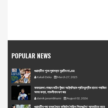
POPULAR NEWS
গুৱাহাটীত পুনৰ সুৰাসক্ত যুৱতীৰ তাণ্ডৱ
Kakali Deka
March 27, 2025
কমনৱেলথ গেমছৰ কঠিন যুঁজত অষ্ট্ৰেলিয়াৰ প্ৰতিদ্বন্দ্বীৰ হাতত পৰাজিত
অসম কন্যা, লাভলীনাৰ ৰূপ জয়
dainik janambhumi
August 02, 2026
গুৱাহাটীৰ পৰা বন্ধুৰ সৈতে ফুৰিবলৈ গৈছিল শ্বিলঙলৈ! আদবাটতে মৃত্যু