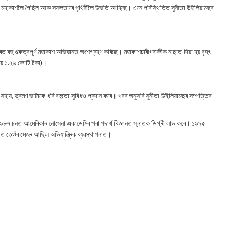
্বেও মহাকাশলৈ গৈছিল আৰু সফলতাৰে পৃথিৱীলৈ উভতি আহিছে। এনে পৰিস্থিতিত সুনীতা উইলিয়ামছৰ
ৰত বহু গুৰুত্বপূৰ্ণ মহাকাশ অভিযানত অংশগ্ৰহণ কৰিছে। মহাকাশচাৰীগৰাকীক নাছাত দিয়া হয় বৃহৎ
ৰায় ১.২৬ কোটি টকা)।
ক সহায়, ভ্ৰমণ ভাট্টাকে ধৰি বহুতো সুবিধও প্ৰদান কৰে। খবৰ অনুসৰি সুনীতা উইলিয়ামছৰ সম্পত্তিৰ
 ১৯৮৭ চনত আমেৰিকাৰ নৌসেনা একাডেমিৰ পৰা পদাৰ্থ বিজ্ঞানত স্নাতক ডিগ্ৰী লাভ কৰে। ১৯৯৫
য’ত তেওঁৰ মেজৰ আছিল অভিযান্ত্ৰিক ব্যৱস্থাপনাত।