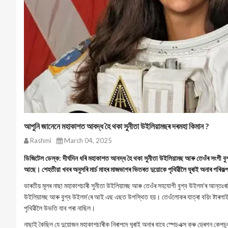
আপুনি জানেনে মহাকাশত আবদ্ধ হৈ থকা সুনীতা উইলিয়ামছৰ দৰমহা কিমান ?
Rashmi
March 04, 2025
ডিজিটেল ডেস্ক: দীৰ্ঘদিন ধৰি মহাকাশত আবদ্ধ হৈ থকা সুনীতা উইলিয়ামছ আৰু তেওঁৰ সংগী ব
আছে। শেহতীয়া খবৰ অনুসৰি মাৰ্চ মাহৰ মাজভাগৰ ভিতৰত দুয়োকে পৃথিৱীলৈ ঘূৰাই অনাৰ পৰিকল্
ভাৰতীয় মূলৰ নাছা মহাকাশচাৰী সুনীতা উইলিয়ামছ আৰু তেওঁৰ সহযোগী বুশ্ব উইলম’ৰ আন্তঃৰ
উইলিয়ামছ আৰু বুশ্ব উইলম’ৰে আই এছ এছত উপস্থিত হয়। তেওঁলোকৰ যাত্ৰা বয়িং ষ্টাৰলা
পৃথিৱীলৈ উভতি যাব পৰা নাছিল।
নাছাই কৈছিল যে দুয়োজন মহাকাশচাৰীক নিৰাপদে ঘূৰাই অনাৰ বাবে স্পেচএক্স ক্ৰু ড্ৰেগন কেপচ