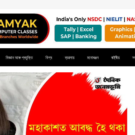
বিজ্ঞান আৰু প্ৰযুক্তি
বিশ্ব
ব্যৱসায়
মনোৰঞ্জন
ৰাষ্ট্ৰীয়
সম