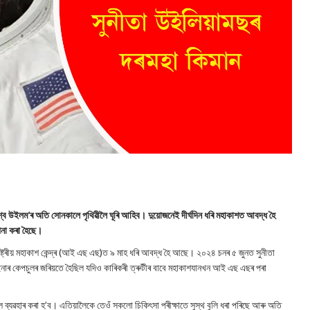
ুশ্ব উইলম’ৰ অতি সোনকালে পৃথিৱীলৈ ঘূৰি আহিব। দুয়োজনেই দীৰ্ঘদিন ধৰি মহাকাশত আবদ্ধ হৈ
পনা কৰা হৈছে।
াষ্ট্ৰীয় মহাকাশ কেন্দ্ৰ (আই এছ এছ)ত ৯ মাহ ধৰি আবদ্ধ হৈ আছে। ২০২৪ চনৰ ৫ জুনত সুনীতা
ইনাৰ কেপচুলৰ জৰিয়তে হৈছিল যদিও কাৰিকৰী ত্ৰুটীৰ বাবে মহাকাশযানখন আই এছ এছৰ পৰা
ুল ব্যৱহাৰ কৰা হ’ব। এতিয়ালৈকে তেওঁ সকলো চিকিৎসা পৰীক্ষাতে সুস্থ বুলি ধৰা পৰিছে আৰু অতি