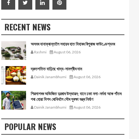
RECENT NEWS
অসমৰ বানাক্ৰান্তালৈ সহায়ৰ হাত বিহাৰৰ ৰিপুৰাজ ফাউণ্ডেশ্যনৰ
Rashmi
August 06, 2026
দ্রুতগতিত বাঢ়িছে খাদ্য-সামগ্ৰীৰ দাম
Dainik Janambhumi
August 06, 2026
শিৱসাগৰৰ অভিজিত দুৱৰাৰ উদ্ভাৱন; বানে ঢকা নলা-নৰ্দমা আৰু গাঁতৰ
পৰা হোৱা বিপদ ৰোধিবলৈ সৌৰ সুৰক্ষা যন্ত্ৰ নিৰ্মাণ
Dainik Janambhumi
August 06, 2026
POPULAR NEWS