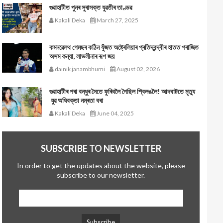
গুৱাহাটীত পুনৰ সুৰাসক্ত যুৱতীৰ তাণ্ডৱ
Kakali Deka
March 27, 2025
কমনৱেলথ গেমছৰ কঠিন যুঁজত অষ্ট্ৰেলিয়াৰ প্ৰতিদ্বন্দ্বীৰ হাতত পৰাজিত
অসম কন্যা, লাভলীনাৰ ৰূপ জয়
dainik janambhumi
August 02, 2026
গুৱাহাটীৰ পৰা বন্ধুৰ সৈতে ফুৰিবলৈ গৈছিল শ্বিলঙলৈ! আদবাটতে মৃত্যু
যুৱ অধিবক্তা নম্ৰতা বৰা
Kakali Deka
June 04, 2025
SUBSCRIBE TO NEWSLETTER
In order to get the updates about the website, please
subscribe to our newsletter.