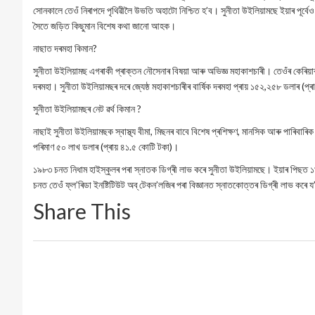
সোনকালে তেওঁ নিৰাপদে পৃথিৱীলৈ উভতি অহাটো নিশ্চিত হ’ব। সুনীতা উইলিয়ামছে ইয়াৰ পূৰ
সৈতে জড়িত কিছুমান বিশেষ কথা জানো আহক।
নাছাত দৰমহা কিমান?
সুনীতা উইলিয়ামছ এগৰাকী প্ৰাক্তন নৌসেনাৰ বিষয়া আৰু অভিজ্ঞ মহাকাশচাৰী। তেওঁৰ কেৰিয়া
দৰমহা। সুনীতা উইলিয়ামছৰ দৰে জ্যেষ্ঠ মহাকাশচাৰীৰ বাৰ্ষিক দৰমহা প্ৰায় ১৫২,২৫৮ ডলাৰ (প্
সুনীতা উইলিয়ামছৰ নেট ৱৰ্থ কিমান ?
নাছাই সুনীতা উইলিয়ামছক স্বাস্থ্য বীমা, মিছনৰ বাবে বিশেষ প্ৰশিক্ষণ, মানসিক আৰু পাৰিবাৰি
পৰিমাণ ৫০ লাখ ডলাৰ (প্ৰায় ৪১.৫ কোটি টকা)।
১৯৮৩ চনত নিধাম হাইস্কুলৰ পৰা স্নাতক ডিগ্ৰী লাভ কৰে সুনীতা উইলিয়ামছে। ইয়াৰ পিছত
চনত তেওঁ ফ্ল’ৰিডা ইনষ্টিটিউট অব্ টেকন’লজিৰ পৰা বিজ্ঞানত স্নাতকোত্তৰ ডিগ্ৰী লাভ কৰে 
Share This