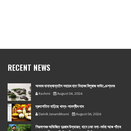
RECENT NEWS
অসমৰ বানাক্ৰান্তালৈ সহায়ৰ হাত বিহাৰৰ ৰিপুৰাজ ফাউণ্ডেশ্যনৰ
Rashmi
August 06, 2026
দ্রুতগতিত বাঢ়িছে খাদ্য-সামগ্ৰীৰ দাম
Dainik Janambhumi
August 06, 2026
শিৱসাগৰৰ অভিজিত দুৱৰাৰ উদ্ভাৱন; বানে ঢকা নলা-নৰ্দমা আৰু গাঁতৰ