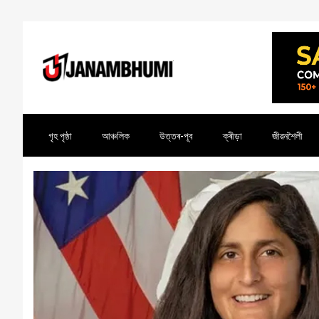
গৃহ পৃষ্ঠা
আঞ্চলিক
উত্তৰ-পূব
ক্ৰীড়া
জীৱনশৈলী