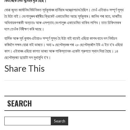
ফিটনেছক লৈও সন্দেহৰ সৃষ্টি হৈছে।
যোৱা জুনত জার্মানিৰ মিউনিকত সূৰ্যকুমাৰৰ হার্নিয়াৰ অস্ত্রোপচাৰ হৈছিল। তেওঁ এতিয়াও সম্পূর্ণ সুস্থ
হৈ উঠা নাই। বেংগালুৰুৰ ৰাষ্ট্ৰীয় ক্রিকেট একাডেমিত আছে সূর্যকুমাৰ। জানিব পৰা মতে, ভাৰতীয়
অধিনায়কগৰাকী অন্ততঃ আৰু এসপ্তাহ বেংগালুৰু একাডেমিত থাকিব লাগিব। তাত চিকিৎসকৰ
দলে তেওঁক নিৰীক্ষণ কৰি আছে।
হার্দিক আৰু সূৰ্য কুমাৰ এতিয়াও সম্পূর্ণ সুস্থ হৈ উঠা নাই বাবেই এছিয়া কাপৰ বাবে দল নির্বাচন
কৰিবলৈ সক্ষম হোৱা নাই ভাৰতে। অহা ৯ ছেপ্টেম্বৰৰ পৰা ২৮ ছেপ্টেম্বৰলৈ ইউ এ ইত হ'ব এছিয়া
কাপ। এইবাৰৰ এছিয়া কাপত ভাৰত আৰু পাকিস্তানক একেটা গ্রুপতে স্থান দিয়া হৈছে। ১৪
ছেপ্টেম্বৰত দুয়োটা দল মুখামুখি হ'ব।
Share This
SEARCH