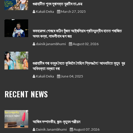
গুৱাহাটীত পুনৰ সুৰাসক্ত যুৱতীৰ তাণ্ডৱ
Kakali Deka
March 27, 2025
কমনৱেলথ গেমছৰ কঠিন যুঁজত অষ্ট্ৰেলিয়াৰ প্ৰতিদ্বন্দ্বীৰ হাতত পৰাজিত
অসম কন্যা, লাভলীনাৰ ৰূপ জয়
dainik janambhumi
August 02, 2026
গুৱাহাটীৰ পৰা বন্ধুৰ সৈতে ফুৰিবলৈ গৈছিল শ্বিলঙলৈ! আদবাটতে মৃত্যু যুৱ
অধিবক্তা নম্ৰতা বৰা
Kakali Deka
June 04, 2025
RECENT NEWS
আজিৰ সম্পাদকীয়, জন্ম-মৃত্যুৰ পঞ্জীয়ন
Dainik Janambhumi
August 07, 2026