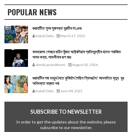
POPULAR NEWS
গুৱাহাটীত পুনৰ সুৰাসক্ত যুৱতীৰ তাণ্ডৱ
Kakali Deka
March 27, 2025
কমনৱেলথ গেমছৰ কঠিন যুঁজত অষ্ট্ৰেলিয়াৰ প্ৰতিদ্বন্দ্বীৰ হাতত পৰাজিত
অসম কন্যা, লাভলীনাৰ ৰূপ জয়
dainik janambhumi
August 02, 2026
গুৱাহাটীৰ পৰা বন্ধুৰ সৈতে ফুৰিবলৈ গৈছিল শ্বিলঙলৈ! আদবাটতে মৃত্যু যুৱ
অধিবক্তা নম্ৰতা বৰা
Kakali Deka
June 04, 2025
SUBSCRIBE TO NEWSLETTER
In order to get the updates about the website, please
subscribe to our newsletter.