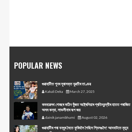
POPULAR NEWS
গুৱাহাটীত পুনৰ সুৰাসক্ত যুৱতীৰ তাণ্ডৱ
Kakali Deka
March 27, 2025
কমনৱেলথ গেমছৰ কঠিন যুঁজত অষ্ট্ৰেলিয়াৰ প্ৰতিদ্বন্দ্বীৰ হাতত পৰাজিত
অসম কন্যা, লাভলীনাৰ ৰূপ জয়
dainik janambhumi
August 02, 2026
গুৱাহাটীৰ পৰা বন্ধুৰ সৈতে ফুৰিবলৈ গৈছিল শ্বিলঙলৈ! আদবাটতে মৃত্যু