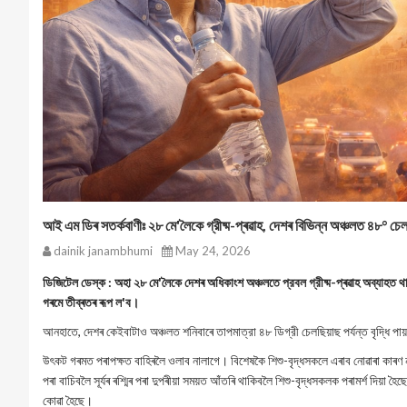
আই এম ডিৰ সতর্কবাণীঃ ২৮ মে'লৈকে গ্রীষ্ম-প্ৰৱাহ, দেশৰ বিভিন্ন অঞ্চলত ৪৮° চেল
dainik janambhumi
May 24, 2026
ডিজিটেল ডেস্ক : অহা ২৮ মে'লৈকে দেশৰ অধিকাংশ অঞ্চলতে প্রবল গ্রীষ্ম-প্ৰৱাহ অব্যাহত থা
গৰমে তীব্ৰতৰ ৰূপ ল'ব।
আনহাতে, দেশৰ কেইবাটাও অঞ্চলত শনিবাৰে তাপমাত্রা ৪৮ ডিগ্রী চেলছিয়াছ পর্যন্ত বৃদ্ধি পায়। এই
উৎকট গৰমত পৰাপক্ষত বাহিৰলৈ ওলাব নালাগে। বিশেষকৈ শিশু-বৃদ্ধসকলে এৰাব নোৱাৰা কাৰণ নহ'ল
পৰা বাচিবলৈ সূৰ্যৰ ৰশ্মিৰ পৰা দুপৰীয়া সময়ত আঁতৰি থাকিবলৈ শিশু-বৃদ্ধসকলক পৰামৰ্শ দিয়া হৈ
কোৱা হৈছে।