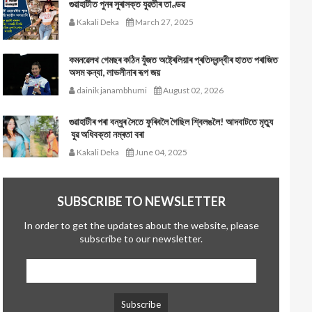
গুৱাহাটীত পুনৰ সুৰাসক্ত যুৱতীৰ তাণ্ডৱ
Kakali Deka
March 27, 2025
কমনৱেলথ গেমছৰ কঠিন যুঁজত অষ্ট্ৰেলিয়াৰ প্ৰতিদ্বন্দ্বীৰ হাতত পৰাজিত
অসম কন্যা, লাভলীনাৰ ৰূপ জয়
dainik janambhumi
August 02, 2026
গুৱাহাটীৰ পৰা বন্ধুৰ সৈতে ফুৰিবলৈ গৈছিল শ্বিলঙলৈ! আদবাটতে মৃত্যু
যুৱ অধিবক্তা নম্ৰতা বৰা
Kakali Deka
June 04, 2025
SUBSCRIBE TO NEWSLETTER
In order to get the updates about the website, please
subscribe to our newsletter.