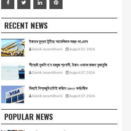
RECENT NEWS
ইৰানৰে যুদ্ধত টুটিছে আমেৰিকাৰ অস্ত্ৰ-ভাণ্ডাৰ
Dainik Janambhumi
August 07, 2026
শীঘ্ৰেই মুকলি হ'ব হৰমুজ প্রণালী, ইৰান-ওমানৰ মাজত বুজাবুজি
Dainik Janambhumi
August 07, 2026
ভিছাই বিশ্বজুৰি চাটাই কৰিলে ২৬০০ কৰ্মচাৰীক
Dainik Janambhumi
August 07, 2026
POPULAR NEWS