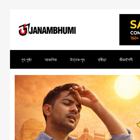
গৃহ পৃষ্ঠা
আঞ্চলিক
উত্তৰ-পূব
ক্ৰীড়া
জীৱনশৈলী