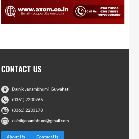
CONTACT US
Dainik Janambhumi, Guwahati
(0361) 2200966
(0361) 2203170
dainikjanambhumi@gmail.com
About Us
Contact Us