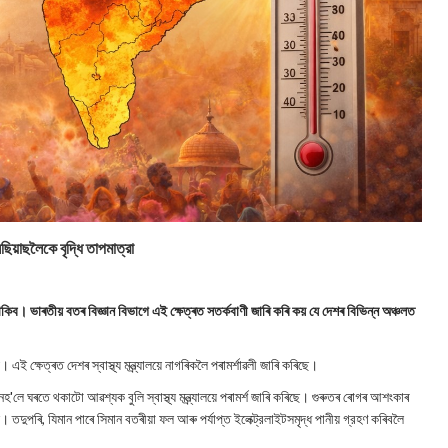
ছিয়াছলৈকে বৃদ্ধি তাপমাত্রা
কিব। ভাৰতীয় বতৰ বিজ্ঞান বিভাগে এই ক্ষেত্ৰত সতর্কবাণী জাৰি কৰি কয় যে দেশৰ বিভিন্ন অঞ্চলত
 ক্ষেত্ৰত দেশৰ স্বাস্থ্য মন্ত্ৰ্যালয়ে নাগৰিকলৈ পৰামৰ্শাৱলী জাৰি কৰিছে।
ে ঘৰতে থকাটো আৱশ্যক বুলি স্বাস্থ্য মন্ত্র্যালয়ে পৰামৰ্শ জাৰি কৰিছে। গুৰুতৰ ৰোগৰ আশংকাৰ
ছে। তদুপৰি, যিমান পাৰে সিমান বতৰীয়া ফল আৰু পৰ্যাপ্ত ইলেক্ট্রলাইটসমৃদ্ধ পানীয় গ্রহণ কৰিবলৈ