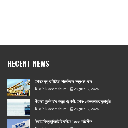
RECENT NEWS
ইৰানৰে যুদ্ধত টুটিছে আমেৰিকাৰ অস্ত্ৰ-ভাণ্ডাৰ
Dainik Janambhumi
August 07, 2026
শীঘ্ৰেই মুকলি হ'ব হৰমুজ প্রণালী, ইৰান-ওমানৰ মাজত বুজাবুজি
Dainik Janambhumi
August 07, 2026
ভিছাই বিশ্বজুৰি চাটাই কৰিলে ২৬০০ কৰ্মচাৰীক