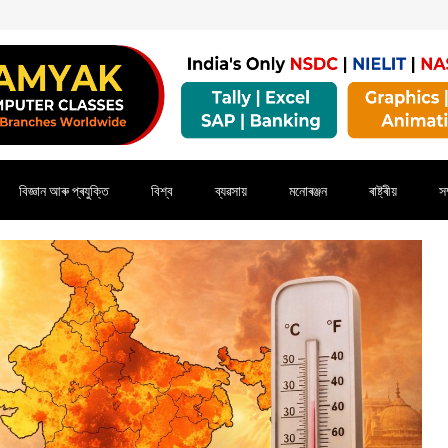
বিজ্ঞান আৰু প্ৰযুক্তি
বিশ্ব
ব্যৱসায়
মনোৰঞ্জন
ৰাষ্ট্ৰীয়
সম